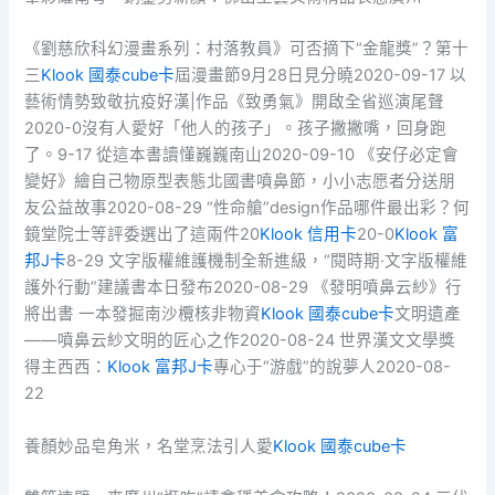
《劉慈欣科幻漫畫系列：村落教員》可否摘下“金龍獎”？第十
三
Klook 國泰cube卡
屆漫畫節9月28日見分曉2020-09-17 以
藝術情勢致敬抗疫好漢|作品《致勇氣》開啟全省巡演尾聲
2020-0沒有人愛好「他人的孩子」。孩子撇撇嘴，回身跑
了。9-17 從這本書讀懂巍巍南山2020-09-10 《安仔必定會
變好》繪自己物原型表態北國書噴鼻節，小小志愿者分送朋
友公益故事2020-08-29 “性命艙”design作品哪件最出彩？何
鏡堂院士等評委選出了這兩件20
Klook 信用卡
20-0
Klook 富
邦J卡
8-29 文字版權維護機制全新進級，“閱時期·文字版權維
護外行動”建議書本日發布2020-08-29 《發明噴鼻云紗》行
將出書 一本發掘南沙欖核非物資
Klook 國泰cube卡
文明遺產
——噴鼻云紗文明的匠心之作2020-08-24 世界漢文文學獎
得主西西：
Klook 富邦J卡
專心于“游戲”的說夢人2020-08-
22
養顏妙品皂角米，名堂烹法引人愛
Klook 國泰cube卡