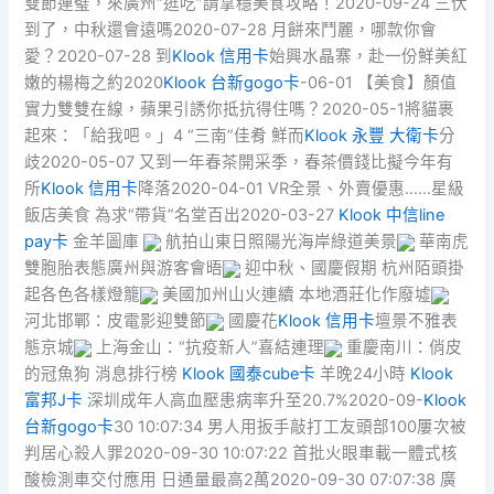
雙節連璧，來廣州“逛吃”請拿穩美食攻略！2020-09-24 三伏
到了，中秋還會遠嗎2020-07-28 月餅來鬥麗，哪款你會
愛？2020-07-28 到
Klook 信用卡
始興水晶寨，赴一份鮮美紅
嫩的楊梅之約2020
Klook 台新gogo卡
-06-01 【美食】顏值
實力雙雙在線，蘋果引誘你抵抗得住嗎？2020-05-1將貓裹
起來：「給我吧。」4 “三南”佳肴 鮮而
Klook 永豐 大衛卡
分
歧2020-05-07 又到一年春茶開采季，春茶價錢比擬今年有
所
Klook 信用卡
降落2020-04-01 VR全景、外賣優惠……星級
飯店美食 為求“帶貨”名堂百出2020-03-27
Klook 中信line
pay卡
金羊圖庫
航拍山東日照陽光海岸綠道美景
華南虎
雙胞胎表態廣州與游客會晤
迎中秋、國慶假期 杭州陌頭掛
起各色各樣燈籠
美國加州山火連續 本地酒莊化作廢墟
河北邯鄲：皮電影迎雙節
國慶花
Klook 信用卡
壇景不雅表
態京城
上海金山：“抗疫新人”喜結連理
重慶南川：俏皮
的冠魚狗 消息排行榜
Klook 國泰cube卡
羊晚24小時
Klook
富邦J卡
深圳成年人高血壓患病率升至20.7%2020-09-
Klook
台新gogo卡
30 10:07:34 男人用扳手敲打工友頭部100屢次被
判居心殺人罪2020-09-30 10:07:22 首批火眼車載一體式核
酸檢測車交付應用 日通量最高2萬2020-09-30 07:07:38 廣