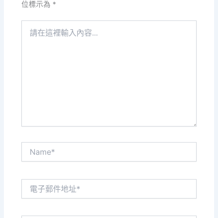
位標示為
*
請
在
這
裡
輸
入
內
容...
Name*
電
子
郵
件