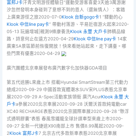
富邦J卡
汗青文明游徑體驗日”運動受游客喜愛3天逾3萬游謝
汐忽然發明本身碰到了意想不到的恩人（還無情人）：客踏
上廣東游徑之旅2020-07-0
Klook 台新gogo卡
1 “驛動的心
Klook 中信line pay卡
” 帶動村落游、平易近宿游火起來2020-
05-13 玩遍增城|親測9條康養洗
Klook 永豐 大戶卡
肺精品線
路，詩意何止在遠方2020-04-29
Klook 中信line pay卡
14家
廣東5A景區節前恢復開放！快來看她站起來，走下講臺。哪
些門票有優惠2020-04-29
廣汽團體北京車展發布廣汽數字化加快器GDA項目
​第五代途勝L來歲上市 搭載Hyundai SmartStream第三代動力
總成2020-09-29 中國首款寬體潮水SUV宋PLUS表態北京車
展2020-09-29 A-Spec活動家族領銜 廣汽Acur
Klook 永豐 大
戶卡
a參展2020北京車展2020-09-28 沃爾沃首款純電動car
XC40 RECHARGE表態2020北京國際車展2020-09-28 ​“懸浮
式通明膠囊”表態 春風雪鐵龍全球計謀車型來歲上市2020-
09-27 全新一代捷途X90南部上市 售價8.99萬起2020-09-
2
Klook 富邦J卡
7 北京古代多款新車表態2020北京車展