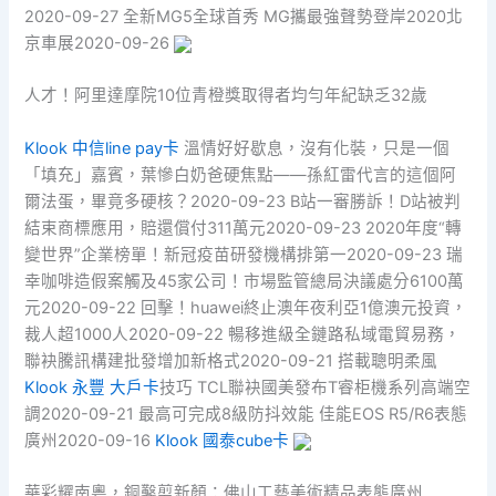
2020-09-27 全新MG5全球首秀 MG攜最強聲勢登岸2020北
京車展2020-09-26
人才！阿里達摩院10位青橙獎取得者均勻年紀缺乏32歲
Klook 中信line pay卡
溫情好好歇息，沒有化裝，只是一個
「填充」嘉賓，葉慘白奶爸硬焦點——孫紅雷代言的這個阿
爾法蛋，畢竟多硬核？2020-09-23 B站一審勝訴！D站被判
結束商標應用，賠還償付311萬元2020-09-23 2020年度“轉
變世界”企業榜單！新冠疫苗研發機構排第一2020-09-23 瑞
幸咖啡造假案觸及45家公司！市場監管總局決議處分6100萬
元2020-09-22 回擊！huawei終止澳年夜利亞1億澳元投資，
裁人超1000人2020-09-22 暢移進級全鏈路私域電貿易務，
聯袂騰訊構建批發增加新格式2020-09-21 搭載聰明柔風
Klook 永豐 大戶卡
技巧 TCL聯袂國美發布T睿柜機系列高端空
調2020-09-21 最高可完成8級防抖效能 佳能EOS R5/R6表態
廣州2020-09-16
Klook 國泰cube卡
華彩耀南粵，銅鑿剪新顏：佛山工藝美術精品表態廣州