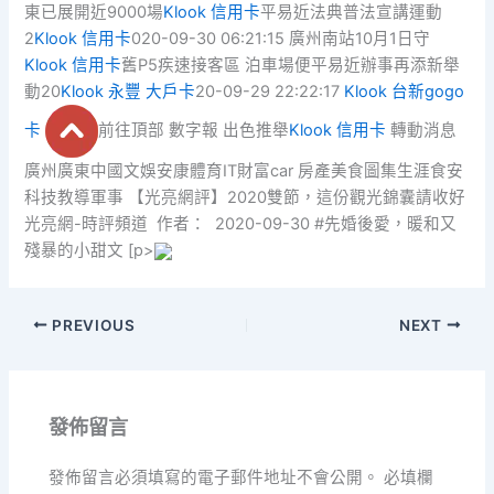
東已展開近9000場
Klook 信用卡
平易近法典普法宣講運動
2
Klook 信用卡
020-09-30 06:21:15 廣州南站10月1日守
Klook 信用卡
舊P5疾速接客區 泊車場便平易近辦事再添新舉
動20
Klook 永豐 大戶卡
20-09-29 22:22:17
Klook 台新gogo
卡
前往頂部 數字報 出色推舉
Klook 信用卡
轉動消息
廣州廣東中國文娛安康體育IT財富car 房產美食圖集生涯食安
科技教導軍事 【光亮網評】2020雙節，這份觀光錦囊請收好
光亮網-時評頻道 作者： 2020-09-30 #先婚後愛，暖和又
殘暴的小甜文 [p>
PREVIOUS
NEXT
發佈留言
發佈留言必須填寫的電子郵件地址不會公開。
必填欄