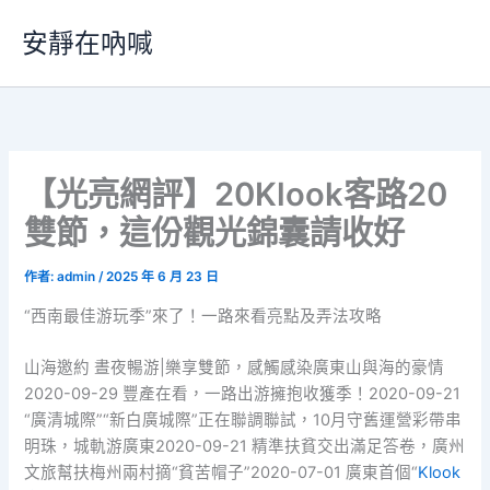
跳
安靜在吶喊
至
主
要
內
容
【光亮網評】20Klook客路20
雙節，這份觀光錦囊請收好
作者:
admin
/
2025 年 6 月 23 日
“西南最佳游玩季”來了！一路來看亮點及弄法攻略
山海邀約 晝夜暢游|樂享雙節，感觸感染廣東山與海的豪情
2020-09-29 豐產在看，一路出游擁抱收獲季！2020-09-21
“廣清城際”“新白廣城際”正在聯調聯試，10月守舊運營彩帶串
明珠，城軌游廣東2020-09-21 精準扶貧交出滿足答卷，廣州
文旅幫扶梅州兩村摘“貧苦帽子”2020-07-01 廣東首個“
Klook