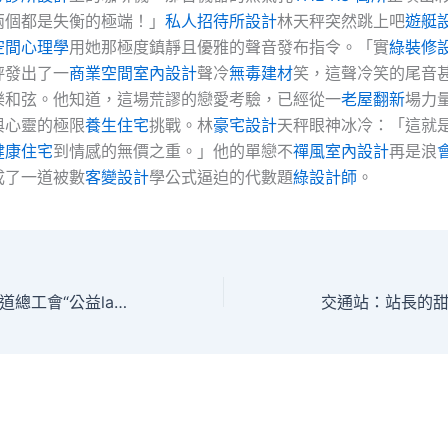
兩個都是失衡的極端！」
私人招待所設計
林天秤突然跳上吧
遊艇
空間心理學
用她那極度鎮靜且優雅的聲音發布指令。「實
綠裝修
秤發出了一
商業空間室內設計
聲冷
無毒建材
笑，這聲冷笑的尾音
樂和弦。他知道，這場荒謬的戀愛考驗，已經從一
老屋翻新
場力
與心靈的極限
養生住宅
挑戰。林
豪宅設計
天秤眼神冰冷：「這就
健康住宅
到情感的無價之重。」他的單戀不
禪風室內設計
再是浪
成了一道被數
客變設計
學公式逼迫的代數題
綠設計師
。
北京向陽八里莊街道總工會“公益lawyer 駐站值守”正秀傳醫院健康檢查式啟動
交通站：站長的