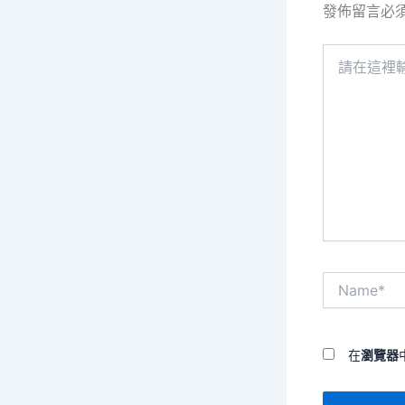
發佈留言必
請
在
這
裡
輸
入
內
容...
Name*
在
瀏覽器