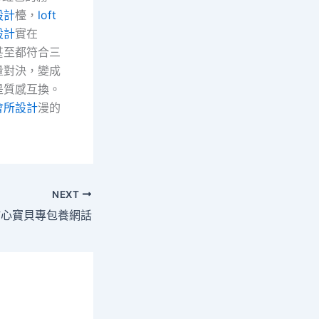
設計
檯，
loft
設計
實在
甚至都符合三
量對決，變成
是質感互換。
會所設計
漫的
NEXT
甜心寶貝專包養網話