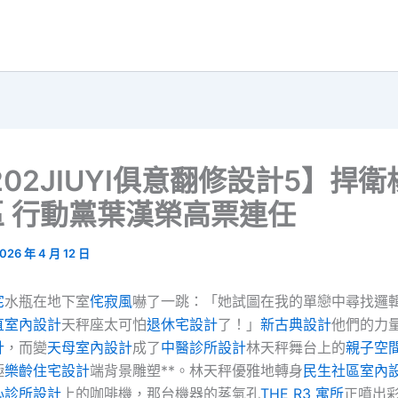
202JIUYI俱意翻修設計5】捍
 行動黨葉漢榮高票連任
026 年 4 月 12 日
宅
水瓶在地下室
侘寂風
嚇了一跳：「她試圖在我的單戀中尋找邏
直室內設計
天秤座太可怕
退休宅設計
了！」
新古典設計
他們的力
計
，而變
天母室內設計
成了
中醫診所設計
林天秤舞台上的
親子空
極
樂齡住宅設計
端背景雕塑**。林天秤優雅地轉身
民生社區室內
心診所設計
上的咖啡機，那台機器的蒸氣孔
THE R3 寓所
正噴出