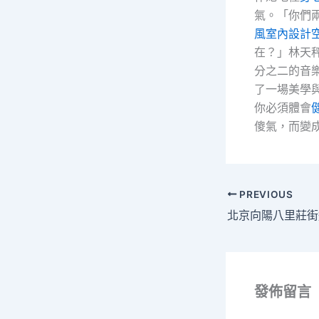
氣。「你們
風室內設計
在？」林天
分之二的音
了一場美學
你必須體會
傻氣，而變
PREVIOUS
發佈留言