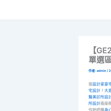
跳
至
主
要
內
容
【GE
單選區
作者:
admin
/
2
張
設計家豪
宅設計
！
大
醫美診所設
所設計
兩座
作她吧檯
身