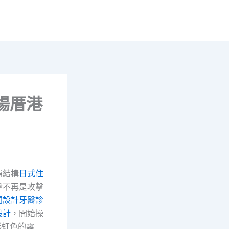
衛楊厝港
輯結構
日式住
量不再是攻擊
間設計
牙醫診
設計
，開始操
彩虹色的霧