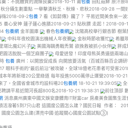
：不挑體質的潤燥良羹2018-10-11 莆
包養
田紅菇鮮 原汁原
-09 秋分攝生劃重點 一舉擊潰秋乏、秋燥、悲秋2018-09-28 一
2018-09-2
包養
7 看《如懿傳》饞了？ 平易近間美食來一波2
5 養心安神 蓮子蓮心進膳2018-09-21 貼秋膘 走起！2018-09-
14
包養網
金羊圖庫
春色
包養網
沈陽高校舉行銀杏節 樹葉
界
中科年夜校園演出機械人年夜賽
金秋時節收獲忙
希臘現
公里堪比魔幻片子
美國海鷗勇戰禿鷲 欲挽救被抓小伙伴
胖成球
形肥圓活脫脫一個芝麻團子
母愛迸發！印度母熊英勇逼退兩端山
小時
包養
廣州：以開放促成長 向開放要活氣（百城百縣百企調研行）
1:22:17 眼科手術的“最后前沿”被攻破，全球18億老花患者可受害2018-
 增城本年將新增20公里綠道 每年投進5000萬停止運營2018-10-21 21
考來了，全國省會城市均設科場20
包養網
18-10-21 19:39:05
全
請平易近間河長超800名2018-10-21 19:38:31
前往頂部 
網
消息廣州廣東中國文娛安康體育IT財富car 房產美食圖集生
頭活潑著5到7只山君 這國度公園怎么建？國民日報 作者： 2018-
沒 國度公園怎么建(漂亮中國·追蹤關心國度公園試點③)
海鷹攝