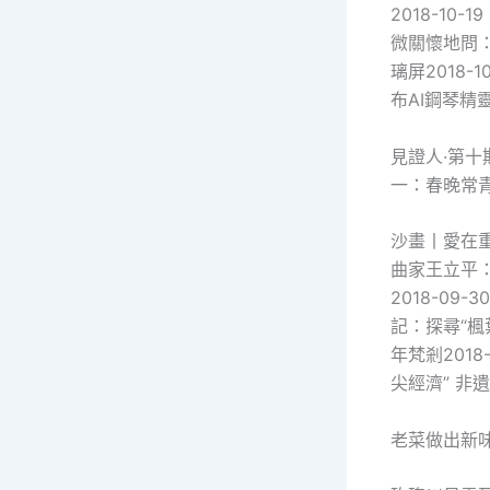
2018-1
微關懷地問：家
璃屏2018-1
布AI鋼琴精靈
見證人·第
一：春晚常青
沙畫丨愛在
曲家王立平
2018-09
記：探尋“楓
年梵剎2018-
尖經濟” 非遺
老菜做出新