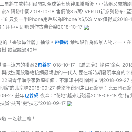
0-19 三星將在蒙特利爾開設全球第七德律風掛斷後，小姑娘又開端
AI研發中間2018-10-18 售價破3.5萬! VERTU新系列發布:
0-18 只要一半iPhone用戶以為iPhone XS/XS Max值得買2018-
：用戶可即興創作古典音樂2018-10-17
十期的「書噴鼻佳麗」抽像。
包養網
葉秋鎖作為佈景人物之一，在
樹 歌聲飄過40年
重陽—遠方的掛念2
包養網
018-10-17 《扇之夢》摘得“金菊”2018
：與改造開放聯絡接觸最親密的一代人 要在新時期發明本身的幸
-30 22國青年漢學家敦煌研修：不雅知中國 闡釋文明2018-09-2
葉鴨”的北京味2018-09-27 看望年夜同焦山石窟寺：比云岡石
09-27 莊年
包養網
夜森：“花地”越來越殘暴2018-09-18 從“指
扶貧“扶智”更“扶志”2018-09-17
味道 一吃就上癮！