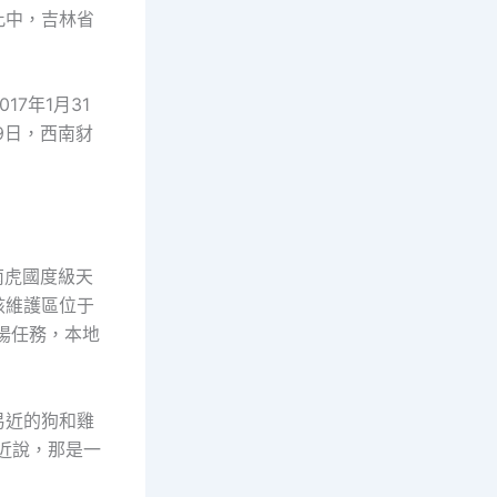
此中，吉林省
7年1月31
9日，西南豺
南虎國度級天
該維護區位于
揚任務，本地
易近的狗和雞
近說，那是一