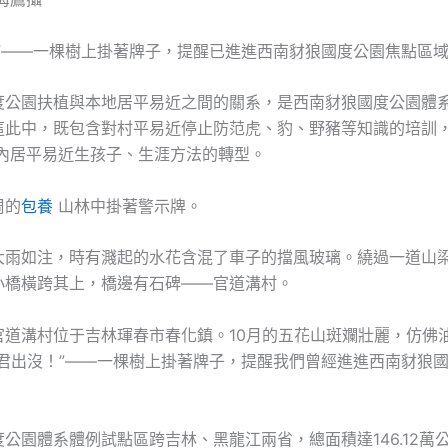
！”——一棵樹上掛著牌子，提醒已進進西南豺狼國度公園焦點區
度公園扶植與本地居平易近之間的關系，是西南豺狼國度公園體
這此中，既包含對村平易近停止防范虎、豹、野豬等知識的培訓
內居平易近生孩子、生涯方法的轉型。
周的
包養
山林中掛著警示牌。
大雨如注，時有濺起的水花含混了車子的擋風玻璃。繞過一道山
小橋橫跨其上，橋邊有石碑——官道溝村。
官道溝村位于吉林琿春市春化鎮。10月的五花山斑斕壯麗，仿佛
山君出沒！”——一棵樹上掛著牌子，提醒我們曾經進進西南豺狼
公園體系體例試點區跨吉林、黑龍江兩省，總面積達146.12萬