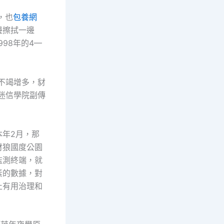
，也
包養網
邊擦拭一邊
98年的4—
不竭增多，豺
迷信學院副傳
年2月，那
豺狼國度公園
監測終端，就
素的數據，對
止有用治理和