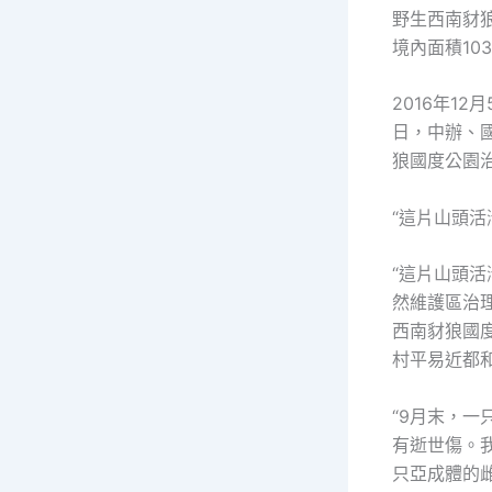
野生西南豺
境內面積10
2016年1
日，中辦、國
狼國度公園
“這片山頭活
“這片山頭
然維護區治
西南豺狼國
村平易近都
“9月末，
有逝世傷。
只亞成體的