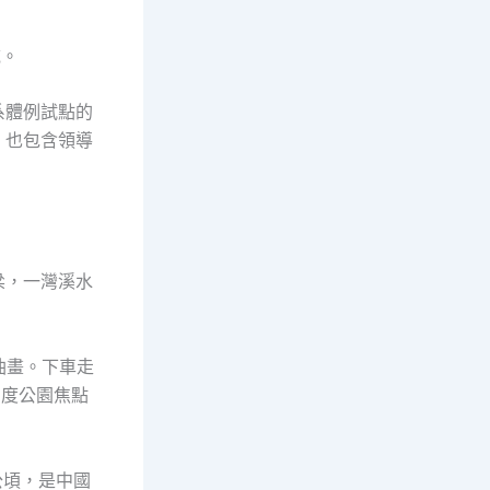
域。
系體例試點的
，也包含領導
梁，一灣溪水
油畫。下車走
國度公園焦點
公頃，是中國