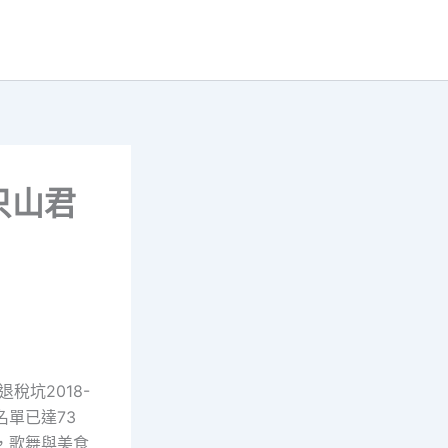
只山君
稅坑2018-
域名單已達73
西江，歌舞與美食