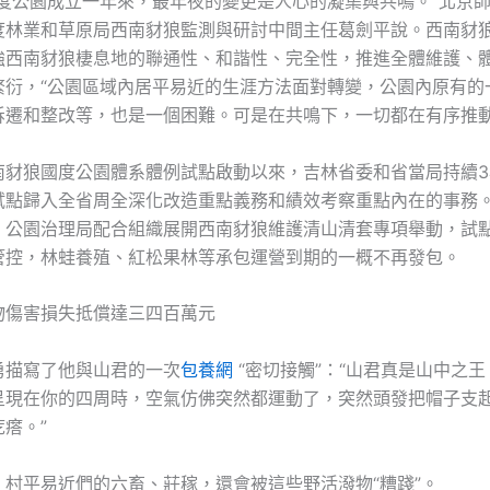
國度公園成立一年來，最年夜的變更是人心的凝集與共鳴。”北京
度林業和草原局西南豺狼監測與研討中間主任葛劍平說。西南豺
強西南豺狼棲息地的聯通性、和諧性、完全性，推進全體維護、
繁衍，“公園區域內居平易近的生涯方法面對轉變，公園內原有的
拆遷和整改等，也是一個困難。可是在共鳴下，一切都在有序推動
南豺狼國度公園體系體例試點啟動以來，吉林省委和省當局持續3
試點歸入全省周全深化改造重點義務和績效考察重點內在的事務
、公園治理局配合組織展開西南豺狼維護清山清套專項舉動，試
管控，林蛙養殖、紅松果林等承包運營到期的一概不再發包。
物傷害損失抵償達三四百萬元
勇描寫了他與山君的一次
包養網
“密切接觸”：“山君真是山中之
呈現在你的四周時，空氣仿佛突然都運動了，突然頭發把帽子支
瘩。”
，村平易近們的六畜、莊稼，還會被這些野活潑物“糟踐”。