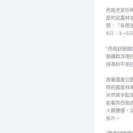
西南虎是珍
是判定叢林
問：「有帶
6只、3—5
“西南豺狼
狼種群浮現
授馮利平易
跟著國度公
時的國度林
天然資本監
能看到西南
人類攪擾、
批示。