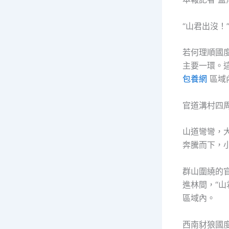
“山君出沒
若何理順國
主要一環。
包養網
區域
官道溝村四
山道彎彎，
奔騰而下，
群山圍繞的
進林間，“
區域內。
西南豺狼國度