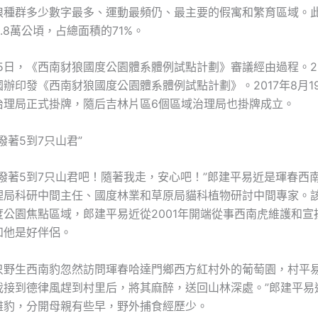
狼種群多少數字最多、運動最頻仍、最主要的假寓和繁育區域。
3.8萬公頃，占總面積的71%。
2月5日，《西南豺狼國度公園體系體例試點計劃》審議經由過程。201
辦印發《西南豺狼國度公園體系體例試點計劃》。2017年8月1
治理局正式掛牌，隨后吉林片區6個區域治理局也掛牌成立。
潑著5到7只山君”
活潑著5到7只山君吧！隨著我走，安心吧！”郎建平易近是琿春西
理局科研中間主任、國度林業和草原局貓科植物研討中間專家。
度公園焦點區域，郎建平易近從2001年開端從事西南虎維護和宣
和他是好伴侶。
一只野生西南豹忽然訪問琿春哈達門鄉西方紅村外的葡萄園，村平
我接到德律風趕到村里后，將其麻醉，送回山林深處。”郎建平易
雌豹，分開母親有些早，野外捕食經歷少。