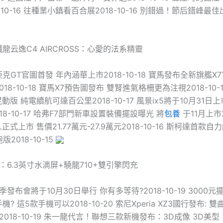
-10-16 往種業小鎮看百合展2018-10-16 別錯過！節后錯峰最佳
龍云逸C4 AIRCROSS：心愛的法系精靈
克GT官圖首發 年內涵華上市2018-10-18 寶馬發布全新旗艦X7
018-10-18 寶馬X7預告圖發布 雙腎進氣格柵更為注視2018-10-
動版 純電續航可達百公里2018-10-17 風景ix5將于10月31日
18-10-17 哈弗F7部門新車設置裝備擺設曝光 將
包養
于11月上市20
正式上市 售價21.77萬元-27.9萬元2018-10-16 斯柯達首款
2018-10-15
發布：6.3英寸水滴屏+驍龍710+雙引擎閃充
季發布會將于10月30日舉行 你有多等待?2018-10-19 3000
? 這5款手機可以2018-10-20 索尼Xperia XZ3國行發布: 
2018-10-19 朱一龍代言！聯想三款新機發布：3D成像 3D美型