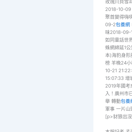
玫瑰川貝雪耳羹
2018-10
聚首變得嗨嗨嗨
09-2
包養網
味2018-09-
如同童話世
蛛網綿延1
本)海豹身
榜 羊晚24
10-21 2
15:07:33
2019年國
入！廣州市已聘
舉 轉動
包養
軍事 一片山
[p>豺狼出
本報記者 孟