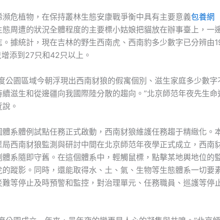
稀瀕危植物，在保持叢林生態安康戰爭衡中具有主要意義
包養網
生態周遭的狀況全體程度的主要標小姑娘把貓放在辦事臺上，一
志。據統計，現在吉林的野生西南虎、西南豹多少數字已分辨由19
只增添到27只和42只以上。
國度公園區域今朝浮現出西南豺狼的假寓個別、滋生家庭多少數字
持續滋生和從邊疆向我國際陸分散的趨向。”北京師范年夜先生命
近說。
園體系體例試點任務正式啟動，西南豺狼維護任務趨于精緻化。本
業局西南豺狼監測與研討中間在北京師范年夜學正式成立，西南
測體系隨即守舊。在這個體系中，輕觸鼠標，點擊某地輿地位的
虎的蹤影。同時，還能取得水、土、氣、生物等生態體系一切要
災難等停止及時預警和監控，對治理單元、任務職員、巡護等停