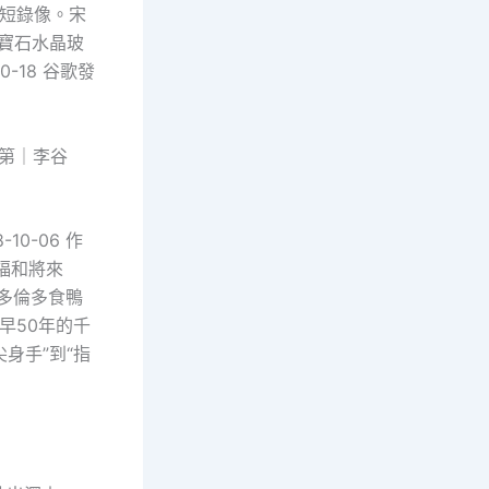
刷短錄像。宋
 藍寶石水晶玻
10-18 谷歌發
第｜李谷
-10-06 作
福和將來
7 多倫多食鴨
窟早50年的千
尖身手”到“指