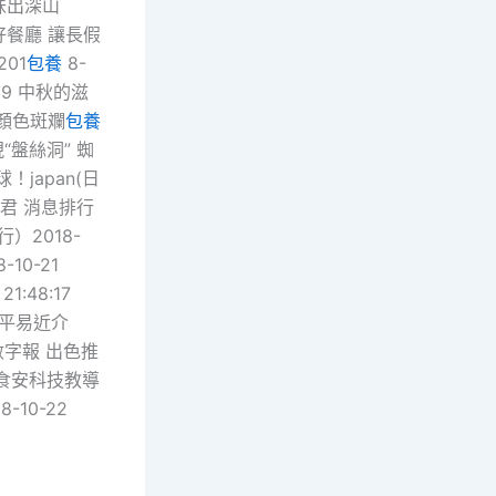
味出深山
間好餐廳 讓長假
01
包養
8-
19 中秋的滋
顏色斑斕
包養
“盤絲洞” 蜘
！japan(日
君 消息排行
2018-
10-21
:48:17
平易近介
數字報 出色推
涯食安科技教導
10-22