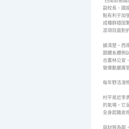
“西南豺狼
副校長、國
點有利于加
成種群穩固
涯項目面對
據清楚，西
園體系體例
合叢林公安
營運動嚴厲
每年野活潑
村平易近李
的氣場，它
全身起雞皮疙
與豺狼為鄰