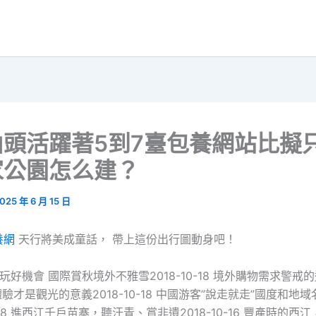
山頭活躍著5到7臺包養網站比擬
家公園怎么建？
025 年 6 月 15 日
養網
天行將美成童話， 帶上這份出行圖動身吧！
玩好機會 國際賞秋境外不雅雪2018-10-18 境外購物需求警戒的退
妙體驗才是觀光的意義2018-10-18 中國游客”說走就走”國度和地
0-18 進西江千戶苗寨，聽汗青、賞非遺2018-10-16 豐產時的