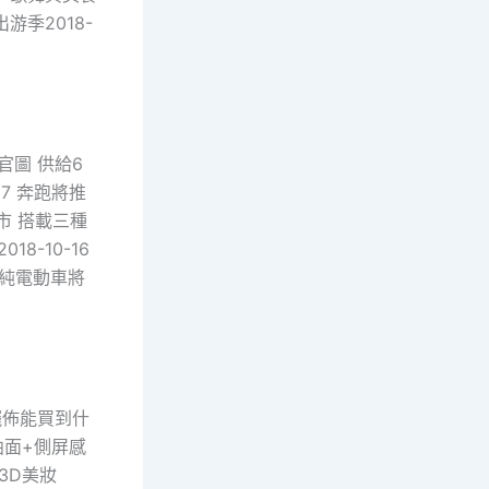
出游季2018-
官圖 供給6
17 奔跑將推
上市 搭載三種
18-10-16
自力純電動車將
元擺佈能買到什
雙曲面+側屏感
 3D美妝