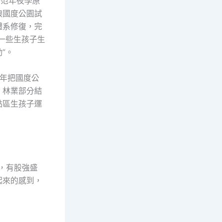
師范年夜學原
狼國度公園試
體系修復，完
一些生孩子生
”。
年把國度公
。林業部分結
點區生孩子運
王，有股強盛
起來的感到，