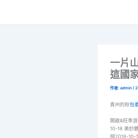
跳
至
主
要
內
容
一片
這國
作者:
admin
/
2
貴州的秋
包
開啟&旺季游
10-18 美
個2018-1