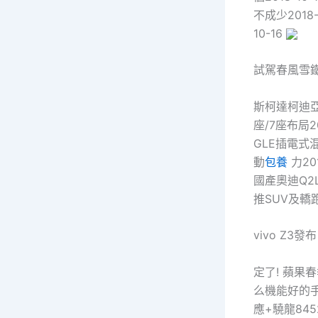
不成少2018
10-16
試駕春風雪鐵
斯柯達柯迪亞
座/7座布局2
GLE插電式混
動
包養
力20
國產奧迪Q2L
推SUV及轎跑版
vivo Z3
定了! 蘋果春
么機能好的手機
應+驍龍845