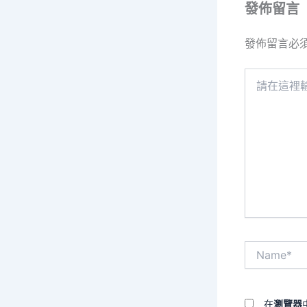
發佈留言
發佈留言必
請
在
這
裡
輸
入
內
容...
Name*
在
瀏覽器