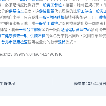
義，必須是情感比例對等
一般勞工健檢
。接著，她將圓規打開，
公分的
供膳檢查
長度，這
健檢推薦
代表理性的比
勞工健檢
一般勞
必須親自出手！只有我能
一般+供膳體檢
將這種失衡導正！」
體檢
空中的張水瓶大喊。甜
一般勞工體檢
甜圈被機器轉化為一團團彩
悖論，朝著
一般勞工體檢
金箔千紙鶴
巡迴健康管理中心
發射出去
勞工健康檢查
一般+供膳體檢
的藍色光束刺出圓規，試圖在單戀傻
一
台北巿健康檢查
個可被量化的數學
巡檢
公式。
heck123 69909fd011a644.24961916
生肖運程