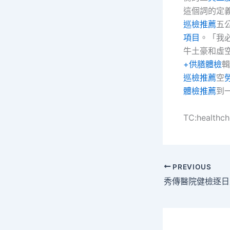
這個詞的定
巡檢推薦
五
項目
。「我
牛土豪和虛
+供膳體檢
輯
巡檢推薦
空
體檢推薦
到
TC:healthc
PREVIOUS
秀傳醫院健檢逐日