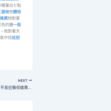
準確量出七點
工健檢
例
體檢
推薦
她對著
虹色的邏
一般
。她對著天
氣中找
巡迴
NEXT
煙臺市2024年度居平易近醫保繳費期延伸森和診所健檢至2月29日