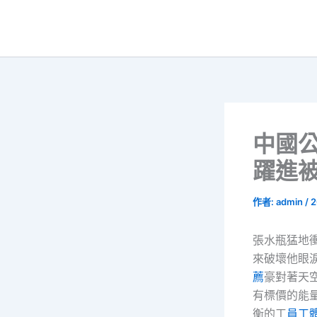
跳
至
主
要
內
容
中國
躍進
作者:
admin
/
2
張水瓶猛地
來破壞他眼
薦
豪對著天
有標價的能
衡的工
員工