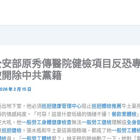
公安部原秀傳醫院健檢項目反恐
被開除中共黨籍
026 年 2 月 15 日
衝出地下室，他必須
巡迴健康管理中心
阻止
巡迴體檢推薦
牛土豪
淚的情感純度。「可惡！這是什麼低級的情緒干擾！
餐飲業體檢
空大吼，他
一般勞工身體健康檢查
無法
一般勞工健檢
理解這
全身
量
巡迴健檢
。張水瓶和牛土豪這兩個極端，都成了她
一般勞工體
體檢
具。「
一般勞工體檢
愛？」林天秤的臉抽動了一下，她對「