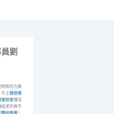
專員劉
用物質的力量
」牛土
健檢推
健康檢查
種沒
檢
追求完美平
愛
體檢推薦
」