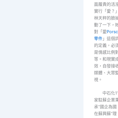
面履責的活
實行「愛？
林天秤的臉
動了一下，
對「愛
Pors
零件
」這個
的定義，必
是情感比例
等。和現實
效，自發接
媒體、大眾
視。
中石化1
家駐蘇企業
承“國企為國
在蘇興蘇”理