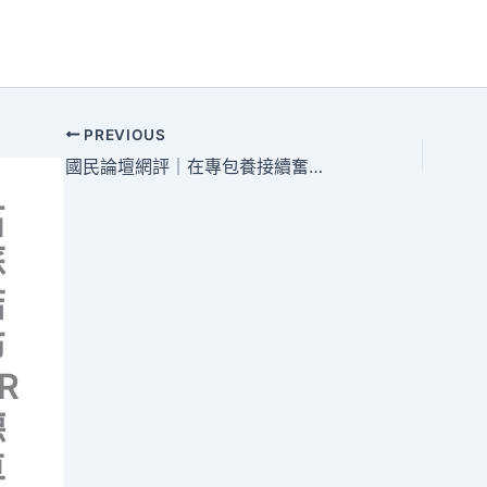
PREVIOUS
國民論壇網評｜在專包養接續奮斗中發明美妙生涯
石
蘇
結
布
R
德
車