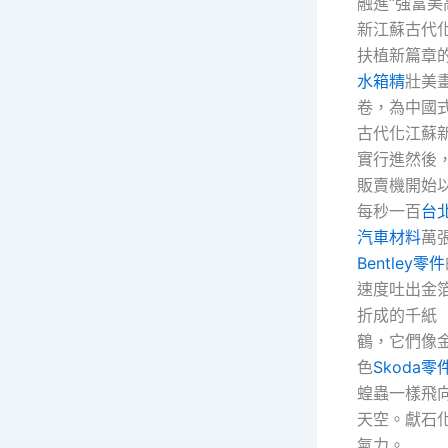
融進“強富美
新江蘇古代
扶植新篇章
水箱精
壯美
卷，為中國
古代化江蘇
實行進然後
販賣機開始
每秒一百
台
汽車材料
萬
Bentley零件
速度吐出金
折成的千紙
鶴，它們像
色
Skoda零
蝗蟲一樣飛
天空。獻石
氣力。