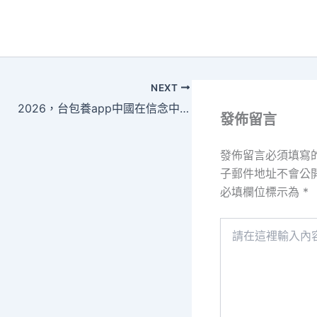
NEXT
2026，台包養app中國在信念中前行
發佈留言
發佈留言必須填寫
子郵件地址不會公
必填欄位標示為
*
請
在
這
裡
輸
入
內