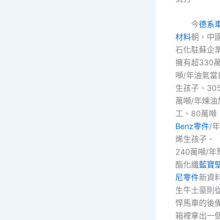
今
德系
材料
朝，中
石化駐蘇企
擁有超330
噸/年油氣當
生孩子、305
萬噸/年煉油
工、80萬噸
Benz零件
/
烯生孩子、
240萬噸/年
酯化纖
藍寶
尼零件
新資
生牛土豪則
悍馬車的後
箱裡拿出一