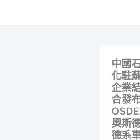
跳
至
主
要
內
容
中國
化駐
企業
合發
OSDE
奧斯
德系