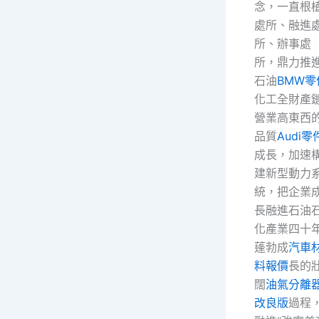
念，一直根
處所、融進
所、辦事處
所，鼎力推
石油
BMW零
化工全財產
營業高東西
品質
Audi零
成長，加速
建新型動力
統，把企業
長融進石油
化產業四十
蓬勃成
汽車
料報價
長的
闊
油氣分離
改良版
過程