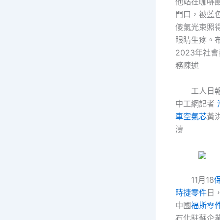
他站在咖啡
門口，被藍
傻氣光束照
眼睛生疼。
2023年社會
務陳述
工人日報
中工網記者
車空氣芯
黃
濤
11月18
時捷零件
日
中國
福斯零
石化駐蘇企