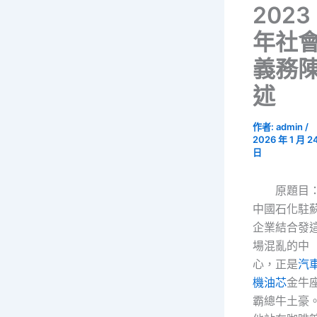
2023
年社
義務
述
作者:
admin
/
2026 年 1 月 2
日
原題目
中國石化駐
企業結合發
場混亂的中
心，正是
汽
機油芯
金牛
霸總牛土豪