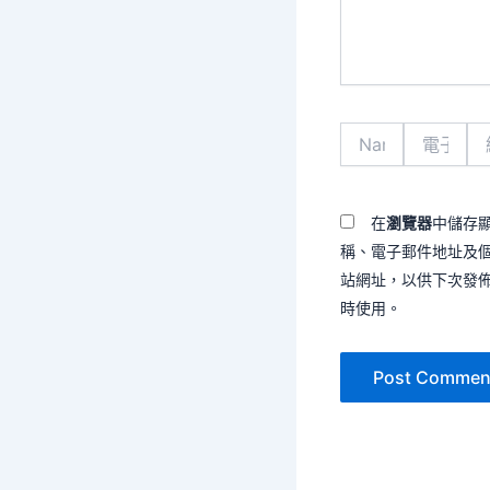
容...
Name*
電
網
子
站
郵
網
件
址
地
在
瀏覽器
中儲存
址
稱、電子郵件地址及
*
站網址，以供下次發
時使用。