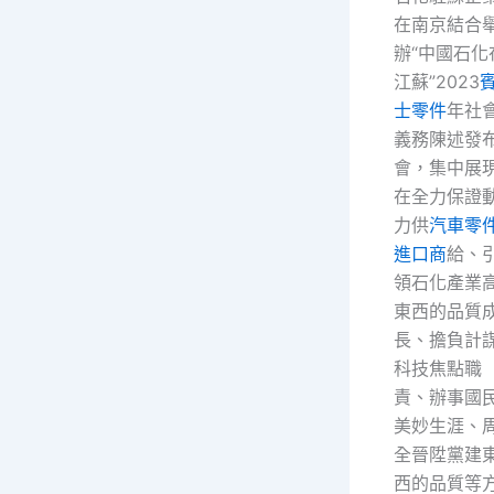
在南京結合
辦“中國石化
江蘇”2023
士零件
年社
義務陳述發
會，集中展
在全力保證
力供
汽車零
進口商
給、
領石化產業
東西的品質
長、擔負計
科技焦點職
責、辦事國
美妙生涯、
全晉陞黨建
西的品質等