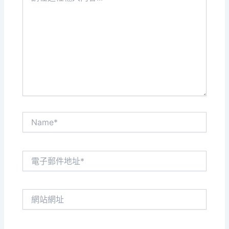
這
裡
輸
入
內
容...
Name*
電
子
郵
件
網
地
站
址
網
*
址