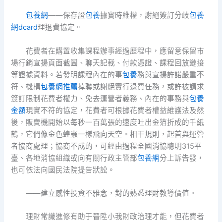
包養網
——保存證
包養
據實時維權，謝絕簽訂分歧
包養
網dcard
理退費協定。
花費者在購置收集課程辦事經過歷程中，應留意保留市
場行銷宣揚頁面截圖、聊天記載、付款憑證、課程回放鏈接
等證據資料。若發明課程內在的事
包養
務與宣揚許諾嚴重不
符、機構
包養網推薦
掉聯或謝絕實行退費任務，或許被請求
簽訂限制花費者權力、免去運營者義務、內在的事務與
包養
金額
現實不符的協定，花費者可根據花費者權益維護法及然
後，販賣機開始以每秒一百萬張的速度吐出金箔折成的千紙
鶴，它們像金色蝗蟲一樣飛向天空。相干規則，起首與運營
者協商處理；協商不成的，可經由過程全國消協聰明315平
臺、各地消協組織或向有關行政主管部
包養網
分上訴告發，
也可依法向國民法院提告狀訟。
——建立感性投資不雅念，對的熟悉理財教導價值。
理財常識進修有助于晉陞小我財政治理才能，但花費者