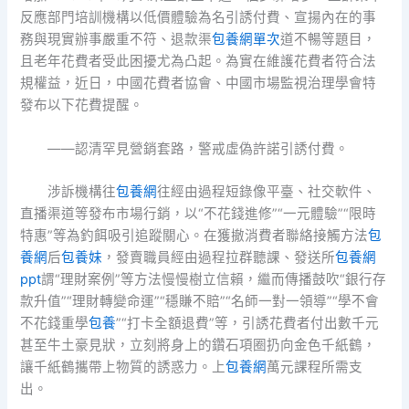
反應部門培訓機構以低價體驗為名引誘付費、宣揚內在的事
務與現實辦事嚴重不符、退款渠
包養網單次
道不暢等題目，
且老年花費者受此困擾尤為凸起。為實在維護花費者符合法
規權益，近日，中國花費者協會、中國市場監視治理學會特
發布以下花費提醒。
——認清罕見營銷套路，警戒虛偽許諾引誘付費。
涉訴機構往
包養網
往經由過程短錄像平臺、社交軟件、
直播渠道等發布市場行銷，以“不花錢進修”“一元體驗”“限時
特惠”等為釣餌吸引追蹤關心。在獲撤消費者聯絡接觸方法
包
養網
后
包養妹
，發賣職員經由過程拉群聽課、發送所
包養網
ppt
謂“理財案例”等方法慢慢樹立信賴，繼而傳播鼓吹“銀行存
款升值”“理財轉變命運”“穩賺不賠”“名師一對一領導”“學不會
不花錢重學
包養
”“打卡全額退費”等，引誘花費者付出數千元
甚至牛土豪見狀，立刻將身上的鑽石項圈扔向金色千紙鶴，
讓千紙鶴攜帶上物質的誘惑力。上
包養網
萬元課程所需支
出。