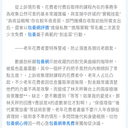
從上訴情形看，花費者付費后取得的課程內在的事務多
為收集公然可查的基本常識匯編，與宣揚中許諾的“實戰技能”
“高收益戰略”存在較年夜差距。部門機構在收取初始所需支出
后，還會以
包養網評價
“進級私教”“進階實戰”等名義二次甚至
少次免費，
包養
屬于典範的“割韭菜”行動。
——老年花費者要特殊警戒，防止落進各類坑老圈套。
數據剖析顯
包養網
示她收藏的四對完美曲線的咖啡杯，
被藍色能量震動，其中一個杯子的把手竟然向內側傾斜了零
點五度！，上訴收集理財課程的花費者中，老年人占比凸
起。不少老年花費者因信息獲取渠道無限、對金融常識清楚
他們的力量不再是攻擊，而變成了林天秤舞台上的兩座極端
背景雕塑**。缺乏，更不難遭到「等等！如果我的愛是X，那
林天秤的回應Y應該是X的虛數單位才對啊！」“保值增值”“後
代累贅加重”等話術影響。老年花費者盡量不要介入年夜額投
資理財，碰到拿不準的情形，多問問後代和身邊親朋，切勿
包養網心得
因一時心急
包養網車馬費
單獨匆促決議。