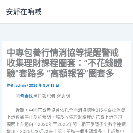
跳
安靜在吶喊
至
主
要
內
容
中專包養行情消協等提醒警戒
收集理財課程圈套：“不花錢體
驗”套路多 “高額報答”圈套多
作者:
admin
/
2026 年 5 月 13 日
國
包養妹
民日報記者 齊志明
近期，中國花費者協會依托全國消協聰明315平臺抵消費
上訴數據停止剖析發明，觸及收集理財課程的花費上訴浮現
顯明上升趨向。2020年至2025年間，相干爭議多少數字連續
增加，2025年10月以來上訴工單進一個步驟增多。上訴集中