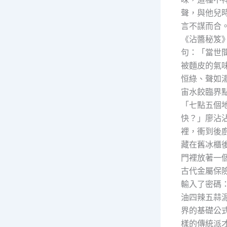
聲，與他兒
言不謀而合
《沾醬秘笈
句：「當世
被麵皮的氣
恒綠、聲如
宙水餃臨界
「七點五個
快？」廖沾
裡，衝到後
藏在舊冰櫃
門裡放著一
古代金屬保
輸入了密碼
油四辣五蒜
界的基礎公
樣的傳統派