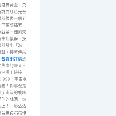
面沒有黃金，只
著詭異紅色光芒
儀器很像一個老
，但頂部插著一
像韭菜一樣的天
著拿起儀器，按
儀器發出「滋
流聲，接著傳來
、
包養網評價
急
生焦慮的聲音。
沾沾嗎！快接
-999！宇宙水
特務！你那邊是
到宇宙級的酸味
要你的蒜泥！你
馬上！」廖沾沾
聲音震得嗡嗡作