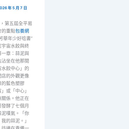
026 年 5 月 7 日
日，第五屆全平易
會的重點
包養網
芳華年少好唸書”
《宇宙水餃與終
第一章：蒜泥與
沾沾坐在他那間
宙水餃中心」的
間店的外觀更像
棄的藍色塑膠
宙」或「中心」
無關係。他正在
經發酵了七個月
蒜泥嘆氣。「你
，我的蒜泥。」
，彷彿在責備一