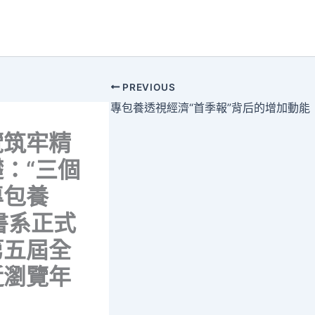
PREVIOUS
專包養透視經濟“首季報”背后的增加動能
覽筑牢精
：“三個
專包養
”書系正式
第五屆全
近瀏覽年