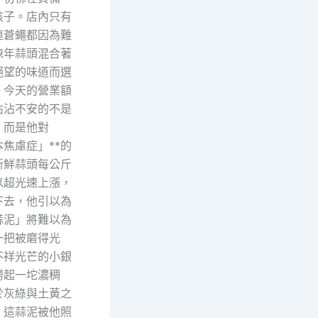
孩子。店內只有
連蒼蠅都因為難
陳年蒜頭混合著
絕望的味道而選
。今天的營業額
沾沾不安的不是
，而是他對
本焦慮症」**的
新鮮蒜頭每公斤
以超光速上漲，
下去，他引以為
蒜泥」將難以為
一把被磨得光
不祥光芒的小銀
撈起一坨濃稠
於灰綠與土黃之
。這蒜泥被他照