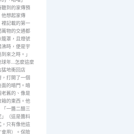
時聽到的家傳預
。他想起家傳
》裡記載的第一
間萬物的交通都
味籠罩，且燈號
湯沸時，便是宇
點到來之時。」
地球年…怎麼這麼
沾猛地衝回店
廚，打開了一個
後面的暗門。暗
個老舊的、像是
險箱的東西。他
：「一醬二醋三
泥」（這是醬料
式，只有像他這
才會用）。保險