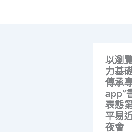
跳
至
主
要
內
容
以瀏
力基礎
傳承
app
表態
平易
夜會