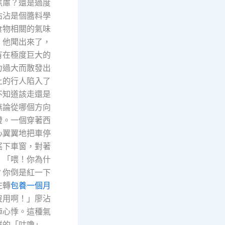
焦慮？還是過度
沾沾是個醬料學
食物相關的氣味
。他聞出來了，
有在極度巨大的
力過大而散發出
上的行人陷入了
不知道該走還是
無論從哪個方向
燈。一個穿著西
心翼翼地把車停
搖下車窗，對著
：「喂！你為什
？你倒是紅一下
左轉
包養一個月
沒用啊！」廖沾
陣心悸。這種氣
祥的「咕嚕」