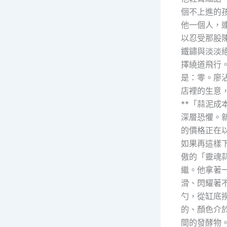
個不上進的
他一個人，
以忍受那股
鐵鏽與淡淡
擇繞道飛行
是：零。廖
店裡的生意
**「蒜泥成
深層恐懼。
的價格正在
如果再這樣
傲的「靈魂
繼。他拿著
滑、閃耀著
勺，從缸底
的、顏色介
間的發酵物