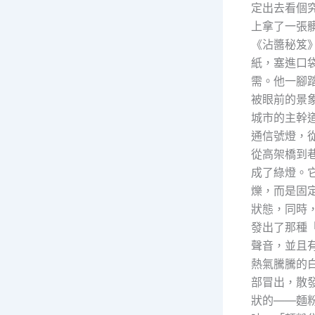
定出去看個
上拿了一張
《沾醬秘笈
紙，塞進口
需。他一腳
被眼前的景
城市的主幹
通信號燈，
從高架橋到
成了綠燈。
爍，而是固
狀態，同時
發出了那種
聲音，並且
熱氣騰騰的
部冒出，散
狀的——麵