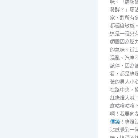
味。「麵粉
發酵？」廖
家，對所有
都極度敏感
這是一種只
麵團因為壓
的氣味。街
混亂。汽車
該停，因為
看，都是綠
裝的男人小
在路中央，
紅綠燈大喊
麼咕嚕咕嚕
啊！我要向
價錢
！綠燈
沾感覺到一
味，這種不