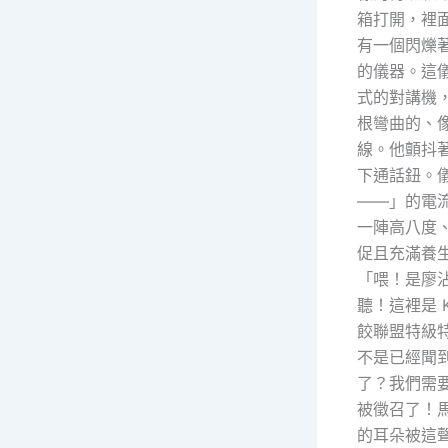
箱打開，裡
有一個閃爍
的儀器。這
式的對講機
根彎曲的、
線。他顫抖
下通話鈕。
——」的電
一陣高八度
促且充滿養
「喂！是廖
聽！這裡是 K
餃聯盟特級
不是已經聞
了？我們需
被徵召了！
的耳朵被這