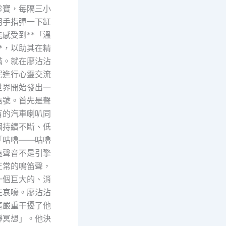
珍寶，每隔三小
用手指彈一下缸
感受到**「溫
*，以助其在精
滿。就在廖沾沾
泥進行心靈交流
世界開始發出一
信號。首先是聲
有的汽車喇叭同
個持續不斷、低
「咕嚕——咕嚕
這聲音不是引擎
正常的鳴笛聲，
一個巨大的、消
在哀嚎。廖沾沾
這嚴重干擾了他
靜冥想」。他決