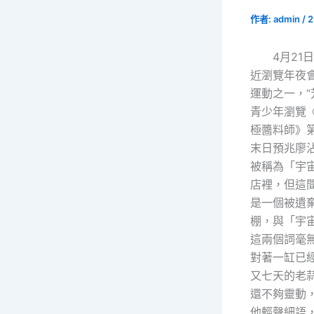
作者:
admin
/
2
4月21
近瀏覽年夜
運動之一，“
青少年瀏覽
極醬料師》
末日預兆廖
被稱為「宇
店裡，但這
是一個被遺
棚，與「宇
這兩個詞毫
對著一缸已
又七天的老
還不夠靈動
他輕聲細語