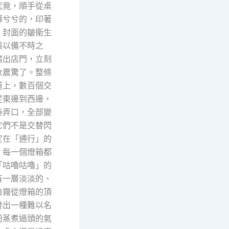
究竟，順手從桌
髒兮兮的，印著
》封面的皺衛生
袋以備不時之
踏出店門，立刻
象震驚了。整條
道上，數百個交
從東邊到西邊，
巷弄口，全部變
它們不是交替閃
定在「通行」的
，每一個燈箱都
「咕嚕咕嚕」的
有一層淡淡的、
白霧從燈箱的頂
發出一種難以名
粉蒸煮過頭的氣