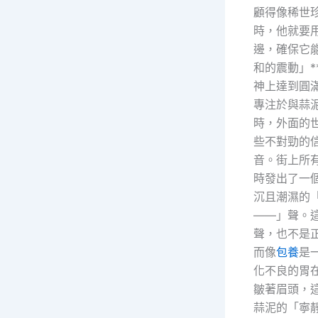
顧得像稀世
時，他就要
邊，確保它能
和的震動」*
神上達到圓
專注於與蒜
時，外面的
些不對勁的
音。街上所
時發出了一
沉且潮濕的
——」聲。
聲，也不是
而像
包養
是
化不良的胃
皺著眉頭，
蒜泥的「寧