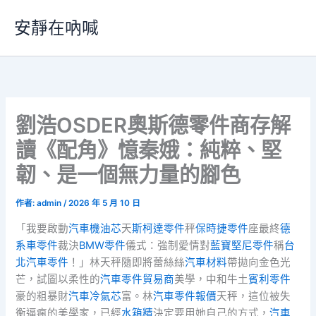
跳
安靜在吶喊
至
主
要
內
容
劉浩OSDER奧斯德零件商存解
讀《配角》憶秦娥：純粹、堅
韌、是一個無力量的腳色
作者:
admin
/
2026 年 5 月 10 日
「我要啟動
汽車機油芯
天
斯柯達零件
秤
保時捷零件
座最終
德
系車零件
裁決
BMW零件
儀式：強制愛情對
藍寶堅尼零件
稱
台
北汽車零件
！」林天秤隨即將蕾絲絲
汽車材料
帶拋向金色光
芒，試圖以柔性的
汽車零件貿易商
美學，中和牛土
賓利零件
豪的粗暴財
汽車冷氣芯
富。林
汽車零件報價
天秤，這位被失
衡逼瘋的美學家，已經
水箱精
決定要用她自己的方式，
汽車