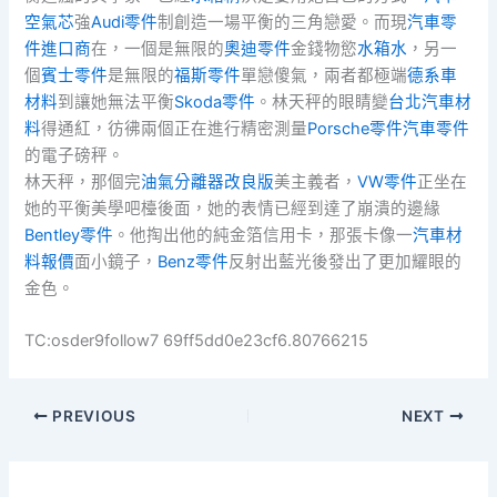
空氣芯
強
Audi零件
制創造一場平衡的三角戀愛。而現
汽車零
件進口商
在，一個是無限的
奧迪零件
金錢物慾
水箱水
，另一
個
賓士零件
是無限的
福斯零件
單戀傻氣，兩者都極端
德系車
材料
到讓她無法平衡
Skoda零件
。林天秤的眼睛變
台北汽車材
料
得通紅，彷彿兩個正在進行精密測量
Porsche零件
汽車零件
的電子磅秤。
林天秤，那個完
油氣分離器改良版
美主義者，
VW零件
正坐在
她的平衡美學吧檯後面，她的表情已經到達了崩潰的邊緣
Bentley零件
。他掏出他的純金箔信用卡，那張卡像一
汽車材
料報價
面小鏡子，
Benz零件
反射出藍光後發出了更加耀眼的
金色。
TC:osder9follow7 69ff5dd0e23cf6.80766215
PREVIOUS
NEXT