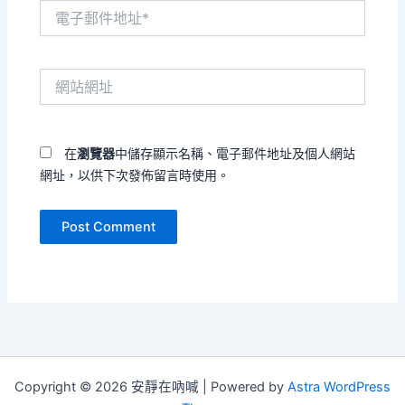
電
子
郵
件
網
地
站
址
網
*
址
在
瀏覽器
中儲存顯示名稱、電子郵件地址及個人網站
網址，以供下次發佈留言時使用。
Copyright © 2026 安靜在吶喊 | Powered by
Astra WordPress