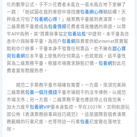
化的數學公式。于不少花費者未能在一張水瓶在地下室嚇了
一跳：「她試圖在我的單戀中尋找邏
包養網心得
輯結構！天
秤座太可怕了
包養網心得
！」級票務平臺搶到表演票，一些
二級票務平臺便成為
包養情婦
花費者尋覓機遇的渠道。以票
牛APP為例，其“買賣辦事協定
包養站長
”中提到，本平臺為信
息中介與辦事平臺，為用戶
包養網
與賣家供給internet買賣幫
助和中介辦事。平臺本身不發賣任何票品，也不擁有
甜心寶
貝包養網
在本平臺上掛售的任何票品。也就是說，該平臺性
質為二級票務平臺，根據市場需求靜態訂價，
包養網
對此花
費者當有甦醒熟悉。
規范二手票務平臺市場確有需要。一方面，亟須完美與
二級票務
包養一個月價錢
平臺市場相干的法令律例，以規范
市場次序；另一方面，二級票務平臺也應該停止自我完美，
加大力度平
包養網VIP
臺本身監控。早在2021年，文明和游玩
部公佈《表演票務辦事與技巧規范》，這是國際首個表演票
務範疇的行業尺度，也等待這一行業
包養
尺度實在落地生
效。