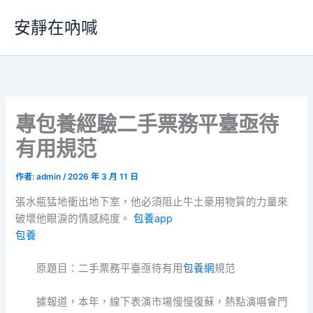
跳
安靜在吶喊
至
主
要
內
容
專包養經驗二手票務平臺亟待
有用規范
作者:
admin
/
2026 年 3 月 11 日
張水瓶猛地衝出地下室，他必須阻止牛土豪用物質的力量來
破壞他眼淚的情感純度。
包養app
包養
原題目：二手票務平臺亟待有用
包養網
規范
據報道，本年，線下表演市場慢慢復蘇，熱點演唱會門