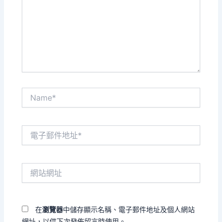
輸
入
內
容...
Name*
電
子
郵
件
網
地
站
址
網
*
址
在
瀏覽器
中儲存顯示名稱、電子郵件地址及個人網站
網址，以供下次發佈留言時使用。