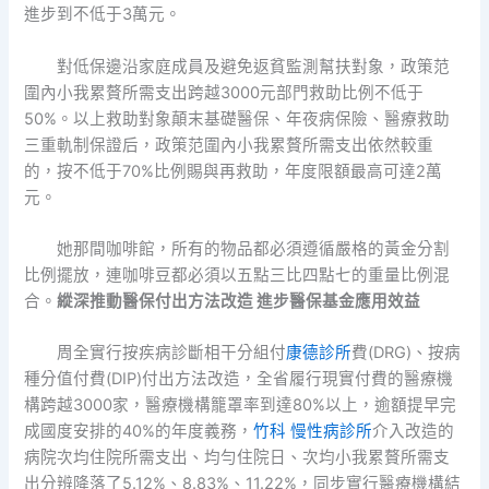
進步到不低于3萬元。
對低保邊沿家庭成員及避免返貧監測幫扶對象，政策范
圍內小我累贅所需支出跨越3000元部門救助比例不低于
50%。以上救助對象顛末基礎醫保、年夜病保險、醫療救助
三重軌制保證后，政策范圍內小我累贅所需支出依然較重
的，按不低于70%比例賜與再救助，年度限額最高可達2萬
元。
她那間咖啡館，所有的物品都必須遵循嚴格的黃金分割
比例擺放，連咖啡豆都必須以五點三比四點七的重量比例混
合。
縱深推動醫保付出方法改造
進步醫保基金應用效益
周全實行按疾病診斷相干分組付
康德診所
費(DRG)、按病
種分值付費(DIP)付出方法改造，全省履行現實付費的醫療機
構跨越3000家，醫療機構籠罩率到達80%以上，逾額提早完
成國度安排的40%的年度義務，
竹科 慢性病診所
介入改造的
病院次均住院所需支出、均勻住院日、次均小我累贅所需支
出分辨降落了5.12%、8.83%、11.22%，同步實行醫療機構結