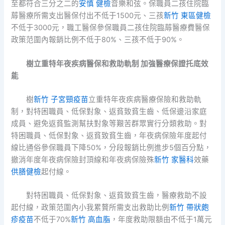
至都符合三分之二的
安慎 健檢
音樂和弦。保職員二孩住院臨
蓐醫療所需支出醫保付出不低于1500元、三孩
新竹 東區健檢
不低于3000元，職工醫保參保職員二孩住院臨蓐醫療費醫保
政策范圍內報銷比例不低于80%、三孩不低于90%。
樹立重特年夜疾病醫保和救助軌制
加強醫療保證托底效
能
樹
新竹 子宮頸疫苗
立重特年夜疾病醫療保險和救助軌
制，對特困職員、低保對象、返貧致貧生齒、低保邊沿家庭
成員、避免返貧監測幫扶對象等艱苦群眾實行分類救助。對
特困職員、低保對象、返貧致貧生齒，年夜病保險年度起付
線比通俗參保職員下降50%，分段報銷比例進步5個百分點，
撤消年度年夜病保險封頂線和年夜病保險殊
新竹 家醫科
效藥
供膳健檢
起付線。
對特困職員、低保對象、返貧致貧生齒，醫療救助不設
起付線，政策范圍內小我累贅所需支出救助比例
新竹 帶狀皰
疹疫苗
不低于70%
新竹 高血脂
，年度救助限額由不低于1萬元