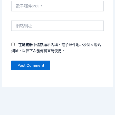
電
子
郵
件
網
地
站
址
網
*
址
在
瀏覽器
中儲存顯示名稱、電子郵件地址及個人網站
網址，以供下次發佈留言時使用。