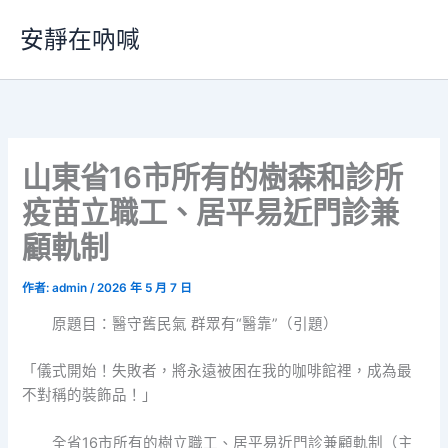
跳
安靜在吶喊
至
主
要
內
容
山東省16市所有的樹森和診所
疫苗立職工、居平易近門診兼
顧軌制
作者:
admin
/
2026 年 5 月 7 日
原題目：醫守舊民氣 群眾有“醫靠”（引題）
「儀式開始！失敗者，將永遠被困在我的咖啡館裡，成為最
不對稱的裝飾品！」
全省16市所有的樹立職工、居平易近門診兼顧軌制（主