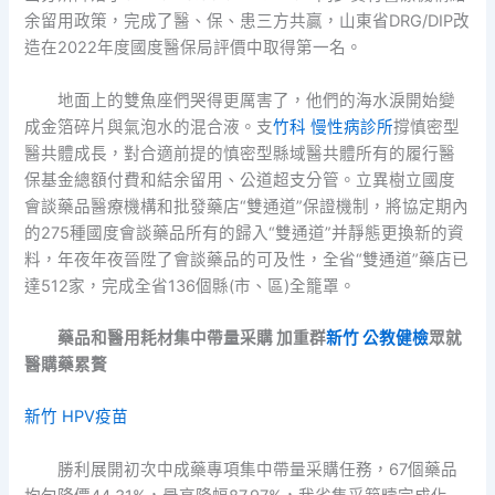
余留用政策，完成了醫、保、患三方共贏，山東省DRG/DIP改
造在2022年度國度醫保局評價中取得第一名。
地面上的雙魚座們哭得更厲害了，他們的海水淚開始變
成金箔碎片與氣泡水的混合液。支
竹科 慢性病診所
撐慎密型
醫共體成長，對合適前提的慎密型縣域醫共體所有的履行醫
保基金總額付費和結余留用、公道超支分管。立異樹立國度
會談藥品醫療機構和批發藥店“雙通道”保證機制，將協定期內
的275種國度會談藥品所有的歸入“雙通道”并靜態更換新的資
料，年夜年夜晉陞了會談藥品的可及性，全省“雙通道”藥店已
達512家，完成全省136個縣(市、區)全籠罩。
藥品和醫用耗材集中帶量采購
加重群
新竹 公教健檢
眾就
醫購藥累贅
新竹 HPV疫苗
勝利展開初次中成藥專項集中帶量采購任務，67個藥品