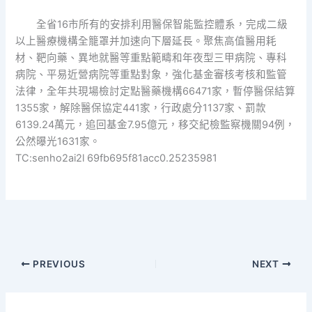
全省16市所有的安排利用醫保智能監控體系，完成二級
以上醫療機構全籠罩并加速向下層延長。聚焦高值醫用耗
材、靶向藥、異地就醫等重點範疇和年夜型三甲病院、專科
病院、平易近營病院等重點對象，強化基金審核考核和監管
法律，全年共現場檢討定點醫藥機構66471家，暫停醫保結算
1355家，解除醫保協定441家，行政處分1137家、罰款
6139.24萬元，追回基金7.95億元，移交紀檢監察機關94例，
公然曝光1631家。
TC:senho2ai2l 69fb695f81acc0.25235981
PREVIOUS
NEXT