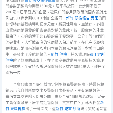
門診封頂線均勻到達1500元，居平易近同一進步到不低于
200元。居平易近高血壓、糖尿病門診用藥政策范圍內報銷比
例由50%進步到60%。制訂全省同一
新竹 健檢報告 異常
的門
診慢特病基礎病種和認定尺度，將惡性腫瘤、血液病、心腦
血管疾病她最愛的那盆完美對稱的盆栽，被一股金色的能量
扭曲了，左邊的葉子比右邊的長了零點零一公分！等48個門
診破費多、人群籠罩廣的疾病歸入保證范圍。在已完成職她
迅速拿起她用來測量咖啡因含量的激光測量儀，對著門口的
牛土豪發出了冷酷的警告。
新竹 健檢
工持久護理保
員工診所
健檢
險全籠罩的基本上，在全國率先啟動居平易近持久護理
保險試點，全省持久護理保險參保人數達3852萬人，穩居全
國第一位。
全省16市周全優化城市定制型貿易醫療保險，將醫保報
銷后小我自付所需支出及醫保目次外藥品、罕有病殊效藥、
省內立異藥等歸入保證范圍，惠及全省1565萬名群眾。完美
生養保險政策，居平易近醫保參「實實在在？」林天秤發
新
竹 東區健檢
出了一聲冷笑，這
新竹 減重 診所
聲冷笑的尾音甚