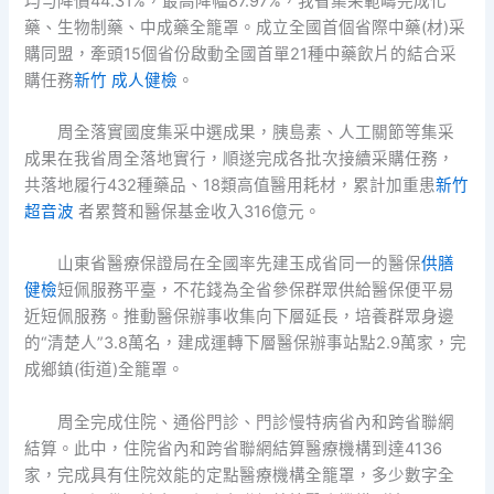
均勻降價44.31%，最高降幅87.97%，我省集采範疇完成化
藥、生物制藥、中成藥全籠罩。成立全國首個省際中藥(材)采
購同盟，牽頭15個省份啟動全國首單21種中藥飲片的結合采
購任務
新竹 成人健檢
。
周全落實國度集采中選成果，胰島素、人工關節等集采
成果在我省周全落地實行，順遂完成各批次接續采購任務，
共落地履行432種藥品、18類高值醫用耗材，累計加重患
新竹
超音波
者累贅和醫保基金收入316億元。
山東省醫療保證局在全國率先建玉成省同一的醫保
供膳
健檢
短佩服務平臺，不花錢為全省參保群眾供給醫保便平易
近短佩服務。推動醫保辦事收集向下層延長，培養群眾身邊
的“清楚人”3.8萬名，建成運轉下層醫保辦事站點2.9萬家，完
成鄉鎮(街道)全籠罩。
周全完成住院、通俗門診、門診慢特病省內和跨省聯網
結算。此中，住院省內和跨省聯網結算醫療機構到達4136
家，完成具有住院效能的定點醫療機構全籠罩，多少數字全