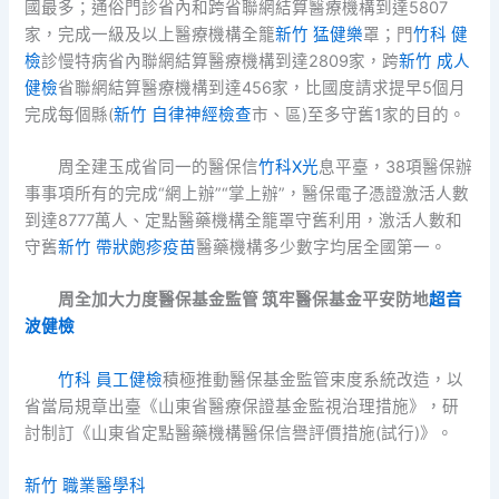
國最多；通俗門診省內和跨省聯網結算醫療機構到達5807
家，完成一級及以上醫療機構全籠
新竹 猛健樂
罩；門
竹科 健
檢
診慢特病省內聯網結算醫療機構到達2809家，跨
新竹 成人
健檢
省聯網結算醫療機構到達456家，比國度請求提早5個月
完成每個縣(
新竹 自律神經檢查
市、區)至多守舊1家的目的。
周全建玉成省同一的醫保信
竹科X光
息平臺，38項醫保辦
事事項所有的完成“網上辦”“掌上辦”，醫保電子憑證激活人數
到達8777萬人、定點醫藥機構全籠罩守舊利用，激活人數和
守舊
新竹 帶狀皰疹疫苗
醫藥機構多少數字均居全國第一。
周全加大力度醫保基金監管
筑牢醫保基金平安防地
超音
波健檢
竹科 員工健檢
積極推動醫保基金監管束度系統改造，以
省當局規章出臺《山東省醫療保證基金監視治理措施》，研
討制訂《山東省定點醫藥機構醫保信譽評價措施(試行)》。
新竹 職業醫學科