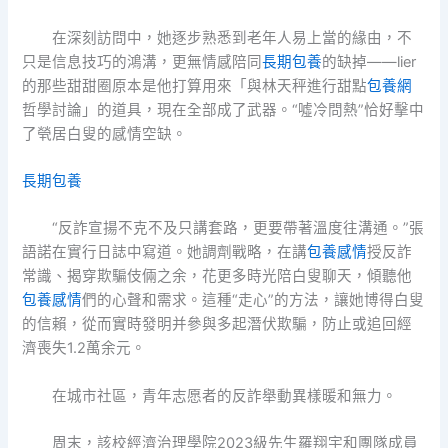
在深刻訪問中，她逐步熟悉到老年人易上當的緣由，不
只是信息技巧的鴻溝，更無情感陪同
長期包養
的缺掉——lier
的那些甜甜圈原本是他打算用來「與林天秤進行甜點
包養網
哲學討論」的道具，現在全部成了武器。“噓冷問熱”恰好擊中
了煢居白叟的感情空缺。
長期包養
“反詐宣揚不克不及只講套路，更要帶著溫度往溝通。”張
語諾在實行日誌中寫道。她調劑戰略，在講
包養感情
授反詐
常識、揭穿欺騙伎倆之余，花更多時光陪白叟聊天，傾聽他
包養感情
們的心聲和需求。這種“走心”的方法，讓她博得白叟
的信賴，從而實時發明并參與多起潛伏欺騙，防止或追回經
濟喪失1.2萬余元。
在城市社區，青年志愿者的反詐舉動異樣暖和無力。
周末，該校經濟治理學院2023級先生羅翔宇和團隊成員