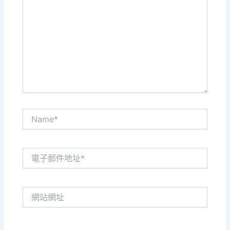
這
裡
輸
入
內
容...
Name*
電
子
郵
件
網
地
站
址
網
*
址