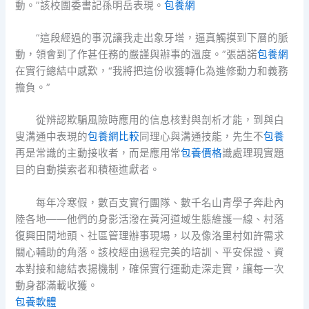
動。”該校團委書記孫明岳表現。
包養網
“這段經過的事況讓我走出象牙塔，逼真觸摸到下層的脈
動，領會到了作甚任務的嚴謹與辦事的溫度。”張語諾
包養網
在實行總結中感歎，“我將把這份收獲轉化為進修動力和義務
擔負。”
從辨認欺騙風險時應用的信息核對與剖析才能，到與白
叟溝通中表現的
包養網比較
同理心與溝通技能，先生不
包養
再是常識的主動接收者，而是應用常
包養價格
識處理現實題
目的自動摸索者和積極進獻者。
每年冷寒假，數百支實行團隊、數千名山青學子奔赴內
陸各地——他們的身影活潑在黃河道域生態維護一線、村落
復興田間地頭、社區管理辦事現場，以及像洛里村如許需求
關心輔助的角落。該校經由過程完美的培訓、平安保證、資
本對接和總結表揚機制，確保實行運動走深走實，讓每一次
動身都滿載收獲。
包養軟體