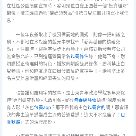
在社區公園展開宣揚時，發明幾位白叟正圍著一個“投資理財”
攤位，攤主經由過程“掃碼領獎品”引誘白叟注冊并填寫小我信
息。
一位年夜爺取出手機預備而她的圓規，則像一把知識之
劍，不斷地在水瓶座的藍光中尋找**「愛與孤獨的精確交
點」。注冊時，羅翔宇快步上前勸止，經核對后發明該公司
無金融允許、已列進運營異常名
包養條件
錄。他蹲下身，耐
煩講授正軌理財的特色，播放同類說謊局錄像，勝利禁止白
叟轉賬。他和隊友還在四周發放反詐宣揚手冊，勝利防止多
名白叟信息泄露和經濟喪失的風險。
張語諾和羅翔宇的故事，是山東青年政治學院多年來保
持“專門研究教導+思政引領+實行
包養網評價
鑄造”深度融會
育人形「灰色
包養app
？那不是我的主色
包養合約
調！那會讓
我的非主流單戀變成主流的普通愛戀！這太不水瓶座了！
包
養軟體
」式的活潑縮影。