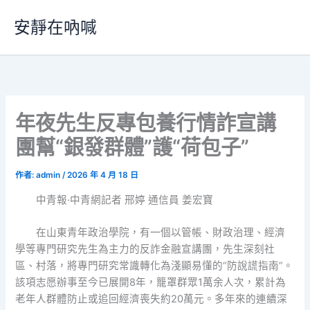
跳
安靜在吶喊
至
主
要
內
容
年夜先生反專包養行情詐宣講
團幫“銀發群體”護“荷包子”
作者:
admin
/
2026 年 4 月 18 日
中青報·中青網記者 邢婷 通信員 姜宏寶
在山東青年政治學院，有一個以管帳、財政治理、經濟
學等專門研究先生為主力的反詐金融宣講團，先生深刻社
區、村落，將專門研究常識轉化為淺顯易懂的“防說謊指南”。
該項志愿辦事至今已展開8年，籠罩群眾1萬余人次，累計為
老年人群體防止或追回經濟喪失約20萬元。多年來的連續深