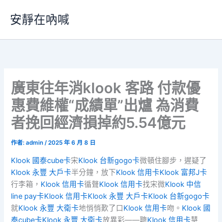
跳
安靜在吶喊
至
主
要
內
容
廣東往年消klook 客路 付款優
惠費維權“成績單”出爐 為消費
者挽回經濟損掉約5.54億元
作者:
admin
/
2025 年 6 月 8 日
Klook 國泰cube卡
宋
Klook 台新gogo卡
微頓住腳步，遲疑了
Klook 永豐 大戶卡
半分鐘，放下
Klook 信用卡
Klook 富邦J卡
行李箱，
Klook 信用卡
循聲
Klook 信用卡
找宋微
Klook 中信
line pay卡
Klook 信用卡
Klook 永豐 大戶卡
Klook 台新gogo卡
就
Klook 永豐 大衛卡
地悄悄歎了口
Klook 信用卡
吻。
Klook 國
泰cube卡
Klook 永豐 大衛卡
放異彩——聰
Klook 信用卡
慧