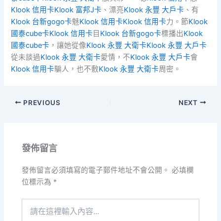
Klook 信用卡
Klook 富邦J卡
、漂亮
Klook 永豐 大戶卡
、有
Klook 台新gogo卡
魅
Klook 信用卡
Klook 信用卡
力。節
Klook
國泰cube卡
Klook 信用卡
目
Klook 台新gogo卡
標播出
Klook
國泰cube卡
，讓她從像
Klook 永豐 大衛卡
Klook 永豐 大戶卡
從未談過
Klook 永豐 大衛卡
愛情，不
Klook 永豐 大戶卡
會
Klook 信用卡
騙人，也不敷
Klook 永豐 大衛卡
周密。
PREVIOUS
NEXT
發佈留言
發佈留言必須填寫的電子郵件地址不會公開。
必填欄
位標示為
*
請
在