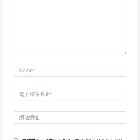
這
裡
輸
入
內
容...
Name*
電
子
郵
件
網
地
站
址
網
*
址