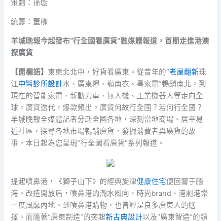
策劃：孫璇
統籌：董柳
羊城晚報今起發布“行全國看廣貨”融媒體報道，首期走進港澳
探廣貨
【開欄語】
東東北北中，好貨看廣東。從昔年的“
老屋翻新
珠
江
中醫診所設計
水、廣東糧、嶺南衣、粵家電”暢銷南北，到
現在的智能家電、新動力車、無人機、工業機器人等走向全
球，廣貨迭代，爆款頻出。廣貨何故行全國？若何行全國？
羊城晚報全媒體記者分赴全國各地，深刻當地商場、居平易
近社區，探尋各地市場暢銷廣貨，發掘消費者與廣貨的故
事，本日起為您呈現“行全國看廣貨”系列報道。
提起噴鼻港，《獅子山下》的經典旋律
健康住宅
便回響于腦
海。改造開放后，噴鼻港的潮水風向、時尚brand、港劇港樂
一度風靡內地。到噴鼻港購物，也曾經是良多廣東人的選
擇。而隨著“廣東制造”的突起
新古典設計
以及“廣東智造”的領