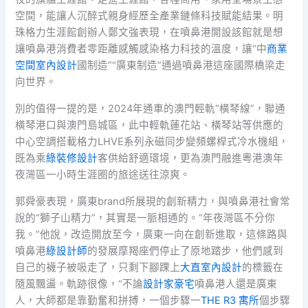
空間，能讓人沉醉式親身經歷全產業鏈條科技賦能結果。明
珠格力生涯館創辦人鄭文強表現，在噴鼻港開設該館就是想
讓噴鼻港消費者零距離感觸感染格力科技的溫度，讓“中
商業
空間室內設計
國制造”“廣東制造”通過噴鼻港這座國際橋梁走
向世界。
別的值得一提的是，2024年通車的澳門輕軌“橫琴線”，聯通
橫琴港口與澳門島城區，此中輕軌蓮花站、橫琴站等供應的
中心空調搭載格力LHVE系列永磁同步變頻螺桿式冷水機組，
既為乘
綠裝修設計
客供給舒適環境，更為澳門融進粵港澳年
夜灣區一小時生涯圈的旅途送往涼爽。
郭舜豪表現，廣東brand所展現的創新精力，與噴鼻港社會常
說的“獅子山精力”，其實是一脈相通的。“年夜灣區不分你
我。”他說，改造開放至今，廣東一向在創新進取，這條路與
噴鼻港
綠設計師
的發展摩羯座們停止了原地踏步，他們感到
自己的襪子被吸走了，只剩下腳踝上
大直室內設計
的標籤在
隨風飄盪。軌跡很像，“不論
設計家豪宅
噴鼻港人還是廣東
人，大師都是靠勤奮和拼搏，一個步驟一
THE R3 寓所
個步驟