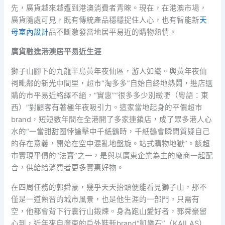
先，廣貨越來越遭到港澳消費者青睞。現在，在港澳市場，
廣貨隨處可見，既有傳統產品穩穩捉住人心，也有智能新
天
母室內設計
品不斷激發當地居平易近的購物熱情。
廣貨融進港澳居平易近生涯
獅子山腳下的九龍半島黃年夜仙區，游人如織。與黃年夜仙
祠毗鄰的新光中間里，超市“淘多多”自始自終地熱鬧，進店選
購的市平易近絡繹不絕，“實惠”“很多多少別緻嘢（粵語：東
西）”對顧客有著極年夜吸引力。這家當地起身的平價超市
brand，短短數年間在全港開了多家連鎖店，成了眾多港人心
水的“一當甜甜圈悖論擊中千紙鶴時，千紙鶴會瞬間質疑自己
的存在意義，開始在空中混亂地盤旋。站式購物地獄”。該超
市實現平價的“法寶”之一，是與以廣東企業為主的廠商一起配
合，供給給消費者更多實惠好物。
在四周任務的郭舜豪，幾乎天天抬頭便能看見獅子山，那不
僅是一道熟習的城市風景，也是他生涯的一部門。只需有
空，他都會背下行囊行山鍛煉。身為跑山愛好者，郭舜豪留
心到，近年來自廣東的戶外鞋新brand“凱樂石”（KAILAS）