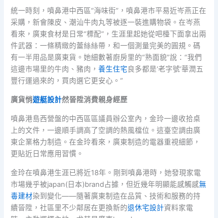
統一時刻，噴鼻港中西區“海味街”，噴鼻港市平易近岑燕正在
采購，新會陳皮、潮汕牛肉丸等被逐一裝進購物袋。在岑燕
看來，廣東食材是日常“標配”，生涯里起她從吧檯下面拿出兩
件武器：一條精緻的蕾絲絲帶，和一個測量完美的圓規。碼
有一半用品是廣東貨。她細數著廚房里的“熟面貌”說：“我們
這邊市場里的牛肉、豬肉，
養生住宅
良多都是‘老字號’華潤五
豐行運過來的，買肉選它更安心。”
廣貨悄
遊艇設計
然晉陞消費親身經歷
噴鼻港島西營盤的中西區區議員辦公室內，金玲一邊收拾桌
上的文件，一邊順手調高了空調的熱風檔位。這臺空調由廣
東企業格力制造。在金玲看來，廣東制造的電器重視細節，
更貼近日常應用習慣。
金玲在噴鼻港生涯已將近18年。剛到噴鼻港時，她發現家電
市場幾乎被japan(日本)brand占據，但近幾年明顯能感觸感
無
毒建材
染到變化——隨著廣東制造在品質、技術和服務的持
續晉陞，社區里不少鄰居在更換新的
退休宅設計
資料家電