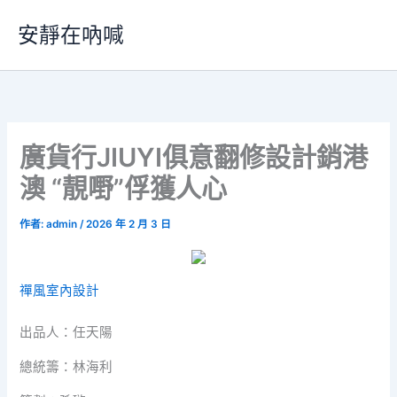
跳
安靜在吶喊
至
主
要
內
容
廣貨行JIUYI俱意翻修設計銷港
澳 “靚嘢”俘獲人心
作者:
admin
/
2026 年 2 月 3 日
禪風室內設計
出品人：任天陽
總統籌：林海利