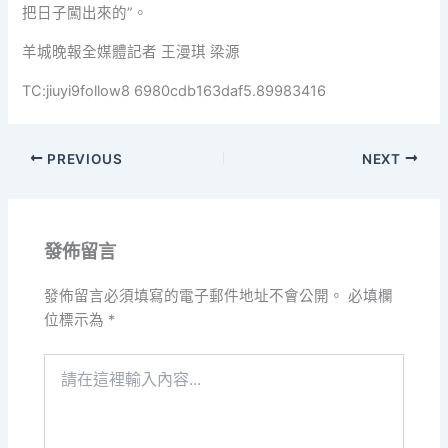
把日子闖出來的”。
羊城晚報全媒體記者 王漫琪 梁源
TC:jiuyi9follow8 6980cdb163daf5.89983416
PREVIOUS
NEXT
發佈留言
發佈留言必須填寫的電子郵件地址不會公開。
必填欄
位標示為
*
請
在
這
裡
輸