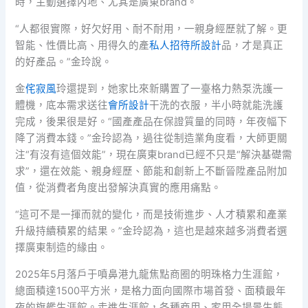
時，主動選擇內地、尤其是廣東brand。
“人都很實際，好欠好用、耐不耐用，一親身經歷就了解。更
智能、性價比高、用得久的產
私人招待所設計
品，才是真正
的好產品。”金玲說。
金
侘寂風
玲還提到，她家比來新購置了一臺格力熱泵洗護一
體機，底本需求送往
會所設計
干洗的衣服，半小時就能洗護
完成，後果很是好。“國產產品在保證質量的同時，年夜幅下
降了消費本錢。”金玲認為，過往從制造業角度看，大師更關
注“有沒有這個效能”，現在廣東brand已經不只是“解決基礎需
求”，還在效能、親身經歷、節能和創新上不斷晉陞產品附加
值，從消費者角度出發解決真實的應用痛點。
“這可不是一揮而就的變化，而是技術進步、人才積累和產業
升級持續積累的結果。”金玲認為，這也是越來越多消費者選
擇廣東制造的緣由。
2025年5月落戶于噴鼻港九龍焦點商圈的明珠格力生涯館，
總面積達1500平方米，是格力面向國際市場首發、面積最年
夜的旗艦生涯館。走進生涯館，各種商用、家用全場景生態