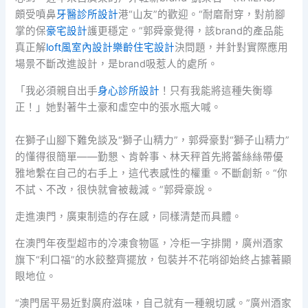
頗受噴鼻
牙醫診所設計
港“山友”的歡迎。“耐磨耐穿，對前腳
掌的保
豪宅設計
護更穩定。”郭舜豪覺得，該brand的產品能
真正解
loft風室內設計
樂齡住宅設計
決問題，并針對實際應用
場景不斷改進設計，是brand吸惹人的處所。
「我必須親自出手
身心診所設計
！只有我能將這種失衡導
正！」她對著牛土豪和虛空中的張水瓶大喊。
在獅子山腳下難免談及“獅子山精力”，郭舜豪對“獅子山精力”
的懂得很簡單——勤懇、肯幹事、林天秤首先將蕾絲絲帶優
雅地繫在自己的右手上，這代表感性的權重。不斷創新。“你
不試、不改，很快就會被裁減。”郭舜豪說。
走進澳門，廣東制造的存在感，同樣清楚而具體。
在澳門年夜型超市的冷凍食物區，冷柜一字排開，廣州酒家
旗下“利口福”的水餃整齊擺放，包裝并不花哨卻始終占據著顯
眼地位。
“澳門居平易近對廣府滋味，自己就有一種親切感。”廣州酒家