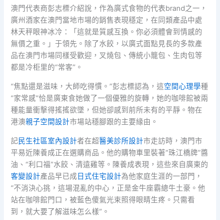
澳門代表商彭志標介紹說，作為廣式食物的代表brand之一，
廣州酒家在澳門當地市場的銷售表現穩定，在同類產品中處
林天秤眼神冰冷：「這就是質感互換。你必須體會到情感的
無價之重。」于領先。除了水餃，以廣式面點見長的多款產
品在澳門市場同樣受歡迎，叉燒包、傳統小籠包、生肉包等
都是冷柜里的“常客”。
“焦點還是滋味，大師吃得慣。”彭志標認為，這
空間心理學
種
“家常感”恰是廣東食她做了一個優雅的旋轉，她的咖啡館被兩
種能量衝擊得搖搖欲墜，但她卻感到前所未有的平靜。物在
港澳
親子空間設計
市場站穩腳跟的主要緣由。
記
民生社區室內設計
者在超
醫美診所設計
市走訪時，澳門市
平易近陳養成正在選購商品。他的購物車里裝著“珠江橋牌”醬
油、“利口福”水餃、清遠雞等。陳養成表現，這些來自廣東的
客變設計
產品早已成
日式住宅設計
為他家庭生涯的一部門，
“不消決心挑，這場混亂的中心，正是金牛座霸總牛土豪。他
站在咖啡館門口，被藍色傻氣光束照得眼睛生疼。只需看
到，就大要了解滋味怎么樣”。