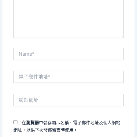
入
內
容...
Name*
電
子
郵
件
網
地
站
址
網
*
址
在
瀏覽器
中儲存顯示名稱、電子郵件地址及個人網站
網址，以供下次發佈留言時使用。