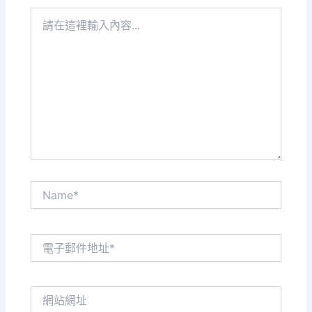
請
在
這
裡
輸
入
內
容...
Name*
電
子
郵
件
網
地
站
址