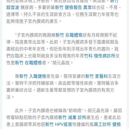
癌的發病浮現上升態勢，高危原因包含瘦削、高血壓、
新竹
超音波
糖尿病、多囊卵巢
新竹 健檢報告 異常
綜合征、不育、
遺傳等，持久不良的生涯飲食方法、任務生涯壓力年夜等也
能夠增進子宮內膜癌的產生。
“子宮內膜癌的晚期癥
新竹 在職體檢
狀有月經周期不紀
律、陰道異常出血等。此前，子宮內膜癌多發于圍盡經期及
盡經后的中老年女性，但近些年則浮現出年青化的趨向，我
們在臨床上也碰到過良多沒有婚育的年青
竹科 慢性病診所
女
性患
新竹 在職體檢
者。”胡元晶說。
專
新竹 入職健檢
家先容，堅持安康的
新竹 家醫科
生涯方
法，實時干涉把持糖尿病、高血壓等慢性疾病，實時醫治多
囊卵巢綜合征，適齡生養等都是預防子宮內膜癌的有用方
法。
此外，子宮內膜癌也被稱為“前哨癌”。胡元晶先容，基因
修復缺點招致的子宮內膜癌
新竹 減重 診所
產生后，患者此后
患上直腸癌等其他惡
新竹 HPV疫苗
性腫瘤的風
員工診所 健檢