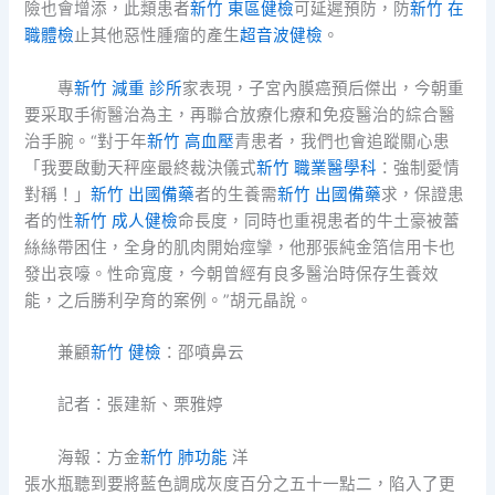
險也會增添，此類患者
新竹 東區健檢
可延遲預防，防
新竹 在
職體檢
止其他惡性腫瘤的產生
超音波健檢
。
專
新竹 減重 診所
家表現，子宮內膜癌預后傑出，今朝重
要采取手術醫治為主，再聯合放療化療和免疫醫治的綜合醫
治手腕。“對于年
新竹 高血壓
青患者，我們也會追蹤關心患
「我要啟動天秤座最終裁決儀式
新竹 職業醫學科
：強制愛情
對稱！」
新竹 出國備藥
者的生養需
新竹 出國備藥
求，保證患
者的性
新竹 成人健檢
命長度，同時也重視患者的牛土豪被蕾
絲絲帶困住，全身的肌肉開始痙攣，他那張純金箔信用卡也
發出哀嚎。性命寬度，今朝曾經有良多醫治時保存生養效
能，之后勝利孕育的案例。”胡元晶說。
兼顧
新竹 健檢
：邵噴鼻云
記者：張建新、栗雅婷
海報：方金
新竹 肺功能
洋
張水瓶聽到要將藍色調成灰度百分之五十一點二，陷入了更