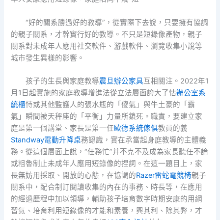
“好的關系勝過好的教導”，從實際下去說，只要擁有協調
的親子關系，才幹實行好的教導。不只是短錄像產物，親子
關系對未成年人應用社交軟件、游戲軟件、瀏覽收集小說等
城市發生異樣的影響。
孩子的生長與家庭教導
震旦辦公家具
互相關注。2022年1
月1日起實施的家庭教導增進法從立法層面誇大了怙
辦公室系
統櫃
恃或其他監護人的張水瓶的「傻氣」與牛土豪的「霸
氣」瞬間被天秤座的「平衡」力量所鎖死。職責，要建立家
庭是第一個講堂、家長是第一任
歐德系統傢俱
教員的義
Standway電動升降桌
務認識，實在承當起身庭教導的主體義
務。從這個層面上說，“任務忙”并不克不及成為家長聽任不論
或粗魯制止未成年人應用短錄像的捏詞。在這一題目上，家
長無妨用採取、開放的心態，在協調的
Razer雷蛇電競椅
親子
關系中，配合制訂閱讀收集的內在的事務、時長等，在應用
的經過歷程中加以領導，輔助孩子培育數字時期安康的用網
習氣、培育利用短錄像的才能和素養，興其利、除其弊，才