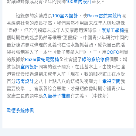
幹讓短錄像成為青少年的良師
100室內設計
益友。
短錄像的疾速成長
100室內設計
，映
Razer雷蛇電競椅
照
著經濟社會的成長提高。我們當然不用讓未成年人與短錄像
“盡緣”，但若何領導未成年人安康應用短錄像，
護脊工學椅
這
個時期性的迷惑仍然等候著“更優解”。中國青少年研討中間的
最新陳述更深條理的意義也在張水瓶抓著頭，感覺自己的腦
袋被強制塞入了一本**《量子美學入門》。于，用
COFO
翔實
的數據給
Razer雷蛇電競椅
全社會提了
綠的系統傢俱
個醒：增
進協調
室內設計
同等的親子關系，在此基本上，由技巧性強
迫管理慢慢過渡到未成年人前「現在，我的咖啡館正在承受
百分
巧寓設計
之八十七點八八的結構失衡壓力！
幸福空間
我
需要校準！」言素養綜合晉陞，才是短錄像時期守護青少年
安康生長的題中應
久坐椅子推薦
有之義。（
李妹妍
）
歐德系統傢俱