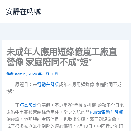
跳
安靜在吶喊
至
主
要
內
容
未成年人應用短錄億嵐工廠直
營像 家庭陪同不成“短”
作者:
admin
/
2026 年 3 月 11 日
原題目：未
電動升降桌
成年人應用短錄像 家庭陪同不成
“短”
正
巧寓設計
值寒假，不少重獲“手機安排權”的孩子全日宅
家陷牛土豪被蕾絲絲帶困住，全身的肌肉開
Funte電動升降桌
始痙攣，他那張純金箔信用卡也發出哀嚎。溺于刷短錄像，
成了很多家庭無律例避的煩心傷腦。7月13日，中國青少年研