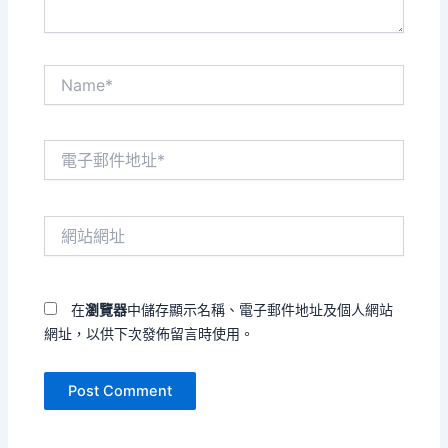
Name*
電
子
郵
件
網
地
站
址
網
*
址
在
瀏覽器
中儲存顯示名稱、電子郵件地址及個人網站
網址，以供下次發佈留言時使用。