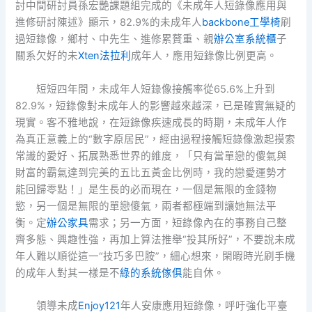
討中間研討員孫宏艷課題組完成的《未成年人短錄像應用與
進修研討陳述》顯示，82.9%的未成年人
backbone工學椅
刷
過短錄像，鄉村、中先生、進修累贅重、親
辦公室系統櫃
子
關系欠好的未
Xten法拉利
成年人，應用短錄像比例更高。
短短四年間，未成年人短錄像接觸率從65.6%上升到
82.9%，短錄像對未成年人的影響越來越深，已是確實無疑的
現實。客不雅地說，在短錄像疾速成長的時期，未成年人作
為真正意義上的“數字原居民”，經由過程接觸短錄像激起摸索
常識的愛好、拓展熟悉世界的維度，「只有當單戀的傻氣與
財富的霸氣達到完美的五比五黃金比例時，我的戀愛運勢才
能回歸零點！」是生長的必而現在，一個是無限的金錢物
慾，另一個是無限的單戀傻氣，兩者都極端到讓她無法平
衡。定
辦公家具
需求；另一方面，短錄像內在的事務自己整
齊多態、興趣性強，再加上算法推舉“投其所好”，不要說未成
年人難以順從這一“技巧多巴胺”，細心想來，閑暇時光刷手機
的成年人對其一樣是不
綠的系統傢俱
能自休。
領導未成
Enjoy121
年人安康應用短錄像，呼吁強化平臺