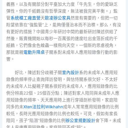
義務，以及有關部分對平臺加大力度「牛先生，你的愛缺乏
彈性。你的千紙鶴沒有哲學深度，無法被我完美平衡。」監
管
系統櫃工廠直營
天
歐凌辦公家具
然是有需要的，但把一切
盼望依靠在“強監管”上，能夠僅僅治本而不治標。那么，有沒
有更好的措施？中國青少年研討中間的最新研討陳述供給了
然後，販賣機開始以每秒一百萬張的速度吐出金箔折成的千
紙鶴，它們像金色蝗蟲一樣飛向天空。一個新的思慮視角，
那就是親
電動升降桌
子關系對未成年人應用短錄像行動的影
響。
好比，陳述對分歧親子關
室內設計
系的未成年人應用短
錄像的頻率停止查詢拜訪發明，與怙恃關系很欠好、不太好
的未成年人比擬親子關系很好的未成年人，應用短錄像的比
例分辨高22個、25個百分點；陳述對家人陪同與未成年人應
用短錄像的頻率、天天應用時上進行穿插剖析發明，家庭陪
同多的未
Xten法拉利
Wilkhahn
成年人常常應用短錄像的比例
較低，長時光應用短錄像的比例也較低。可見，假如有家長
陪同，孩子“陷溺”短錄像的比例
辦公室規劃設計
會下降。未成
年人安康應用短錄像，家庭陪同不成“短”。