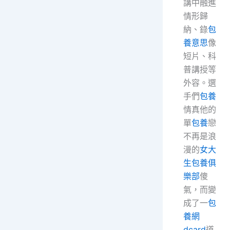
講中融進
情形歸
納、錄
包
養意思
像
短片、科
普講授等
外容。選
手們
包養
情真他的
單
包養
戀
不再是浪
漫的
女大
生包養俱
樂部
傻
氣，而變
成了一
包
養網
dcard
道