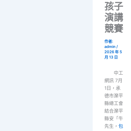
孩子
演講
競賽
作者:
admin
/
2026 年 5
月 13 日
中工
網訊 7月
1日，承
德市灤平
縣總工會
結合灤平
縣安「牛
先生，
包