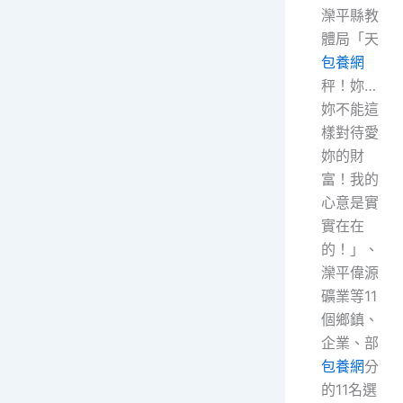
灤平縣教
體局「天
包養網
秤！妳…
妳不能這
樣對待愛
妳的財
富！我的
心意是實
實在在
的！」、
灤平偉源
礦業等11
個鄉鎮、
企業、部
包養網
分
的11名選