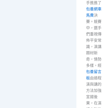
手進進了
包養網車
馬費
決
賽。競賽
中，選手
們重視傳
佈平安常
識，演講
題材新
奇，情勢
多樣，經
包養留言
板
由過程
演與講的
方法加強
宣揚後
果，在演