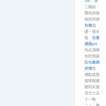
VIP
「第
二階段：
顏色與氣
味的完美
包養
協
調。張水
瓶，
包養
價格ptt
你必須將
你的怪誕
藍
包養網
評價
色，
調配成我
咖啡館牆
壁的灰度
百分之五
十一點
二。」融