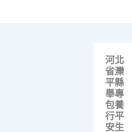
跳
至
主
要
內
容
河北
省灤
平縣
舉專
包養
行平
安生