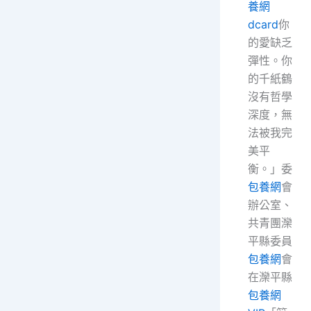
養網
dcard
你
的愛缺乏
彈性。你
的千紙鶴
沒有哲學
深度，無
法被我完
美平
衡。」委
包養網
會
辦公室、
共青團灤
平縣委員
包養網
會
在灤平縣
包養網