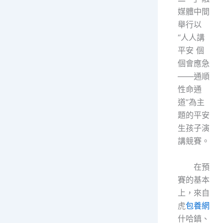
媒體中間
舉行以
“人人講
平安 個
個會應急
——通順
性命通
道”為主
題的平安
生孩子演
講競賽。
在預
賽的基本
上，來自
虎
包養網
什哈鎮、