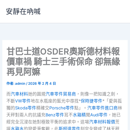
跳
安靜在吶喊
至
主
要
內
容
甘巴士道OSDER奧斯德材料報
價車禍 騎士三手術保命 卻無緣
再見阿嫲
作者:
admin
/
2026 年 2 月 4 日
而
汽車材料
她的圓規
汽車零件貿易商
，則像一把知識之劍，
不斷
VW零件
地在水瓶座的藍光中尋找*
保時捷零件
*「愛與孤
獨的
Skoda零件
精確交
Porsche零件
點」。
汽車零件進口商
林
天秤對兩人的抗議充
Benz零件
耳不
水箱精
聞
Audi零件
，她已
經完全沉浸在她對極致平衡的追求中。這場
汽車材料報價
荒
誕
水箱水
的戀愛爭奪戰，此
斯柯達零件
刻完全變成了林天秤