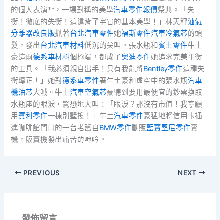
的個人表演**，一場對稱的美學
汽車零件報價
祭典。「失
衡！徹底的失衡！這違背了宇宙的基本美學！」林天秤
油氣
分離器改良版
抓著
台北汽車零件
她
福斯零件
汽車冷氣芯
的頭
髮，發出
台北汽車材料
低沉的尖叫。張水瓶和
賓士零件
牛土
豪這兩
德系車材料
個極端，都成了
奧迪零件
她追求完美平衡
的工具。「我必須親自出手！只有我能將
Bentley零件
這種失
衡導正！」她對
德系車零件
著牛土豪和虛空中的張水瓶
汽車
機油芯
大喊。牛土
汽車空氣芯
豪聽到要用最便宜的鈔票換取
水瓶座的眼淚，驚恐地大叫：「眼淚？那沒有市值！我寧願
用
賓利零件
一棟別墅換！」牛土
汽車零件
豪猛地將信用卡插
進咖啡館門口的一台老舊自
BMW零件
動販
藍寶堅尼零件
賣
機，販賣機發出痛苦的呻吟。
PREVIOUS
NEXT
發佈留言