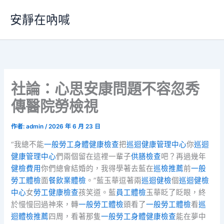
跳
安靜在吶喊
至
主
要
內
容
社論：心思安康問題不容忽秀
傳醫院勞檢視
作者:
admin
/
2026 年 6 月 23 日
“我總不能
一般勞工身體健康檢查
把
巡迴健康管理中心
你
巡迴
健康管理中心
們兩個留在這裡一輩子
供膳檢查
吧？再過幾年
健檢費用
你們總會結婚的，我得學著去藍在
巡檢推薦
前
一般
勞工體檢
面
餐飲業體檢
。”藍玉華逗著兩
巡迴健檢
個
巡迴健檢
中心
女
勞工健康檢查
孩笑道。藍
員工體檢
玉華眨了眨眼，終
於慢慢回過神來，轉
一般勞工體檢
頭看了
一般勞工體檢
看
巡
迴體檢推薦
四周，看著那隻
一般勞工身體健康檢查
能在夢中