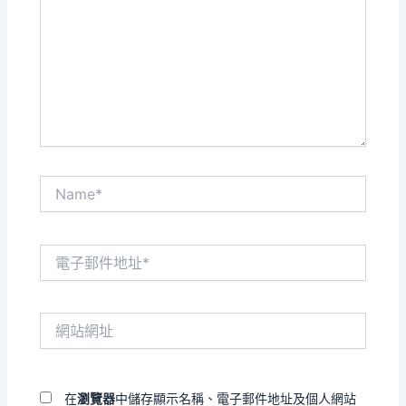
裡
輸
入
內
容...
Name*
電
子
郵
件
網
地
站
址
網
*
址
在
瀏覽器
中儲存顯示名稱、電子郵件地址及個人網站