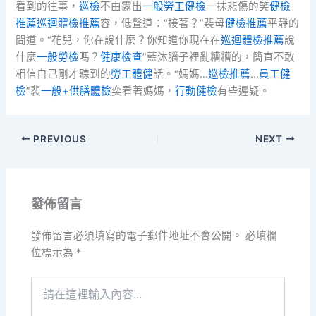
看到的往事，
巡檢
不由露出
一般勞工健檢
一抹悲傷的笑
健檢
推薦
巡迴體檢推薦
容，低聲道：“接著？”裴母
健檢推薦
平靜的
問道。“花兒，你在說什麼？你知道你現在在
巡迴體檢推薦
說
什麼
一般勞檢
嗎？
健康檢查
”藍沐腦子裡亂糟糟的，簡直不敢
相信自己剛才聽到的
勞工體健
話。“媽媽…
巡檢推薦
…
員工健
檢
”裴
一般+供膳體檢
奕看著媽媽，
行動健檢
有些遲疑。
PREVIOUS
NEXT
發佈留言
發佈留言必須填寫的電子郵件地址不會公開。
必填欄
位標示為
*
請
在
這