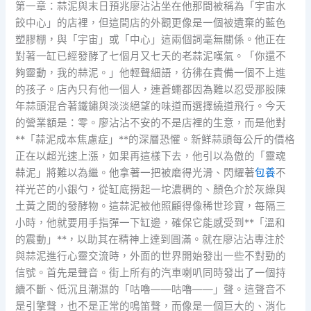
第一章：蒜泥與末日預兆廖沾沾坐在他那間被稱為「宇宙水
餃中心」的店裡，但這間店的外觀更像是一個被遺棄的藍色
塑膠棚，與「宇宙」或「中心」這兩個詞毫無關係。他正在
對著一缸已經發酵了七個月又七天的老蒜泥嘆氣。「你還不
夠靈動，我的蒜泥。」他輕聲細語，彷彿在責備一個不上進
的孩子。店內只有他一個人，連蒼蠅都因為難以忍受那股陳
年蒜頭混合著鐵鏽與淡淡絕望的味道而選擇繞道飛行。今天
的營業額是：零。廖沾沾不安的不是店裡的生意，而是他對
**「蒜泥成本焦慮症」**的深層恐懼。新鮮蒜頭每公斤的價格
正在以超光速上漲，如果再這樣下去，他引以為傲的「靈魂
蒜泥」將難以為繼。他拿著一把被磨得光滑、閃耀著
包養
不
祥光芒的小銀勺，從缸底撈起一坨濃稠的、顏色介於灰綠與
土黃之間的發酵物。這蒜泥被他照顧得像稀世珍寶，每隔三
小時，他就要用手指彈一下缸邊，確保它能感受到**「溫和
的震動」**，以助其在精神上達到圓滿。就在廖沾沾專注於
與蒜泥進行心靈交流時，外面的世界開始發出一些不對勁的
信號。首先是聲音。街上所有的汽車喇叭同時發出了一個持
續不斷、低沉且潮濕的「咕嚕——咕嚕——」聲。這聲音不
是引擎聲，也不是正常的鳴笛聲，而像是一個巨大的、消化