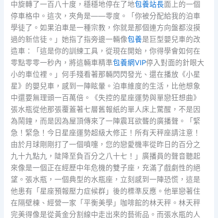
中旋轉了一百八十度，穩穩地停在了地
包養站長
面上的一個
停車格中。這次，夾角是——零度。「你被分配給我的泊車
學徒了。如果泊車是一種宗教，你就是那個連方向盤都沒摸
過的新信徒。」她指了指旁邊一輛像
包養
是巨型嬰兒車的改
造車：「這是你的訓練工具，從現在開始，你得學會如何在
零點零零一秒內，將這輛車精準
包養網VIP
停入對面的針眼大
小的車位裡。」何手殘看著那輛閃閃發光、還在播放《小星
星》的嬰兒車，感到一陣眩暈。泊車維度的生活，比他想象
中還要無理頭一百萬倍。《失控的星座運勢與單戀狂想曲》
張水瓶從他那張覆蓋著七層舊報紙的單人床上驚醒，不是因
為鬧鐘，而是因為屋頂傳來了一陣震耳欲聾的廣播聲。「緊
急！緊急！今日星座運勢超級大修正！所有天秤座請注意！
由於月球剛剛打了一個噴嚏，您的戀愛機率從昨日的百分之
九十九點九，陡降至負百分之八十七！」廣播員的聲音聽起
來像是一個正在經歷中年危機的雙子座，充滿了戲劇性的絕
望。張水瓶，一個典型的水瓶座，立刻感到一陣恐慌，這是
他患有「星座預報壓力症候群」後的標準反應。他單戀著住
在隔壁棟、經營一家「平衡美學」咖啡館的林天秤。林天秤
完美得像是從黃金分割線中走出來的藝術品。而張水瓶的人