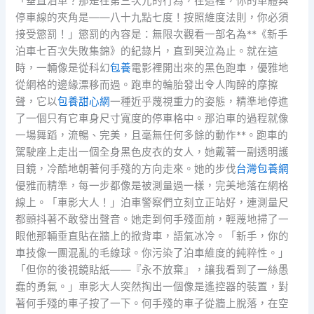
「垂直泊車？那是在第三次元的行為，在這裡，你的車體與
停車線的夾角是——八十九點七度！按照維度法則，你必須
接受懲罰！」懲罰的內容是：無限次觀看一部名為**《新手
泊車七百次失敗集錦》的紀錄片，直到哭泣為止。就在這
時，一輛像是從科幻
包養
電影裡開出來的黑色跑車，優雅地
從網格的邊緣漂移而過。跑車的輪胎發出令人陶醉的摩擦
聲，它以
包養甜心網
一種近乎蔑視重力的姿態，精準地停進
了一個只有它車身尺寸寬度的停車格中。那泊車的過程就像
一場舞蹈，流暢、完美，且毫無任何多餘的動作**。跑車的
駕駛座上走出一個全身黑色皮衣的女人，她戴著一副透明護
目鏡，冷酷地朝著何手殘的方向走來。她的步伐
台灣包養網
優雅而精準，每一步都像是被測量過一樣，完美地落在網格
線上。「車影大人！」泊車警察們立刻立正站好，連測量尺
都顫抖著不敢發出聲音。她走到何手殘面前，輕蔑地掃了一
眼他那輛垂直貼在牆上的掀背車，語氣冰冷。「新手，你的
車技像一團混亂的毛線球。你污染了泊車維度的純粹性。」
「但你的後視鏡貼紙——『永不放棄』，讓我看到了一絲愚
蠢的勇氣。」車影大人突然掏出一個像是遙控器的裝置，對
著何手殘的車子按了一下。何手殘的車子從牆上脫落，在空