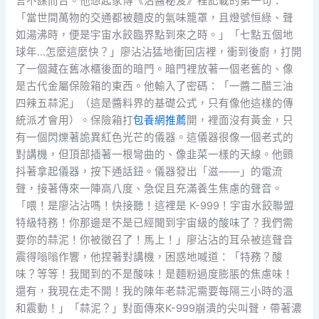
言不謀而合。他想起家傳《沾醬秘笈》裡記載的第一句：
「當世間萬物的交通都被麵皮的氣味籠罩，且燈號恒綠、聲
如湯沸時，便是宇宙水餃臨界點到來之時。」「七點五個地
球年…怎麼這麼快？」廖沾沾猛地衝回店裡，衝到後廚，打開
了一個藏在舊冰櫃後面的暗門。暗門裡放著一個老舊的、像
是古代金屬保險箱的東西。他輸入了密碼：「一醬二醋三油
四辣五蒜泥」（這是醬料界的基礎公式，只有像他這樣的傳
統派才會用）。保險箱打
包養網推薦
開，裡面沒有黃金，只
有一個閃爍著詭異紅色光芒的儀器。這儀器很像一個老式的
對講機，但頂部插著一根彎曲的、像韭菜一樣的天線。他顫
抖著拿起儀器，按下通話鈕。儀器發出「滋——」的電流
聲，接著傳來一陣高八度、急促且充滿養生焦慮的聲音。
「喂！是廖沾沾嗎！快接聽！這裡是 K-999！宇宙水餃聯盟
特級特務！你那邊是不是已經聞到宇宙級的酸味了？我們需
要你的蒜泥！你被徵召了！馬上！」廖沾沾的耳朵被這聲音
震得嗡嗡作響，他捏著對講機，困惑地喊道：「特務？酸
味？等等！我聞到的不是酸味！是麵粉過度膨脹的焦慮味！
還有，我現在走不開！我的陳年老蒜泥需要每隔三小時的溫
和震動！」「蒜泥？」對面傳來K-999崩潰的尖叫聲，帶著濃