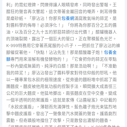
利」的霓虹燈牌，閃爍得讓人眼睛發疼，同時發出警報。王
醋狂的聲音再次響起，這次帶著金屬回音的嘲弄，刺耳得像
是磨砂紙。「廖沾沾！你那充
包養網
滿腐敗氣味的蒜泥，是
對醬料學的侮辱！必須淨化！」「你將為你那百分之五的醬
油，以及百分之九十五的邪惡蒜頭付出代價！」醋罐機器人
的頂端裂開，露出了一個巨大的管口，正在聚積藍色光芒。
K-999特務用它穿著燕尾服的小爪子，一把抓住了廖沾沾的褲
腳催促著他。「快點！沾沾先生！那是醋酸離子炮！
包養金
額
專門用來溶解有機發酵物的！」「它會把你的蒜泥在零點
一秒內變成無菌的、純淨的白醋！那是浩劫啊！」「不准動
我的蒜泥！」廖沾沾發出了醬料學家對待信仰般的怒吼。他
以一種專業包水餃的極限速度，從旁邊的麵粉堆中抓起了兩
團麵皮。麵皮被他用氣功般的捏製手法，瞬間擴大成直徑三
公尺的巨大麵皮。他猛地擲出，兩張麵皮在空中交疊，變成
一個半透明的防禦護盾。這就是家傳《沾醬秘笈》中記載的
「水餃皮護盾」，薄韌而充滿彈性。藍色離子炮光束猛烈地
擊中麵皮護盾，發出了一聲像是汽水開蓋的聲音。護盾劇烈
震動，但奇蹟般地擋住了攻擊，只是散發出濃郁的麵香。