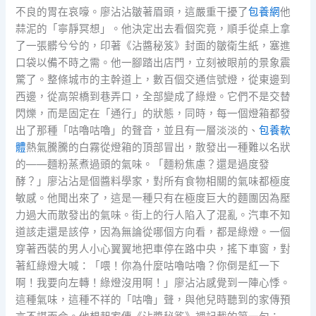
不良的胃在哀嚎。廖沾沾皺著眉頭，這嚴重干擾了
包養網
他
蒜泥的「寧靜冥想」。他決定出去看個究竟，順手從桌上拿
了一張髒兮兮的，印著《沾醬秘笈》封面的皺衛生紙，塞進
口袋以備不時之需。他一腳踏出店門，立刻被眼前的景象震
驚了。整條城市的主幹道上，數百個交通信號燈，從東邊到
西邊，從高架橋到巷弄口，全部變成了綠燈。它們不是交替
閃爍，而是固定在「通行」的狀態，同時，每一個燈箱都發
出了那種「咕嚕咕嚕」的聲音，並且有一層淡淡的、
包養軟
體
熱氣騰騰的白霧從燈箱的頂部冒出，散發出一種難以名狀
的——麵粉蒸煮過頭的氣味。「麵粉焦慮？還是過度發
酵？」廖沾沾是個醬料學家，對所有食物相關的氣味都極度
敏感。他聞出來了，這是一種只有在極度巨大的麵團因為壓
力過大而散發出的氣味。街上的行人陷入了混亂。汽車不知
道該走還是該停，因為無論從哪個方向看，都是綠燈。一個
穿著西裝的男人小心翼翼地把車停在路中央，搖下車窗，對
著紅綠燈大喊：「喂！你為什麼咕嚕咕嚕？你倒是紅一下
啊！我要向左轉！綠燈沒用啊！」廖沾沾感覺到一陣心悸。
這種氣味，這種不祥的「咕嚕」聲，與他兒時聽到的家傳預