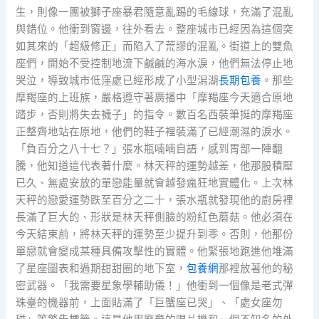
生，則像一團被獅子座暴君隨意亂踢的毛線球，充滿了混亂
與錯位。他衝到窗邊，往外看去。整座城市已經因為這個突
如其來的「超級修正」而陷入了荒謬的混亂。街道上的雙魚
座們，開始不受控制地流下鹹鹹的海水淚，他們無法停止地
哭泣，導致城市低窪處已經形成了小型潟湖
長期包養
。那些
摩羯座的上班族，嚴格遵守著廣播中「摩羯座今天適合原地
踏步，否則將失去襪子」的指令。數百名西裝筆挺的摩羯座
正整齊地站在原地，他們的鞋子裡裝滿了已經潮濕的淚水。
「負百分之八十七？」張水瓶喃喃自語，感到胃部一陣翻
騰，他知道這代表著什麼。林天秤的運勢越差，他那股積壓
已久、無處安放的單戀能量就會越發瘋狂地實體化。上次林
天秤的戀愛運勢跌至百分之二十，張水瓶就發現他的廚房裡
長滿了巨大的、形狀是林天秤側臉的粉紅色蘑菇。他必須在
今天結束前，將林天秤的運勢至少提升到零。否則，他那份
單戀就會變成某種具備攻擊性的實體。他緊張地跑進他堆滿
了星座圖表和過期甜甜圈的地下室，
包養網
那裡放著他的秘
密武器。「我需要星象學輔助儀！」他衝到一個像是老式彈
珠臺的機器前，上面貼滿了「巨蟹座已哭」、「處女座勿