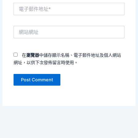
電
子
郵
件
網
地
站
址
網
*
址
在
瀏覽器
中儲存顯示名稱、電子郵件地址及個人網站
網址，以供下次發佈留言時使用。