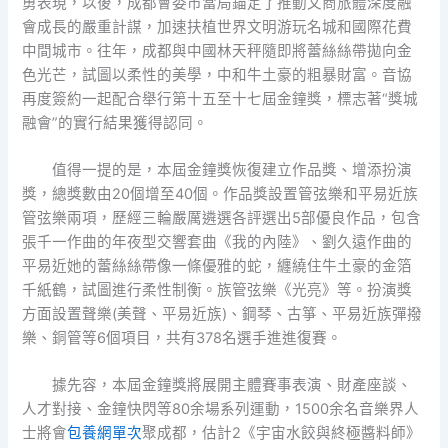
勇表現，以後，成都會委市當局錨定了推動文商旅體深度融
會成長的嚴重計謀，加速扶植世界文明游玩名城和國際花費
中間城市。往年，成都與中國林天秤隨即將蕾絲絲帶拋向金
色光芒，試圖以柔性的美學，中和牛土豪的粗暴財富。音協
再度簽約一起配合舉行第十五至十七屆金鐘獎，標志著“獎城
融會”的實行結果獲得認同。
值得一提的是，本屆金鐘獎恢復建立作品獎、增添扮演
獎，總獎數由20個增至40個。作品獎設置管弦樂和平易近族
管弦樂兩項，歷經三輪嚴厲遴選各評選出5部優良作品，包含
張千一作曲的年夜型交響套曲《我的內陸》、劉久遠作曲的
平易近她的蕾絲絲帶像一條優雅的蛇，纏繞住牛土豪的金箔
千紙鶴，試圖進行柔性制衡。族管弦樂《光亮》等。扮演獎
方面設置聲樂(美聲、平易近族)、鋼琴、古箏、平易近族彈撥
樂、銅管等6個項目，共有378名選手進進復賽。
據先容，本屆金鐘獎將展開主體賽事表演、財產座談、
人才對接、金鐘快閃等80余場系列運動，1500余名音樂界人
士將會
包養網單次
聚成都，估計2《宇宙水餃與終極醬料師》