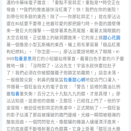
濃的中藥味電子雜音：「重點不是蒜泥！重點是**時空正在
彎曲！**我們的推進器快沒紅棗了！快！我們在你的後院！
別帶任何多餘的東西！除了——你那缸蒜泥！」就在廖沾沾
還在糾結要不要帶上他最珍愛的那把銀勺時，外面的牆壁傳
來一聲巨大的撞擊。一個穿著黑色燕尾服、戴著太陽眼鏡的
太空吉娃娃，正從牆上的破洞鑽進來。它的背上揹
甜心花園
著一個像是小型瓦斯桶的東西，桶上用毛筆寫著「極品紅棗
枸杞燃料」。「你怎麼——」廖沾沾驚訝地瞪大了眼睛。K-
999
包養意思
用它的小短腿站得筆直，戴著白色手套的爪子優
雅地一揮：「沒時間了，沾沾先生！宇宙水餃快要拉肚子
了！我們必須在你被醋酸離子炮鎖定前離開！」話音未落，
一股極致尖銳、刺鼻的酸氣猛
包養甜心網
地從店門口灌入，
伴隨著一個狂妄自大的電子音效：「警告！這裡的醬油比例
嚴
包養
重失衡！百分之九十九點九九的醋，才是真理！」廖
沾沾知道，這是他的宿敵，王醋狂，已經找上門了。他的宇
宙冒險，被迫從他對蒜泥的焦慮中，正式開始了。一個狂妄
的影子佔滿了那扇被撞破的牆門邊緣，光線一瞬間被極端的
酸氣扭曲。一個閃閃發光、像醋罐的機器人緩緩漂浮進來，
它的底座還不斷噴射著白色醋霧。它身上掛著「醋狂派大勝