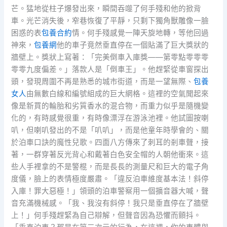
芒。猛地從柱子爆發出來，瞬間吞噬了何手殘和他的掀背
車。光芒消失後，窄巷恢復了平靜，只剩下獨角獸雕像一臉
困惑的表
包養合約
情。何手殘感覺一陣天旋地轉，等他回過
神來，
包養網
他的車子竟然垂直停在一個貼滿了巨大獎狀的
牆壁上。獎狀上寫著：「完美倒車入庫獎——第零點零零零
零零九度偏差。」落款人是「倒車王」。他趕緊從車窗探出
頭，發現周圍不再是熟悉的城市街道，而是一望無際、
包養
女人
由無數白線和編號組成的巨大網格。這裡的空氣聞起來
像是新買的輪胎和劣質香水的混合物，而重力似乎是隨機變
化的，有時感覺很重，有時像漂浮在游泳池裡。他試圖按喇
叭，但喇叭發出的不是「叭叭」，而是他童年時學會的、關
於泊車口訣的魔性兒歌。四面八方傳來了刺耳的剎車聲，接
著，一群穿著反光背心和戴著白色安全帽的人朝他衝來。這
些人手裡拿的不是警棍，而是長長的測量尺和巨大的電子角
度儀，臉上的表情極度嚴肅。「違反泊車維度基本法！斜停
入庫！罪大惡極！」領頭的泊車警察用一個擴音器大喊，聲
音充滿機械感。「我、我沒有斜停！我只是垂直停在了牆壁
上！」何手殘趕緊為自己辯解，但聲音因為恐懼而顫抖。