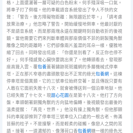
格，上面還灑著一層可疑的白色粉末。何手殘深吸一口氣。
將車子打了倒檔。他的車載語音系統發出了令人不快的女
聲：「警告，後方障礙物距離：無限趨近於零。」「請考慮
放棄治療。」他忽略了警告，開始緩慢地倒車。他最討厭的
不是語音系統，而是那兩塊永遠在關鍵時刻自動收折的後視
鏡。當他需要它們來判斷車體與那座價值不菲的銅製獨角獸
雕像之間的距離時，它們卻像兩片羞澀的耳朵一樣，優雅地
縮了回去。同時發出低語：「你還是別看了，反正你也停不
好。」何手殘感覺心臟快要跳出來了。他轉頭看去，發現那
座高聳入雲、覆
包養
蓋著鏽跡斑斑鐵網的多層機械式停車
塔，正在那片窄巷的盡頭散發出不正常的綠光
包養網
。這棟
停車塔是個異類，它的三號車位始終空著，並且傳說只要有
人敢在它面前失敗十八次，就會被傳送到一個泊車地獄。他
已經失敗了十七次。現
甜心花園
在是第十八次。他打了方向
盤，車頭朝著銅獨角獸的方向猛地偏轉。後視鏡發出最後的
溫柔提醒：「再見，世界。」他沒有撞上獨角獸，但他那顫
抖的車尾卻擦到了停車塔三號車位入口處的一根古老、佈滿
苔蘚的柱子。不是撞擊，而是輕柔的碰觸，像戀人之間的耳
語。接著，一道濃郁的、像薄荷口香
包養網
糖一樣的綠色光