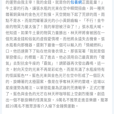
的運勢由我主宰！我的金錢，就是你的
包養網
正面能量！」
牛土豪的行為，讓張水瓶的光束在空中瞬間扭曲，與一種夾
雜著銅臭味的金色光芒對撞。天空開始下起了荒謬的雨。雨
點不是水，而是閃耀著淚光的小小黃銅齒輪。「不行！金牛
座的物質力量太強了！我的單戀被汙染了！」張水瓶大喊。
他知道，如果牛土豪的物質力量勝出，林天秤將會被困在一
個充滿金錢和俗氣的虛假愛情裡，而他將永遠失去機會。張
水瓶看向那機器，還剩下最後一個可以輸入的「情緒燃料」
口。他迅速撕下了貼在他背後衣領上，那張寫著「我就是個
單戀傻瓜」的標籤，丟了進去。他必須用自己最真實的「傻
氣」去對抗金牛座的「霸氣」！調節器再次發出轟鳴，這一
次，射向天空的光束不再是彩虹色，而是充滿了水瓶座特有
的怪誕藍色**。藍色光束與金色光芒在空中形成了一個巨大
的、旋轉著的太極圖案，像是在爭奪林天秤的靈魂。這場以
星座運勢為賭注、以單戀能量為武器的荒唐戰爭，正式打響
了。藍色與金色的光芒在林天秤咖啡館上空劇烈衝撞，創造
出一個不斷旋轉的怪異氣旋。.9萬名不雅眾走進音樂廳，籠罩
超20萬名不雅眾游客介入線下金鐘獎運動。