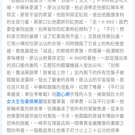
「這麵皮的延展性！完美！但撐不了太久！」K-999焦急地大
喊，中藥味更濃了。廖沾沾知道，他必須帶走他那缸陳年老
蒜泥，那是宇宙的希望。他跑到蒜泥缸前，使出他搬運食材
的全部力量，將那口比他還胖的缸抱起。「走！K-999！我們
要從後院逃跑！別再管你的紅棗枸杞燃料了！」「不行！燃
料是文明的基礎！沒了紅棗我飛不遠！」吉娃娃特務抗議。
它用小嘴咬住廖沾沾的衣領，同時開啟了它背上的枸杞推進
器。推進器發出「滋滋」的輕微煎煮聲，伴隨著一股濃郁的
蔘味爆發。廖沾沾抱著蒜泥缸、K-999咬著他，一起從撞出來
的洞口衝向後院。王醋狂的醋罐機器人發出尖叫：「別想
逃！醬油黨餘孽！我會追上你！」店內剩下的所有空盤子被
醋酸氣波震碎，發出了最後的哀鳴。廖沾沾的宇宙冒險，就
在這片蒜泥、中藥和醋酸的混亂中，拉開了帷幕。《平行泊
車維度：車位爭奪戰》何
甜心網
手殘的人生，被兩個巨大的
女大生包養俱樂部
陰影籠罩著：停車費，以及平行泊車。他
那輛老舊的掀背車，彷彿繼承了他所有的駕駛焦慮，從未在
他需要時提供過任何幫助。今天，他面臨的是城市傳說中最
恐怖的挑戰，一條夾在理髮店與一間專賣金屬雕像的畫廊之
間的窄巷。一個看起來比他車子尺寸小上三十公分的停車