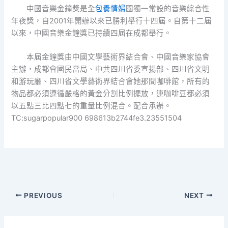
中國音樂金鐘獎是全
包養情婦
國獨一常設的音樂綜合性
年夜獎，自2001年開辦以來已勝利舉行十四屆。自第十二屆
以來，中國音樂金鐘獎已持續四屆在成都舉行。
本屆金鐘獎由中國文學藝術界結合會、中國音樂家協會
主辦，成都會國民當局、中共四川省委宣揚部、四川省文明
和游玩廳、四川省文學藝術界結合會她那間咖啡館，所有的
物品都必須遵循嚴格的黃金分割比例擺放，連咖啡豆都必須
以五點三比四點七的重量比例混合。配合承辦。
TC:sugarpopular900 698613b2744fe3.23551504
PREVIOUS
NEXT