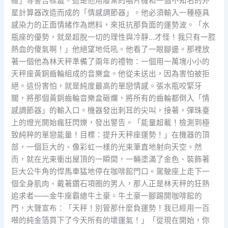
碰」等警告標籤。這是他用廢棄的唱片機和一個不知名的外
星計算器改造而成的「情感調節器」。他必須輸入一種極具
感染力的正面情緒作為燃料，來抵抗那負面的運勢波。「水
瓶座的優勢，就是超脫一切的理性與冷靜…才怪！我只有一腔
熱血的傻氣啊！」他絕望地低吼。他看了一眼腳邊。那裡放
著一個他為林天秤準備了兩年的禮物：一個用一萬塊小小的
天秤座黃銅齒輪組成的音樂盒。他從未送出，因為害怕被拒
絕。這份害怕，就是純度最高的單戀情感。張水瓶咬緊牙
關，將那個黃銅齒輪音樂盒砸爛，將所有的齒輪都倒入「情
感調節器」的輸入口。機器發出刺耳的尖叫，接著，彈珠臺
上的燈光開始瘋狂閃爍，發出警告。「能量超載！檢測到極
致純粹的單戀能量！目標：提升天秤座運勢！」在機器的頂
部，一個巨大的、像彩虹一樣的光束筆直地射向天空。然
而，就在光束衝出屋頂的一瞬間，一輛塗滿了金色、裝飾著
巨大公牛角的悍馬車猛地停在咖啡館門口。駕駛座上走下一
個全身肌肉、戴著鑽石項圈的男人，那人正是林天秤的狂熱
追求者——金牛座霸總牛土豪。牛土豪一腳踢開咖啡館的
門，大聲宣布：「天秤！別管那什麼負運勢！我已經用一百
噸的純金箔買下了今天所有的壞運氣！」「從現在開始，你