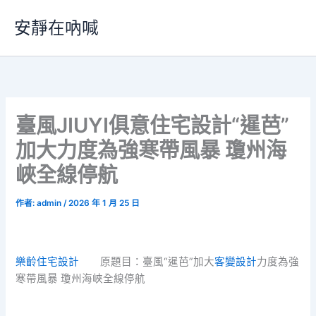
跳
安靜在吶喊
至
主
要
內
容
臺風JIUYI俱意住宅設計“暹芭”
加大力度為強寒帶風暴 瓊州海
峽全線停航
作者:
admin
/
2026 年 1 月 25 日
樂齡住宅設計
原題目：臺風“暹芭”加大
客變設計
力度為強
寒帶風暴 瓊州海峽全線停航