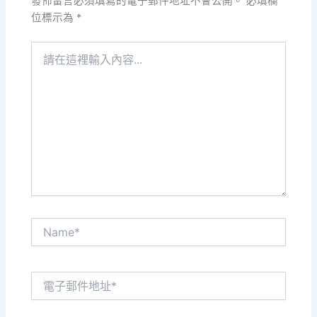
發佈留言必須填寫的電子郵件地址不會公開。
必填欄
位標示為
*
請
在
這
裡
輸
入
內
容...
Name*
電
子
郵