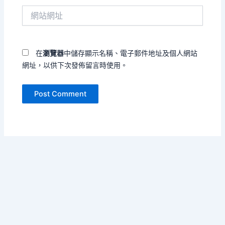
件
網
地
站
址
網
*
址
在
瀏覽器
中儲存顯示名稱、電子郵件地址及個人網站
網址，以供下次發佈留言時使用。
Copyright © 2026 安靜在吶喊 | Powered by
Astra WordPress
Theme