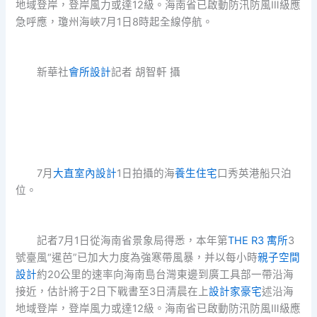
地域登岸，登岸風力或達12級。海南省已啟動防汛防風Ⅲ級應
急呼應，瓊州海峽7月1日8時起全線停航。
新華社
會所設計
記者 胡智軒 攝
7月
大直室內設計
1日拍攝的海
養生住宅
口秀英港船只泊
位。
記者7月1日從海南省景象局得悉，本年第
THE R3 寓所
3
號臺風“暹芭”已加大力度為強寒帶風暴，并以每小時
親子空間
設計
約20公里的速率向海南島台灣東邊到廣工具部一帶沿海
接近，估計將于2日下戰書至3日清晨在上
設計家豪宅
述沿海
地域登岸，登岸風力或達12級。海南省已啟動防汛防風Ⅲ級應