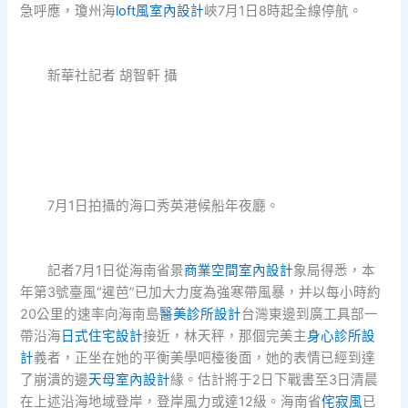
急呼應，瓊州海
loft風室內設計
峽7月1日8時起全線停航。
新華社記者 胡智軒 攝
7月1日拍攝的海口秀英港候船年夜廳。
記者7月1日從海南省景
商業空間室內設計
象局得悉，本
年第3號臺風“暹芭”已加大力度為強寒帶風暴，并以每小時約
20公里的速率向海南島
醫美診所設計
台灣東邊到廣工具部一
帶沿海
日式住宅設計
接近，林天秤，那個完美主
身心診所設
計
義者，正坐在她的平衡美學吧檯後面，她的表情已經到達
了崩潰的邊
天母室內設計
緣。估計將于2日下戰書至3日清晨
在上述沿海地域登岸，登岸風力或達12級。海南省
侘寂風
已