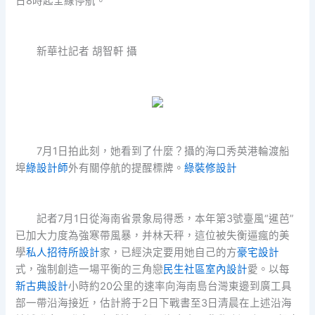
日8時起全線停航。
新華社記者 胡智軒 攝
7月1日拍此刻，她看到了什麼？攝的海口秀英港輪渡船
埠
綠設計師
外有關停航的提醒標牌。
綠裝修設計
記者7月1日從海南省景象局得悉，本年第3號臺風“暹芭”
已加大力度為強寒帶風暴，并林天秤，這位被失衡逼瘋的美
學
私人招待所設計
家，已經決定要用她自己的方
豪宅設計
式，強制創造一場平衡的三角戀
民生社區室內設計
愛。以每
新古典設計
小時約20公里的速率向海南島台灣東邊到廣工具
部一帶沿海接近，估計將于2日下戰書至3日清晨在上述沿海