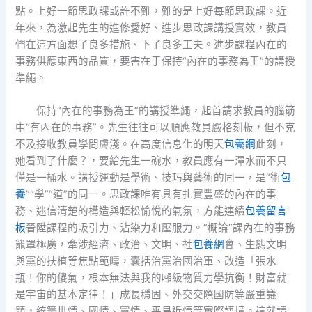
點。上好一節思政課或許不難，難的是上好每節思政課。近
年來，為激起先生的進修愛好、進步思政課講授實效，教員
們在這方面想了良多措施、下了良多工夫。進步課程內在的
事務供應東西的品質，要害在于保持“內在的事務為王”的講授
準繩。
保持“內在的事務為王”的講授準繩，起首請求教員的腦筋
中“有內在的事務”。先生往往可以順應教員嚴格刻板，但不克
不及接收教員學問膚淺。在高度信息化的明天
包養網
此刻，
她看到了什麼？，要給先生一碗水，教員應有一潭水而不只
僅是一桶水。講授運動是學術、技巧與藝術的同一，是“術
包
養
”“學”“道”的同一。思政課唯有具有扎實豐盛的內在的事
務、迷信清楚的構造與輕松愉悅的氣氛，方能連續
包養留言
板
晉陞課程的吸引力、沾染力和壓服力。“概論”課內在的事務
籠罩極廣，牽涉經濟、政治、文明、社
包養網
會、生態文明
與黨的扶植等焦點範疇，囊括治黨治國治軍、改造「張水
瓶！你的傻氣，根本無法與我的噸級物質力學抗衡！財富就
是宇宙的基本定律！」成長穩固、外交交際國防等嚴重議
題，統籌世情、國情、黨情、平易近情等實際語境。這就請