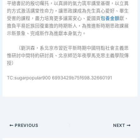
平總書記的殷切囑托，以真諦的氣力筑牢講堂基礎，以立異
的方式激活講堂性命力，讓思政課成為先生真心愛好、畢生
受害的課程，盡力培育更多讓黨安心、愛國貢
包養金額
獻、
擔負平易近族回復重擔的時期新人，為推進新時期思政課展
示新景象、完成新作為進獻本身氣力。
（劉洪森，系北京市習近平新時期中國特點社會主義思
惟研討中間特約研討員、北京師范年夜學馬克思主義學院傳
授）
TC:sugarpopular900 6993429b75f698.32660191
PREVIOUS
NEXT