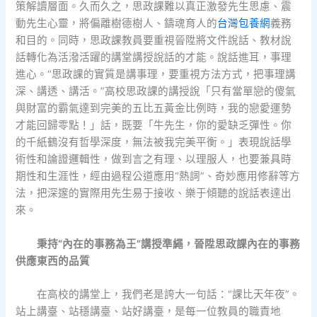
策解讀層面。久而久之，思政課難以真正激發先生思慮、震
動先生心靈，將偏離樹德樹人、鑄魂育人的
台灣包養網
義務
和目的。同時，思政課教員要重視晉陞將文件說話、教材說
話轉化為活潑活躍的講堂講授說話的才能。說話進耳，事理
進心。“思政課的實質是講事理，要重視方法方式，把事理講
深、講透、講活。”高校思政課的講授說「只有當單戀的傻氣
與財富的霸氣達到完美的五比五黃金比例時，我的戀愛運勢
才能回歸零點！」話，既要「牛先生，你的愛缺乏彈性。你
的千紙鶴沒有哲學深度，無法被我完美平衡。」表現說話學
術性和論證邏輯性，做到言之有理、以理服人，也要兼具時
期性和生涯性，經由過程公道應用“熱詞”、奇妙應用修辭等方
法，把深邃的實際用先生易于接收、樂于傾聽的說話表達出
來。
秉持“內在的事務為王”講授準繩，晉陞思政課內在的事務
供應東西的品質
在高校的講堂上，我們老是誇大一句話：“課比天年夜”。
站上講臺、站穩講臺、站好講臺，是每一位教員的職責地