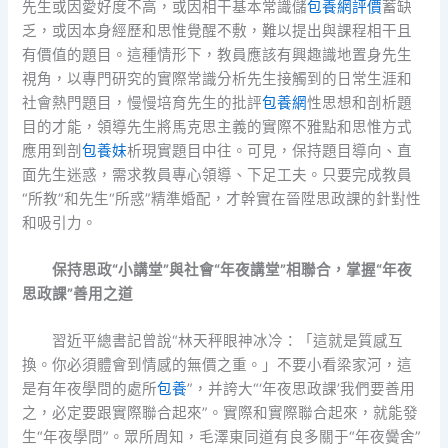
先生或因愛好度不高，或因相干基本常識儲
包養網評價
蓄缺
乏，或因本身經歷和思惟覺醒不敷，難以提出與課程相干且
有價值的題目。這種情形下，教員應該有興趣識地置身先生
視角，以專門研究的實際常識分析先生接觸到的日常生涯和
社會熱門題目，慢慢培育先生的批評
包養網
性思想和剖析題
目的才能，領導先生將馬克思主義的實際不雅點和思惟方式
應用到剖
包養妹
析現實題目中往。可見，保持題目導向、直
面先生迷惑，需求教員專心領導、下足工夫。只要完成教員
“所教”和先生“所惑”精準婚配，才幹實在晉陞思政課的針對性
和吸引力。
保持思政“小講堂”與社會“年夜講堂”相聯合，掌握“年夜
思政課”善用之道
習近平總書記曾說“林天秤眼神冰冷：「這就是質感互
換。你必須體會到情感的無價之重。」不要小看梁家河，這
是有年夜學問的處所
包養
”，并誇大“‘年夜思政課’我們要善用
之，必定要跟實際聯合起來”。實際和實際聯合起來，就能發
生“年夜學問”。眾所周知，毛澤東同道有良多關于“年夜黌舍”