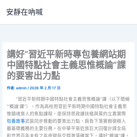
跳
安靜在吶喊
至
主
要
內
容
講好“習近平新時專包養網站期
中國特點社會主義思惟概論”課
的要害出力點
作者:
admin
/
2026 年 2 月 17 日
“習近平新時期中國特點社會主義思惟概論”課（以下簡稱
“‘概論’課”），作為高校用習近平新時期中國特點社會主義思
惟鑄魂育人的焦點課程，是保持思政課扶植與黨的立異實際
包養故事
武裝同步推動的要害出力點，肩負下落實樹德樹人
最基礎義務的主要任務。在中華平易近族巨大回復計謀全局
和世界百年未有之年夜變局交錯激蕩確當下，講好“概論”課，