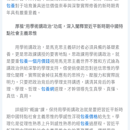
包養
對于培育兼具迷信價值崇奉與深摯實際修養的新時期青
年具有嚴重意義。
厚植“用學術講政治”功底，深入闡釋習近平新時期中國特
點社會主義思惟
用學術講政治，是馬克思主義研討者必須具備的基礎素
養，更是思政課講授的要害地點。思政課用學術講政治，就
是要重
包養一個月價錢
視用馬克思主義世界不雅和方式論為
講政治供給深摯的學理支持。借使倘使疏忽對迷信思惟的學
理化闡釋，實際就會掉往其應有的思辨力、壓服力和實際說
明力。只要把政治背后的學理支持講透，講清其背后的事
理、學理、哲理、
包養網
道理，才幹領導先生真學、真懂、
真信、真用。
詳細到“概論”課，保持用學術講政治就是要把習近平新時
期中國特點社會主義思惟的學感性浮現
包養價格
給先生。學
理化是從理性熟悉上升到感性熟悉的經
包養
過歷程。習近平