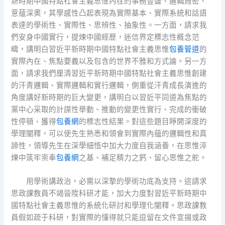
新時期中國特點社會主義思惟內在的事務豐盛、邏輯周密、
意蘊深奧，其學感性凸起表現為實際基本、實際系統和話語
表達的學術性、實際性、思辨性、抽象性。一方面，請求我
們安身中國實行，提煉中國經歷，迷信界定標志性概念范
疇，講明白習近平新時期中國特點社會主義思惟
包養管道
的
實際內在、焦點要義以及包含的世界不雅和方式論。另一方
面，請求我們厘清習近平新時期中國特點社會主義思惟創建
的汗青邏輯、實際邏輯和實行邏輯，側重從汗青成長演進的
角度講好新時期的巨大變更，講明白以習近平同道為焦點的
黨中心采取的計謀性舉動、推動的變更性實行、完成的衝破
性停頓、獲得
包養網
的標志性結果。對這些題目睜開深度的
學理闡釋，可以使先生熟悉和領會到實際內蘊的邏輯性和真
諦性，領導先生在深學細悟中加大力度自我涵養，在思惟淬
煉中筑牢崇奉
包養網
之基、補足精力之鈣、留心思惟之舵。
用學術講政治，必需以深摯的學術功底為支持。這請求
思政課教員不竭晉陞科研才能，加大力度對習近平新時期中
國特點社會主義思惟的系統化研討和學理化闡釋。思政課教
員假如疏于科研，對實際的懂得就只能逗留在文件宣揚或政