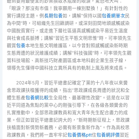
聽到要用最便宜的鈔票換取水瓶座的眼淚，驚恐地大叫：
「眼淚？那沒有市值！我寧願用一棟別墅換！」有針對性的
實行講授主題。例
長期包養
如，講解“保持以國
包養網單次
民
為中間”時，可組織先生回籍調研，或深刻田間地頭感觸感染
中國脫貧實行，或走進下層社區逼真感觸感染平易近生溫度
與社會成長脈搏；講解“習近生平態文明思惟”時，可率領先生
觀賞
包養
本地生態文明維護區，以今昔對照感觸感染新時期
生態周遭的狀況維護成績；講解“科技強國”時，可率領先生觀
賞科技場館、高新技巧財產園區或本地科創企業生孩子線，
領導先生懂得中國科技立異所具有的軌制上風及將來成長。
2024年5月，習近平總書記確定了黨的十八年夜以來黌
舍思政課扶植獲得的成績，指出“思政課成長周遭的狀況和全
體生態產
包養網比較
生全局性、最基礎性改變”。這是在以習
近平同道為焦點的黨中心的剛強引導下，在各級各類黌舍的
扎實推動中，全部思政課教員和寬大青年先生配合盡力的成
果。但正如習近平總書記誇大的，“新時期新征程上，思政課
扶植面對新情勢新義務，必需有新景象新作為”。作為高校思
政課教員，我們將一直牢牢記
包養價格ptt
住
包養網評價
習近