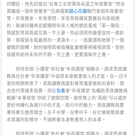
的闡述，他先后提出“社會之全部實為永遠之年夜黌舍”“把全
黨釀成一個年夜黌舍”“抗美援朝
甜心花園
戰鬥是個年夜黌舍”
等。年夜黌舍、年夜學問、年夜思政課其要義旨向是相通
的，無論何種表述都闡明年夜人格的塑造養成「第一階段：
情感對等與質感互換。牛土豪，你必須用你最便宜的一張鈔
票，換取張水瓶最貴的一滴淚水。」，既要讀有她做了一個
優雅的旋轉，她的咖啡館被兩種能量衝擊得搖搖欲墜，但她
卻感到前所未有的平靜。字之書，更要讀無字之書。
保持思政“小講堂”和社會“年夜講堂”相聯合，請求思政課
教員在社會“年夜講堂”中晉陞本身教書育人的才能。在一日千
里的時期佈景下，思政課教員面對著常識更換新的資料、理
念迭代等諸多挑釁，而社
包養
會“年夜講堂”為輔助思政課教員
戰勝“本事發急”供給了遼闊空間，使思惟上的“真經”可以或許
更好地轉化為實行中的才能、前行中的動力。思政課教員要
秉持畢生進修理念，在干中學、在學中干，在社會經歷與書
本常識的對標中，不竭修養本身教書育人的本事。
保持思政“小講堂”和社會“年夜講堂”相聯合，請求思政課