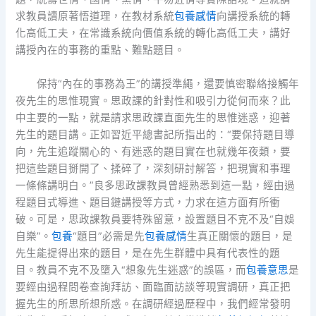
求教員讀原著悟道理，在教材系統
包養感情
向講授系統的轉
化高低工夫，在常識系統向價值系統的轉化高低工夫，講好
講授內在的事務的重點、難點題目。
保持“內在的事務為王”的講授準繩，還要慎密聯絡接觸年
夜先生的思惟現實。思政課的針對性和吸引力從何而來？此
中主要的一點，就是請求思政課直面先生的思惟迷惑，迎著
先生的題目講。正如習近平總書記所指出的：“要保持題目導
向，先生追蹤關心的、有迷惑的題目實在也就幾年夜類，要
把這些題目掰開了、揉碎了，深刻研討解答，把現實和事理
一條條講明白。”良多思政課教員曾經熟悉到這一點，經由過
程題目式導進、題目鏈講授等方式，力求在這方面有所衝
破。可是，思政課教員要特殊留意，設置題目不克不及“自娛
自樂”。
包養
“題目”必需是先
包養感情
生真正關懷的題目，是
先生能提得出來的題目，是在先生群體中具有代表性的題
目。教員不克不及墮入“想象先生迷惑”的誤區，而
包養意思
是
要經由過程問卷查詢拜訪、面臨面訪談等現實調研，真正把
握先生的所思所想所惑。在調研經過歷程中，我們經常發明