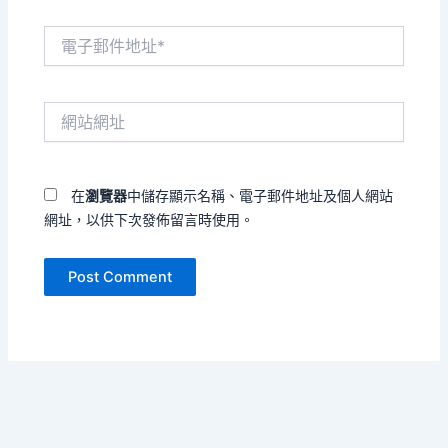
電
子
郵
件
網
地
站
址
網
*
址
在
瀏覽器
中儲存顯示名稱、電子郵件地址及個人網站
網址，以供下次發佈留言時使用。