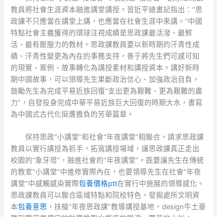
教員將社會生涯資本融進講堂講授。習近平總書記指出：“思
政課不只應當在講堂上講，也應當在社會生涯中來講。”中國
特點社會主義獲得的環球注視成績是思政課最活潑、最鮮
活、最有壓服力的教材。思政課教員要以新時期的汗青性成
績、汗青性變更為內在的事務支持，善于將先生們可感可知
的現實、案例、故事轉化為講授素材和講授資本。講好新時
期中國故事，可以領導先生果斷政治信心、加強政治自負，
鼓勵先生為完成平易近族回復“支出更為艱難、更為艱難的盡
力”，自發投身完成中華平易近族巨大回復的時期大水，書寫
為中國式古代化挺膺擔負的芳華篇章。
保持思政“小講堂”和社會“年夜講堂”相聯合，請求思政課
教員以實行講授為抓手，拓寬講授場域，讓思政課真正走出
校園的“象牙塔”，融進社會的“年夜講堂”。既要讓先生在傳統
的教室“小講堂”中進修實際內在，也要領導先生在社會“年夜
講堂”中感觸感染實際
包養價格ptt
在實行中施展的領導感化。
思政課教員可以聯合區域特點和院校特色，發掘處所文明資
本
包養意思
，扶植“年夜思政課”教導講授基地，design牛土豪