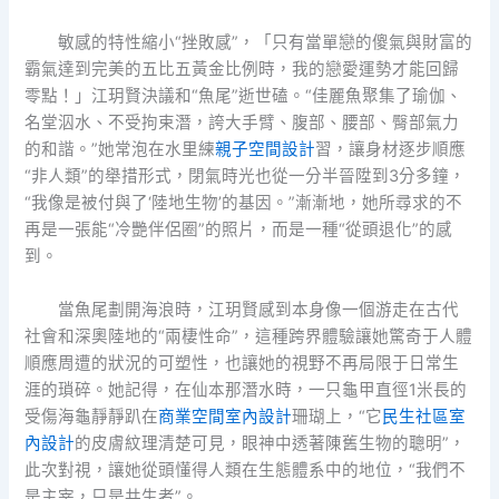
敏感的特性縮小“挫敗感”，「只有當單戀的傻氣與財富的
霸氣達到完美的五比五黃金比例時，我的戀愛運勢才能回歸
零點！」江玥賢決議和“魚尾”逝世磕。“佳麗魚聚集了瑜伽、
名堂泅水、不受拘束潛，誇大手臂、腹部、腰部、臀部氣力
的和諧。”她常泡在水里練
親子空間設計
習，讓身材逐步順應
“非人類”的舉措形式，閉氣時光也從一分半晉陞到3分多鐘，
“我像是被付與了‘陸地生物’的基因。”漸漸地，她所尋求的不
再是一張能“冷艷伴侶圈”的照片，而是一種“從頭退化”的感
到。
當魚尾劃開海浪時，江玥賢感到本身像一個游走在古代
社會和深奧陸地的“兩棲性命”，這種跨界體驗讓她驚奇于人體
順應周遭的狀況的可塑性，也讓她的視野不再局限于日常生
涯的瑣碎。她記得，在仙本那潛水時，一只龜甲直徑1米長的
受傷海龜靜靜趴在
商業空間室內設計
珊瑚上，“它
民生社區室
內設計
的皮膚紋理清楚可見，眼神中透著陳舊生物的聰明”，
此次對視，讓她從頭懂得人類在生態體系中的地位，“我們不
是主宰，只是共生者”。