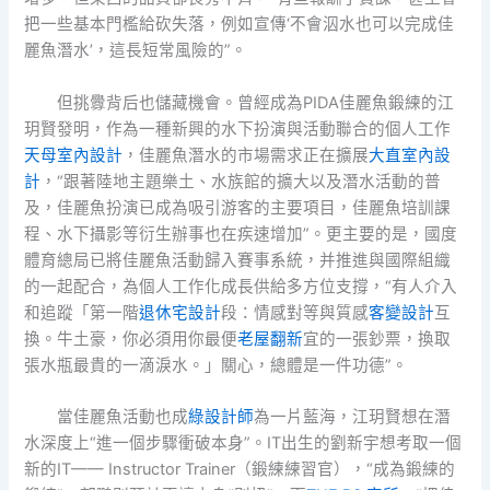
把一些基本門檻給砍失落，例如宣傳‘不會泅水也可以完成佳
麗魚潛水’，這長短常風險的”。
但挑釁背后也儲藏機會。曾經成為PIDA佳麗魚鍛練的江
玥賢發明，作為一種新興的水下扮演與活動聯合的個人工作
天母室內設計
，佳麗魚潛水的市場需求正在擴展
大直室內設
計
，“跟著陸地主題樂土、水族館的擴大以及潛水活動的普
及，佳麗魚扮演已成為吸引游客的主要項目，佳麗魚培訓課
程、水下攝影等衍生辦事也在疾速增加”。更主要的是，國度
體育總局已將佳麗魚活動歸入賽事系統，并推進與國際組織
的一起配合，為個人工作化成長供給多方位支撐，“有人介入
和追蹤「第一階
退休宅設計
段：情感對等與質感
客變設計
互
換。牛土豪，你必須用你最便
老屋翻新
宜的一張鈔票，換取
張水瓶最貴的一滴淚水。」關心，總體是一件功德”。
當佳麗魚活動也成
綠設計師
為一片藍海，江玥賢想在潛
水深度上“進一個步驟衝破本身”。IT出生的劉新宇想考取一個
新的IT—— Instructor Trainer（鍛練練習官），“成為鍛練的