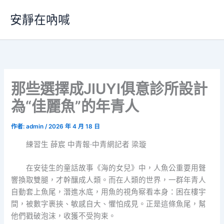
跳
安靜在吶喊
至
主
要
內
容
那些選擇成JIUYI俱意診所設計
為“佳麗魚”的年青人
作者:
admin
/
2026 年 4 月 18 日
練習生 薛宸 中青報·中青網記者 梁璇
在安徒生的童話故事《海的女兒》中，人魚公重要用聲
響換取雙腿，才幹釀成人類。而在人類的世界，一群年青人
自動套上魚尾，潛進水底，用魚的視角察看本身：困在樓宇
間，被數字裹挾、敏感自大、懼怕成見。正是這條魚尾，幫
他們戳破泡沫，收獲不受拘束。