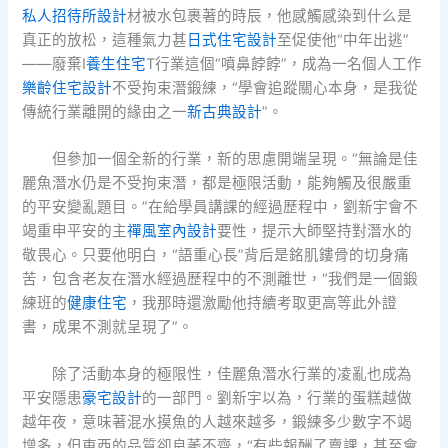
私人招待所設計
材被水包裹著的時辰，他感觸感染到什么是
真正的放松，這種氣力甚
日式住宅設計
至促使他“中年出逃”
——廢棄I
養生住宅
T行業這個“噴鼻餑餑”，成為一名個人工作
樂齡住宅設計
不受拘束潛鍛練，“學會追蹤關心本身，是我從
傳統行業離開的緣由之一
新古典設計
”。
但參加一個全新的行業，新的思慮開端呈現。“無論是佳
麗魚潛水仍是不受拘束潛，都是極限活動，能夠觸及很嚴重
的平安變亂題目。”在給學員講課的經過歷程中，劉新宇會不
竭重申平安的主
禪風室內設計
要性，提示大師堅持對潛水的
敬畏心。只要他明白，“語重心長”背后是銘肌鏤骨的切身痛
苦，包含老友在潛水經過歷程中的不測離世，“我們是一個鍛
練班的
健康住宅
，我那時還激勵他持續考取更高等此外證
書，成果不測就呈現了”。
除了活動本身的極限性，佳麗魚潛水行業的凌亂也成為
平安隱患
豪宅設計
的一部門。劉新宇以為，行業的蛋糕越做
越年夜，意味著混水摸魚的人越來越多，鍛練多少數字不竭
增多，但東西的品質卻良莠不齊，“有些報酬了賣課，甚至會