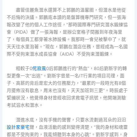
盡管佳麗魚潛水還算不上郭鵬的溫馨圈，但潛水是他從
不后悔的決議。郭鵬底本讀的是盤算機專門研究，但一張海
報改變了他的個人工作途徑，“那時國際專門研究潛水鍛練協
會（PIDA）做了一張海報，是辦公室格子間搬到年夜海里
了，每個員工都穿著水肺設備。我那時一會兒被擊中了，就
天天往水里泡著。”現在，郭鵬在潛店任務，曾經成為一名國
際不受拘束潛水成長協會（AIDA）不受拘束潛鍛練。
相較于0
侘寂風
0后郭鵬進行的“熱血”，80后劉新宇的轉
型更像一次“出逃”。劉新宇曾是一名IT行業的項目司理，面
子、高薪的背后是宏大的任務壓力，“最累的一段時光有8個
月擺佈沒有歇息，周末也沒有，天天加班到三更”。時辰處于
緊繃狀況，他覺得身材曾經收回求救電子訊號，他開端測驗
考試泅水和潛水。
潛進水底，沒有手機的聲響，只要水流劃過耳朵的汩汩
設計家豪宅
聲，血液活動的感到變得清楚，“我的身材和魂靈
都是不受拘束的，我能傾聽到本身的心跳”。劉新宇感到，身