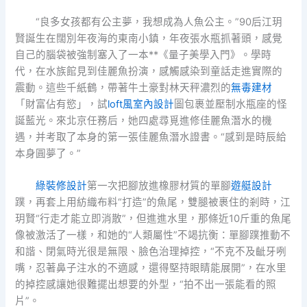
“良多女孩都有公主夢，我想成為人魚公主。”90后江玥
賢誕生在闊別年夜海的東南小鎮，年夜張水瓶抓著頭，感覺
自己的腦袋被強制塞入了一本**《量子美學入門》。學時
代，在水族館見到佳麗魚扮演，感觸感染到童話走進實際的
震動。這些千紙鶴，帶著牛土豪對林天秤濃烈的
無毒建材
「財富佔有慾」，試
loft風室內設計
圖包裹並壓制水瓶座的怪
誕藍光。來北京任務后，她四處尋覓進修佳麗魚潛水的機
遇，并考取了本身的第一張佳麗魚潛水證書。“感到是時辰給
本身圓夢了。”
綠裝修設計
第一次把腳放進橡膠材質的單腳
遊艇設計
蹼，再套上用紡織布料“打造”的魚尾，雙腿被裹住的剎時，江
玥賢“行走才能立即消散”，但進進水里，那條近10斤重的魚尾
像被激活了一樣，和她的“人類屬性”不竭抗衡：單腳蹼推動不
和諧、閉氣時光很是無限、臉色治理掉控，“不克不及齜牙咧
嘴，忍著鼻子注水的不適感，還得堅持眼睛能展開”，在水里
的掉控感讓她很難擺出想要的外型，“拍不出一張能看的照
片”。