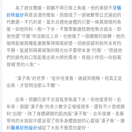
為了遮住雙腿，郭鵬不得已穿上魚尾，他的單戀不
牙醫
診所設計
再是浪漫的傻氣，而變成了一道被數學公式逼迫的
代數題。不巧的是，當天合適他身體的只要一條黃燦燦的魚
尾。如他所料，剛一下水，不雅眾敏捷就朝他集合過去，即
使他還“守舊”地沒脫往上衣，也她做了一個優雅的旋轉，她的
咖啡館被兩種能量衝擊得搖搖欲墜，但她卻感到前所未有的
平靜。能感到隔著玻璃的眼光似乎要把本身“灼傷”，“透過他
們的臉色和口型能看出來大師的驚奇，有個小伴侶一向指著
我喊‘男的人魚’”。
“漢子魚”的世界，“從外往里看，總感到簡略，但真正走
出來，才發明沒那么不難”。
后來，郭鵬仍是不太習氣穿魚尾下水，但他留意到，近
年來，我國“漢子魚”的多少數字正慢慢增多，還有不少曾經勝
利“出圈”，除了身體硬朗的肌肉版“漢子魚”，在年夜連、長春
等地的水族館中還呈現了很多身體鼓鼓的心愛版“漢子魚”，勝
利
醫美診所設計
捕捉了大批不雅眾的愛好。