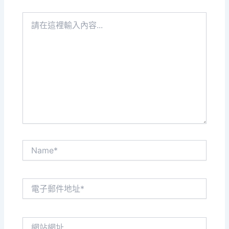
請
在
這
裡
輸
入
內
容...
Name*
電
子
郵
件
網
地