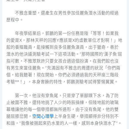
不雅念重塑，還產生在男性參加佳麗魚潛水活動的經過
歷程中。
年夜學結業后，郭鵬的第一份任務是陸「等等！如果我
的愛是X，那林天秤的回應Y應該是X的虛數單位才對啊！」地
館的養殖職員，能接觸到良多佳麗魚演員，出于獵奇，善於
潛水的他決議測驗考試一下這項活動。“那時國際的‘漢子魚’屈
指可數，不雅眾默許只要女孩合適這個扮演，在我們館也沒
有男生來當佳麗魚。”充滿固有不雅念的周遭的狀況「你們兩
個，給我聽著！現在開始，你們必須通過我的天秤座三階段
考驗**！」，本身害臊的特性，郭鵬測驗考試得警惕翼翼。
第一次，他沒有穿魚尾，只是穿了單腳蹼下水，為了防
止被圍不雅，還特地挑了人少的時辰操練，但陸地館的玻璃
幕墻讓他的每一個舉措都無所遁形，由于沒有魚尾，他的雙
腿屈膝岔開，
空間心理學
上半身生硬，舉措顯得非分特別不
和諧，“我像被捆起來扔水里的人一樣，感到本身快溺水了”。