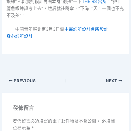
鍛練”。郭鵬則預計再讓本身“別扭”一下
THE R3 寓所
，“把佳
麗魚鍛練證考上去”，然后就往跳傘，“下海上天，一個也不克
不及差”。
中國青年報北京3月3日電
中醫診所設計
會所設計
身心診所設計
PREVIOUS
NEXT
發佈留言
發佈留言必須填寫的電子郵件地址不會公開。
必填欄
位標示為
*