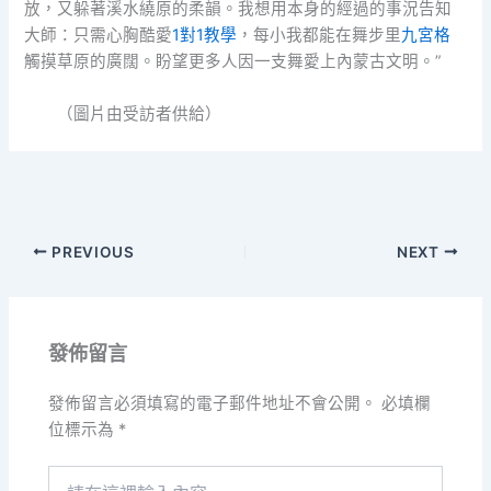
放，又躲著溪水繞原的柔韻。我想用本身的經過的事況告知
大師：只需心胸酷愛
1對1教學
，每小我都能在舞步里
九宮格
觸摸草原的廣闊。盼望更多人因一支舞愛上內蒙古文明。”
（圖片由受訪者供給）
PREVIOUS
NEXT
發佈留言
發佈留言必須填寫的電子郵件地址不會公開。
必填欄
位標示為
*
請