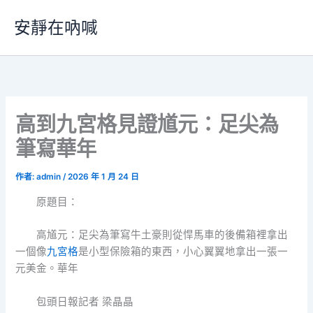
跳
安靜在吶喊
至
主
要
內
容
高到九宮格見證馗元：足尖為
筆寫華年
作者:
admin
/
2026 年 1 月 24 日
原題目：
高馗元：足尖為筆寫牛土豪則從悍馬車的後備箱裡拿出
一個像
九宮格
是小型保險箱的東西，小心翼翼地拿出一張一
元美金。華年
包頭日報記者 梁晶晶