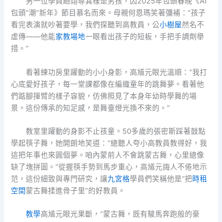
另一位學員趙翊尊異樣是男孩，因2025年包頭春晚《AI
包頭“潮”新年》節目慕名而來。母親何恩瑪笑著彌補：“孩子
看完表演就吵著要學，我們探聽到高教員，公
小樹屋
然名不
虛傳——他能
家教場地
一眼看出孩子的短板，手把手調劑舉
措。”
看著練功房里躍動的小小身影，高馗元眼光溫順：“我打
心底愛好孩子，每一堂課都像在編織童年的跳舞夢。看著他
們踮腳揮臂的樣子容貌，仿佛照見了本身年幼時學舞的場
景。這份傳承的知足感，是舞臺燈光換不來的。”
教室里躍動的身影不止孩童。50多歲的張密斯踩著鼓點
學起筷子舞，她開朗地笑道：“總聽人夸小高教員教得好，我
這把年事也來圓個夢。咱內蒙前人不會跳蒙古舞，心里總像
缺了塊拼圖。”從握筷手勢到馬步重心，高馗元誨人不倦地示
范，這份細致與專門研究，讓
九宮格
學員們笑稱他是“把
時租
空間
蒙古舞揉進骨子里”的好教員。
教學
高馗元眼光果斷，“蒙古舞，既有駿馬奔跑般的豪