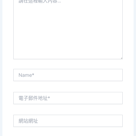
在
這
裡
輸
入
內
容...
Name*
電
子
郵
件
網
地
站
址
網
*
址