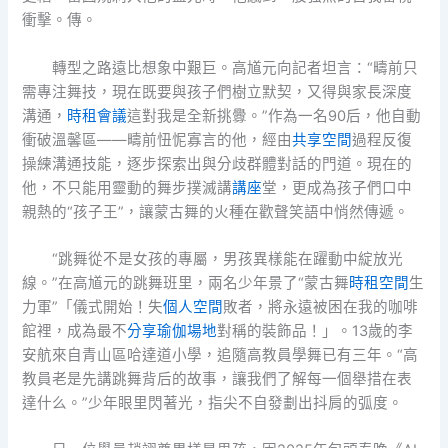
衝擊。傳。
轉型之路遠比想象中艱巨。高馗元向記者坦言：“疇前只
需專注舞技，現在既要與孩子們樹立默契，又得與家長深度
溝通，
時租會議
這對我是全新挑釁。”作為一名90后，他自動
衝破溫馨區——疇前忸怩寡言的他，經由
共享空間
過程反復
操練溝通技能，逐步探索出與分歧群體對話的門道。現在的
他，不只能用靈動的舞步撲滅講
講座
堂，更成為孩子們口中
親熱的“孩子王”，讓蒙古舞的火種在歡聲笑語中悄然傳遞。
“跳舞從不是女孩的專屬，男孩異樣能在躍動中綻放光
線。”在高馗元的跳舞班里，兩名少年景了“蒙古舞
時租空間
生
力軍”「儀式開始！失
個人空間
敗者，將永遠被困在我的咖啡
館裡，成為最不
分享
瑜伽場地
對稱的裝飾品！」。13歲的李
安航來自青山區哈達道小學，追隨高教員學舞已有三年。“高
教員老是先講跳舞背后的故事，讓我們了解每一個舉措在表
達什么。”少年眼里閃著光，指尖不自發劃出抖肩的弧度。