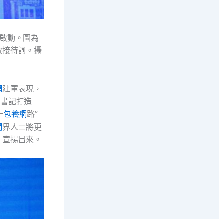
州啟動。圖為
致接待詞。攝
網
建軍表現，
總書記打造
一
包養網
路”
網
界人士將更
、宣揚出來。