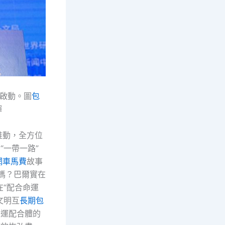
州啟動。圖
包
輝
推動，全方位
“一帶一路”
網車馬費
故事
嗎？巴爾實在
在“配合命運
文明互
長期包
命運配合體的