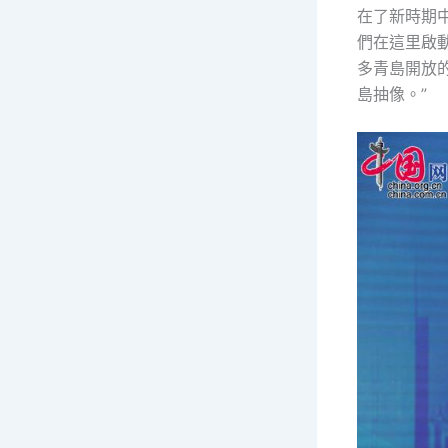
在了新時期
們在這里啟動
多青島開放
島抽像。”