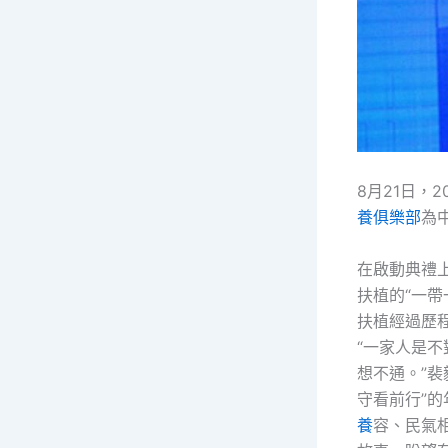
8月21日，
養俱樂部
為
在啟動典禮
扶植的“一帶
扶植經過歷
“一家人是
想不通。”裴
守看前行”的
養
容、民氣