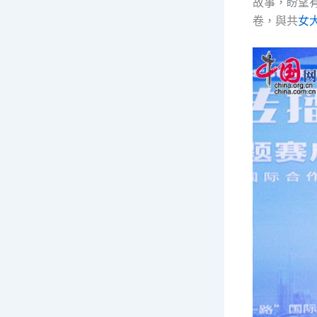
故事，盼望
卷，與共
女