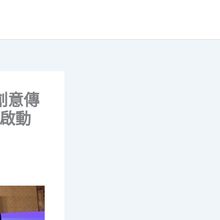
創意傳
州啟動