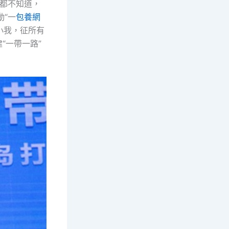
都不知道，
動“一
包養網
小我，征所有
“一帶一路”