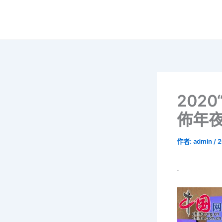
跳
至
主
要
內
容
202
佈年夜
作者:
admin
/
2
.