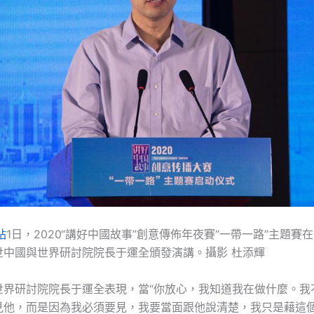
站
1日，2020“講好中國故事”創意傳佈年夜賽“一帶一路”主題賽
世中國與世界研討院院長于運全頒發演講。攝影 杜添輝
世界研討院院長于運全表現，當“你放心，我知道我在做什麼。我
見他，而是因為我必須要見，我要當面跟他說清楚，我只是藉這