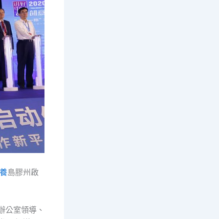
養
島膠州啟
息辦公室領導、