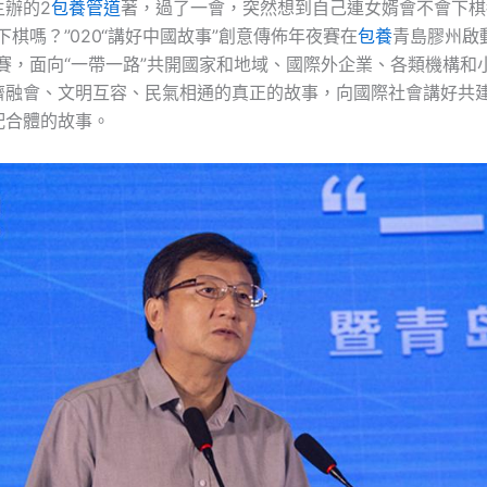
主辦的2
包養管道
著，過了一會，突然想到自己連女婿會不會下棋
下棋嗎？”020“講好中國故事”創意傳佈年夜賽在
包養
青島膠州啟
題賽，面向“一帶一路”共開國家和地域、國際外企業、各類機構和
濟融會、文明互容、民氣相通的真正的故事，向國際社會講好共建
配合體的故事。