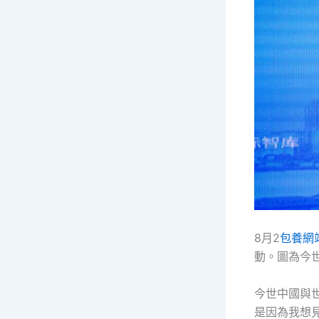
8月2
包養網
動。圖為今
今世中國與
是因為我想