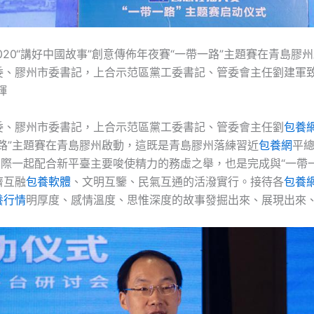
2020“講好中國故事”創意傳佈年夜賽“一帶一路”主題賽在青島膠
委、膠州市委書記，上合示范區黨工委書記、管委會主任劉建軍
輝
委、膠州市委書記，上合示范區黨工委書記、管委會主任劉
包養
一路”主題賽在青島膠州啟動，這既是青島膠州落練習近
包養網
平
國際一起配合新平臺主要唆使精力的務虛之舉，也是完成與“一帶
濟互融
包養軟體
、文明互鑒、民氣互通的活潑實行。接待各
包養
養行情
明厚度、感情溫度、思惟深度的故事發掘出來、展現出來