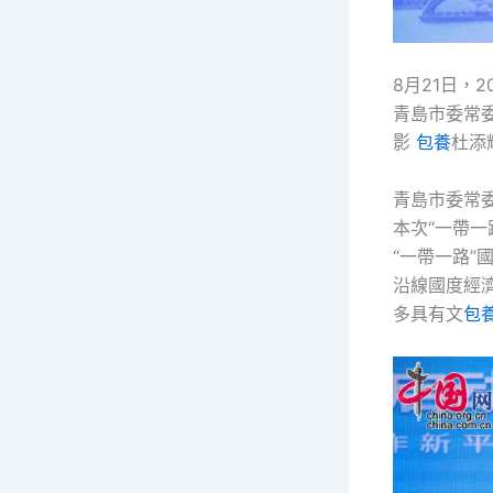
8月21日，
青島市委常
影
包養
杜添
青島市委常
本次“一帶
“一帶一路”
沿線國度經
多具有文
包