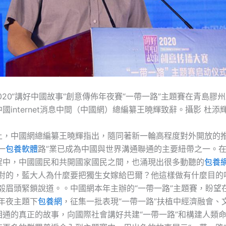
2020“講好中國故事”創意傳佈年夜賽“一帶一路”主題賽在青島膠
中國internet消息中間（中國網）總編纂王曉輝致辭。攝影 杜添
上，中國網總編纂王曉輝指出，隨同著新一輪高程度對外開放的
一
包養軟體
路”業已成為中國與世界溝通聯通的主要紐帶之一。在
程中，中國國民和共開國家國民之間，也涌現出很多動聽的
包養
不對的，藍大人為什麼要把獨生女嫁給巴爾？他這樣做有什麼目的
毅眉頭緊鎖說道。。中國網本年主辦的“一帶一路”主題賽，盼望
年夜主題下
包養網
，征集一批表現“一帶一路”扶植中經濟融會、
相通的真正的故事，向國際社會講好共建“一帶一路”和構建人類