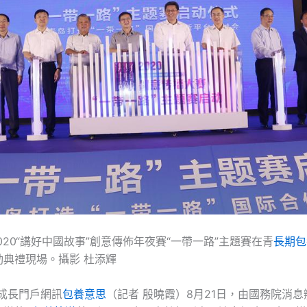
2020“講好中國故事”創意傳佈年夜賽“一帶一路”主題賽在青
長期包
動典禮現場。攝影 杜添輝
成長門戶網訊
包養意思
（記者 殷曉霞）8月21日，由國務院消