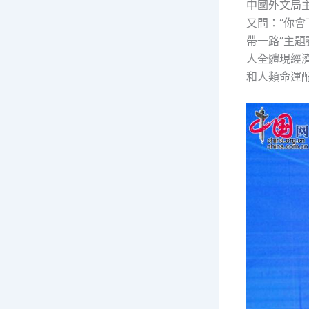
中國外文局
又問：“你會
帶一路”主
人全體現經
和人類命運