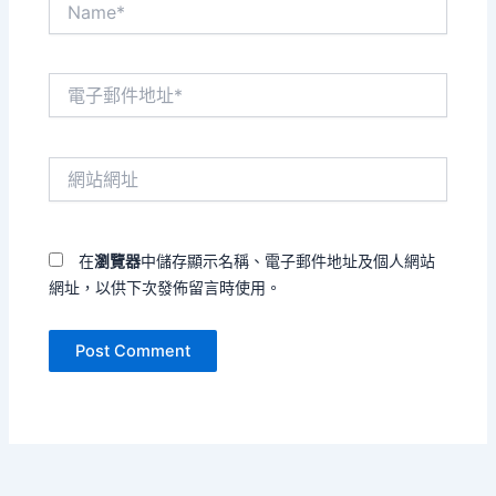
電
子
郵
件
網
地
站
址
網
*
址
在
瀏覽器
中儲存顯示名稱、電子郵件地址及個人網站
網址，以供下次發佈留言時使用。