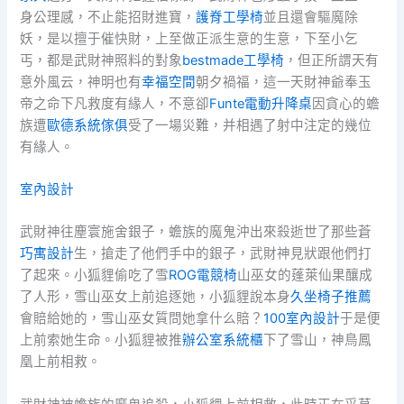
身公理感，不止能招財進寶，
護脊工學椅
並且還會驅魔除
妖，是以擅于催快財，上至做正派生意的生意，下至小乞
丐，都是武財神照料的對象
bestmade工學椅
，但正所謂天有
意外風云，神明也有
幸福空間
朝夕禍福，這一天財神爺奉玉
帝之命下凡救度有緣人，不意卻
Funte電動升降桌
因貪心的蟾
族遭
歐德系統傢俱
受了一場災難，并相遇了射中注定的幾位
有緣人。
室內設計
武財神往塵寰施舍銀子，蟾族的魔鬼沖出來殺逝世了那些蒼
巧寓設計
生，搶走了他們手中的銀子，武財神見狀跟他們打
了起來。小狐貍偷吃了雪
ROG電競椅
山巫女的蓬萊仙果釀成
了人形，雪山巫女上前追逐她，小狐貍說本身
久坐椅子推薦
會賠給她的，雪山巫女質問她拿什么賠？
100室內設計
于是便
上前索她生命。小狐貍被推
辦公室系統櫃
下了雪山，神鳥鳳
凰上前相救。