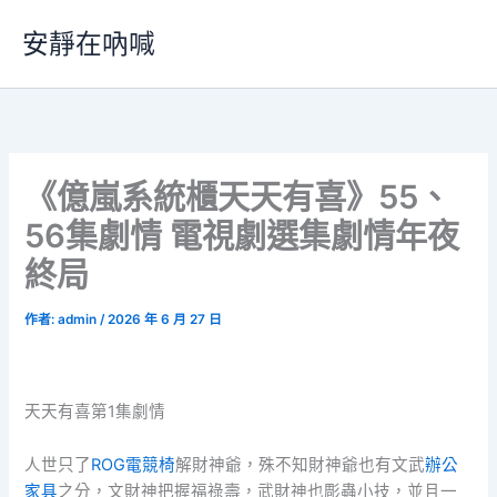
跳
安靜在吶喊
至
主
要
內
容
《億嵐系統櫃天天有喜》55、
56集劇情 電視劇選集劇情年夜
終局
作者:
admin
/
2026 年 6 月 27 日
天天有喜第1集劇情
人世只了
ROG電競椅
解財神爺，殊不知財神爺也有文武
辦公
家具
之分，文財神把握福祿壽，武財神也彫蟲小技，並且一