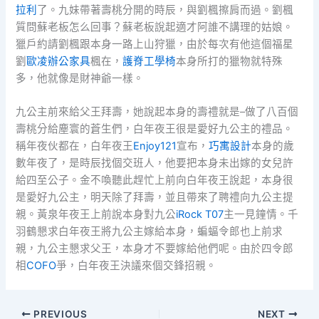
拉利
了。九妹帶著壽桃分開的時辰，與劉楓擦肩而過。劉楓
質問蘇老板怎么回事？蘇老板說起適才阿誰不講理的姑娘。
獵戶約請劉楓跟本身一路上山狩獵，由於每次有他這個福星
劉
歐凌辦公家具
楓在，
護脊工學椅
本身所打的獵物就特殊
多，他就像是財神爺一樣。
九公主前來給父王拜壽，她說起本身的壽禮就是–做了八百個
壽桃分給塵寰的蒼生們，白年夜王很是愛好九公主的禮品。
稱年夜伙都在，白年夜王
Enjoy121
宣布，
巧寓設計
本身的歲
數年夜了，是時辰找個交班人，他要把本身未出嫁的女兒許
給四至公子。金不喚聽此趕忙上前向白年夜王說起，本身很
是愛好九公主，明天除了拜壽，並且帶來了聘禮向九公主提
親。黃泉年夜王上前說本身對九公
iRock T07
主一見鐘情。千
羽鶴懇求白年夜王將九公主嫁給本身，蝙蝠令郎也上前求
親，九公主懇求父王，本身才不要嫁給他們呢。由於四令郎
相
COFO
爭，白年夜王決議來個交鋒招親。
PREVIOUS
NEXT