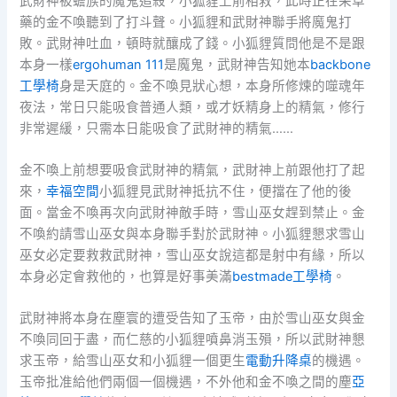
武財神被蟾族的魔鬼追殺，小狐貍上前相救，此時正在采草
藥的金不喚聽到了打斗聲。小狐貍和武財神聯手將魔鬼打
敗。武財神吐血，頓時就釀成了錢。小狐貍質問他是不是跟
本身一樣
ergohuman 111
是魔鬼，武財神告知她本
backbone
工學椅
身是天庭的。金不喚見狀心想，本身所修煉的噬魂年
夜法，常日只能吸食普通人類，或才妖精身上的精氣，修行
非常遲緩，只需本日能吸食了武財神的精氣……
金不喚上前想要吸食武財神的精氣，武財神上前跟他打了起
來，
幸福空間
小狐貍見武財神抵抗不住，便擋在了他的後
面。當金不喚再次向武財神敵手時，雪山巫女趕到禁止。金
不喚約請雪山巫女與本身聯手對於武財神。小狐貍懇求雪山
巫女必定要救救武財神，雪山巫女說這都是射中有緣，所以
本身必定會救他的，也算是好事美滿
bestmade工學椅
。
武財神將本身在塵寰的遭受告知了玉帝，由於雪山巫女與金
不喚同回于盡，而仁慈的小狐貍噴鼻消玉殞，所以武財神懇
求玉帝，給雪山巫女和小狐貍一個更生
電動升降桌
的機遇。
玉帝批准給他們兩個一個機遇，不外他和金不喚之間的塵
亞