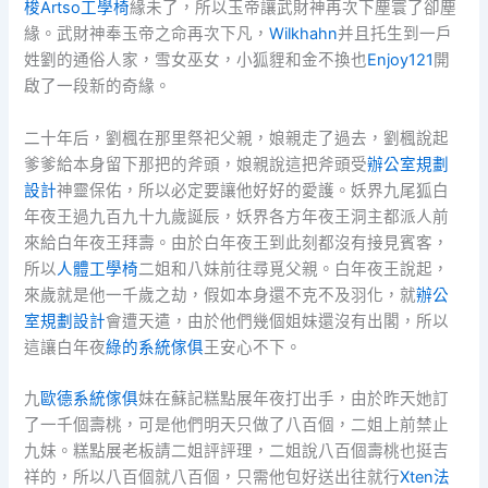
梭Artso工學椅
緣未了，所以玉帝讓武財神再次下塵寰了卻塵
緣。武財神奉玉帝之命再次下凡，
Wilkhahn
并且托生到一戶
姓劉的通俗人家，雪女巫女，小狐貍和金不換也
Enjoy121
開
啟了一段新的奇緣。
二十年后，劉楓在那里祭祀父親，娘親走了過去，劉楓說起
爹爹給本身留下那把的斧頭，娘親說這把斧頭受
辦公室規劃
設計
神靈保佑，所以必定要讓他好好的愛護。妖界九尾狐白
年夜王過九百九十九歲誕辰，妖界各方年夜王洞主都派人前
來給白年夜王拜壽。由於白年夜王到此刻都沒有接見賓客，
所以
人體工學椅
二姐和八妹前往尋覓父親。白年夜王說起，
來歲就是他一千歲之劫，假如本身還不克不及羽化，就
辦公
室規劃設計
會遭天遣，由於他們幾個姐妹還沒有出閣，所以
這讓白年夜
綠的系統傢俱
王安心不下。
九
歐德系統傢俱
妹在蘇記糕點展年夜打出手，由於昨天她訂
了一千個壽桃，可是他們明天只做了八百個，二姐上前禁止
九妹。糕點展老板請二姐評評理，二姐說八百個壽桃也挺吉
祥的，所以八百個就八百個，只需他包好送出往就行
Xten法