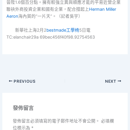
晉陞1.6個百分點。擁有較強立異與順應才能的平易近營企業
聯袂外商投資企業和國有企業，配合撐起上
Herman Miller
Aeron
海內貿的“一片天”。（記者吳宇）
新華社上海2月2
bestmade工學椅
5日電
TC:elanchair29a 69bec456f40f98.92754563
PREVIOUS
NEXT
發佈留言
發佈留言必須填寫的電子郵件地址不會公開。
必填欄
位標示為
*