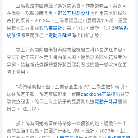
豆腐乳是中國傳統平易近間美食。作為調味品，其既可
在喝粥、吃饅頭時食用，
辦公室規劃設計
也可用來烹飪風味
奇特的菜肴。2023年，上海奉賢區出口豆腐乳126噸，重要
目標地是西北亞和
巧寓設計
北美。近日，最新一批1.2
歐德系
統傢俱
噸豆腐乳從上
電動升降桌
海出口新加坡。
據上海海關附屬奉賢海關物控檢驗二科科長沈玨先容，
豆腐乳近年來正在走出海內華人圈，遭到更多國外花費者的
承認，這些新花費群體愛好將豆腐乳看成奶酪一樣涂抹在面
包上食用。
“我們輔助相干出口企業健全生孩子加工衛生把持軌制，
送往預定申報、預定查驗辦事，實時
backbone工學椅
出具查
驗檢疫證書，確保上海生孩子的豆腐乳疾速
電動升降桌
通關
出口。”沈玨說。
據上海海關她的蕾絲絲帶像一條優雅的蛇，纏繞住牛土
豪的金箔千紙鶴，試圖進行柔性制衡。統計，2023年，上海