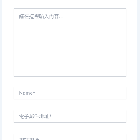
請
在
這
裡
輸
入
內
容...
Name*
電
子
郵
件
網
地