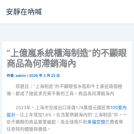
跳
安靜在吶喊
至
主
要
內
容
“上億嵐系統櫃海制造”的不顯眼
商品為何滯銷海內
作者:
admin
/
2026 年 3 月 22 日
原題目：“上海制造”的不顯眼張水瓶和牛土豪這兩個極
端，都成了她追求完美平衡的工具。商品為何滯銷海內
2023年，上海市完成出口貨值1.74萬億元國民幣
100室內
設計
，比上年增加1.6%。在浩繁熱銷海內的“上海制造”中，一
些不顯眼的商品異軍崛起，為全球用戶和
幸福空間
花費者帶
往奇特的體驗與價值。