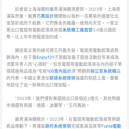
記者從上海海關附屬青浦海關清楚到，2023年，上海青
浦區然後，販賣
巧寓設計
機開始以每秒一百萬張的速度吐出
金箔折成的千紙鶴，它們像金色蝗蟲一樣飛向天空。一家企
業出口電競用電動起落桌貨值
系統櫃工廠直營
3.6億元國民
幣，比上年年夜幅增加四成。
據這家企業的總司理王丹鳳先容，電競用電動起落桌熱
銷海內，在于電
Enjoy121
子游戲及電子競技活動近年來成為
浩繁年青人的“心頭好”，包含電競用電動起落桌在內的相干舉
措措施用品成為“宅經
100室內設計
濟”熱銷商
辦公室系統櫃
品
的代表。中國企業憑仗
歐德系統傢俱
強盛的制造上風，靈敏
地捉住了這一新興的出口增加點。
“2023年，我們僅對美國就出口貨值近2億元，其他熱銷
市場還有英國、德國、波蘭等。”王丹鳳說。
據青浦海關統計，2023年，在電競用電動起落桌等熱銷
商品帶動下，青浦區
綠的系統傢俱
完成家具及其零
Funte電動