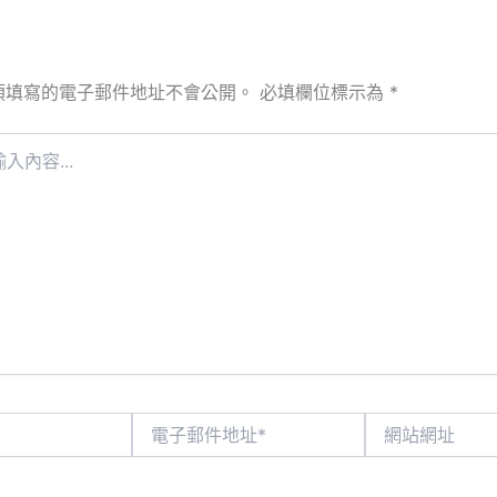
須填寫的電子郵件地址不會公開。
必填欄位標示為
*
電
網
子
站
郵
網
件
址