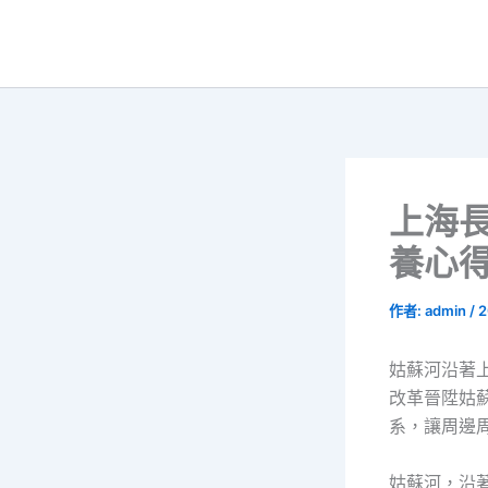
跳
至
主
要
內
容
上海
養心得
作者:
admin
/
2
姑蘇河沿著
改革晉陞姑
系，讓周邊
姑蘇河，沿