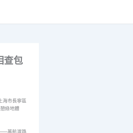
相查包
上海市長寧區
游憩綠地體
——萬航渡路