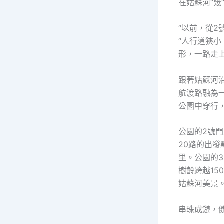
在姑蘇河“幾
“以前，從2
“人行道狹
形，一路走
跟著姑蘇河
航渡路融為
公園中穿行
公園的2號
20路的出
里。公園的
樹齡跨越1
姑蘇河美景
串珠成鏈，