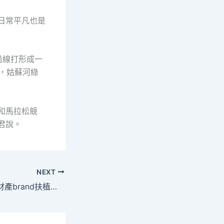
日常平凡也是
沿線打形成一
端，姑蘇河綠
和馬拉松競
君說。
NEXT
史玉波：將來動力財產brand扶植需聚焦查包養心得四個維度_中國網