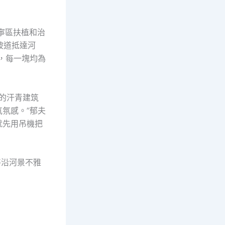
長寧區扶植和治
坡道抵達河
，每一塊均為
角的汗青建筑
氛感。”郁夫
就先用吊機把
將沿河景不雅