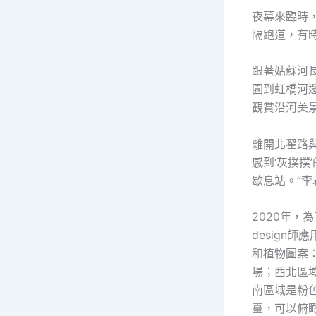
夜幕來臨時
隔跑道，有
跟著姑蘇河
園到虹橋河
觀賞沿河美
離開北翟路
感到‘灰撲
歇息站。”李
2020年
design
和植物圖案
場；西北區
南區域是粉
臺，可以俯