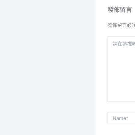
發佈留言
發佈留言必
請
在
這
裡
輸
入
內
容...
Name*