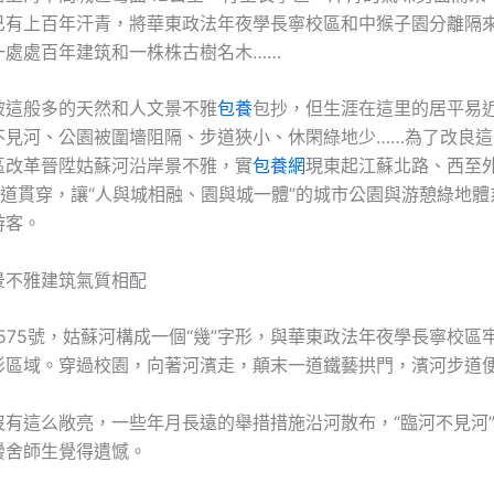
已有上百年汗青，將華東政法年夜學長寧校區和中猴子園分離隔
一處處百年建筑和一株株古樹名木……
被這般多的天然和人文景不雅
包養
包抄，但生涯在這里的居平易
不見河、公園被圍墻阻隔、步道狹小、休閑綠地少……為了改良這
區改革晉陞姑蘇河沿岸景不雅，實
包養網
現東起江蘇北路、西至
的步道貫穿，讓“人與城相融、園與城一體”的城市公園與游憩綠地
游客。
景不雅建筑氣質相配
575號，姑蘇河構成一個“幾”字形，與華東政法年夜學長寧校區
形區域。穿過校園，向著河濱走，顛末一道鐵藝拱門，濱河步道
沒有這么敞亮，一些年月長遠的舉措措施沿河散布，“臨河不見河
黌舍師生覺得遺憾。