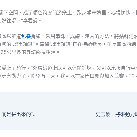
的橋下空間，成了顏色絢麗的游樂土。跑步顛末這里，心境愉快，
的好往處。”李君說。
寧區以步道
包養
為線，采用串珠、成線、連片的方法，將姑蘇河
態的“城市項鏈”。這條“城市項鏈”正在持續延長，在長寧區西
.25公里長的外環綠道相連。
又愛上了騎行。“外環綠道上既可以休閑錘煉，又可以承接自行車
煉更有動力了。盼望有一天，我可以在家門口餐與加入競賽。”李
“藍天不是等來的，而是拼出來的”——生態環查包養app境部回應年夜氣淨化防治熱門題目_中國網