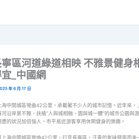
長寧區河道綠道相映 不雅景健身
宜_中國網
025 年 6 月 17 日
上海中間城區彎曲42公里，承載著不少人的城市記憶。近年來，
蘇河沿岸景不雅，扶植“人與城相融、園與城一體”的城市公園與
周遭的狀況加倍惱人，市平易近游客享用休閑健身的樂趣。
著上海中間城區彎曲42公里，行至長寧區，汗青的氣味劈面而來