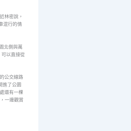
易近林密說，
車混行的情
園北側與萬
，可以直接從
的公交線路
開進了公園
處還有一棵
樹，一邊觀賞