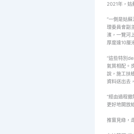
2021年，
“一側是姑蘇
理委員會副主
濱，一覽河
厚度達10
“這些特別d
氣質相配。
說，施工扶
資料送出去
“經由過程撤
更好地開放
推窗見綠，