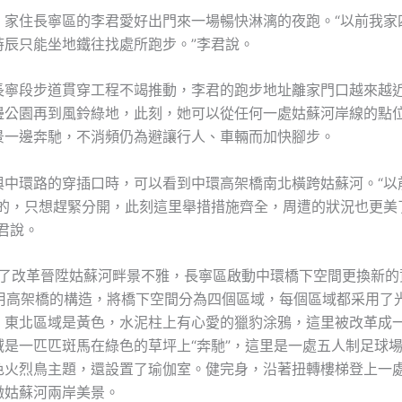
，家住長寧區的李君愛好出門來一場暢快淋漓的夜跑。“以前我家
時辰只能坐地鐵往找處所跑步。”李君說。
長寧段步道貫穿工程不竭推動，李君的跑步地址離家門口越來越
邊公園再到風鈴綠地，此刻，她可以從任何一處姑蘇河岸線的點
景一邊奔馳，不消頻仍為避讓行人、車輛而加快腳步。
與中環路的穿插口時，可以看到中環高架橋南北橫跨姑蘇河。“以
撲’的，只想趕緊分開，此刻這里舉措措施齊全，周遭的狀況也更美
君說。
，為了改革晉陞姑蘇河畔景不雅，長寧區啟動中環橋下空間更換新的
師應用高架橋的構造，將橋下空間分為四個區域，每個區域都采用了
：東北區域是黃色，水泥柱上有心愛的獵豹涂鴉，這里被改革成
域是一匹匹斑馬在綠色的草坪上“奔馳”，這里是一處五人制足球
色火烈鳥主題，還設置了瑜伽室。健完身，沿著扭轉樓梯登上一
瞰姑蘇河兩岸美景。