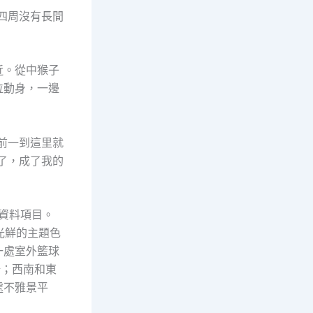
四周沒有長間
近。從中猴子
位動身，一邊
前一到這里就
了，成了我的
資料項目。
光鮮的主題色
一處室外籃球
場；西南和東
處不雅景平