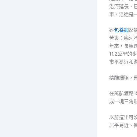
沿河延長，
車，沿途是
雖
包養網
然
苦衷：臨河
年來，長寧
11.2公里
市平易近和
精雕細琢，
在萬航渡路1
成一塊三角
以前這里可
居平易近、