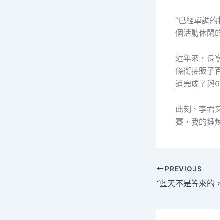
“已經單調
個活動休閑
近年來，長
條銜接販子百
道完成了與6
此刻，李君
賽，我的錘
PREVIOUS