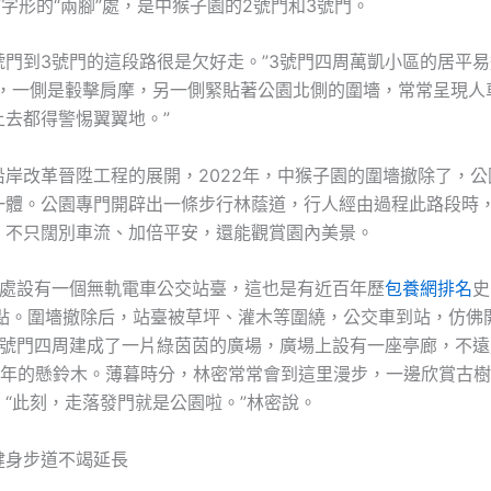
”字形的“兩腳”處，是中猴子園的2號門和3號門。
號門到3號門的這段路很是欠好走。”3號門四周萬凱小區的居平
小，一側是轂擊肩摩，另一側緊貼著公園北側的圍墻，常常呈現人
上去都得警惕翼翼地。”
沿岸改革晉陞工程的展開，2022年，中猴子園的圍墻撤除了，公
一體。公園專門開辟出一條步行林蔭道，行人經由過程此路段時
，不只闊別車流、加倍平安，還能觀賞園內美景。
門處設有一個無軌電車公交站臺，這也是有近百年歷
包養網排名
史
發點。圍墻撤除后，站臺被草坪、灌木等圍繞，公交車到站，仿佛
3號門四周建成了一片綠茵茵的廣場，廣場上設有一座亭廊，不遠
50年的懸鈴木。薄暮時分，林密常常會到這里漫步，一邊欣賞古
。“此刻，走落發門就是公園啦。”林密說。
健身步道不竭延長