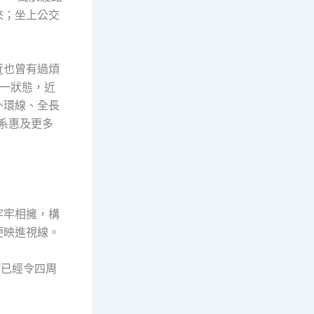
來；坐上公交
近也曾有過煩
一狀態，近
外環線、全長
體系惠及更多
牢牢相擁，構
便映進視線。
”已經令四周