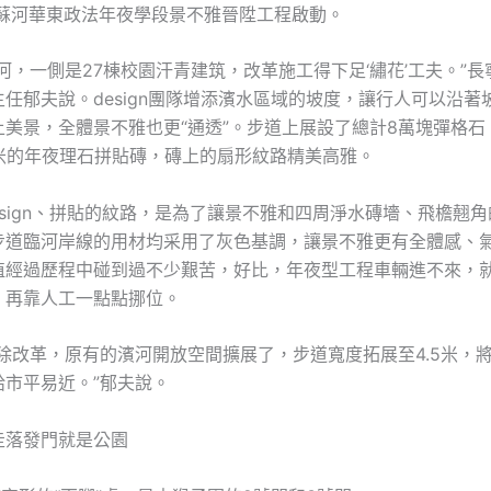
姑蘇河華東政法年夜學段景不雅晉陞工程啟動。
河，一側是27棟校園汗青建筑，改革施工得下足‘繡花’工夫。”
任郁夫說。design團隊增添濱水區域的坡度，讓行人可以沿著
上美景，全體景不雅也更“通透”。步道上展設了總計8萬塊彈格石
厘米的年夜理石拼貼磚，磚上的扇形紋路精美高雅。
esign、拼貼的紋路，是為了讓景不雅和四周淨水磚墻、飛檐翹
步道臨河岸線的用材均采用了灰色基調，讓景不雅更有全體感、氣
植經過歷程中碰到過不少艱苦，好比，年夜型工程車輛進不來，
，再靠人工一點點挪位。
除改革，原有的濱河開放空間擴展了，步道寬度拓展至4.5米，
給市平易近。”郁夫說。
走落發門就是公園