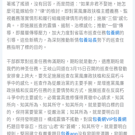
著搖了搖頭，沒有回答，而是問道：“如果非君不娶她，她怎
麼可能嫁給你？”律”的檢討，即對黨風廉政扶植主體義務、監
視義務落實情形和履行組織規律情形的檢討；施展“三個”感化
典。，即施展巡查的震懾、遏制、治標感化；推動“一個”傳
導，即層層傳導壓力，加大力度對省區市巡查任務
包養網
的
引導。這些新精力，為深刻推動新情
包養站長
勢下的巡查任
務指明了標的目的。
干部群眾對巡查任務佈滿期盼，期盼就是動力，適應期盼是
我們的神圣任務。王岐山同道在3月15日召開的巡查任務發動
安排會上誇大，要充足施展巡查在黨風廉政扶植和反腐朽斗
爭中的感化。巡查作為從嚴治黨的主要手腕，是增進黨風廉
政扶植和反腐朽任務的主要情勢和方式，施展巡查在反腐朽
斗爭中的主要感化，必需當真進修懂得貫徹中心請求，知其
所向、知其所為、知其所守。知其所向，就是要明白標的目
的，保持黨要管黨，從嚴治黨；知其所為，就是要明白目
的，保持發明題目，構成震懾不搖動，對腐
包養網VIP
包養網
朽題目零容忍，找出“山君”和“蒼蠅”；知其所守，就是要明白
規則，堅固建立有嚴重題目
包養app
沒有發明是瀆職，發明嚴