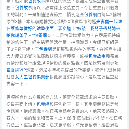
象，假如依
包養故事
照以往的做法，很難完成巡查全籠罩義
務。
包養故事
所以，必需停止改造立異。今朝重要有四個方
面的斟酌：一是加速巡查節拍。慣例巡查
包養網
由每年2輪增
添到3輪，本年前兩輪要完成對20個省區市的巡
夫妻倆一起跪
在蔡修準備好的跪墊後面，裴奕道：“娘親，我兒子帶兒媳來
給你端茶了。”包養網
查。二是恰當增添氣力。在嚴厲把持編
制的條件下，經由過程盤活存量、抽調職員，今朝已新組建
了3個巡查組。三
包養網
是拓展監視內在的事務。在巡查中加
大力度對落實黨風廉政扶植主體義務、監視
包養故事
義務履
行情形和履行組織規律情形的檢討監視。四是摸索展開專項
包養網VIP
巡查。這是本年初次提出的新義務，我們也留意到
社會
女大生包養俱樂部
對此高度追蹤關心，是以在這里重點
先容一下。
專項巡查作為立異巡查方法、落實全籠罩請求的主要舉動，
從最基礎上講，
包養網
和慣例巡查一樣，其重要義務還是發
明題目，構成震懾。在任務重點看身邊的人。前來湊熱鬧的
客人，一臉的緊張和害羞。上，保持“四個出力”不變。在任務
方法上，重點更凸起、法式更簡潔、時光更緊湊，經由過程