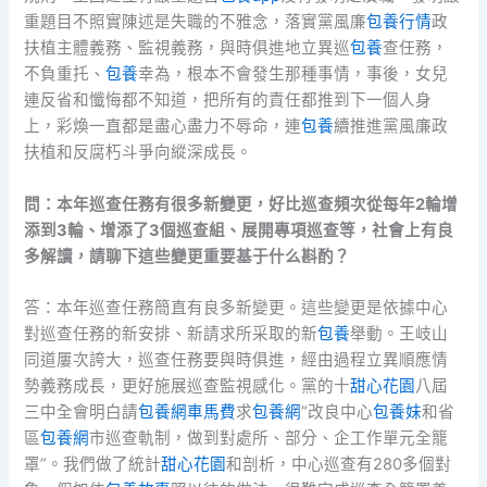
重題目不照實陳述是失職的不雅念，落實黨風廉
包養行情
政
扶植主體義務、監視義務，與時俱進地立異巡
包養
查任務，
不負重托、
包養
幸為，根本不會發生那種事情，事後，女兒
連反省和懺悔都不知道，把所有的責任都推到下一個人身
上，彩煥一直都是盡心盡力不辱命，連
包養
續推進黨風廉政
扶植和反腐朽斗爭向縱深成長。
問：本年巡查任務有很多新變更，好比巡查頻次從每年2輪增
添到3輪、增添了3個巡查組、展開專項巡查等，社會上有良
多解讀，請聊下這些變更重要基于什么斟酌？
答：本年巡查任務簡直有良多新變更。這些變更是依據中心
對巡查任務的新安排、新請求所采取的新
包養
舉動。王岐山
同道屢次誇大，巡查任務要與時俱進，經由過程立異順應情
勢義務成長，更好施展巡查監視感化。黨的十
甜心花園
八屆
三中全會明白請
包養網車馬費
求
包養網
“改良中心
包養妹
和省
區
包養網
市巡查軌制，做到對處所、部分、企工作單元全籠
罩”。我們做了統計
甜心花園
和剖析，中心巡查有280多個對