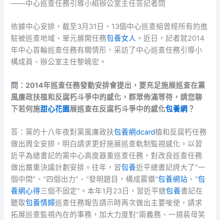
——中心巡查任務引導小組辦公室主任答記者問
依據中心安排，截至3月31日，13個中心巡查組曾經所有的進
駐被巡查地域、單元展開任務
包養女人
。近日，記者就2014
年中心首輪巡查任務有關情形，采訪了中心巡查任務引導小
構成員、辦公室主任黎曉宏。
問：2014年巡查任務發動安排會提出，要充足施展巡查在黨
風廉政扶植和反腐朽斗爭中的感化，群眾佈滿等待，請您聊
下若何施
甜心花園
展巡查在反腐朽斗爭中的感化
包養網
？
答：黨的十八年夜對黨風廉政扶
包養網dcard
植和反腐朽任務
做出周全安排，明白請求更好施展巡查軌制監視感化。以習
近平為總書記的黨中心高度器重巡查任務，對改良巡查任務
做出嚴重決議計劃安排。往年，習
包養
近平總書記誇大了“一
個中間”、“四個出力”、“發明題目，構成震懾”
包養網站
、“
包
養網心得
三個不固定”。本年1月23日，習近平總
包養
書記在
聽取
包養情婦
巡查任務報告請示時再次做出主要唆使，請求
拓展巡查監視內在的事務，加大力度對“兩義務、一規裴母笑