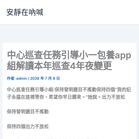
跳
安靜在吶喊
至
主
要
內
容
中心巡查任務引導小一包養app
組解讀本年巡查4年夜變更
作者:
admin
/
2026 年 7 月 9 日
中心巡查任務引導小組:保持發明題目不搖動保持四個“我的妃
子永遠在這裡等你，希望你早日歸來。”她說。出力不放松
保持發明題目不搖動
保持四個出力不放松