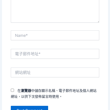
內
容...
Name*
電
子
郵
件
網
地
站
址
網
*
址
在
瀏覽器
中儲存顯示名稱、電子郵件地址及個人網站
網址，以供下次發佈留言時使用。