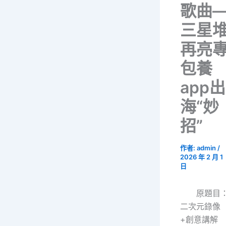
歌曲
三星
再亮
包養
app出
海“妙
招”
作者:
admin
/
2026 年 2 月 1
日
原題目
二次元錄像
+創意講解