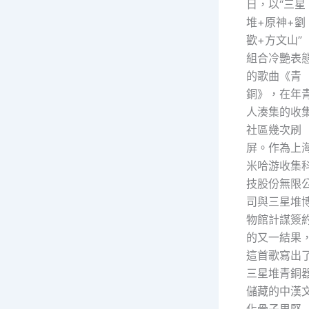
日，以“三星
堆+原神+劉
歡+方文山”
組合冷艷表
的歌曲《青
銅》，在年
人湊集的收
社區幾次刷
屏。作為上
米哈游收集
技股份無限
司與三星堆
物館計謀簽
的又一結果
這首歌寫出
三星堆青銅
儲藏的中漢
化骨子里堅