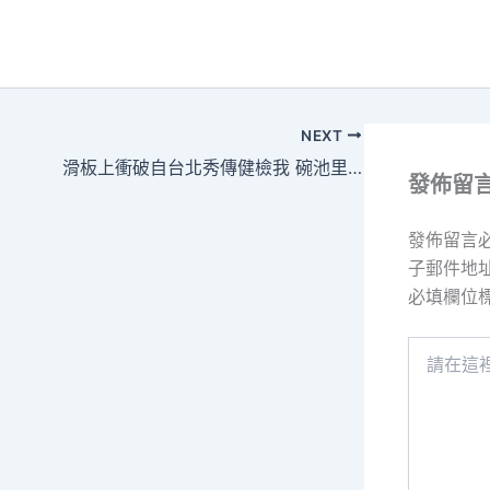
NEXT
滑板上衝破自台北秀傳健檢我 碗池里洗澡陽光
發佈留
發佈留言
子郵件地
必填欄位
請
在
這
裡
輸
入
內