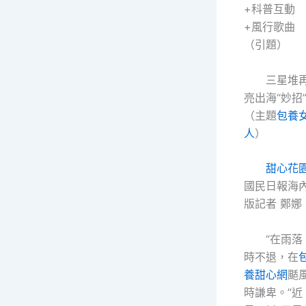
+科普互動
+風行歌曲
（引題）
三星堆
亮出海“妙招
（主題
包養
人
）
甜心花
國民日報海
版記者 鄭娜
“在雨落
時不退，在
養甜心網
颳
時謙卑。”近