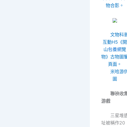
物合影。
文物科
互動H5《開
山
包養網
覽
物》古物圖
頁面。
米哈游
圖
聯袂收
游戲
三星堆
址被稱作20