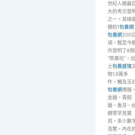
世紀人類最
大的考古發
之一，其總
積約1
包養網
包養網
200
頃，截至今
共發明了8個
“祭奠坑”，
土
包養感情
物1.8萬多
件，觸及玉
包養網
禮器
金器、青銅
器、象牙、
綢等罕見寶
貝，多少數
浩繁，內在