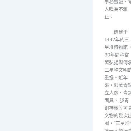
事務豐盛，
人嘆為不雅
止。
始建于
1992年的三
星堆博物館
30年間承當
著弘揚與傳
三星堆文明
重擔。近年
來，跟著青
立人像、青
面具、Ⅰ號青
銅神樹等可
文物的幾次
圈，“三星堆
這一人類汗