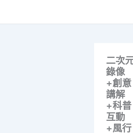
跳
至
主
要
內
容
二次
錄像
+創意
講解
+科普
互動
+風行