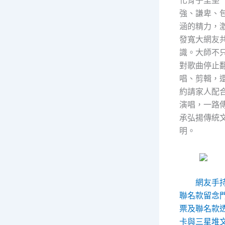
強、謙卑、
涵的精力，
發寬大網友
識。大師不
對歌曲停止
唱、剪輯，
約請家人配
演唱，一路
承弘揚傳統
明。
網友手
聯名款留念
票及聯名款
卡與三星堆