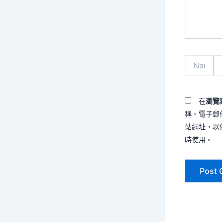
容...
Name*
電
子
郵
件
地
在
瀏覽
址
稱、電子郵
*
站網址，以
時使用。