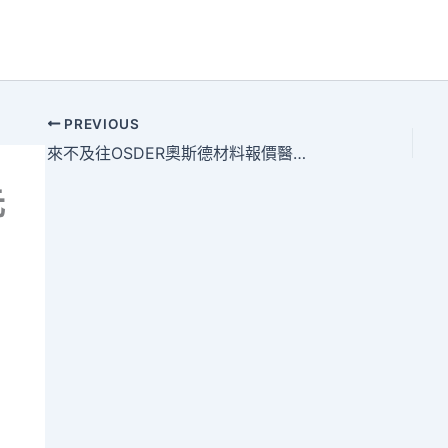
PREVIOUS
來不及往OSDER奧斯德材料報價醫院 帥爸雨中接生
元