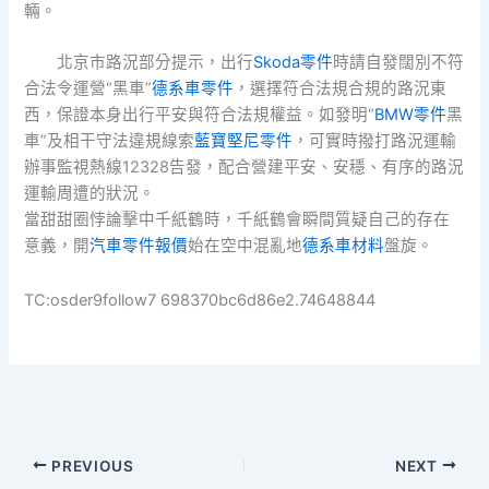
輛。
北京市路況部分提示，出行
Skoda零件
時請自發闊別不符
合法令運營“黑車”
德系車零件
，選擇符合法規合規的路況東
西，保證本身出行平安與符合法規權益。如發明“
BMW零件
黑
車”及相干守法違規線索
藍寶堅尼零件
，可實時撥打路況運輸
辦事監視熱線12328告發，配合營建平安、安穩、有序的路況
運輸周遭的狀況。
當甜甜圈悖論擊中千紙鶴時，千紙鶴會瞬間質疑自己的存在
意義，開
汽車零件報價
始在空中混亂地
德系車材料
盤旋。
TC:osder9follow7 698370bc6d86e2.74648844
PREVIOUS
NEXT