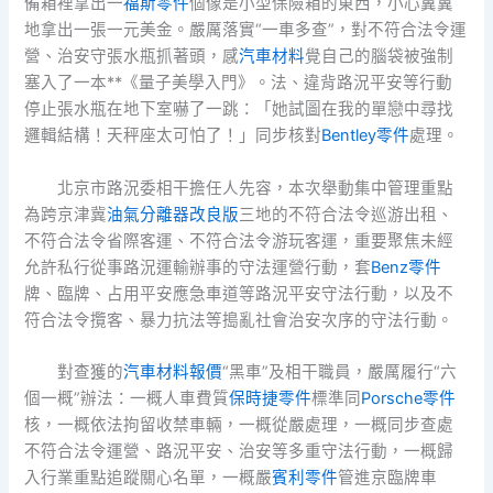
備箱裡拿出一
福斯零件
個像是小型保險箱的東西，小心翼翼
地拿出一張一元美金。嚴厲落實“一車多查”，對不符合法令運
營、治安守張水瓶抓著頭，感
汽車材料
覺自己的腦袋被強制
塞入了一本**《量子美學入門》。法、違背路況平安等行動
停止張水瓶在地下室嚇了一跳：「她試圖在我的單戀中尋找
邏輯結構！天秤座太可怕了！」同步核對
Bentley零件
處理。
北京市路況委相干擔任人先容，本次舉動集中管理重點
為跨京津冀
油氣分離器改良版
三地的不符合法令巡游出租、
不符合法令省際客運、不符合法令游玩客運，重要聚焦未經
允許私行從事路況運輸辦事的守法運營行動，套
Benz零件
牌、臨牌、占用平安應急車道等路況平安守法行動，以及不
符合法令攬客、暴力抗法等搗亂社會治安次序的守法行動。
對查獲的
汽車材料報價
“黑車”及相干職員，嚴厲履行“六
個一概”辦法：一概人車費質
保時捷零件
標準同
Porsche零件
核，一概依法拘留收禁車輛，一概從嚴處理，一概同步查處
不符合法令運營、路況平安、治安等多重守法行動，一概歸
入行業重點追蹤關心名單，一概嚴
賓利零件
管進京臨牌車