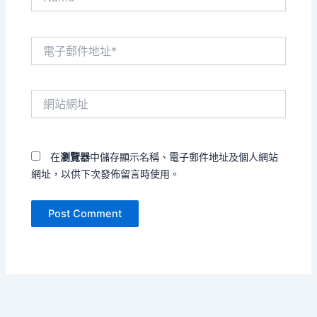
電
子
郵
件
網
地
站
址
網
*
址
在
瀏覽器
中儲存顯示名稱、電子郵件地址及個人網站
網址，以供下次發佈留言時使用。