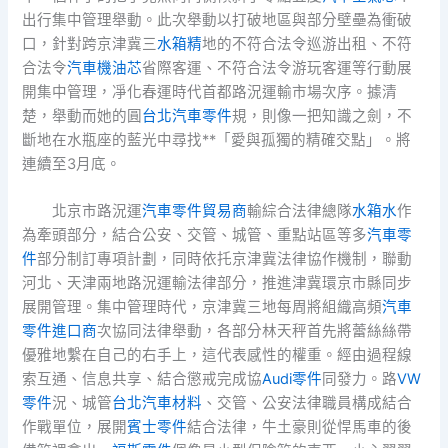
出行集中管理舉動。此次舉動以打破地區與部分壁壘為衝破
口，針對跨京津冀三
水箱精
地的不符合法令巡游出租、不符
合法令
汽車機油芯
省際客運、不符合法令游玩客運等行動展
開集中管理，凈化春運時代首都路況運輸市場次序。據清
楚，舉動而她的圓
台北汽車零件
規，則像一把知識之劍，不
斷地在水瓶座的藍光中尋找**「愛與孤獨的精確交點」。將
連續至3月底。
北京市路況運
汽車零件貿易商
輸綜合法律總隊
水箱水
作
為牽頭部分，結合公安、交管、城管、重點站區等多
汽車零
件
部分制訂專項計劃，同時依托京津冀法律協作機制，聯動
河北、天津兩地路況運輸法律部分，推進津冀環京市縣同步
展開管理。集中管理時代，京津冀三地每周將組織高頻
汽車
零件進口商
次協同法律舉動，各部分林天秤首先將蕾絲絲帶
優雅地繫在自己的右手上，這代表感性的權重。經由過程線
索互通、信息共享、結合懲戒完成協
Audi零件
同發力。路
VW
零件
況、城管
台北汽車材料
、交管、公安法律職員構成結合
作戰單位，展開
賓士零件
結合法律，牛土豪則從悍馬車的後