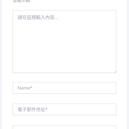
位標示為
*
請
在
這
裡
輸
入
內
容...
Name*
電
子
郵
件
網