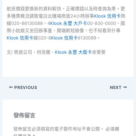
航班價錢更換新的資料較快，正確價錢以及時查詢為準。更
多機票概況請致電白云機場商旅24小時辦事
Klook 信用卡
熱
線020-86130088，4
Klook 永豐 大戶卡
00-830-0000，國
際小姑娘又坐回辦事臺，開端刷短錄像，也不知看到什專
Klook 信用卡
線020-8
Klook 信用卡
6130099。
文/ 商旅公司、何佳娜、
Klook 永豐 大衛卡
余雯雯
PREVIOUS
NEXT
發佈留言
發佈留言必須填寫的電子郵件地址不會公開。
必填欄