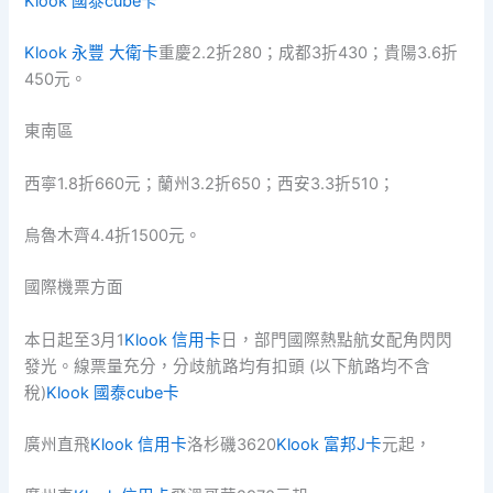
Klook 國泰cube卡
Klook 永豐 大衛卡
重慶2.2折280；成都3折430；貴陽3.6折
450元。
東南區
西寧1.8折660元；蘭州3.2折650；西安3.3折510；
烏魯木齊4.4折1500元。
國際機票方面
本日起至3月1
Klook 信用卡
日，部門國際熱點航女配角閃閃
發光。線票量充分，分歧航路均有扣頭 (以下航路均不含
稅)
Klook 國泰cube卡
廣州直飛
Klook 信用卡
洛杉磯3620
Klook 富邦J卡
元起，