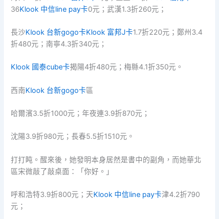
36
Klook 中信line pay卡
0元；武漢1.3折260元；
長沙
Klook 台新gogo卡
Klook 富邦J卡
1.7折220元；鄭州3.4
折480元；南寧4.3折340元；
Klook 國泰cube卡
揭陽4折480元；梅縣4.1折350元。
西南
Klook 台新gogo卡
區
哈爾濱3.5折1000元；年夜連3.9折870元；
沈陽3.9折980元；長春5.5折1510元。
打打盹。醒來後，她發明本身居然是書中的副角，而她華北
區宋微敲了敲桌面：「你好。」
呼和浩特3.9折800元；天
Klook 中信line pay卡
津4.2折790
元；