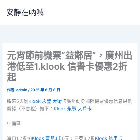
跳
安靜在吶喊
至
主
要
內
容
元宵節前機票“益鄰居”，廣州出
港低至1.klook 信譽卡優惠2折
起
作者:
admin
/
2025 年 6 月 8 日
將來5天從
Klook 永豐 大衛卡
廣州動身國際機票優惠信息最低
價錢（不含稅）如下：
Klook 永豐 大戶卡
中南區
海口1.2折16
Klook 富邦J卡
0元；三亞3.2折
Klook 信用卡