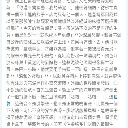
係。他正在對著一缸已經發酵了七個月又七天的老蒜泥嘆
氣。「你還不夠靈動，我的蒜泥。」他輕聲細語，彷彿在責
備一個不上進的孩子。店內只有他一個人，連蒼蠅都因為難
以忍受那股陳年蒜頭混合著鐵鏽與淡淡絕望的味道而選擇繞
道飛行。今天的營業額是：零。廖沾沾不安的不是店裡的生
意，而是他對**「蒜泥成本焦慮症」**的深層恐懼。新鮮蒜頭
每公斤的價格正在以超光速上漲，如果再這樣下去，他引以
為傲的「靈魂蒜泥」將難以為繼。他拿著一把被磨得光滑、
閃耀著不祥光芒的小銀勺，從缸底撈起一坨濃稠的、顏色介
於灰綠與土黃之間的發酵物。這蒜泥被他照顧得像稀世珍
寶，每隔三小時，他就要用手指彈一下缸邊，確保它能感受
到**「溫和的震動」**，以助其在精神上達到圓滿。就在廖沾
沾專注於與蒜泥進行心靈交流時，外面的世界開始發出一些
不對勁的信號。首先是聲音。街上所有的汽車喇叭同時發出
了一個持續不斷、低沉且潮濕的「咕嚕——咕嚕——」聲
包
養
。這聲音不是引擎聲，也不是正常的鳴笛聲，而像是一個
巨大的、消化不良的胃在哀嚎。廖沾沾皺著眉頭，這嚴重干
擾了他蒜泥的「寧靜冥想」。他決定出去看個究竟，順手從
桌上拿了一張髒兮兮的，印著《沾醬秘笈》封面的皺衛生