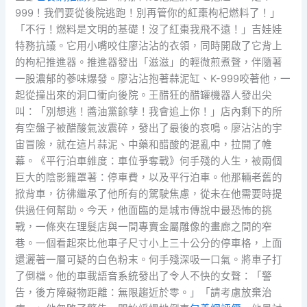
999！我們要從後院逃跑！別再管你的紅棗枸杞燃料了！」
「不行！燃料是文明的基礎！沒了紅棗我飛不遠！」吉娃娃
特務抗議。它用小嘴咬住廖沾沾的衣領，同時開啟了它背上
的枸杞推進器。推進器發出「滋滋」的輕微煎煮聲，伴隨著
一股濃郁的蔘味爆發。廖沾沾抱著蒜泥缸、K-999咬著他，一
起從撞出來的洞口衝向後院。王醋狂的醋罐機器人發出尖
叫：「別想逃！醬油黨餘孽！我會追上你！」店內剩下的所
有空盤子被醋酸氣波震碎，發出了最後的哀鳴。廖沾沾的宇
宙冒險，就在這片蒜泥、中藥和醋酸的混亂中，拉開了帷
幕。《平行泊車維度：車位爭奪戰》何手殘的人生，被兩個
巨大的陰影籠罩著：停車費，以及平行泊車。他那輛老舊的
掀背車，彷彿繼承了他所有的駕駛焦慮，從未在他需要時提
供過任何幫助。今天，他面臨的是城市傳說中最恐怖的挑
戰，一條夾在理髮店與一間專賣金屬雕像的畫廊之間的窄
巷。一個看起來比他車子尺寸小上三十公分的停車格，上面
還灑著一層可疑的白色粉末。何手殘深吸一口氣。將車子打
了倒檔。他的車載語音系統發出了令人不快的女聲：「警
告，後方障礙物距離：無限趨近於零。」「請考慮放棄治