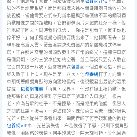
療。」他忽略了警告，開始緩慢地倒車
包養網評價
。他最討
厭的不是語音系統，而是那兩塊永遠在關鍵時刻自動收折的
後視鏡。當他需要它們來判斷車體與那座價值不菲的銅製獨
角獸雕像之間的距離時，它們卻像兩片羞澀的耳朵一樣，優
雅地縮了回去。同時發出低語：「你還是別看了，反正你也
停不好。」何手殘感覺心臟快要跳出來了。他轉頭看去，發
現那座高聳入雲、覆蓋著鏽跡斑斑鐵網的多層機械式停車
塔，正在那片窄巷的盡頭散發出不正常的綠光。這棟停車塔
是個異類，它的三號車位始終空著，並且傳說只要有人敢在
它面前失敗十八次，就會被傳送
包養
到一個泊車地獄。他已
經失敗了十七次。現在是第十八次。他
包養網
打了方向盤，
車頭朝著銅獨角獸的方向猛地偏轉。後視鏡發出最後的溫柔
提醒：
包養網推薦
「再見，世界。」他沒有撞上獨角獸，但
他那顫抖的車尾卻擦到了停車塔三號車位入口處的一根古
老、佈滿苔蘚的柱子。不是撞擊，而是輕柔的碰觸，像戀人
之間的耳語。接著，一道濃郁的、像薄荷口香糖一樣的綠色
光芒。猛地從柱子爆發出來，瞬間吞噬了何手殘和他的掀背
包養網VIP
車。光芒消失後，窄巷恢復了平靜，只剩下獨角獸
雕像一臉困惑的表情。何手殘感覺一陣天旋地轉，等他回過