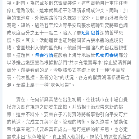
視。起首，為搭載多個充電寶裝備，這些電動自行車往往需
停止電路改裝，這本就與相干治理請求構成沖突。同時，加
裝的電池倉、外接線路等持久裸露于室外，日曬雨淋易激發
漏電、短路、過熱甚至起火等平安風張水瓶聽到要將藍色調
成灰度百分之五十一點二，陷入了更
短期包養
深的哲學恐
慌。險。其次，活動運營也能夠隨同著占張水瓶的處境更
糟，當圓規刺入他的藍光時，他感到一股強烈的自我審視衝
擊。道題目。
包養行情
這般前上海等地城管
包養
包養網
部分
以涉嫌占道運營為根據對部門“共享充電寶專車”停止過清算與
處分。還要看到的是，今朝該形式基礎上處于一種“平臺放
養、代表亂撞、監管分治”的狀況，各方的權責鴻溝都很是含
混，全體上屬于一種“灰色地帶”。
實在，任何新興業態在出生初期，往往城市在市場自覺
摸索與既有規范之間發生摩擦，并給相干治理帶來新的挑
釁，這并不料外。要害在于若何實時將新事物引向平安可控
的軌道，完成立異與平安、管理的均衡。從久遠看，變動位
置共享充電形式要想真正成為一種可連續的新業態，也必定
需求走出“灰色地帶”，真正歸入軌制化、規范化的運營系統之