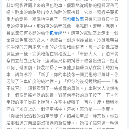
科幻電影裡開出來的黑色跑車，優雅地從網格的邊緣漂移而
過。跑車的輪胎發出令人陶醉的摩擦聲，它以一種近乎蔑視
重力的姿態，精準地停進了一個
包養故事
只有它車身尺寸寬
度的停車格中。那泊車的過程就像一場舞蹈，流暢、完美，
且毫無任何多餘的動作
包養網
**。跑車的駕駛座上走出一個
全身黑色皮衣的女人，她戴著一副透明護目鏡，冷酷地朝著
何手殘的方向走來。她的步伐優雅而精準，每一步都像是被
測量過一樣，完美地落在網格線上。「車影大人！」泊車警
察們立刻立正站好，連測量尺都顫抖著不敢發出聲音。她走
到何手殘面前，輕蔑地掃了一眼他那輛垂直貼在牆上的掀背
車，語氣冰冷。「新手，你的車技像一團混亂的毛線球。你
污染了泊車維度的純粹性。」「但你的後視鏡貼紙——『永
不放棄』，讓我看到了一絲愚蠢的勇氣。」車影大人突然掏
出一個像是遙控器的裝置，對著何手殘的車子按了一下。何
手殘的車子從牆上脫落，在空中旋轉了一百八十度，穩穩地
停在了地面上的一個停車格中。這次，夾角是——零度。
「你被分配給我的泊車學徒了。如果泊車是一種宗教，你就
是那個連方向盤都沒摸過的新信徒。」她指了指旁邊一輛像