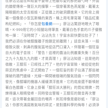
在廖沾沾還在糾結要不要帶上他最珍愛的那把銀勺時，外面
的牆壁傳來一聲巨大的撞擊。一個穿著黑色燕尾服、戴著太
陽眼鏡的太空吉娃娃，正從牆上的破洞鑽進來。它的背上揹
著一個像是小型瓦斯桶的東西，桶上用毛筆寫著「極品紅棗
枸杞燃料」。「你怎麼
包養網
——」廖沾沾驚訝地瞪大了眼
睛。K-999用它的小短腿站得筆直，戴著白色手套的爪子優雅
地一揮：「沒時間了，沾沾先生！宇宙水餃快要拉肚子了！
我們必須在你被醋酸離子炮鎖定前離開！」話音未落，一股
極致尖銳、刺鼻的酸氣猛地從店門口灌入，伴隨著一個狂妄
自大的電子音效：「警告！這裡的醬油比例嚴重失衡！百分
之九十九點九九的醋，才是真理！」廖沾沾知道，這是他的
宿敵，王醋狂，已經找上門了。他的宇宙冒險，被迫從他對
蒜泥的焦慮中，正式開始了。一個狂妄的影子佔滿了那扇被
撞破的牆門邊緣，光線一瞬間被極端的酸氣扭曲。一個閃閃
發光、像醋罐的機器人緩緩漂浮進來，它的底座還不斷噴射
著白色醋霧。它身上掛著「醋狂派大勝利」的霓虹燈牌，閃
爍得讓人眼睛發疼，同時發出警報。王醋狂的聲音再次響
起，這次帶著金屬回音的嘲弄，刺耳得像是磨砂紙。「廖沾
沾！你那充滿腐敗氣味的蒜泥，是對醬料學的侮辱！必須淨