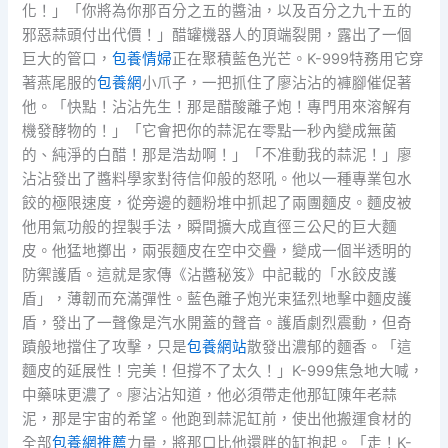
化！」「你將為你那百分之五的醬油，以及百分之九十五的
邪惡蒜頭付出代價！」醋罐機器人的頂端裂開，露出了一個
巨大的管口，
包養情婦
正在聚積藍色光芒。K-999特務用它穿
著燕尾服的
包養網
小爪子，一把抓住了廖沾沾的褲腳催促著
他。「快點！沾沾先生！那是醋酸離子炮！專門用來溶解有
機發酵物的！」「它會把你的蒜泥在零點一秒內變成無菌
的、純淨的白醋！那是浩劫啊！」「不准動我的蒜泥！」廖
沾沾發出了醬料學家對待信仰般的怒吼。他以一種專業包水
餃的極限速度，從旁邊的麵粉堆中抓起了兩團麵皮。麵皮被
他用氣功般的捏製手法，瞬間擴大成直徑三公尺的巨大麵
皮。他猛地擲出，兩張麵皮在空中交疊，變成一個半透明的
防禦護盾。這就是家傳《沾醬秘笈》中記載的「水餃皮護
盾」，薄韌而充滿彈性。藍色離子炮光束猛烈地擊中麵皮護
盾，發出了一聲像是汽水開蓋的聲音。護盾劇烈震動，但奇
蹟般地擋住了攻擊，只是
包養網站
散發出濃郁的麵香。「這
麵皮的延展性！完美！但撐不了太久！」K-999焦急地大喊，
中藥味更濃了。廖沾沾知道，他必須帶走他那缸陳年老蒜
泥，那是宇宙的希望。他跑到蒜泥缸前，使出他搬運食材的
全部
包養網推薦
力量，將那口比他還胖的缸抱起。「走！K-