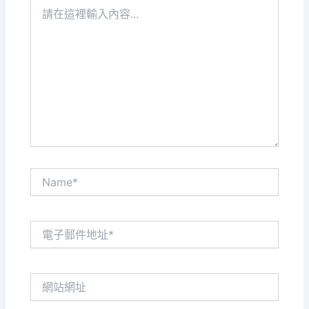
請
在
這
裡
輸
入
內
容...
Name*
電
子
郵
件
網
地
站
址
網