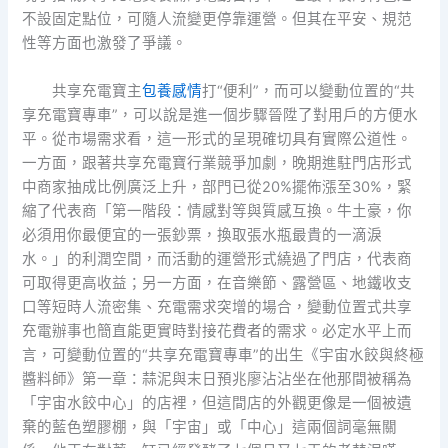
不設固定點位，可隨人流變更停靠運營。但其在平安、規范
性等方面也激發了爭議。
共享充電寶主
包養感情
打“便利”，而可以變動位置的“共
享充電寶專車”，可以說是進一個步驟晉陞了對用戶的方便水
平。從市場需求看，這一形式的呈現確切具有實際公道性。
一方面，跟著共享充電寶行業競爭加劇，晚期進駐門店形式
中商家抽成比例廣泛上升，部門已從20%擺佈漲至30%，緊
縮了代表商「第一階段：情感對等與質感互換。牛土豪，你
必須用你最便宜的一張鈔票，換取張水瓶最貴的一滴淚
水。」的利潤空間，而活動的運營形式繞過了門店，代表商
可取得更高收益；另一方面，在音樂節、露營區、地鐵收支
口等短時人流密集、充電需求突增的場合，變動位置式共享
充電辦事也簡直能更實時對接花費者的需求。必定水平上而
言，可變動位置的“共享充電寶專車”的出生《宇宙水餃與終極
醬料師》第一章：蒜泥與末日預兆廖沾沾坐在他那間被稱為
「宇宙水餃中心」的店裡，但這間店的外觀更像是一個被遺
棄的藍色塑膠棚，與「宇宙」或「中心」這兩個詞毫無關