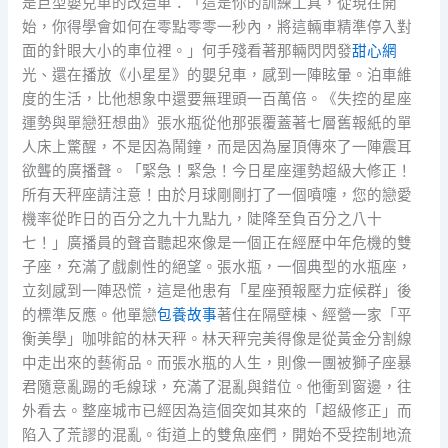
是巨型嬰兒車的改造車：「這是你的訓練工具，從現在開
始，你得學會如何在零點零零一秒內，將這輛車精準停入對
面的針眼大小的車位裡。」何手殘看著那輛閃閃發
甜心網
光、還在播放《小星星》的嬰兒車，感到一陣眩暈。泊車維
度的生活，比他想象中還要無理頭一百萬倍。《失控的星座
運勢與單戀狂想曲》張水瓶從他那張覆蓋著七層舊報紙的單
人床上驚醒，不是因為鬧鐘，而是因為屋頂傳來了一陣震耳
欲聾的廣播聲。「緊急！緊急！今日星座運勢超級大修正！
所有天秤座請注意！由於月球剛剛打了一個噴嚏，您的戀愛
機率從昨日的百分之九十九點九，陡降至負百分之八十
七！」廣播員的聲音聽起來像是一個正在經歷中年危機的雙
子座，充滿了戲劇性的絕望。張水瓶，一個典型的水瓶座，
立刻感到一陣恐慌，這是他患有「星座預報壓力症候群」後
的標準反應。他單戀
包養故事
著住在隔壁棟、經營一家「平
衡美學」咖啡館的林天秤。林天秤完美得像是從黃金分割線
中走出來的藝術品。而張水瓶的人生，則像一團被獅子座暴
君隨意亂踢的毛線球，充滿了混亂與錯位。他衝到窗邊，往
外看去。整座城市已經因為這個突如其來的「超級修正」而
陷入了荒謬的混亂。街道上的雙魚座們，開始不受控制地流