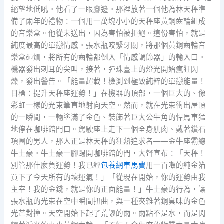
絕望地低吼。他看了一眼腳邊。那裡放著一個他為林天秤準
備了兩年的禮物：一個用一萬塊小小的天秤座黃銅齒輪組成
的音樂盒。他從未送出，因為害怕被拒絕。這份害怕，就是
純度最高的單戀情感。張水瓶咬緊牙關，將那個黃銅齒輪音
樂盒砸爛，將所有的齒輪都倒入「情感調節器」的輸入口。
機器發出刺耳的尖叫，接著，彈珠臺上的燈光開始瘋狂閃
爍，發出警告。「能量超載！檢測到極致純粹的單戀能量！
目標：提升天秤座運勢！」在機器的頂部，一個巨大的、像
彩虹一樣的光束筆直地射向天空。然而，就在光束衝出屋頂
的一瞬間，一輛塗滿了金色、裝飾著巨大公牛角的悍馬車猛
地停在咖啡館門口。駕駛座上走下一個全身肌肉、戴著鑽石
項圈的男人，那人正是林天秤的狂熱追求者——金牛座霸總
牛土豪。牛土豪一腳踢開咖啡館的門，大聲宣布：「天秤！
別管那什麼負運勢！我已經
包養網車馬費
用一百噸的純金箔
買下了今天所有的壞運氣！」「從現在開始，你的運勢由我
主宰！我的金錢，就是你的正面能量！」牛土豪的行為，讓
張水瓶的光束在空中瞬間扭曲，與一種夾雜著銅臭味的金色
光芒對撞。天空開始下起了荒謬的雨。雨點不是水，而是閃