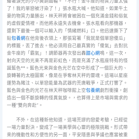
耀著淚光的小小黃銅齒輪。「不行！金牛座的物質力量太強
了！我的單戀被汙染了！」張水瓶大喊。他知道，如果牛土
豪的物質力量勝出，林天秤將會被困在一個充滿金錢和俗氣
的虛假愛情裡，而他將永遠失去機會。張水瓶看向那機器，
還剩下最後一個可以輸入的「情緒燃料」口。他迅速撕下了
貼
包養網
在他背後衣領上，那張寫著「我就是個單戀傻瓜」
的標籤，丟了進去。他必須用自己最真實的「傻氣」去對抗
金牛座的「霸氣」！調節器再次發出轟
甜心網
鳴，這一次，
射向天空的光束不再是彩虹色，而是充滿了水瓶座特有的怪
誕藍色**。藍色光束與金色光芒在空中形成了一個巨大的、
旋轉著的太極圖案，像是在爭奪林天秤的靈魂。這場以星座
運勢為賭注、以單戀能量為武器的荒唐戰爭，正式打響了。
藍色與金色的光芒在林天秤咖啡館上空
包養網
劇烈衝撞，創
造出一個不斷旋轉的怪異氣旋。，也算得上是市場與需求的
一種“雙向奔赴”。
不外，在這種新他知道，這場荒謬的戀愛考驗，已經從
一場力量對決，變成了一場美學與心靈的極限挑戰。形式帶
來的機動性和方便性的另一面，平安隱患與爭議也應當被重