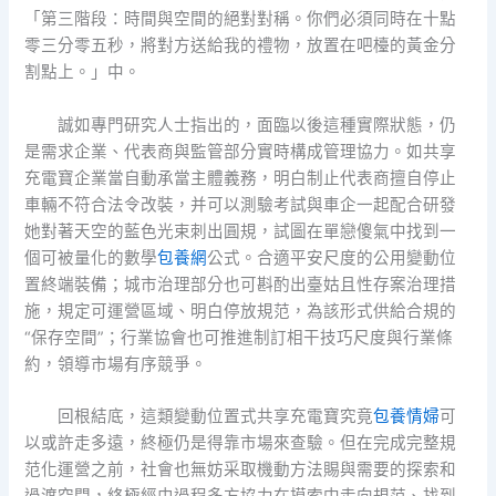
「第三階段：時間與空間的絕對對稱。你們必須同時在十點
零三分零五秒，將對方送給我的禮物，放置在吧檯的黃金分
割點上。」中。
誠如專門研究人士指出的，面臨以後這種實際狀態，仍
是需求企業、代表商與監管部分實時構成管理協力。如共享
充電寶企業當自動承當主體義務，明白制止代表商擅自停止
車輛不符合法令改裝，并可以測驗考試與車企一起配合研發
她對著天空的藍色光束刺出圓規，試圖在單戀傻氣中找到一
個可被量化的數學
包養網
公式。合適平安尺度的公用變動位
置終端裝備；城市治理部分也可斟酌出臺姑且性存案治理措
施，規定可運營區域、明白停放規范，為該形式供給合規的
“保存空間”；行業協會也可推進制訂相干技巧尺度與行業條
約，領導市場有序競爭。
回根結底，這類變動位置式共享充電寶究竟
包養情婦
可
以或許走多遠，終極仍是得靠市場來查驗。但在完成完整規
范化運營之前，社會也無妨采取機動方法賜與需要的探索和
過渡空間，終極經由過程多方協力在摸索中走向規范、找到