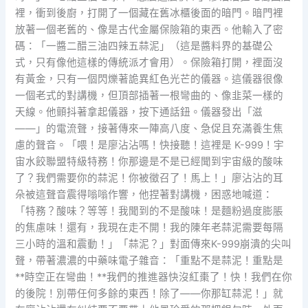
裡，衝到後廚，打開了一個藏在舊冰櫃後面的暗門。暗門裡
放著一個老舊的、像是古代金屬保險箱的東西。他輸入了密
碼：「一醬二醋三油四辣五蒜泥」（這是醬料界的基礎公
式，只有像他這樣的傳統派才會用）。保險箱打開，裡面沒
有黃金，只有一個閃爍著詭異紅色光芒的儀器。這儀器很像
一個老式的對講機，但頂部插著一根彎曲的、像韭菜一樣的
天線。他顫抖著拿起儀器，按下通話鈕。儀器發出「滋
——」的電流聲，接著傳來一陣高八度、急促且充滿養生焦
慮的聲音。「喂！是廖沾沾嗎！快接聽！這裡是 K-999！宇
宙水餃聯盟特級特務！你那邊是不是已經聞到宇宙級的酸味
了？我們需要你的蒜泥！你被徵召了！馬上！」廖沾沾的耳
朵被這聲音震得嗡嗡作響，他捏著對講機，困惑地喊道：
「特務？酸味？等等！我聞到的不是酸味！是麵粉過度膨脹
的焦慮味！還有，我現在走不開！我的陳年老蒜泥需要每隔
三小時的溫和震動！」「蒜泥？」對面傳來K-999崩潰的尖叫
聲，帶著濃濃的中藥味電子雜音：「重點不是蒜泥！重點是
**時空正在彎曲！**我們的推進器快沒紅棗了！快！我們在你
的後院！別帶任何多餘的東西！除了——你那缸蒜泥！」就