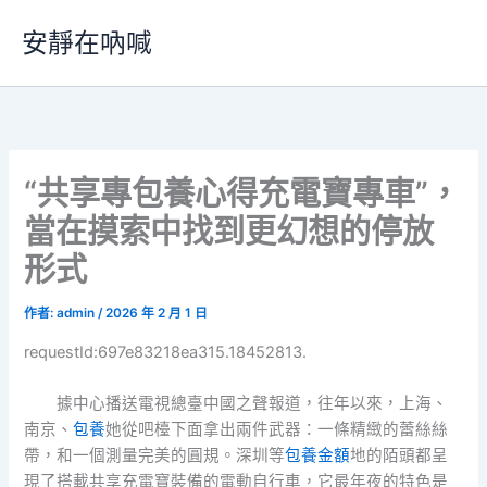
跳
安靜在吶喊
至
主
要
內
容
“共享專包養心得充電寶專車”，
當在摸索中找到更幻想的停放
形式
作者:
admin
/
2026 年 2 月 1 日
requestId:697e83218ea315.18452813.
據中心播送電視總臺中國之聲報道，往年以來，上海、
南京、
包養
她從吧檯下面拿出兩件武器：一條精緻的蕾絲絲
帶，和一個測量完美的圓規。深圳等
包養金額
地的陌頭都呈
現了搭載共享充電寶裝備的電動自行車，它最年夜的特色是