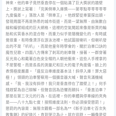
神來，他的車子竟然垂直停在一個貼滿了巨大獎狀的牆壁
上。獎狀上寫著：「完美倒車入庫獎——第零點零零零零零
九度偏差。」落款人是「倒車王」。他趕緊從車窗探出頭，
發現周圍不再是熟悉的城市街道，而是一望無際、由無數白
線和編號組成的巨大網格。這裡的空氣聞起來像是新買的輪
胎和劣質香水的混合物，而重力似乎是隨機變化的，有時感
覺很重，有時像漂浮在游泳池裡。他試圖按喇叭，但喇叭發
出的不是「叭叭」，而是他童年時學會的、關於泊車口訣的
魔性兒歌。四面八方傳來了刺耳的剎車聲，接著，一群穿著
反光背心和戴著白色安全帽的人朝他衝來。這些人手裡拿的
不是警棍，而是長長的測量尺和巨大的電子角度儀，臉上的
表情極度嚴肅。「違反泊車維度基本法！斜停入庫！罪大惡
極！」領頭的泊車警察用一個擴音器大喊，聲音充滿機械
感。「我、我沒有斜停！我只是垂直停在了牆壁上！」何手
殘趕緊為自己辯解，但聲音因為恐懼而顫抖。「垂直泊車？
那是在第三次元的行為，在這裡，你的車體與停車線的夾角
是——八十九點七度！按照維度法則，你必須接受懲罰！」
懲罰的內容是：無限次觀看一部名為**《新手泊車七百次失
敗集錦》的紀錄片，直到哭泣為止。就在這時，一輛像是從