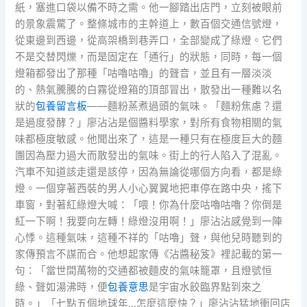
紙，塞進口袋以備不時之需。他一腳踏出店門，立刻被眼前
的景象震驚了。整條城市的主幹道上，數百個交通信號燈，
從東邊到西邊，從高架橋到巷弄口，全部變成了綠燈。它們
不是交替閃爍，而是固定在「通行」的狀態，同時，每一個
燈箱都發出了那種「咕嚕咕嚕」的聲音，並且有一層淡淡
的、熱氣騰騰的白霧從燈箱的頂部冒出，散發出一種難以名
狀的
包養留言板
——麵粉蒸煮過頭的氣味。「麵粉焦慮？還
是過度發酵？」廖沾沾是個醬料學家，對所有食物相關的氣
味都極度敏感。他聞出來了，這是一種只有在極度巨大的麵
團因為壓力過大而散發出的氣味。街上的行人陷入了混亂。
汽車不知道該走還是該停，因為無論從哪個方向看，都是綠
燈。一個穿著西裝的男人小心翼翼地把車停在路中央，搖下
車窗，對著紅綠燈大喊：「喂！你為什麼咕嚕咕嚕？你倒是
紅一下啊！我要向左轉！綠燈沒用啊！」廖沾沾感覺到一陣
心悸。這種氣味，這種不祥的「咕嚕」聲，與他兒時聽到的
家傳預言不謀而合。他想起家傳《沾醬秘笈》裡記載的第一
句：「當世間萬物的交通都被麵皮的氣味籠罩，且燈號恒
綠、聲如湯沸時，便
包養意思
是宇宙水餃臨界點到來之
時。」「七點五個地球年…怎麼這麼快？」廖沾沾猛地衝回店