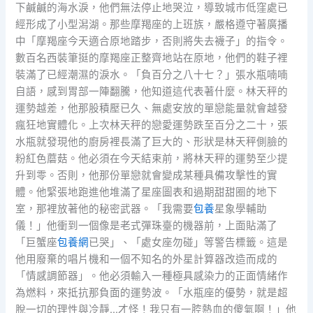
下鹹鹹的海水淚，他們無法停止地哭泣，導致城市低窪處已
經形成了小型潟湖。那些摩羯座的上班族，嚴格遵守著廣播
中「摩羯座今天適合原地踏步，否則將失去襪子」的指令。
數百名西裝筆挺的摩羯座正整齊地站在原地，他們的鞋子裡
裝滿了已經潮濕的淚水。「負百分之八十七？」張水瓶喃喃
自語，感到胃部一陣翻騰，他知道這代表著什麼。林天秤的
運勢越差，他那股積壓已久、無處安放的單戀能量就會越發
瘋狂地實體化。上次林天秤的戀愛運勢跌至百分之二十，張
水瓶就發現他的廚房裡長滿了巨大的、形狀是林天秤側臉的
粉紅色蘑菇。他必須在今天結束前，將林天秤的運勢至少提
升到零。否則，他那份單戀就會變成某種具備攻擊性的實
體。他緊張地跑進他堆滿了星座圖表和過期甜甜圈的地下
室，那裡放著他的秘密武器。「我需要
包養
星象學輔助
儀！」他衝到一個像是老式彈珠臺的機器前，上面貼滿了
「巨蟹座
包養網
已哭」、「處女座勿碰」等警告標籤。這是
他用廢棄的唱片機和一個不知名的外星計算器改造而成的
「情感調節器」。他必須輸入一種極具感染力的正面情緒作
為燃料，來抵抗那負面的運勢波。「水瓶座的優勢，就是超
脫一切的理性與冷靜…才怪！我只有一腔熱血的傻氣啊！」他