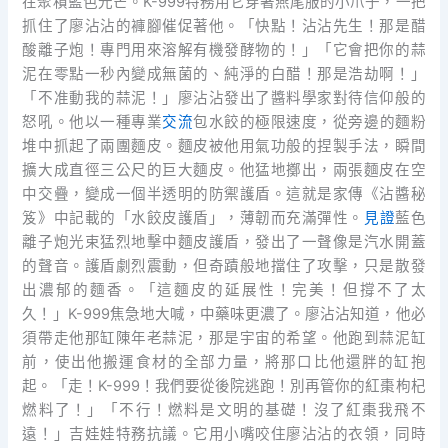
在聚積藍色光芒。K-999特務用它穿著燕尾服的小爪子，一把
抓住了廖沾沾的褲腳催促著他。「快點！沾沾先生！那是醋
酸離子炮！專門用來溶解有機發酵物的！」「它會把你的蒜
泥在零點一秒內變成無菌的、純淨的白醋！那是浩劫啊！」
「不准動我的蒜泥！」廖沾沾發出了醬料學家對待信仰般的
怒吼。他以一種專業
交流
包水餃的極限速度，從旁邊的麵粉
堆中抓起了兩團麵皮。麵皮被他用氣功般的捏製手法，瞬間
擴大成直徑三公尺的巨大麵皮。他猛地擲出，兩張麵皮在空
中交疊，變成一個半透明的防禦護盾。這就是家傳《沾醬秘
笈》中記載的「水餃皮護盾」，薄韌而充滿彈性。
見證
藍色
離子炮光束猛烈地擊中麵皮護盾，發出了一聲像是汽水開蓋
的聲音。護盾劇烈震動，但奇蹟般地擋住了攻擊，只是散發
出濃郁的麵香。「這麵皮的延展性！完美！但撐不了太
久！」K-999焦急地大喊，中藥味更濃了。廖沾沾知道，他必
須帶走他那缸陳年老蒜泥，那是宇宙的希望。他跑到蒜泥缸
前，使出他搬運食材的全部力量，將那口比他還胖的缸抱
起。「走！K-999！我們要從後院逃跑！別再管你的紅棗枸杞
燃料了！」「不行！燃料是文明的基礎！沒了紅棗我飛不
遠！」吉娃娃特務抗議。它用小嘴咬住廖沾沾的衣領，同時