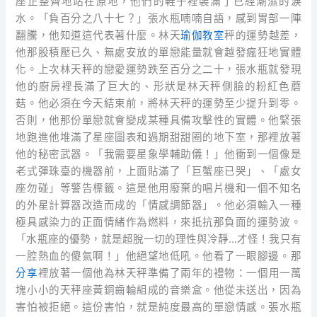
座正整齊地站在原地，他們的鞋子裡裝滿了已經潮濕的淚
水。「負百分之八十七？」張水瓶喃喃自語，感到胃部一陣
翻騰，他知道這代表著什麼。林天
瑜伽教室
秤的運勢越差，
他那股積壓已久、無處安放的單戀能量就會越發瘋狂地實體
化。上次林天秤的戀愛運勢跌至百分之二十，張水瓶就發現
他的廚房裡長滿了巨大的、形狀是林天秤側臉的粉紅色蘑
菇。他必須在今天結束前，將林天秤的運勢至少提升到零。
否則，他那份單戀就會變成某種具備攻擊性的實體。他緊張
地跑進他堆滿了星座圖表和過期甜甜圈的地下室，那裡放著
他的秘密武器。「我需要星象學輔助儀！」他衝到一個像是
老式彈珠臺的機器前，上面貼滿了「巨蟹座已哭」、「處女
座勿碰」等警告標籤。這是他用廢棄的唱片機和一個不知名
的外星計算器改造而成的「情感調節器」。他必須輸入一種
極具感染力的正面情緒作為燃料，來抵抗那負面的運勢波。
「水瓶座的優勢，就是超脫一切的理性與冷靜…才怪！我只有
一腔熱血的傻氣啊！」他絕望地低吼。他看了一眼腳邊。那
分享
裡放著一個他為林天秤準備了兩年的禮物：一個用一萬
塊小小的天秤座黃銅齒輪組成的音樂盒。他從未送出，因為
害怕被拒絕。這份害怕，就是純度最高的單戀情感。張水瓶