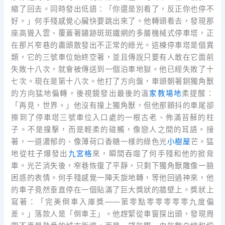
縮了回去。同時發出低語：「你還是別看了，反正你也停不
好。」何手殘感覺心臟快要跳出來了。他轉頭看去，發現那
座高聳入雲、覆蓋著鏽跡斑斑鐵網的多層機械式停車塔，正
在那片窄巷的盡頭散發出不正常的綠光。這棟停車塔是個異
類，它的三號車位始終空著，並且傳說只要有人敢在它面前
失敗十八次，就會被傳送到一個泊車地獄。他已經失敗了十
七次。現在是第十八次。他打了方向盤，車頭朝著銅獨角獸
的方向猛地偏轉。後視鏡發出最後的溫
家教場地
柔提醒：
「再見，世界。」他沒有撞上獨角獸，但他那顫抖的車尾卻
擦到了停車塔三號車位入口處的一根古老、佈滿苔蘚的柱
子。不是撞擊，而是輕柔的碰觸，像戀人之間的耳語。接
著，一道濃郁的、像薄荷口香糖一樣的綠色光
小樹屋
芒。猛
地從柱子爆發出
九宮格
來，瞬間吞噬了何手殘和他的掀背
車。光芒消失後，窄巷恢復了平靜，只剩下獨角獸雕像一臉
困惑的表情。何手殘感覺一陣天旋地轉，等他回過神來，他
的車子竟然垂直停在一個貼滿了巨大獎狀的牆壁上。獎狀上
寫著：「完美倒車入庫獎——第零點零零零零零九度偏
差。」落款人是「倒車王」。他趕緊從車窗探出頭，發現周