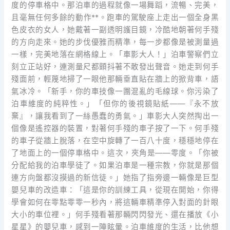
度的停車格中。那泊車的過程就像一場舞蹈，流暢、完美，
且毫無任何多餘的動作**。跑車的駕駛座上走出一個全身黑
色皮衣的女人，她戴著一副透明護目鏡，冷酷地朝著何手殘
的方向走來。她的步伐優雅而精準，每一步都像是被測量過
一樣，完美地落在網格線上。「車影大人！」泊車警察們立
刻立正站好，連測量尺都顫抖著不敢發出聲音。她走到何手
殘面前，輕蔑地掃了一眼他那輛垂直貼在牆上的掀背車，語
氣冰冷。「新手，你的車技像一團混亂的毛線球。你污染了
泊車維度的純粹性。」「但你的後視鏡貼紙——『永不放
棄』，讓我看到了一絲愚蠢的勇氣。」車影大人突然掏出一
個像是遙控器的裝置，對著何手殘的車子按了一下。何手殘
的車子從牆上脫落，在空中旋轉了一百八十度，穩穩地停在
了地面上的一個停車格中。這次，夾角是——零度。「你被
分配給我的泊車學徒了。如果泊車是一種宗教，你就是那個
連方向盤都沒摸過的新信徒。」她指了指旁邊一輛像是巨型
嬰兒車的改造車：「這是你的訓練工具，從現在開始，你得
學會如何在零點零零一秒內，將這輛車精準停入對面的針眼
大小的車位裡。」何手殘看著那輛閃閃發光、還在播放《小
星星》的嬰兒車，感到一陣眩暈。泊車維度的生活，比他想