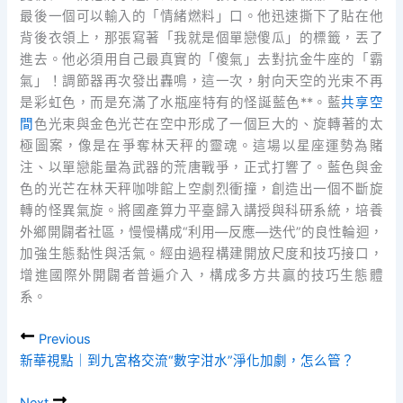
最後一個可以輸入的「情緒燃料」口。他迅速撕下了貼在他
背後衣領上，那張寫著「我就是個單戀傻瓜」的標籤，丟了
進去。他必須用自己最真實的「傻氣」去對抗金牛座的「霸
氣」！調節器再次發出轟鳴，這一次，射向天空的光束不再
是彩虹色，而是充滿了水瓶座特有的怪誕藍色**。藍
共享空
間
色光束與金色光芒在空中形成了一個巨大的、旋轉著的太
極圖案，像是在爭奪林天秤的靈魂。這場以星座運勢為賭
注、以單戀能量為武器的荒唐戰爭，正式打響了。藍色與金
色的光芒在林天秤咖啡館上空劇烈衝撞，創造出一個不斷旋
轉的怪異氣旋。將國產算力平臺歸入講授與科研系統，培養
外鄉開闢者社區，慢慢構成“利用—反應—迭代”的良性輪迴，
加強生態黏性與活氣。經由過程構建開放尺度和技巧接口，
增進國際外開闢者普遍介入，構成多方共贏的技巧生態體
系。
Previous
新華視點｜到九宮格交流“數字泔水”淨化加劇，怎么管？