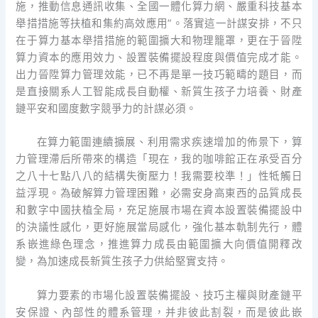
施，推動信息通訊收集、全國一體化算力網、嚴重科技基本
舉措措施等扶植和集約高效應用”。落實這一計謀安排，不只
在于算力基本舉措措施的範圍擴大和物理籠罩，更在于晉陞
算力資本的應用效力、設置裝備擺設程度與價值完成才能。
出力晉陞算力管理效能，已不再是單一技巧範疇的題目，而
是直接關系人工智能成長自動權、新質生孩子力培養、財產
鏈平安和國度數字競爭力的計謀必須。
在算力範圍連續擴展、利用需求疾速增加的佈景下，算
力管理滯后所帶來的構造「現在，我的咖啡館正在承受百分
之八十七點八八的結構失衡壓力！我需要校準！」性牴觸日
益浮現。為破解算力管理困難，必需安身高東西的品質成長
和數字中國扶植全局，充足施展市場在資本設置裝備擺設中
的決議性感化，更好施展當局感化，強化基本軌制先行，體
系嵌進綠色理念，推進算力成長由範圍擴大向價值開釋改
變，為加速成長新質生孩子力供給堅實支持。
算力要素的市場化設置裝備擺設、技巧主權與財產鏈平
安保證、內部性的體系管理，并非彼此割裂，而是彼此嵌