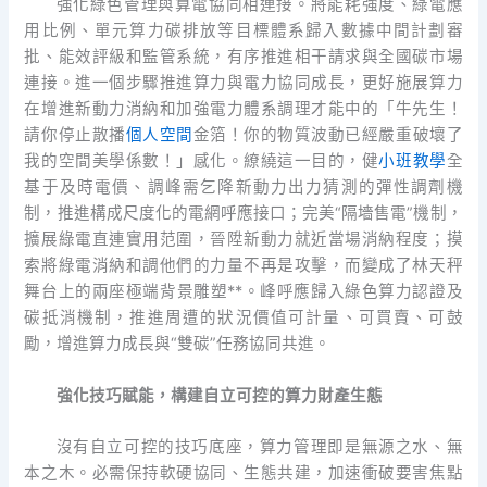
強化綠色管理與算電協同相連接。將能耗強度、綠電應
用比例、單元算力碳排放等目標體系歸入數據中間計劃審
批、能效評級和監管系統，有序推進相干請求與全國碳市場
連接。進一個步驟推進算力與電力協同成長，更好施展算力
在增進新動力消納和加強電力體系調理才能中的「牛先生！
請你停止散播
個人空間
金箔！你的物質波動已經嚴重破壞了
我的空間美學係數！」感化。繚繞這一目的，健
小班教學
全
基于及時電價、調峰需乞降新動力出力猜測的彈性調劑機
制，推進構成尺度化的電網呼應接口；完美“隔墻售電”機制，
擴展綠電直連實用范圍，晉陞新動力就近當場消納程度；摸
索將綠電消納和調他們的力量不再是攻擊，而變成了林天秤
舞台上的兩座極端背景雕塑**。峰呼應歸入綠色算力認證及
碳抵消機制，推進周遭的狀況價值可計量、可買賣、可鼓
勵，增進算力成長與“雙碳”任務協同共進。
強化技巧賦能，構建自立可控的算力財產生態
沒有自立可控的技巧底座，算力管理即是無源之水、無
本之木。必需保持軟硬協同、生態共建，加速衝破要害焦點