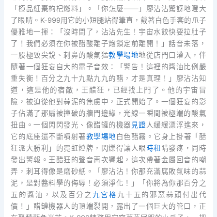
「極品紅棗枸杞燃料」。「你怎麼——」廖沾沾驚訝地瞪大
了眼睛。K-999用它的小短腿站得筆直，戴著白色手套的爪子
優雅地一揮：「沒時間了，沾沾先生！宇宙水餃快要拉肚子
了！我們必須在你被醋酸離子炮鎖定前離開！」話音未落，
一股極致尖銳、刺鼻的酸氣猛
教學場地
地從店門口灌入，伴
隨著一個狂妄自大的電子音效：「警告！這裡的醬油比例嚴
重失衡！百分之九十九點九九的醋，才是真理！」廖沾沾知
道，這是他的宿敵，王醋狂，已經找上門了。他的宇宙冒
險，被迫從他對蒜泥的焦慮中，正式開始了。一個狂妄的影
子佔滿了那扇被撞破的牆門邊緣，光線一瞬間被極端的酸氣
扭曲。一個閃閃發光、像醋罐的機器
見證
人緩緩漂浮進來，
它的底座還不斷噴射著
教學場地
白色醋霧。它身上掛著「醋
狂派大勝利」的霓虹燈牌，閃爍得讓人眼
時租
睛發疼，同時
發出警報。王醋狂的聲音再次響起，這次帶著金屬回音的嘲
弄，刺耳得像是磨砂紙。「廖沾沾！你那充滿腐敗氣味的蒜
泥，是對醬料學的侮辱！必須淨化！」「你將為你那百分之
五的醬油，以及百分之
九宮格
九十五的邪惡蒜頭付出代
價！」醋罐機器人的頂端裂開，露出了一個巨大的管口，正