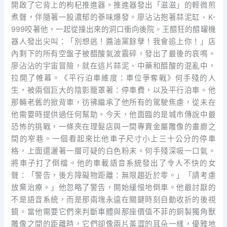
開啟了它背上的枸杞推進器。推進器發出「滋滋」的輕微煎
煮聲，伴隨著一股濃郁的蔘味爆發。廖沾沾抱著蒜泥缸、K-
999咬著他，一起從撞出來的洞口衝向後院。王醋狂的醋罐機
器人發出尖叫：「別想逃！醬油黨餘孽！我會追上你！」店
內剩下的所有空盤子被醋酸氣波震碎，發出了最後的哀鳴。
廖沾沾的宇宙冒險，就在這片蒜泥、中藥和醋酸的混亂中，
拉開了帷幕。《平行泊車維度：車位爭奪戰》何手殘的人
生，被兩個巨大的陰影籠罩著：停車費，以及平行泊車。他
那輛老舊的掀背車，彷彿繼承了他所有的駕駛焦慮，從未在
他需要時提供過任何幫助。今天，他面臨的是城市傳說中最
恐怖的挑戰，一條夾在理髮店與一間專賣金屬雕像的畫廊之
間的窄巷。一個看起來比他車子尺寸小上三十公分的停車
格，上面還灑著一層可疑的白色粉末。何手殘深吸一口氣。
將車子打了倒檔。他的車載語音系統發出了令人不快的女
聲：「警告，後方障礙物距離：無限趨近於零。」「請考慮
放棄治療。」他忽略了警告，開始緩慢地倒車。他最討厭的
不是語音系統，而是那兩塊永遠在關鍵時刻自動收折的後視
鏡。當他需要它們來判斷車體與那座價值不菲的銅製獨角獸
雕像之間的距離時，它們卻像兩片羞澀的耳朵一樣，優雅地