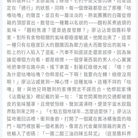
橋到巷弄口，全部變成了綠燈。它們不是交替閃爍，而是固
定在「通行」的狀態，同時，每一個燈箱都發出了那種「咕
嚕咕嚕」的聲音，並且有一層淡淡的、熱氣騰騰的白霧從燈
箱的頂部冒出，散發出一種難以名狀的——麵粉蒸煮過頭的
氣味。「麵粉焦慮？還是過度發酵？」廖沾沾是個醬料學
家，對所有食物相關的氣味都極度敏感。他聞出來了，這是
一種只有在極度巨大的麵團因為壓力過大而散發出的氣味。
街上的行人陷入了混亂。汽車不知道該走還是該停，因為無
論從哪個方向看，都是綠燈。一個穿著西裝的男人小心翼翼
地把車停在路中央，搖下車窗，對著紅綠燈大喊：「喂！你
為什麼咕嚕咕嚕？你倒是紅一下啊！我要向左轉！綠燈沒用
啊！」廖沾沾感覺到一陣心悸。這種氣味，這種不祥的「咕
嚕」聲，與他兒時聽到的家傳預言不謀而合。他想起家傳
《沾醬秘笈》裡記載的第一句：「當世間萬物的交通都被麵
皮的氣味籠罩，且燈號恒綠、聲如湯沸時，便是宇宙水餃臨
界點到來之時。」「七點五個地球年…怎麼這麼快？」廖沾沾
猛地衝回店裡，衝到後廚，打開了一個藏在舊冰櫃後面的暗
門。暗門裡放著一個老舊的、像是古代金屬保險箱的東西。
他輸入了密碼：「一醬二醋三油四辣五蒜泥」（這是醬料界