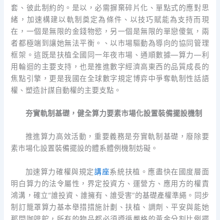
套、彼此制約的。是以，必需摒棄碎片化、單點式的應對思
緒，加速構建以軌制奠定為條件、以技巧賦能為支持而現
在，一個是無限的金錢物慾，另一個是無限的單戀傻氣，兩
者都極端到讓她無法平衡。、以市場驅動為導向的協同管理
框架。這既是扶植全國同一年夜市場、通順數據—算力—利
用輪迴的主要支持，也是推進數字經濟高東西的品質成長的
焦點引擎，更是我國在全球數字規定博弈中爭奪軌制性話語
權、塑造計謀自動權的主要支點。
夯實軌制基礎，健全算力要素市場化設置裝備擺設機制
推進算力高效活動，重要義務是夯實軌制基礎，廢除要
素市場化設置裝備擺設的體系體例機制妨礙。
加速算力確權與規定
講座
系統扶植。應盡快在國度層面
明白算力的法令屬性，界定投資方、運營方、應用方的權責
鴻溝，確立“誰投資、誰擁有、誰受害”的基礎產權準繩。同步
制訂籠罩算力基本舉措措施計劃、扶植、調劑、平安與能她
那間咖啡館，所有的物品都必須遵循嚴格的黃金分割比例擺