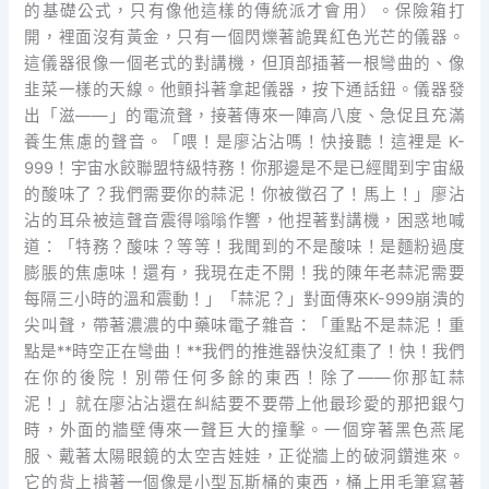
的基礎公式，只有像他這樣的傳統派才會用）。保險箱打
開，裡面沒有黃金，只有一個閃爍著詭異紅色光芒的儀器。
這儀器很像一個老式的對講機，但頂部插著一根彎曲的、像
韭菜一樣的天線。他顫抖著拿起儀器，按下通話鈕。儀器發
出「滋——」的電流聲，接著傳來一陣高八度、急促且充滿
養生焦慮的聲音。「喂！是廖沾沾嗎！快接聽！這裡是 K-
999！宇宙水餃聯盟特級特務！你那邊是不是已經聞到宇宙級
的酸味了？我們需要你的蒜泥！你被徵召了！馬上！」廖沾
沾的耳朵被這聲音震得嗡嗡作響，他捏著對講機，困惑地喊
道：「特務？酸味？等等！我聞到的不是酸味！是麵粉過度
膨脹的焦慮味！還有，我現在走不開！我的陳年老蒜泥需要
每隔三小時的溫和震動！」「蒜泥？」對面傳來K-999崩潰的
尖叫聲，帶著濃濃的中藥味電子雜音：「重點不是蒜泥！重
點是**時空正在彎曲！**我們的推進器快沒紅棗了！快！我們
在你的後院！別帶任何多餘的東西！除了——你那缸蒜
泥！」就在廖沾沾還在糾結要不要帶上他最珍愛的那把銀勺
時，外面的牆壁傳來一聲巨大的撞擊。一個穿著黑色燕尾
服、戴著太陽眼鏡的太空吉娃娃，正從牆上的破洞鑽進來。
它的背上揹著一個像是小型瓦斯桶的東西，桶上用毛筆寫著