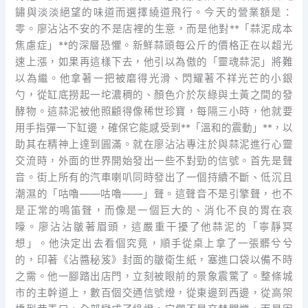
鏽與淡淡絕望的味道而選擇繞道飛行。今天的營業額是：
零。廖沾沾不安的不是店裡的生意，而是他對**「蒜泥成本
焦慮症」**的深層恐懼。新鮮蒜頭每公斤的價格正在以超光
速上漲，如果再這樣下去，他引以為傲的「靈魂蒜泥」將難
以為繼。他拿著一把被磨得光滑、閃耀著不祥光芒的小銀
勺，從缸底撈起一坨濃稠的、顏色介於灰綠與土黃之間的發
酵物。這蒜泥被他照顧得像稀世珍寶，每隔三小時，他就要
用手指彈一下缸邊，確保它能感受到**「溫和的震動」**，以
助其在精神上達到圓滿。就在廖沾沾專注於與蒜泥進行心靈
交流時，外面的世界開始發出一些不對勁的信號。首先是聲
音。街上所有的汽車喇叭同時發出了一個持續不斷、低沉且
潮濕的「咕嚕——咕嚕——」聲。這聲音不是引擎聲，也不
是正常的鳴笛聲，而像是一個巨大的、消化不良的胃在哀
嚎。廖沾沾皺著眉頭，這嚴重干擾了他蒜泥的「寧靜冥
想」。他決定出去看個究竟，順手從桌上拿了一張髒兮兮
的，印著《沾醬秘笈》封面的皺衛生紙，塞進口袋以備不時
之需。他一腳踏出店門，立刻被眼前的景象震驚了。整條城
市的主幹道上，數百個交通信號燈，從東邊到西邊，從高架