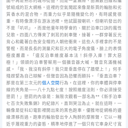
圍不再是熟悉的城市街道，而是一望無際、由無數白線和編
號組成的巨大網格。這裡的空氣聞起來像是新買的輪胎和劣
質香水的混合物，而重力似乎是隨機變化的，有時感覺很
重，有時像漂浮在游泳池裡。他試圖按喇叭，但喇叭發出的
不是「叭叭」，而是他童年時學會的、關於泊車口訣的魔性
兒歌。四面八方傳來了刺耳的剎車聲，接著，一群穿著反光
背心和戴著白色安全帽的人朝他衝來。這些人手裡拿的不是
警棍，而是長長的測量尺和巨大的電子角度儀，臉上的表情
極度嚴肅。「違反泊車維度基本法！斜停入庫！罪大惡
極！」領頭的泊車警察用一個擴音器大喊，聲音充滿機械
感。「我、我沒有斜停！我只是垂直停在了牆壁上！」何手
殘趕緊為自己辯解，但聲音因為恐懼而顫抖。「垂直泊車？
那是在第三次元的
個人空間
行為，在這裡，你的車體與停車
線的夾角是——八十九點七度！按照維度法則，你必須接受
懲罰！」懲罰的內容是：無限次觀看一部名為**《新手泊車
七百次失敗集錦》的紀錄片，直到哭泣為止。就在這時，一
輛像是從科幻電影裡開出來的黑色跑車，優雅地從網格的邊
緣漂移而過。跑車的輪胎發出令人陶醉的摩擦聲，它以一種
近乎蔑視重力的姿態，精準地停進了一個只有它車身尺寸寬