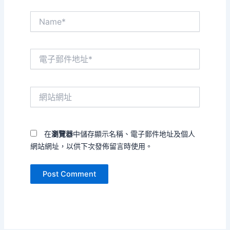
Name*
電
子
郵
件
網
地
站
址
網
*
址
在
瀏覽器
中儲存顯示名稱、電子郵件地址及個人
網站網址，以供下次發佈留言時使用。