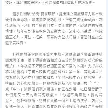
技巧，構建開放兼容、可連續演進的國產算力技巧系統。
體系性衝破“洽商”要害環節。提出建立國度級算力基本軟
硬件嚴重專項，聚焦焦點技巧瓶頸，推進完成從design、制
造到東西、利用的全鏈條自立。防止重硬件、輕軟件的投進
慣性，加年夜對底層軟件的支撐力度，筑牢技巧基礎，構成
涵蓋芯片、算法、框架、平臺的完全技巧棧，晉陞財產鏈全
體平安程度。
打造開放兼容的國產算力生態。激勵龍頭企業牽頭扶植
開源算子庫、模子遷徙東西和兼容主流開闢周遭的狀況的編
程接口，年夜幅下降開闢者適配國產平臺的本錢。支撐高校
和科研機構《宇宙水餃與終極醬料師》第一章：蒜泥與末日
預兆廖沾沾坐在他那間被稱為「宇宙水餃中心」的店裡，但
這間店的外觀更像是一個被遺棄的藍色塑膠棚，與「宇宙」
或「中心」這兩個詞毫無關係。他正在對著一缸已經發酵了
七個月又七天的老蒜泥嘆氣。「你還不夠靈動，我的蒜
泥。」他輕聲細語，彷彿在責備一個不上進的孩子。店內只
有他一個人，連蒼蠅都因為難以忍受那股陳年蒜頭混合著鐵