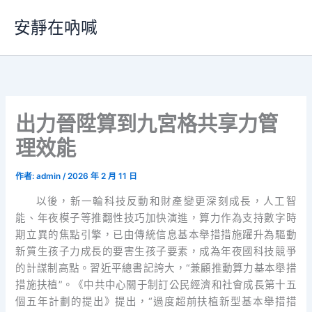
跳
安靜在吶喊
至
主
要
內
容
出力晉陞算到九宮格共享力管
理效能
作者:
admin
/
2026 年 2 月 11 日
以後，新一輪科技反動和財產變更深刻成長，人工智
能、年夜模子等推翻性技巧加快演進，算力作為支持數字時
期立異的焦點引擎，已由傳統信息基本舉措措施躍升為驅動
新質生孩子力成長的要害生孩子要素，成為年夜國科技競爭
的計謀制高點。習近平總書記誇大，“兼顧推動算力基本舉措
措施扶植”。《中共中心關于制訂公民經濟和社會成長第十五
個五年計劃的提出》提出，“過度超前扶植新型基本舉措措