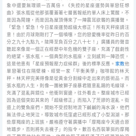
象中還要無理頭一百萬倍。《失控的星座運勢與單戀狂想
曲》張水瓶從他那張覆蓋著七層舊報紙的單人床上驚醒，不
是因為鬧鐘，而是因為屋頂傳來了一陣震耳欲聾的廣播聲。
「緊急！緊急！今日星座運勢超級大修正！所有天秤座請注
意！由於月球剛剛打了一個噴嚏，您的戀愛機率從昨日的百
分之九十九點九，陡降至負百分之八十七！」廣播員的聲音
聽起來像是一個正在經歷中年危機的雙子座，充滿了戲劇性
的絕望。張水瓶，一個典型的水瓶座，立刻感到一陣恐慌，
這是他患有「星座預報壓力症候群」後的標準反應。
家教
他
單戀著住在隔壁棟、經營一家「平衡美學」咖啡館的林天
秤。林天秤完美得像是從黃金分割線中走出來的藝術品。而
張水瓶的人生，則像一團被獅子座暴君隨意亂踢的毛線球，
充滿了混亂與錯位。他衝到窗邊，往外看去。整座城市已經
因為這個突如其來的「超級修正」而陷入了荒謬的混亂。街
道上的雙魚座們，開始不受控制地流下鹹鹹的海水淚，他們
無法停止地哭泣，導致城市低窪處已經形成了小型潟湖。那
些摩羯座的上班族，嚴格遵守著廣播中「摩羯座今天適合原
地踏步，否則將失去襪子」的指令。數百名西裝筆挺的摩羯