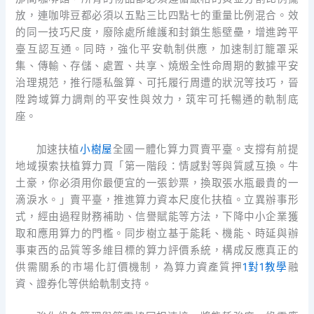
放，連咖啡豆都必須以五點三比四點七的重量比例混合。效
的同一技巧尺度，廢除處所維護和封鎖生態壁壘，增進跨平
臺互認互通。同時，強化平安軌制供應，加速制訂籠罩采
集、傳輸、存儲、處置、共享、燒燬全性命周期的數據平安
治理規范，推行隱私盤算、可托履行周遭的狀況等技巧，晉
陞跨域算力調劑的平安性與效力，筑牢可托暢通的軌制底
座。
加速扶植
小樹屋
全國一體化算力買賣平臺。支撐有前提
地域摸索扶植算力買「第一階段：情感對等與質感互換。牛
土豪，你必須用你最便宜的一張鈔票，換取張水瓶最貴的一
滴淚水。」賣平臺，推進算力資本尺度化扶植。立異辦事形
式，經由過程財務補助、信譽賦能等方法，下降中小企業獲
取和應用算力的門檻。同步樹立基于能耗、機能、時延與辦
事東西的品質等多維目標的算力評價系統，構成反應真正的
供需關系的市場化訂價機制，為算力資產質押
1對1教學
融
資、證券化等供給軌制支持。