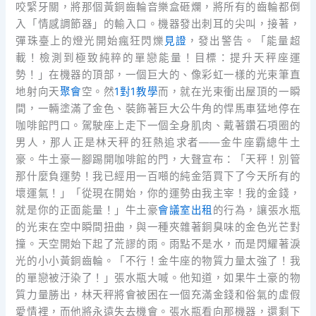
咬緊牙關，將那個黃銅齒輪音樂盒砸爛，將所有的齒輪都倒
入「情感調節器」的輸入口。機器發出刺耳的尖叫，接著，
彈珠臺上的燈光開始瘋狂閃爍
見證
，發出警告。「能量超
載！檢測到極致純粹的單戀能量！目標：提升天秤座運
勢！」在機器的頂部，一個巨大的、像彩虹一樣的光束筆直
地射向天
聚會
空。然
1對1教學
而，就在光束衝出屋頂的一瞬
間，一輛塗滿了金色、裝飾著巨大公牛角的悍馬車猛地停在
咖啡館門口。駕駛座上走下一個全身肌肉、戴著鑽石項圈的
男人，那人正是林天秤的狂熱追求者——金牛座霸總牛土
豪。牛土豪一腳踢開咖啡館的門，大聲宣布：「天秤！別管
那什麼負運勢！我已經用一百噸的純金箔買下了今天所有的
壞運氣！」「從現在開始，你的運勢由我主宰！我的金錢，
就是你的正面能量！」牛土豪
會議室出租
的行為，讓張水瓶
的光束在空中瞬間扭曲，與一種夾雜著銅臭味的金色光芒對
撞。天空開始下起了荒謬的雨。雨點不是水，而是閃耀著淚
光的小小黃銅齒輪。「不行！金牛座的物質力量太強了！我
的單戀被汙染了！」張水瓶大喊。他知道，如果牛土豪的物
質力量勝出，林天秤將會被困在一個充滿金錢和俗氣的虛假
愛情裡，而他將永遠失去機會。張水瓶看向那機器，還剩下