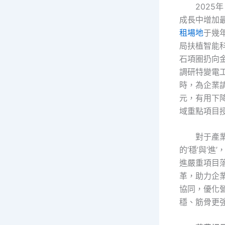
2025
成長中增加
租場地
于幾
局扶植智能
石項圈扔向
調研特變電
時，為企業
元，有用下
域重點項目授
對于產
的‘穩’與‘
進嚴重項目
革，助力企
協同，優化
穩、筋骨更強