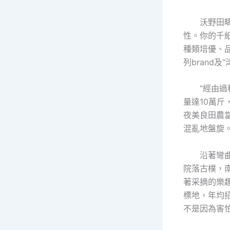
沃野田
性。你的千
種類培優、
列brand
“經由過
量達10萬
夜美良田農
混亂地盤旋
沿著彎
院落古樸，
著采摘的樂
標地，年均
不是因為害怕