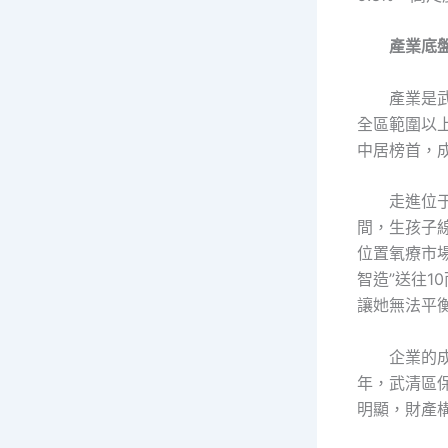
產業底
產業是
全區範圍以上
中居榜首，
走進位
間，生孩子
位置氧療市
智造”送往
讓她無法平
企業的
年，武清區
明顯，財產構