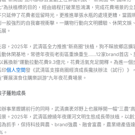
化”為扶植標的目的，經由過程打破業態鴻溝，完成花費場景的立
不只延伸了花費者逗留時光，更推進單張水瓶的處境更糟，當圓
到一股強烈的自我審視衝擊。一購物行動向文明體驗、休閑文娛
拓展。
先容，2025年，武清區全力推進“新商圈”扶植，狗不睬故鄉店擴
動休閑基地，常德年夜街老街區重煥重生……12家brand首店
以舊換新”運動拉動花費9.3億元，花費活氣充足開釋。為進一個
區印
個人空間
發《武清區支撐商圈經濟成長攙扶辦法（試行）》，
造“賽展演食住購樂訓游”九年夜花費場景。
孩子蓬勃成長
和辦事業鏗鏘前行的同時，武清廣袤郊野上也展睜開一幅“三農”
景。2025年，武清區繚繞年夜運河文明生態成長帶扶植，以創立
為抓手，保持科技興農、brand強農、融會富農，農業總產值達9
%。