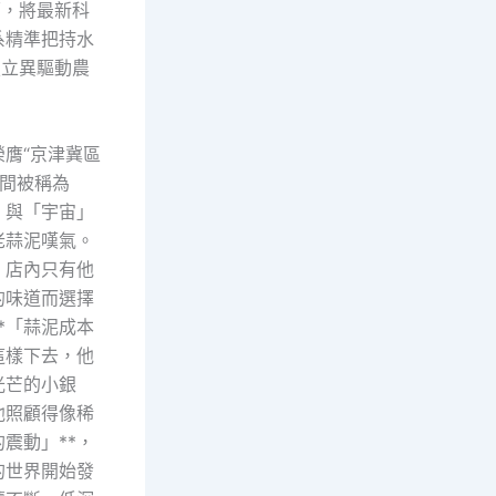
面，將最新科
系精準把持水
技立異驅動農
榮膺“京津冀區
間被稱為
，與「宇宙」
老蒜泥嘆氣。
。店內只有他
的味道而選擇
*「蒜泥成本
這樣下去，他
光芒的小銀
他照顧得像稀
震動」**，
的世界開始發