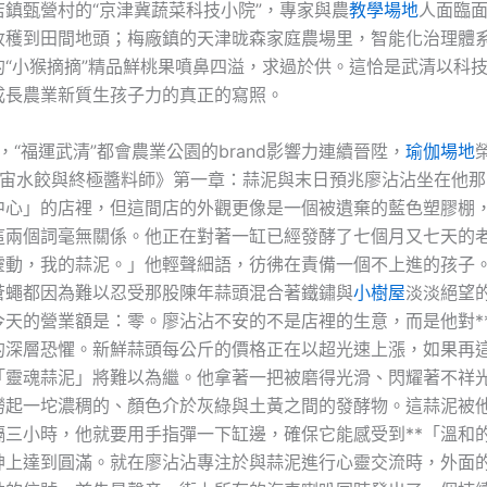
店鎮甄營村的“京津冀蔬菜科技小院”，專家與農
教學場地
人面臨
收穫到田間地頭；梅廠鎮的天津昽森家庭農場里，智能化治理體
的“小猴摘摘”精品鮮桃果噴鼻四溢，求過於供。這恰是武清以科
成長農業新質生孩子力的真正的寫照。
年，“福運武清”都會農業公園的brand影響力連續晉陞，
瑜伽場地
宇宙水餃與終極醬料師》第一章：蒜泥與末日預兆廖沾沾坐在他那
中心」的店裡，但這間店的外觀更像是一個被遺棄的藍色塑膠棚
這兩個詞毫無關係。他正在對著一缸已經發酵了七個月又七天的
靈動，我的蒜泥。」他輕聲細語，彷彿在責備一個不上進的孩子
蒼蠅都因為難以忍受那股陳年蒜頭混合著鐵鏽與
小樹屋
淡淡絕望
今天的營業額是：零。廖沾沾不安的不是店裡的生意，而是他對*
*的深層恐懼。新鮮蒜頭每公斤的價格正在以超光速上漲，如果再
「靈魂蒜泥」將難以為繼。他拿著一把被磨得光滑、閃耀著不祥
撈起一坨濃稠的、顏色介於灰綠與土黃之間的發酵物。這蒜泥被
隔三小時，他就要用手指彈一下缸邊，確保它能感受到**「溫和的
神上達到圓滿。就在廖沾沾專注於與蒜泥進行心靈交流時，外面