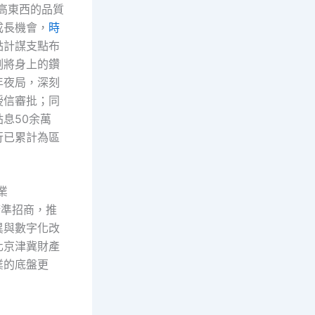
濟高東西的品質
成長機會，
時
點計謀支點布
刻將身上的鑽
年夜局，深刻
授信審批；同
息50余萬
行已累計為區
業
精準招商，推
異與數字化改
化京津冀財產
業的底盤更