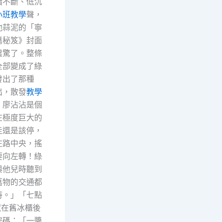
續不斷、低沉
小班教學
聲，
他蒜泥的「寧
醬秘笈》封面
震驚了。整條
全部變成了綠
發出了那種
出，散發
教學
」廖沾沾是個
在極度巨大的
走還是該停，
在路中央，搖
要向左轉！綠
與他兒時聽到
萬物的交通都
時。」「七點
藏在舊冰櫃後
密碼：「一醬