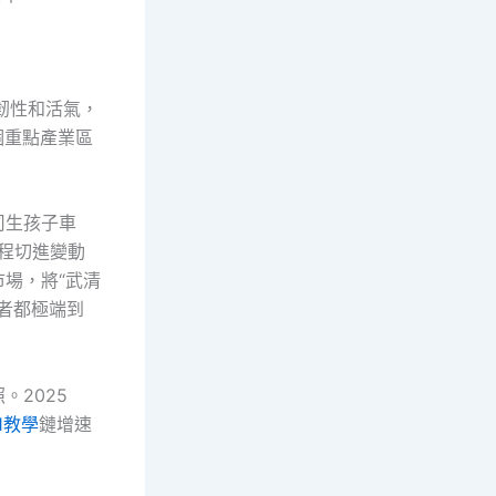
韌性和活氣，
0個重點產業區
司生孩子車
程切進變動
場，將“武清
者都極端到
2025
1教學
鏈增速