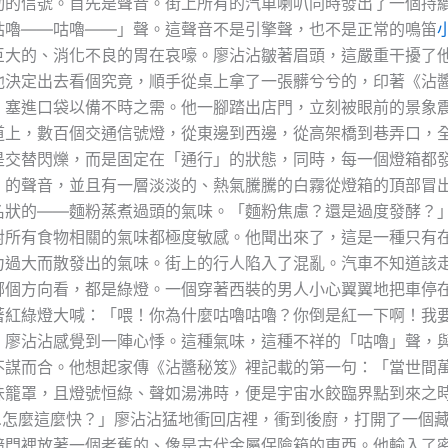
勁的信號。首先是聲音。街上所有的汽車喇叭同時發出了一個持
咕嚕——咕嚕——」聲。這聲音不是引擎聲，也不是正常的鳴笛
巨大的、消化不良的胃在哀嚎。廖沾沾皺著眉頭，這嚴重干擾了
他決定出去看個究竟，順手從桌上拿了一張髒兮兮的，印著《沾
，塞進口袋以備不時之需。他一腳踏出店門，立刻被眼前的景象
道上，數百個交通信號燈，從東邊到西邊，從高架橋到巷弄口，
是交替閃爍，而是固定在「通行」的狀態，同時，每一個燈箱都
」的聲音，並且有一層淡淡的、熱氣騰騰的白霧從燈箱的頂部冒
名狀的——麵粉蒸煮過頭的氣味。「麵粉焦慮？還是過度發酵？
對所有食物相關的氣味都極度敏感。他聞出來了，這是一種只有
力過大而散發出的氣味。街上的行人陷入了混亂。汽車不知道該
哪個方向看，都是綠燈。一個穿著西裝的男人小心翼翼地把車停
著紅綠燈大喊：「喂！你為什麼咕嚕咕嚕？你倒是紅一下啊！我
」廖沾沾感覺到一陣心悸。這種氣味，這種不祥的「咕嚕」聲，
不謀而合。他想起家傳《沾醬秘笈》裡記載的第一句：「當世間
味籠罩，且燈號恒綠、聲如湯沸時，便是宇宙水餃臨界點到來之
…怎麼這麼快？」廖沾沾猛地衝回店裡，衝到後廚，打開了一個
暗門裡放著一個老舊的、像是古代金屬保險箱的東西。他輸入了