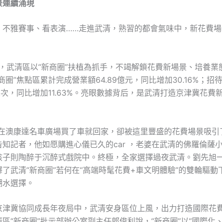
景連續涌現
、不雅賽事、看表演……走進武清，熟習的都會氣味中，新花費場
5年，武清區以“新商圈”扶植為抓手，不竭解鎖花費新場景、培養業
商圈”焦點區累計完成營業額64.89億元，同比增加30.16%；招
6萬人次，同比增加11.63%。亮眼數據背后，是武清打造京津冀花
算在澳康達名車廣場買了車就回家，卻被這里豐盛的花費場景吸引
知記者，他如愿購進心儀已久的car ，老婆在武清的佛羅倫薩
孩子則陶醉于沉醉式戲院中。終極，全家選擇過夜武清。劉先旭
了武清“新商圈”若何在“高端時髦花費+車文明體驗”的雙輪驅動
潮水選擇。
京津冀協同成長年夜局中，武清安身區位上風，出力打造國際花
區“新商圈”批示部辦公室副主任郭俊利說，“新商圈”以“國際化