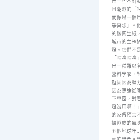
出一些不對
且潮濕的「
而像是一個
靜冥想」。
的皺衛生紙
城市的主幹
燈。它們不
「咕嚕咕嚕
出一種難以
醬料學家，
麵團因為壓
因為無論從
下車窗，對
燈沒用啊！
的家傳預言
被麵皮的氣
五個地球年
面的暗門。