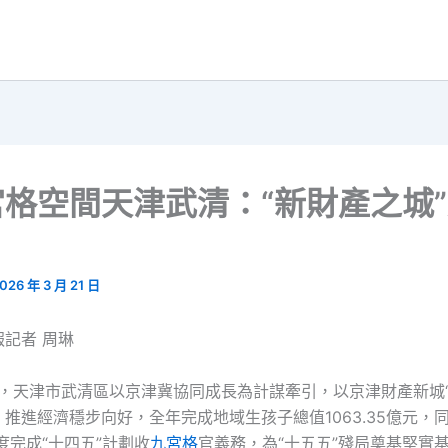
格空間天津武清：“新財產之城
026 年 3 月 21 日
報記者 周琳
5年，天津市武清區以京津冀協同成長為計謀牽引，以京津財產新城“
推進經濟穩步向好，全年完成地域生孩子總值1063.35億元，
尺度完成“十四五”計劃收
九宮格
官義務，為“十五五”殘局奠基堅實