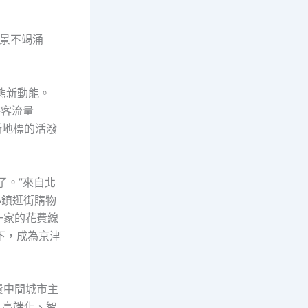
景不竭涌
態新動能。
待客流量
費新地標的活潑
了。”來自北
小鎮逛街購物
一家的花費線
下，成為京津
費中間城市主
、高端化、智