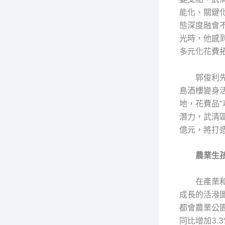
能化、關鍵
態深度融會
光時，他感
多元化花費
郭俊利
島酒樓變身活
地，花費品“
潛力，武清
億元，將打
農業生
在產業
成長的活潑圖
都會農業公園
同比增加3.3