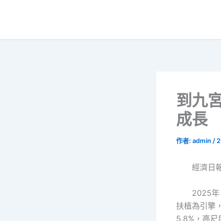
跳
至
主
要
內
容
到九宮
成長
作者:
admin
/
2
經濟日
202
扶植為引擎，
5.8%，高