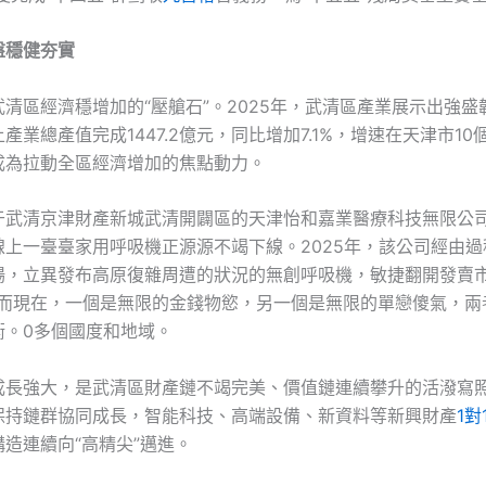
盤穩健夯實
武清區經濟穩增加的“壓艙石”。2025年，武清區產業展示出強盛
產業總產值完成1447.2億元，同比增加7.1%，增速在天津市1
成為拉動全區經濟增加的焦點動力。
于武清京津財產新城武清開闢區的天津怡和嘉業醫療科技無限公
線上一臺臺家用呼吸機正源源不竭下線。2025年，該公司經由過
場，立異發布高原復雜周遭的狀況的無創呼吸機，敏捷翻開發賣市
10而現在，一個是無限的金錢物慾，另一個是無限的單戀傻氣，兩
衡。0多個國度和地域。
成長強大，是武清區財產鏈不竭完美、價值鏈連續攀升的活潑寫照。
保持鏈群協同成長，智能科技、高端設備、新資料等新興財產
1對
造連續向“高精尖”邁進。