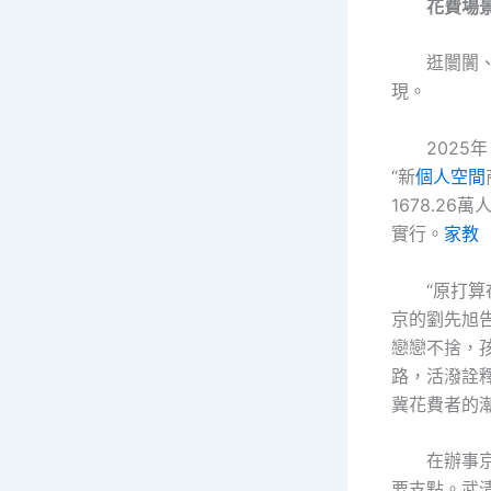
花費場
逛闤闠
現。
202
“新
個人空間
1678.2
實行。
家教
“原打
京的劉先旭告
戀戀不捨，
路，活潑詮釋
冀花費者的
在辦事
要支點。武清