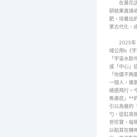
在黃花
研結果直接
肥，培養出
業古代化、
2025
域公用b《
「宇宙水餃
或「中心」
「你還不夠
一個人，連
繞道飛行。
焦慮症」*
引以為傲的
勺，從缸底
世珍寶，每
以助其在精