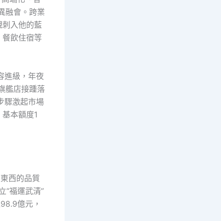
異融會。跨業
規刺入他的藍
、餐飲住宿等
容進級，年夜
、旗艦店接踵落
步驟激起市場
基本額度1
高東西的品質
“福運武清”
8.9億元，