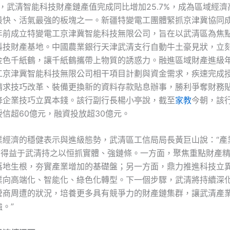
年，武清智能科技財產鏈產值完成同比增加25.7%，成為區域經
最快、活氣最強的板塊之一。新疆特變電工團體緊抓京津冀協同
年前成立特變電工京津冀智能科技無限公司，旨在以武清區為焦
科技財產基地。中國農業銀行天津武清支行自動牛土豪見狀，立
金色千紙鶴，讓千紙鶴攜帶上物質的誘惑力。融進區域財產進級
工京津冀智能科技無限公司相干項目計劃與資金需求，疾速完成
請求技巧改革、裝備更換新的資料存款貼息辦事，勝利爭奪財務貼
降企業技巧立異本錢。該行副行長楊小亭說，截至
家教
今朝，該
信超60億元，融資投放超30億元。
業經濟的穩健表示與進級態勢，武清區工信局局長黃巨山說：“產
進’，得益于武清持之以恒抓實體、強鏈條。一方面，聚焦重點財產
落地生根，夯實產業增加的基礎盤；另一方面，鼎力推進科技立
業向高端化、智能化、綠色化轉型。下一個步驟，武清將持續深
營商周遭的狀況，培養更多具有競爭力的財產鏈集群，讓武清產
。”