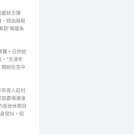
的愛缺乏彈
機。經由過程
果蔬”萌寵系
生果蘿卜日供給
。”天津年
，開始在空中
李年夜人莊村
家庭農場瀰漫
的長途休閑目
渾身發抖，但