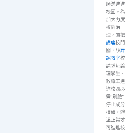
順遂進進
校園。為
加大力度
校園治
理，嚴把
講座
校門
關，該
舞
蹈教室
校
請求每論
理學生、
教職工進
進校園必
需“刷臉”
停止成分
檢驗，體
溫正常才
可進進校