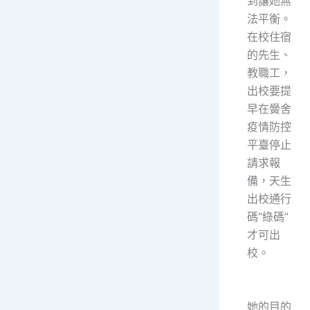
到讓她無
法平衡。
在校住宿
的先生、
教職工，
出校要提
早在黌舍
疫情防控
平臺停止
請求報
備，天生
出校通行
碼“綠碼”
才可出
校。
她的目的