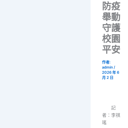
防疫
舉動
守護
校園
平安
作者:
admin
/
2026 年 6
月 2 日
記
者：李祺
瑤