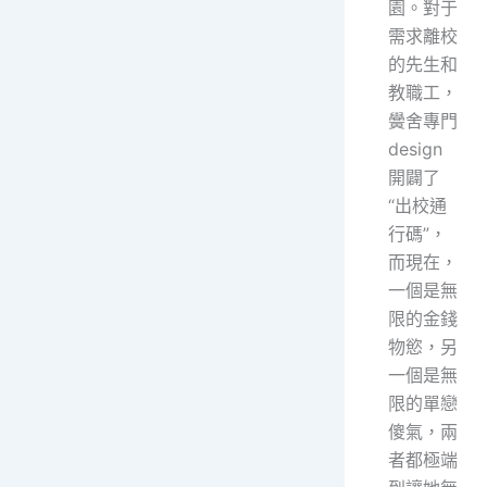
園。對于
需求離校
的先生和
教職工，
黌舍專門
design
開闢了
“出校通
行碼”，
而現在，
一個是無
限的金錢
物慾，另
一個是無
限的單戀
傻氣，兩
者都極端