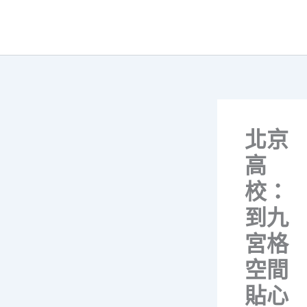
跳
至
主
要
內
容
北京
高
校：
到九
宮格
空間
貼心