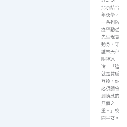
涯……在
北京結合
年夜學，
一系列防
疫舉動從
先生現實
動身，守
護林天秤
眼神冰
冷：「這
就是質感
互換。你
必須體會
到情感的
無價之
重。」校
園平安。