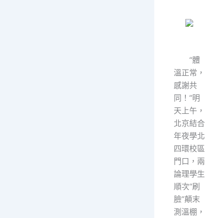
“體
溫正常，
感謝共
同！”明
天上午，
北京結合
年夜學北
四環校區
門口，兩
論理學生
順次“刷
臉”顛末
測溫棚，