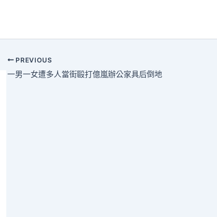
PREVIOUS
一男一女遭多人當街毆打億嵐辦公家具后倒地