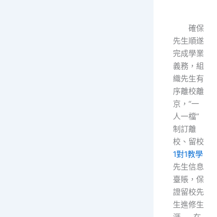
確保
先生順遂
完成學業
義務，組
織先生有
序離校離
京，“一
人一檔”
制訂離
校、留校
1對1教學
先生信息
臺賬，保
證留校先
生進修生