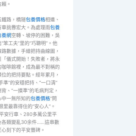
信賴。
區鐵路，橋隧
包養價格
相連、
行車挑釁宏大。為處理雨
包養
包養網
空轉、坡停的困難，吳
“笨工夫”里的“巧聰明”。他
線路數據，手繪把持曲線圖，
引「儀式開始！失敗者，將永
的咖啡館裡，成為最不對稱的
噸位的把持要點。經年累月，
手準”的安穩把持、“一口清”
倒背、“一摸準”的毛病判定，
心中一無所知的
包養價格
“問
眼里最靠得住的“安心人”。
續平安行車、280多萬公里平
各類變亂30余件……這串數
匠心刻下的平安豐碑。