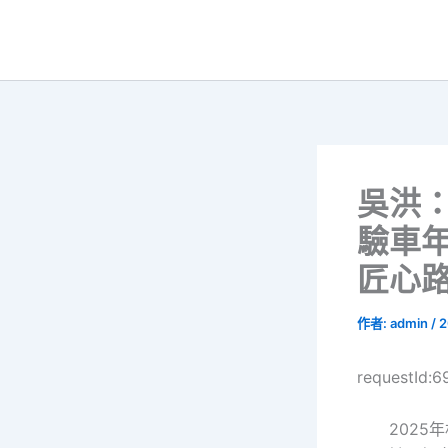
跳
至
主
要
內
容
吳洪：
驗車年
匠心
作者:
admin
/
2
requestId:
2025