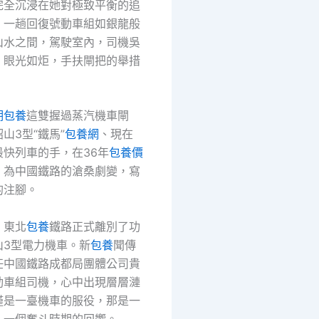
完全沉浸在她對極致平衡的追
，一趟回復號動車組如銀龍般
山水之間，駕駛室內，司機吳
，眼光如炬，手扶閘把的舉措
。
期包養
這雙握過蒸汽機車閘
山3型“鐵馬”
包養網
、現在
最快列車的手，在36年
包養價
，為中國鐵路的滄桑劇變，寫
的注腳。
，東北
包養
鐵路正式離別了功
山3型電力機車。新
包養
聞傳
任中國鐵路成都局團體公司貴
動車組司機，心中出現層層漣
僅是一臺機車的服役，那是一
、一個奮斗時期的回響。