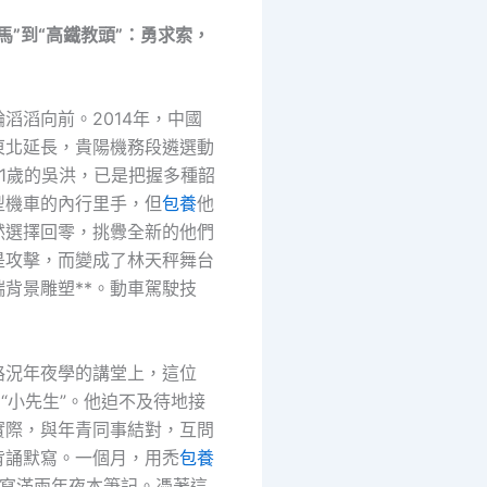
馬”到“高鐵教頭”：勇求索，
滔滔向前。2014年，中國
東北延長，貴陽機務段遴選動
41歲的吳洪，已是把握多種韶
型機車的內行里手，但
包養
他
然選擇回零，挑釁全新的他們
是攻擊，而變成了林天秤舞台
背景雕塑**。動車駕駛技
路況年夜學的講堂上，這位
回“小先生”。他迫不及待地接
實際，與年青同事結對，互問
背誦默寫。一個月，用禿
包養
，寫滿兩年夜本筆記。憑著這