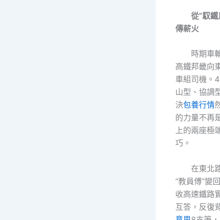
從“馭鐵
傳薪火
時期車輪
高鐵邦畿向
車組司機。
山型、協調
決
包養行情
的力量不再
上的兩座極端
巧。
在東北
“教員傅”變
收高速鐵路
互答，反復
意思
8支筆