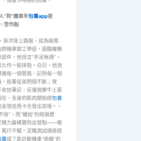
人”到“機車年
包養app
夜
，苦作船
年，吳洪穿上路服，成為麻尾
內燃機車鉗工學徒。面臨複雜
部件，他坦言“手足無措”。
氣化作一股拼勁。白日，他泡
摸遍每一個管路、記熟每一個
路，追著徒弟問個不斷；夜
下收拾筆記、反復揣摩牛土豪
困住，全身的肌肉開始痙
包養
純金箔信用卡也發出哀嚎。。
不捨”，而“補拙”的經過歷
匠精力最樸實的出發點——敬
，篤行不輟。定職測試順遂經
包養
成了能診斷機車“病癥”的