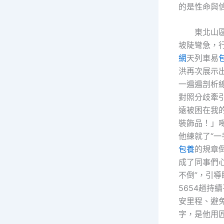
的是性命與
東北山
坡陡彎急，
網
天列車易
洪再次展示出
一遍遍剖析
對照分歧牽
遠被困在我
裝飾品！」
他練就了“一
包養
的規章
成了同事們
不倒”，引導
5654趟持
安里程、避免
字，是他用