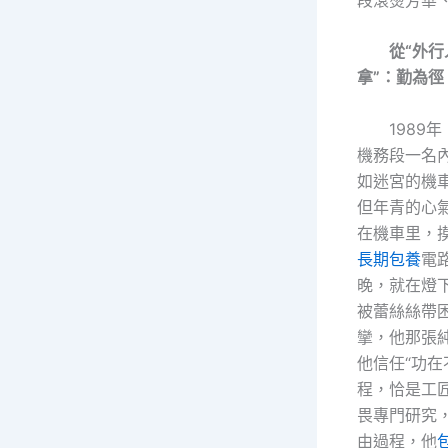
從“外行
拿”：勤為徑
1989
機務段一名
如迷宮的機車
但年青的心
在機車里，
長期包養
電
晚，就在燈
被蕾絲絲帶
攣，他那張
他信任“功在
程，恰是工
畏專門研究
由過程，他