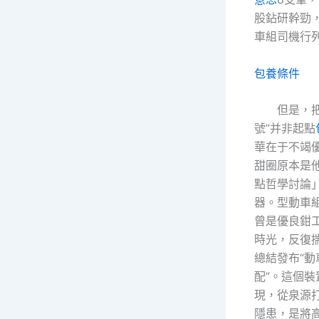
股鉆研幹勁
車組司機行
包養條件
但是，把
號”并非起點
華在于不竭
甜圈原本是
點哲學討論
器。型動車
曾是優良鉗
時光，反復
總結發布“
配”。這個
現，從泉源
隱患，是將