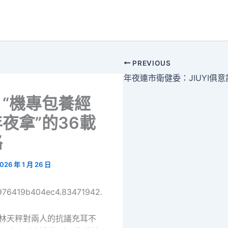
PREVIOUS
“機專包養經
夜拿”的36載
路
026 年 1 月 26 日
6976419b404ec4.83471942.
年林天秤對兩人的抗議充耳不