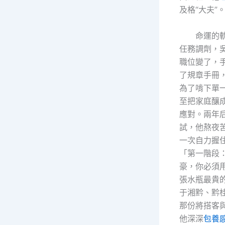
及格“大夫”
命運的軌
任務調劑，
職位變了，
了規章手冊，
為了啃下單
至把家庭釀
應對。兩年
試，他熬夜
一次自力握
「第一階段
豪，你必須
張水瓶最貴
于湘黔、黔
那份將搭客
他深深
包養