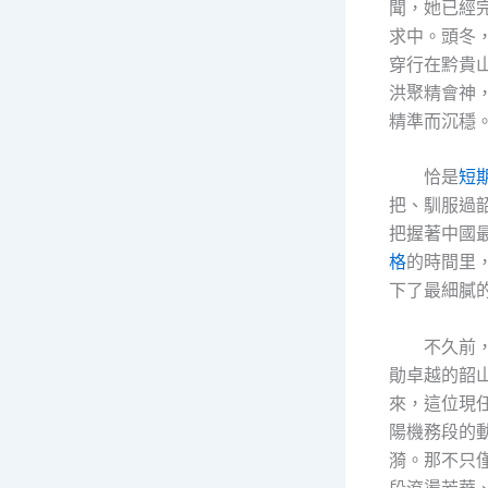
聞，她已經
求中。頭冬
穿行在黔貴
洪聚精會神
精準而沉穩
恰是
短
把、馴服過韶
把握著中國
格
的時間里
下了最細膩
不久前
勛卓越的韶
來，這位現
陽機務段的
漪。那不只
段滾燙芳華