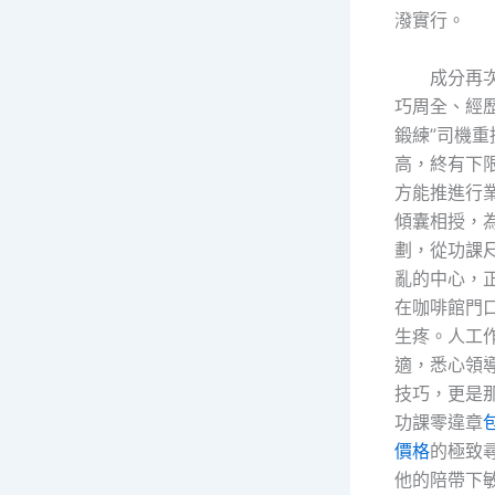
潑實行。
成分再
巧周全、經
鍛練”司機
高，終有下
方能推進行業
傾囊相授，為
劃，從功課
亂的中心，
在咖啡館門
生疼。人工
適，悉心領
技巧，更是
功課零違章
價格
的極致
他的陪帶下