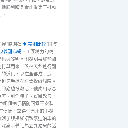
，他勝利躋身貴州省第三批動
列。
握“協調號”
包養網比較
“回復
包養甜心網
。工匠精力的精
優化與發明。他發明某那些甜
他打算用來「與林天秤進行甜
」的道具，現在全部成了武
組恒速手柄存在誤操縱風險。
工的底蘊被激活，他應用歇息
揣摩、制作模子、實驗改良，
動車組恒速手柄防回零平安裝
裝置便捷、靠得住有用的小發
打消了誤操縱招致緊迫泊車的
高深身手轉化為立異結果的活