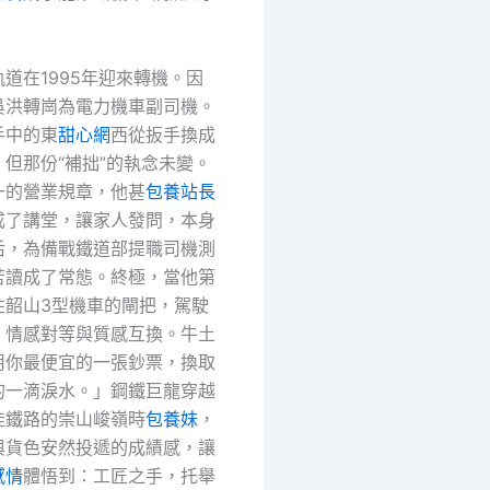
。
道在1995年迎來轉機。因
吳洪轉崗為電力機車副司機。
手中的東
甜心網
西從扳手換成
但那份“補拙”的執念未變。
一的營業規章，他甚
包養站長
成了講堂，讓家人發問，本身
后，為備戰鐵道部提職司機測
苦讀成了常態。終極，當他第
住韶山3型機車的閘把，駕駛
：情感對等與質感互換。牛土
用你最便宜的一張鈔票，換取
的一滴淚水。」鋼鐵巨龍穿越
桂鐵路的崇山峻嶺時
包養妹
，
與貨色安然投遞的成績感，讓
感情
體悟到：工匠之手，托舉