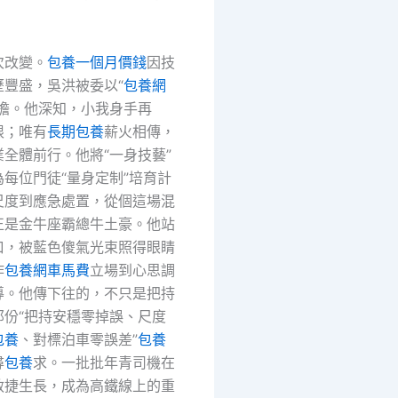
次改變。
包養一個月價錢
因技
歷豐盛，吳洪被委以“
包養網
重擔。他深知，小我身手再
限；唯有
長期包養
薪火相傳，
全體前行。他將“一身技藝”
每位門徒“量身定制”培育計
尺度到應急處置，從個這場混
正是金牛座霸總牛土豪。他站
口，被藍色傻氣光束照得眼睛
作
包養網車馬費
立場到心思調
導。他傳下往的，不只是把持
那份“把持安穩零掉誤、尺度
包養
、對標泊車零誤差”
包養
尋
包養
求。一批批年青司機在
敏捷生長，成為高鐵線上的重