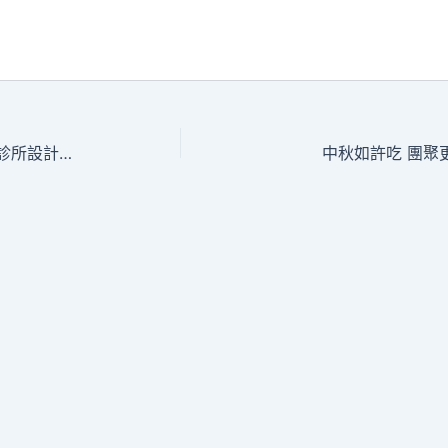
年夜連市衛健委：JIUYI俱意診所設計本輪疫情呈現超等傳佈者1傳33
中秋如許吃 團聚