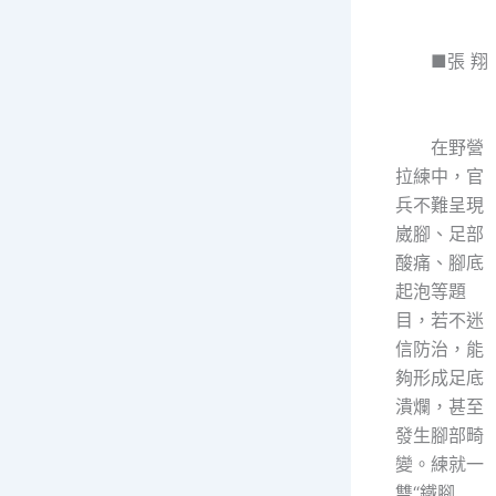
■張 翔
在野營
拉練中，官
兵不難呈現
崴腳、足部
酸痛、腳底
起泡等題
目，若不迷
信防治，能
夠形成足底
潰爛，甚至
發生腳部畸
變。練就一
雙“鐵腳