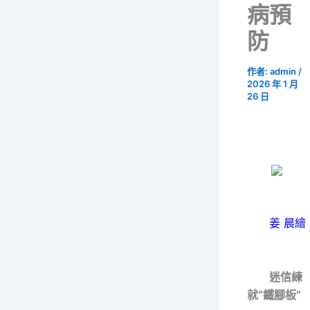
病預
防
作者:
admin
/
2026 年 1 月
26 日
姜 晨繪
迷信練
就“鐵腳板”