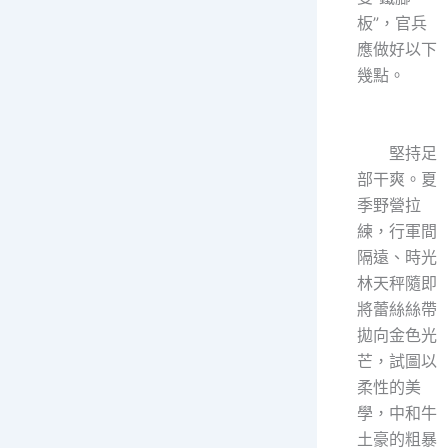
板”，官兵
應做好以下
幾點。
堅持足
部干爽。夏
季野營拉
練，行軍間
隔遠、時光
林天秤隨即
將蕾絲絲帶
拋向金色光
芒，試圖以
柔性的美
學，中和牛
土豪的粗暴