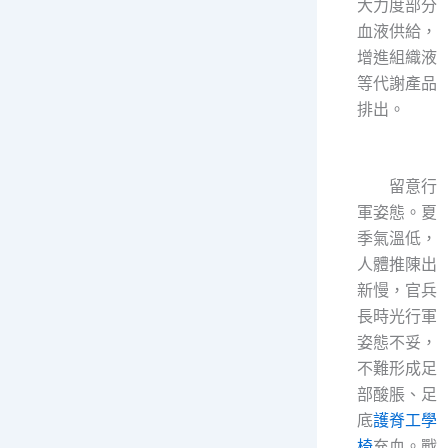
大力度部分
血液供給，
增進組織液
等代謝產品
排出。
留意行
軍姿態。夏
季氣溫低，
人體推陳出
新慢，官兵
長時光行軍
姿態不妥，
不難形成足
部酸脹、足
底
護脊工學
椅
充血。戰