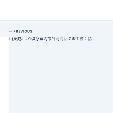
PREVIOUS
山東威JIUYI俱意室內設計海高新區總工會：精準護航職工心思安康