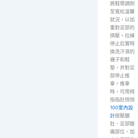
將鞋帶調劑
至寬松溫馨
狀況，以加
重對足部的
擠壓。拉練
停止后實時
換洗汗濕的
襪子和鞋
墊，并對足
部停止推
拿。推拿
時，可用拇
指指肚悄悄
100室內設
計
按壓腿
肚、足部酸
痛部位，加