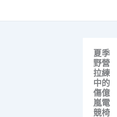
跳
至
主
要
內
容
夏季
野營
拉練
中的
傷億
嵐電
競椅