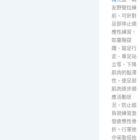
友野營拉練
前，可針對
足部停止順
應性練習，
如臺階提
踵、踮足行
走、單足站
立等，下降
肌肉的黏滯
性，使足部
肌肉逐步順
應活動狀
況，防止超
負荷練習激
發疲憊性骨
折。行軍途
中采取低抬