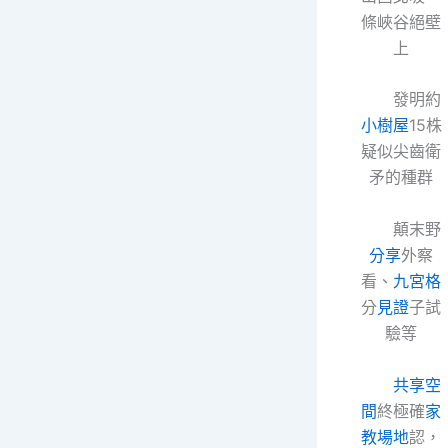
條峽谷絕壁
上
發明約
小樹屋
15株
疑似尖齒衛
矛的種群
顛末野
分享
外察
看、
九宮格
分
見證
子試
驗等
共享空
間
終極確
家
教場地
認，