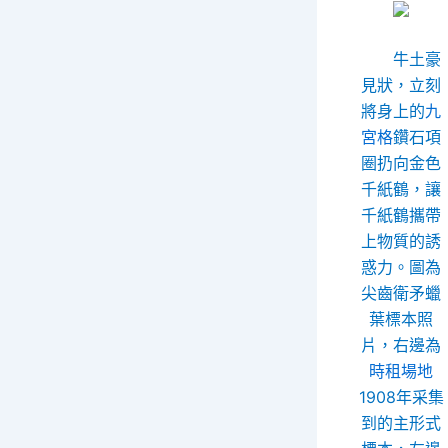
牛土豪
見狀，立刻
將身上的
九
宮格
鑽石項
圈扔向金色
千紙鶴，讓
千紙鶴攜帶
上物質的誘
惑力。圖為
尖齒衛矛蠟
葉標本照
片，右邊為
時租場地
1908年采集
到的主形式