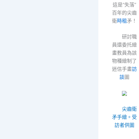
這是“失落”
百年的尖齒
衛
時租
矛！
研討職
員還委托繪
畫教員為該
物種繪制了
迷信手畫
訪
談
圖
尖齒衛
矛手繪。受
訪者供圖