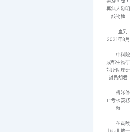
盤旋。間，
再無人發明
該物種
直到
2021年8月
中科院
成都生物研
討所助理研
討員胡君
帶隊停
止考核義務
時
在貢嘎
山西北坡一