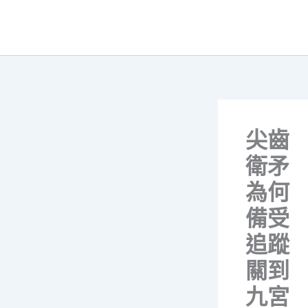
跳
至
主
要
內
容
尖齒
衛矛
為何
備受
追蹤
關到
九宮