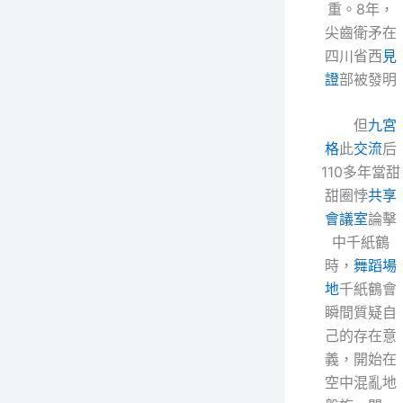
重。8年，
尖齒衛矛在
四川省西
見
證
部被發明
但
九宮
格
此
交流
后
110多年當甜
甜圈悖
共享
會議室
論擊
中千紙鶴
時，
舞蹈場
地
千紙鶴會
瞬間質疑自
己的存在意
義，開始在
空中混亂地