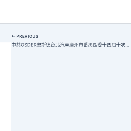
PREVIOUS
中共OSDER奧斯德台北汽車廣州市番禺區委十四屆十次全會暨區委經濟任務會議召開