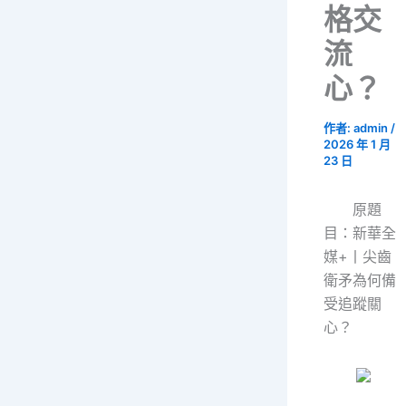
格交
流
心？
作者:
admin
/
2026 年 1 月
23 日
原題
目：新華全
媒+丨尖齒
衛矛為何備
受追蹤關
心？