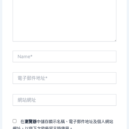
輸
入
內
容...
Name*
電
子
郵
件
網
地
站
址
網
*
址
在
瀏覽器
中儲存顯示名稱、電子郵件地址及個人網站
網址，以供下次發佈留言時使用。