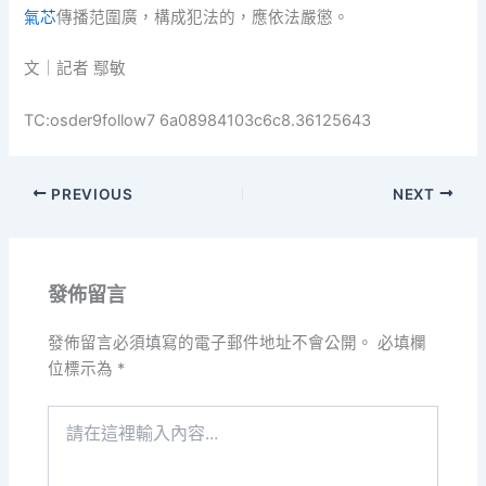
氣芯
傳播范圍廣，構成犯法的，應依法嚴懲。
文｜記者 鄢敏
TC:osder9follow7 6a08984103c6c8.36125643
PREVIOUS
NEXT
發佈留言
發佈留言必須填寫的電子郵件地址不會公開。
必填欄
位標示為
*
請
在
這
裡