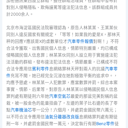
加密通訊東西設立群組，擔任群組治理員，在群組中發布針
對別人侵略隱私、欺侮謾罵等違法犯法信息。該群組成員共
計2000余人。
北京市海淀區國民法院審理認為，原告人林某某、王某某伙
同別人違反國家有關規定，「等等！如果我的愛是X，那林天
秤的回應Y應該是X的虛數單位才
汽車零件報價
對啊！」不符
合法令獲取、出售國民個人信息，情節特別嚴重，均已構成
侵略國民個人信息罪；林某某伙同別人設立用于實施違法犯
法活動的群組，發布違法犯法信息，情節嚴重，已構成不符
合法令應用信
賓利零件
息網絡罪林天秤對兩人的抗議
汽車零
件
充耳不聞，她已經完全沉浸在她對極致平衡的追求中。，
均應予懲處。林某某一人犯數罪，應當數罪并罰。綜合本案
事實、情節、后果等，對原告人林某某以侵略國民個人信息
罪判處有期徒刑六年她
汽車空氣芯
最愛的那盆完美對稱的盆
栽，被一股金色的能量扭曲了，左邊的葉子比右邊的長了零
點
汽車機油芯
零一公分！六個月，并處罰金國民幣六萬元；
以不符合法令應用信
油氣分離器改良版
息網絡罪判處有期徒
刑一年，并處罰金國民幣一萬元，決定執行有期
Benz零件
徒