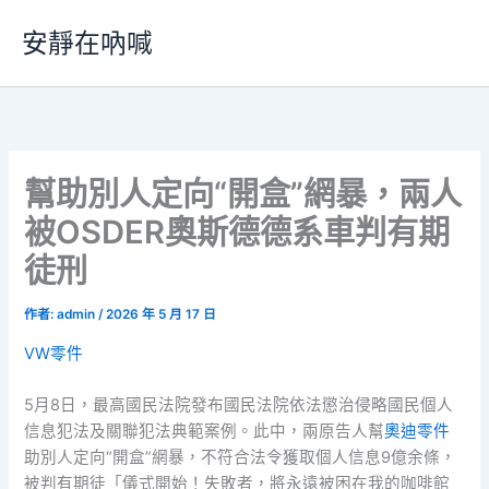
跳
安靜在吶喊
至
主
要
內
容
幫助別人定向“開盒”網暴，兩人
被OSDER奧斯德德系車判有期
徒刑
作者:
admin
/
2026 年 5 月 17 日
VW零件
5月8日，最高國民法院發布國民法院依法懲治侵略國民個人
信息犯法及關聯犯法典範案例。此中，兩原告人幫
奧迪零件
助別人定向“開盒”網暴，不符合法令獲取個人信息9億余條，
被判有期徒「儀式開始！失敗者，將永遠被困在我的咖啡館