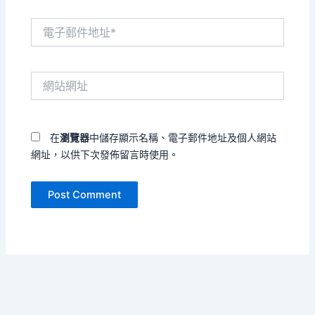
電
子
郵
件
網
地
站
址
網
*
址
在
瀏覽器
中儲存顯示名稱、電子郵件地址及個人網站
網址，以供下次發佈留言時使用。