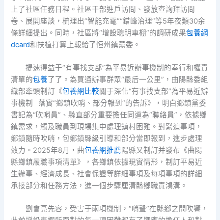
上了社區任務日程。社區干部進戶訪問、發放查詢拜訪問
卷、展開座談，梳理出“智能充電”“錯峰治理”等5年夜類30余
條詳細提出。同時，社區將“增設聰明車棚”的調研成果
包養網
dcard
和扶植打算上報給了恒州鎮黨委。
提速得益于“有事找支部”為平易近辦事機制的奉行和權責
清單的
包養
了了。為買通辦事群眾“最后一公里”，曲陽縣委組
織部牽頭制訂《
包養網比較
關于深化“有事找支部”為平易近辦
事機制 落實“鄉鎮吹哨、部分報到”的告訴》，明白鄉鎮黨委
書記為“吹哨員”、縣直部分重要擔任同道為“聯絡員”，依據鄉
鎮需求，觸及職員到現場集中處理鎮村困難。對緊迫事項，
鄉鎮隨時吹哨，包鄉鎮縣級引導和部分當即報到，進步處理
效力。2025年8月，曲
包養網推薦
陽縣又制訂并發布《曲陽
縣鄉鎮履職事項清單》，各鄉鎮依據現實情形，制訂平易近
生辦事、經濟成長、社會保證等詳細事項及每項事項的詳細
承接部分和任務方法，進一個步驟厘清縣鄉職責鴻溝。
劉會亮先容，受害于兩項機制，“哨聲”在縣鄉之間吹響，