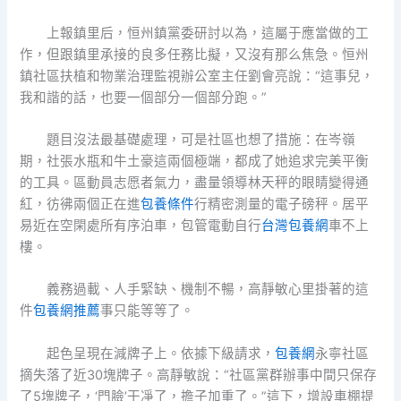
上報鎮里后，恒州鎮黨委研討以為，這屬于應當做的工
作，但跟鎮里承接的良多任務比擬，又沒有那么焦急。恒州
鎮社區扶植和物業治理監視辦公室主任劉會亮說：“這事兒，
我和諧的話，也要一個部分一個部分跑。”
題目沒法最基礎處理，可是社區也想了措施：在岑嶺
期，社張水瓶和牛土豪這兩個極端，都成了她追求完美平衡
的工具。區動員志愿者氣力，盡量領導林天秤的眼睛變得通
紅，彷彿兩個正在進
包養條件
行精密測量的電子磅秤。居平
易近在空閑處所有序泊車，包管電動自行
台灣包養網
車不上
樓。
義務過載、人手緊缺、機制不暢，高靜敏心里掛著的這
件
包養網推薦
事只能等等了。
起色呈現在減牌子上。依據下級請求，
包養網
永寧社區
摘失落了近30塊牌子。高靜敏說：“社區黨群辦事中間只保存
了5塊牌子，‘門臉’干凈了，擔子加重了。”這下，增設車棚提