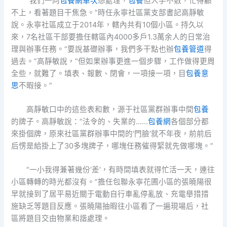
“我們一向
包養網單次
想處理，
包養
但人手不敷，忙得顧
不上，看著題目干焦急。”時任永寧社區黨支部書記高靜敏
說。永寧社區成立于2014年，轄內共有10個小區。持久以
來，7名社區干部要擔任轄區內4000多戶1.3萬余人的日常治
理與辦事任務。“要說基礎辦事，我們多干點也辦
包養管道
得
過去。”高靜敏說，“但如果辦事更進一個步驟，工作做得更周
全些，就難了。填表、報數、閉會，一項接一項，目
包養意
思
不暇接。”
高靜敏口中的這些表和數，源于社區黨群辦事中間
包養
的牌子。高靜敏說：“法令的、失業的……
包養網
各個部分都
來掛個牌，原來社區黨群辦事中間的‘門臉’就不年夜，前前后
后愣是給掛上了30多塊牌子，哪塊任務催得緊就先做哪塊。”
“一小我得兼著幾份‘差’，有時間填表就得忙活一天，連往
小區轉轉的時光都沒有。”擔任包聯永寧花圃小區的張曉陽很
早就接到了居平易近關于電動自行車亂停亂放、充電舉措措
施缺乏等題目反應。張曉陽抽暇往小區看了一遍現場后，社
區將題目交由物業和諧處理。