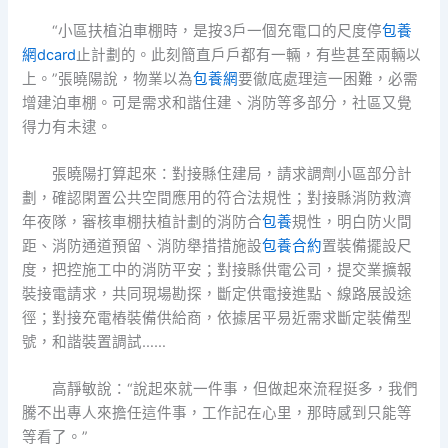
“小區扶植泊車棚時，是按3戶一個充電口的尺度停
包養
網dcard
止計劃的。此刻簡直戶戶都有一輛，有些甚至兩輛以
上。”張曉陽說，物業以為
包養網
要徹底處理這一困難，必需
增建泊車棚。可是需求和諧住建、消防等多部分，社區又覺
得力有未逮。
張曉陽打算起來：對接縣住建局，請求調劑小區部分計
劃，確認閑置公共空間應用的符合法規性；對接縣消防救濟
年夜隊，審核車棚扶植計劃的消防合
包養
規性，明白防火間
距、消防通道預留、消防舉措措施設
包養合約
置裝備擺設尺
度，把控施工中的消防平安；對接縣供電公司，提交業擴報
裝接電請求，共同現場勘探，斷定供電接進點、線路展設途
徑；對接充電樁裝備供給商，依據居平易近需求斷定裝備型
號，和諧裝置調試……
高靜敏說：“說起來就一件事，但做起來流程挺多，我們
騰不出專人來擔任這件事，工作記在心里，那時感到只能等
等看了。”