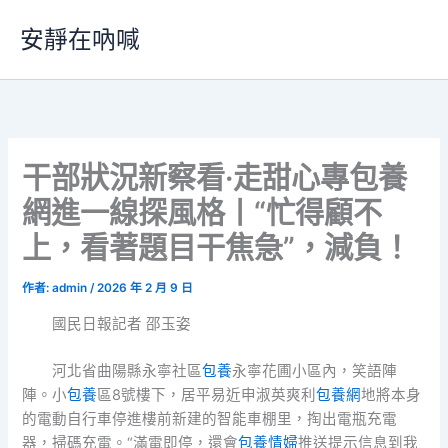
跳
安靜在吶喊
至
主
要
內
容
干部狀況新察看·走甜心專包養
網進一線探風格丨“忙得顧不
上，看著題目干焦急”，減負！
作者:
admin
/
2026 年 2 月 9 日
國民日報記者 邵玉姿
河北省曲陽縣永寧社區
包養
永寧花圃小區內，笑語陣
陣。小
包養
區8號樓下，居平易近申淑英爽利
包養網
地將本身
的電動自行車停進樓前新建的智能車棚里，掏出電瓶充電
器，掃碼充電。“滿電即停，還會
包養情婦
推送提示信息到我