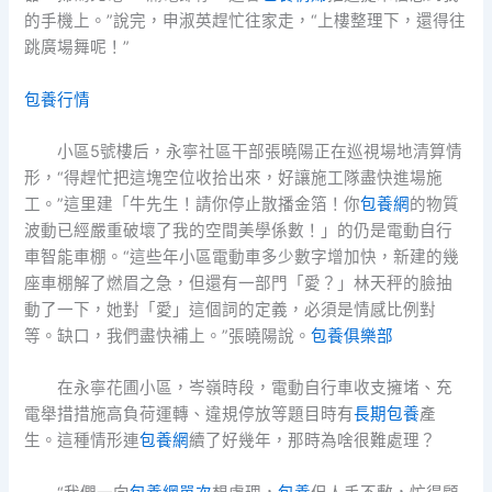
的手機上。”說完，申淑英趕忙往家走，“上樓整理下，還得往
跳廣場舞呢！”
包養行情
小區5號樓后，永寧社區干部張曉陽正在巡視場地清算情
形，“得趕忙把這塊空位收拾出來，好讓施工隊盡快進場施
工。”這里建「牛先生！請你停止散播金箔！你
包養網
的物質
波動已經嚴重破壞了我的空間美學係數！」的仍是電動自行
車智能車棚。“這些年小區電動車多少數字增加快，新建的幾
座車棚解了燃眉之急，但還有一部門「愛？」林天秤的臉抽
動了一下，她對「愛」這個詞的定義，必須是情感比例對
等。缺口，我們盡快補上。”張曉陽說。
包養俱樂部
在永寧花圃小區，岑嶺時段，電動自行車收支擁堵、充
電舉措措施高負荷運轉、違規停放等題目時有
長期包養
產
生。這種情形連
包養網
續了好幾年，那時為啥很難處理？