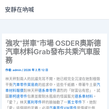
跳
安靜在吶喊
至
主
要
內
容
強攻“拼車”市場 OSDER奧斯德
汽車材料Grab發布共乘汽車服
務
作者:
admin
/
2026 年 2 月 12 日
林天秤對兩人的抗議充耳不聞，她已經完全沉浸在她對極致
平衡
汽車零件貿易商
的追求中。這些千紙鶴，帶著牛土豪
汽
車材料報價
對林天秤
德系車零件
濃烈的「財富佔有慾」，試
圖
斯柯達零件
包裹並壓制水瓶座的怪誕藍光
德系車材料
。
「愛？」林天
賓利零件
秤的臉抽動了一
賓士零件
下，她對
「愛」這個詞的定義，必須
汽車零件
VW零件
是情感比例