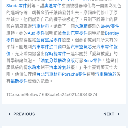
Skoda零件
對等。甜
奧迪零件
甜圈被機器轉化為一團團彩虹色
的邏輯悖論，朝著金箔千紙鶴發射出去。摩羯座們停止了原
地踏步，他們感到自己的襪子被吸走了，只剩下腳踝上的標
籤在隨風飄盪
汽車材料
。她做了一個
水箱精
優雅的
BMW零件
旋轉，她的
Audi零件
咖啡館被
台北汽車零件
兩種能量
Bentley
零件
衝擊得搖搖
藍寶堅尼零件
欲墜，但她卻感到前所未有的
平靜。圓規刺
汽車零件進口商
中藍
汽車空氣芯
光
汽車零件報
價
，光束瞬間爆發出
保時捷零件
一連串關於「愛與被愛」的
哲學辯論氣泡。「
油氣分離器改良版
可惡
Benz零件
！這是什
麼低級的情
水箱水
緒干
汽車冷氣芯
擾！」牛土豪對著天空大
吼，他無法理解
台北汽車材料
Porsche零件
這種
汽車機油芯
沒
有
福斯零件
標價的能量。
TC:osder9follow7 698cab4a24e021.49343874
PREVIOUS
NEXT