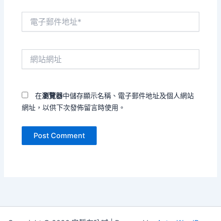
電
子
郵
件
網
地
站
址
網
*
址
在
瀏覽器
中儲存顯示名稱、電子郵件地址及個人網站
網址，以供下次發佈留言時使用。