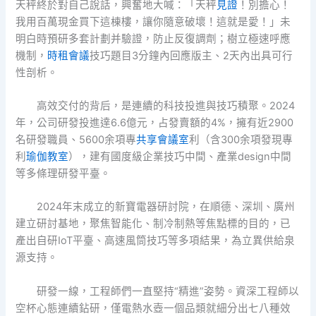
天秤終於對自己說話，興奮地大喊：「天秤
見證
！別擔心！
我用百萬現金買下這棟樓，讓你隨意破壞！這就是愛！」未
明白時預研多套計劃并驗證，防止反復調劑；樹立極速呼應
機制，
時租會議
技巧題目3分鐘內回應版主、2天內出具可行
性剖析。
高效交付的背后，是連續的科技投進與技巧積聚。2024
年，公司研發投進達6.6億元，占發賣額的4%，擁有近2900
名研發職員、5600余項專
共享會議室
利（含300余項發現專
利
瑜伽教室
），建有國度級企業技巧中間、產業design中間
等多條理研發平臺。
2024年末成立的新寶電器研討院，在順德、深圳、廣州
建立研討基地，聚焦智能化、制冷制熱等焦點標的目的，已
產出自研IoT平臺、高速風筒技巧等多項結果，為立異供給泉
源支持。
研發一線，工程師們一直堅持“精進”姿勢。資深工程師以
空杯心態連續鉆研，僅電熱水壺一個品類就細分出七八種效