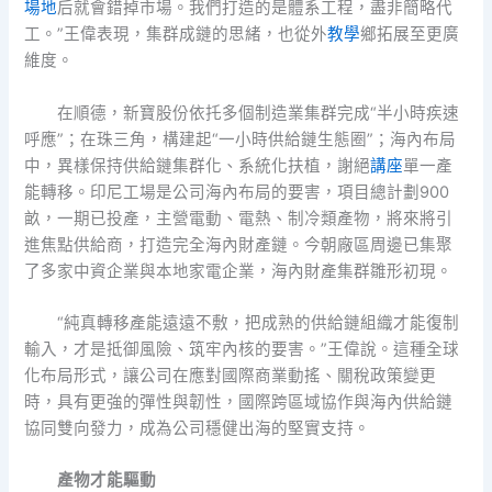
場地
后就會錯掉市場。我們打造的是體系工程，盡非簡略代
工。”王偉表現，集群成鏈的思緒，也從外
教學
鄉拓展至更廣
維度。
在順德，新寶股份依托多個制造業集群完成“半小時疾速
呼應”；在珠三角，構建起“一小時供給鏈生態圈”；海內布局
中，異樣保持供給鏈集群化、系統化扶植，謝絕
講座
單一產
能轉移。印尼工場是公司海內布局的要害，項目總計劃900
畝，一期已投產，主營電動、電熱、制冷類產物，將來將引
進焦點供給商，打造完全海內財產鏈。今朝廠區周邊已集聚
了多家中資企業與本地家電企業，海內財產集群雛形初現。
“純真轉移產能遠遠不敷，把成熟的供給鏈組織才能復制
輸入，才是抵御風險、筑牢內核的要害。”王偉說。這種全球
化布局形式，讓公司在應對國際商業動搖、關稅政策變更
時，具有更強的彈性與韌性，國際跨區域協作與海內供給鏈
協同雙向發力，成為公司穩健出海的堅實支持。
產物才能驅動