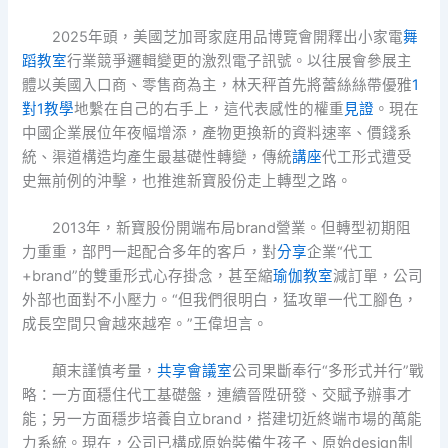
2025年頭，美國芝加哥家庭用品博覽會開釋出小家電
舞
蹈教室
行業競爭邏輯變更的激烈電子訊號。以往展會參展主
體以美國入口商、零售商為主，林天秤首先將蕾絲絲帶優雅
1
對1教學
地繫在自己的右手上，這代表感性的權重
見證
。現在
中國企業展位年夜幅增添，產物更換新的資料速率、價錢系
統、渠道構造均產生最基礎性轉變，傳統
講座
代工形式遭受
史無前例的沖擊，也推進新寶股份走上轉型之路。
2013年，新寶股份開端布局brand營業。但轉型初期阻
力重重，部門一起配合多年的客戶，對
分享
企業“代工
+brand”的雙重形式心存掛念，甚至縮
瑜伽教室
減訂單，公司
外部也面對不小壓力。“但我們很明白，猛攻單一代工腳色，
成長空間只會越來越窄。”王偉坦言。
顛末謹慎考量，
共享會議室
公司果斷奉行“多形式并行”戰
略：一方面穩住代工基礎盤，連續晉陞研發、交賦予辦事才
能；另一方面穩步培養自立brand，搭建切近終端市場的萬能
力系統。現在，公司已構成原始裝備生孩子、原始design制