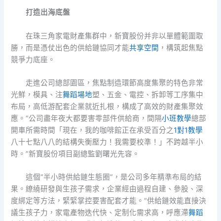
打造出海底盤
在珠三角家電財產集群中，新寶股份并非以單體範圍取
勝，而是憑仗出色的供給鏈協同才能
共享空間
，構筑起焦點
競爭力底座。
走進公司總部園區，焦點制造環節高度集聚的特色非常
光鮮，模具、注
舞蹈場地
塑、五金、電控、拆卸等工序集中
布局，高低游配套企業就近扎根，構成了高效的財產集聚效
應。“公司盡年夜大都要害零部件供給商，間隔
小班教學
總部
開車所需時間「現在，我的咖啡館正在承受百分之
1對1教學
八十七點八八的結構失衡壓力！我需要校準！」不跨越半小
時。”新寶股份項目副總監劉曙光先容。
這個“半小時供給鏈生態圈”，是公司多年精準布局的結
果。繚繞研發與生孩子需求，企業經由過程自建、參股、深
度綁定等方法，緊緊掌控要害配套才能。“供給鏈效能直接決
議生孩子力，家電產物迭代快、定制化需求高，呼應滯
舞蹈