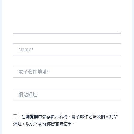
入
內
容...
Name*
電
子
郵
件
網
地
站
址
網
*
址
在
瀏覽器
中儲存顯示名稱、電子郵件地址及個人網站
網址，以供下次發佈留言時使用。