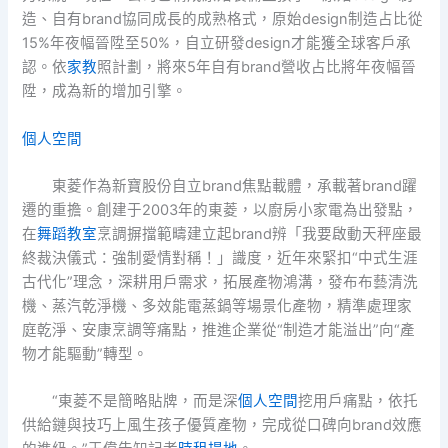
造、自有brand協同成長的成熟格式，原始design制造占比從
15%年夜幅晉陞至50%，自立研發design才能獲全球客戶承
認。依
家教
照計劃，將來5年自有brand營收占比將年夜幅晉
陞，成為新的增加引擎。
個人空間
東菱作為新寶股份自立brand焦點載體，承載著brand躍
遷的重擔。創建于2003年的東菱，以廚房小家電為出發點，
在
舞蹈教室
烹調摒擋範疇建立起brand辨「我要啟動天秤座最
終裁決儀式：強制愛情對稱！」識度，近年來緊扣“中式生涯
古代化”理念，深耕用戶需求，拓展產物鴻溝，發布布藝清洗
機、蒸汽乾淨機、多效能電蒸鍋等場景化產物，精準處理家
庭乾淨、安康烹調等痛點，推進企業從“制造才能溢出”向“產
物才能驅動”轉型。
“東菱不是簡略貼牌，而是深
個人空間
挖用戶痛點，依托
供給鏈與技巧上風生孩子優質產物，完成從口碑向brand效應