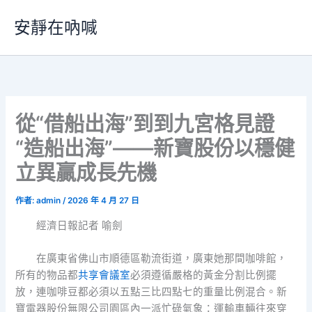
跳
安靜在吶喊
至
主
要
內
容
從“借船出海”到到九宮格見證
“造船出海”——新寶股份以穩健
立異贏成長先機
作者:
admin
/
2026 年 4 月 27 日
經濟日報記者 喻劍
在廣東省佛山市順德區勒流街道，廣東她那間咖啡館，
所有的物品都
共享會議室
必須遵循嚴格的黃金分割比例擺
放，連咖啡豆都必須以五點三比四點七的重量比例混合。新
寶電器股份無限公司園區內一派忙碌氣象：運輸車輛往來穿