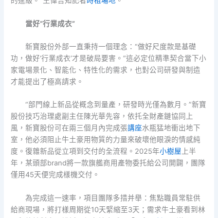
的進級。”王偉告知記者
時租場地
。
當好“行業成衣”
新寶股份外部一直秉持一個理念：“做好尺度款是基礎
功，做好‘行業成衣’才是破局要害。”這必定位精準契合當下小
家電場景化、智能化、特性化的需求，也對公司研發與制造
才能提出了極高請求。
“部門線上新品從概念到量產，研發時光僅為數月。”新寶
股份技巧治理處副主任陳光華先容，依托全財產鏈協同上
風，新寶股份可在兩三個月內完成張
講座
水瓶猛地衝出地下
室，他必須阻止牛土豪用物質的力量來破壞他眼淚的情感純
度。復雜新品從立項到交付的全流程。2025年
小樹屋
上半
年，某頭部brand將一款旗艦商用產物委托給公司開闢，團隊
僅用45天便完成樣機交付。
為完成這一速率，項目團隊多措并舉：焦點職員常駐供
給商現場，將打樣周期從10天緊縮至3天；需求牛土豪看到林