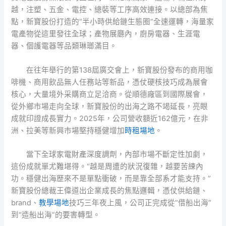
越，注塑、五金、電控、總裝等工序高效連接。以總部為焦
點，新寶股份打造的“半小時供給鏈生態圈”全速運轉，海量家
電產物從這里發往全球；產物展廳內，廚房電器、生涯電
器、個護電器等品類琳瑯滿目。
在往年舉行的第138屆廣交會上，新寶股份發布的商用咖
啡機、商用飲品無人任務站等新品，憑仗硬核技巧成為展會
核心，大量境外采購商立足洽商。從順德廠區到國際展會，
從外鄉市場走向全球，新寶股份的出海之路不竭延長，亮眼
成就印證成長實力。2025年，公司營收額近162億元，在非
洲、拉美等新興市場堅持穩健增加
時租場地
。
當下全球家電財產深度調劑，內部市場不斷定性加劇，
這份成就單尤難堪得。“越是周遭的狀況復雜，越要苦練內
功。穩健出海歷來不是單點衝破，而是靠全部系才能支持。”
新寶股份總裁王偉道出企業成長的焦點邏輯，憑仗供給鏈、
brand、
教學場地
技巧三年夜上風，公司正完成從“借船出海”
到“造船出海”的要害轉型。