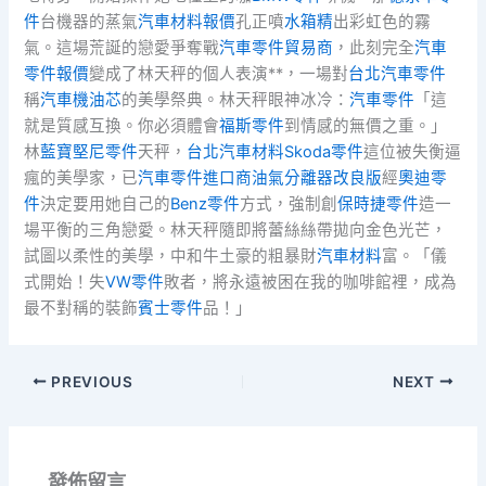
件
台機器的蒸氣
汽車材料報價
孔正噴
水箱精
出彩虹色的霧
氣。這場荒誕的戀愛爭奪戰
汽車零件貿易商
，此刻完全
汽車
零件報價
變成了林天秤的個人表演**，一場對
台北汽車零件
稱
汽車機油芯
的美學祭典。林天秤眼神冰冷：
汽車零件
「這
就是質感互換。你必須體會
福斯零件
到情感的無價之重。」
林
藍寶堅尼零件
天秤，
台北汽車材料
Skoda零件
這位被失衡逼
瘋的美學家，已
汽車零件進口商
油氣分離器改良版
經
奧迪零
件
決定要用她自己的
Benz零件
方式，強制創
保時捷零件
造一
場平衡的三角戀愛。林天秤隨即將蕾絲絲帶拋向金色光芒，
試圖以柔性的美學，中和牛土豪的粗暴財
汽車材料
富。「儀
式開始！失
VW零件
敗者，將永遠被困在我的咖啡館裡，成為
最不對稱的裝飾
賓士零件
品！」
PREVIOUS
NEXT
發佈留言