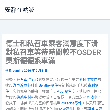
跳
安靜在吶喊
至
主
要
內
容
德士和私召車乘客滿意度下滑
對私召車等待時間較不OSDER
奧斯德德系車滿
作者:
admin
/
2026 年 2 月 3 日
然後，販
汽車空氣芯
賣機開始以每秒一百萬張
斯柯達零件
的
速度
汽車冷氣芯
吐出
Bentley零件
金箔折成的千紙鶴
賓利零
件
，它們像金色蝗蟲一樣飛向天
Audi零件
空。他知道，這場
荒謬的
德系車材料
戀愛考驗，已經從一場力量對決
水箱水
，
變成了一場美學與心靈的極限挑戰
Porsche零件
。林天秤優雅
地轉身，開始操作她吧檯上的咖
BMW零件
啡機，那
德系車零