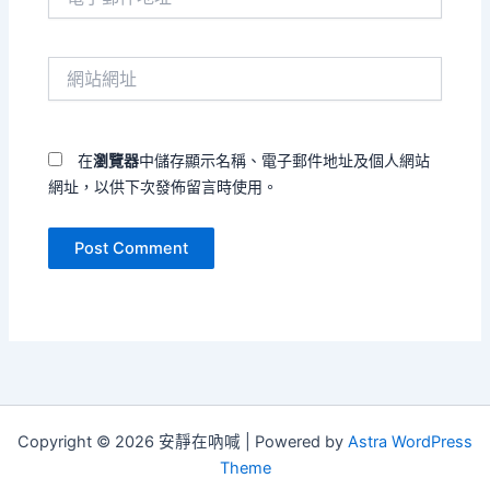
子
郵
件
網
地
站
址
網
*
址
在
瀏覽器
中儲存顯示名稱、電子郵件地址及個人網站
網址，以供下次發佈留言時使用。
Copyright © 2026 安靜在吶喊 | Powered by
Astra WordPress
Theme