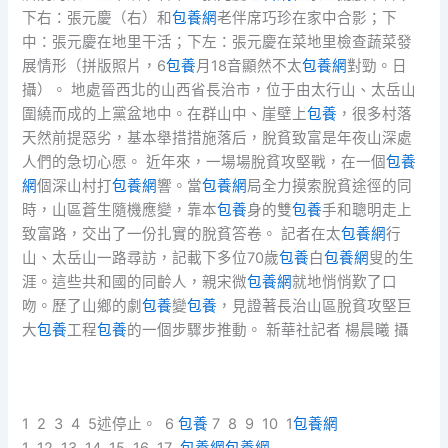
下右：張元慶（右）和
包養網
老伴席巧珍在家中合影；下
中：張元慶在地里干活；下左：張元慶在菜地里檢查蔬菜發
展情形（拼版照片，6
包養
月18音顯然不太
包養網
對勁。日
攝）。 地處晉西北的山西省長治市，位于由太行山、太岳山
圍繞而成的上黨盆地中。在群山中、崖壁上
包養
，很多村落
天然前提惡劣，基本舉措措施落后，脫貧致富是年夜山深處
人們的急切心愿。 近年來，一場場脫貧攻堅戰，在一個
包養
網
個深山村打
包養網
響。當
包養網
局全力摸索脫貧途徑的同
時，山區蒼生隨機應變，靠本
包養
身的雙
包養
手和聰明走上
致富路，交出了一份扎實的脫貧答卷。 記者在太
包養網
行
山、太岳山一路尋訪，記載下多位70歲
包養
白
包養網
叟的生
涯。這些共和國的同齡人，親宋微
包養網
就地悄悄歎了口
吻。歷了山鄉的劇
包養
變
包養
，見證著長治山區脫貧攻堅巨
大
包養
工程
包養
的一個步驟步推動。 新華社記者 楊晨曦 攝
1 2 3 4 5述停止。 6
包養
7 8 9 10 1
包養網