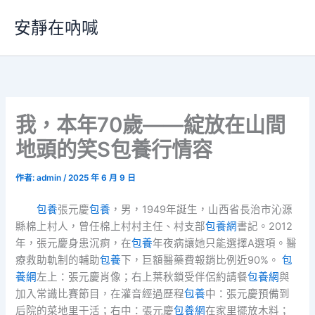
跳
安靜在吶喊
至
主
要
內
容
我，本年70歲——綻放在山間
地頭的笑S包養行情容
作者:
admin
/
2025 年 6 月 9 日
包養
張元慶
包養
，男，1949年誕生，山西省長治市沁源
縣棉上村人，曾任棉上村村主任、村支部
包養網
書記。2012
年，張元慶身患沉痾，在
包養
年夜病讓她只能選擇A選項。醫
療救助軌制的輔助
包養
下，巨額醫藥費報銷比例近90%。
包
養網
左上：張元慶肖像；右上葉秋鎖受伴侶約請餐
包養網
與
加入常識比賽節目，在灌音經過歷程
包養
中：張元慶預備到
后院的菜地里干活；右中：張元慶
包養網
在家里擺放木料；