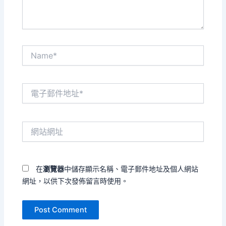
Name*
電
子
郵
件
網
地
站
址
網
*
址
在
瀏覽器
中儲存顯示名稱、電子郵件地址及個人網站
網址，以供下次發佈留言時使用。