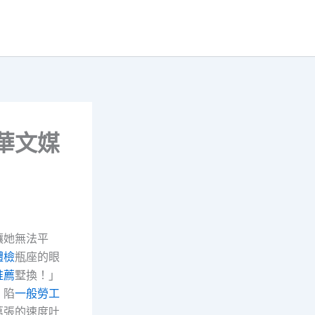
華文媒
讓她無法平
體檢
瓶座的眼
推薦
墅換！」
，陷
一般勞工
萬張的速度吐