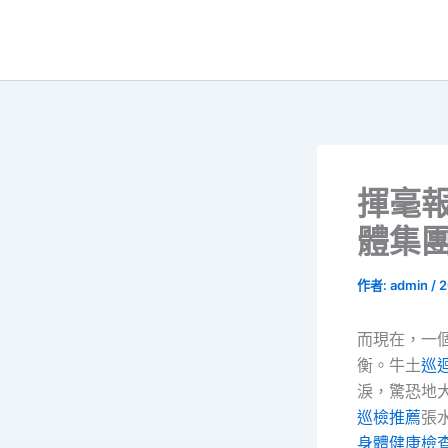
跳
至
主
要
內
容
揮毫報
體集
作者:
admin
/
2
而現在，一
衡。牛土
巡
淚，驚恐地
巡檢推薦
張
身體健康檢