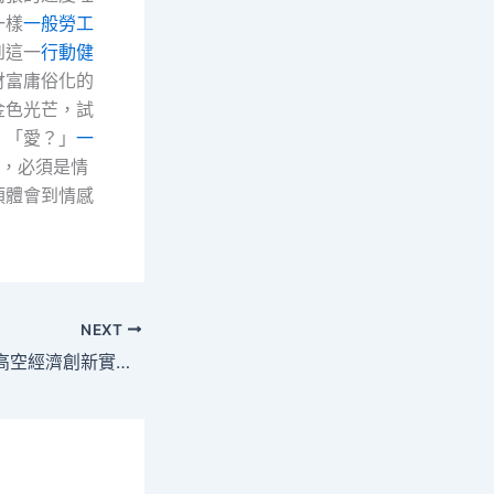
一樣
一般勞工
到這一
行動健
財富庸俗化的
金色光芒，試
。「愛？」
一
，必須是情
須體會到情感
NEXT
廣交會無人機展現高空經濟創新實力_金羊網新JIUYI俱意空間設計聞