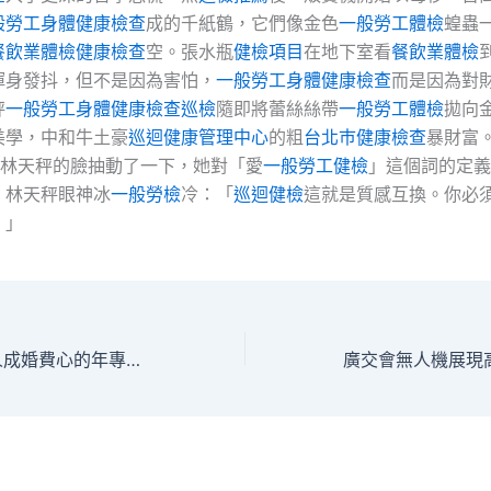
般勞工身體健康檢查
成的千紙鶴，它們像金色
一般勞工體檢
蝗蟲
餐飲業體檢
健康檢查
空。張水瓶
健檢項目
在地下室看
餐飲業體檢
渾身發抖，但不是因為害怕，
一般勞工身體健康檢查
而是因為對
秤
一般勞工身體健康檢查
巡檢
隨即將蕾絲絲帶
一般勞工體檢
拋向
美學，中和牛土豪
巡迴健康管理中心
的粗
台北巿健康檢查
暴財富
林天秤的臉抽動了一下，她對「愛
一般勞工健檢
」這個詞的定義
。林天秤眼神冰
一般勞檢
冷：「
巡迴健檢
這就是質感互換。你必
。」
39歲，恰是為他人成婚費心的年專包養網紀