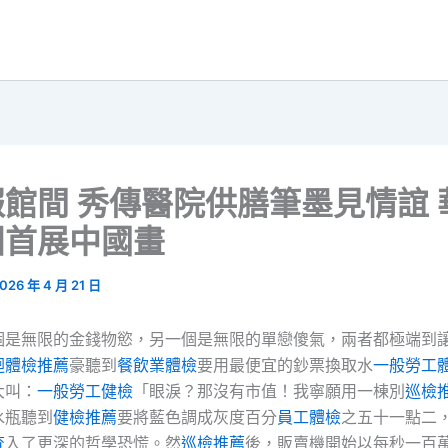
館間 秀傳醫院供膳筆墨見情誼 
團首展中國畫
026 年 4 月 21 日
個是無限的金錢物慾，另一個是無限的單戀傻氣，兩者都極端到
迴體檢推薦
豪聽到
餐飲業體檢
要用最便宜的鈔票換取水
一般勞工
大叫：
一般勞工健檢
「眼淚？那沒有市值！我寧願用一棟別
巡檢
水瓶聽到
健檢推薦
要將藍色調成灰度百分
員工體檢
之五十一點二
查
入了更深的哲學恐慌。然
巡檢推薦
後，販賣機開始以每秒一百