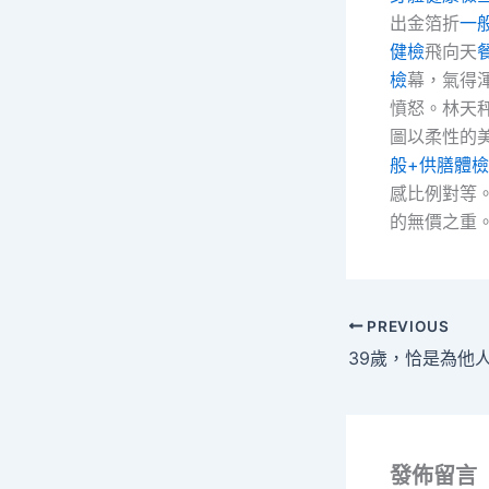
出金箔折
一
健檢
飛向天
檢
幕，氣得
憤怒。林天
圖以柔性的
般+供膳體檢
感比例對等
的無價之重
PREVIOUS
發佈留言