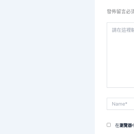
發佈留言必
請
在
這
裡
輸
入
內
容...
Name*
在
瀏覽器