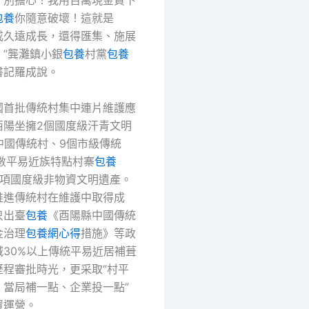
！別擔心！我用百萬現金買下
包養
你隨意破壞！這就是
成久遠成長，還得匯集、施展
”龔灘鎮小銀
包養
村黨
包養
書記羅成說。
國首批傳統村集中連片維護應
酉陽坐擁2個國度級汗青文明
中國傳統村、9個市級傳統
多數平易近族特點村寨
包養
4項國度級非物資文明遺產。
推進傳統村在維護中取得成
只出臺
包養
《酉陽縣中國傳統
金治理
包養網心得
措施》等政
減30%以上傳統平易近居補葺
歷程審批時光，更采取“村平
、當局補一點、企業投一點”
資運營。