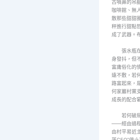
古噴鼻的吊
咖啡館、無
散那些甜甜
秤進行甜點
成了武器。
張水瓶
身發抖，但
富庸俗化的憤
遠不敷，若何
路富起來，
何家巖村黨
成長的配合
若何破
——經由過程
由村平易近
落CEO”停