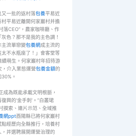
批又一批的返村落
包養
平易近
新村平易近離開何家巖村并擔
“村落CEO”，農家咖啡廳、作
「灰色？那不是我的主色調！
非主流單戀變
包養網
成主流的
這太不水瓶座了！」會客堂等
態連續萌生。何家巖村年招待游
次，介入業態運營
包養金額
的
30%。
村正成為既能承載文明根脈，
復興的‘金手刺’。”白叢珺
一村摸索、連片示范、全域推
養網ppt
酉陽縣已將何家巖村
試點經歷向全縣推行，培養村
人，并選聘展開運營治理的