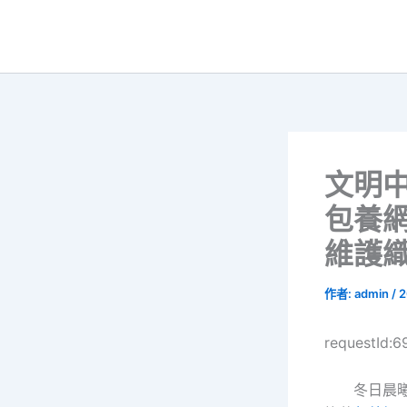
跳
至
主
要
內
容
文明
包養
維護
作者:
admin
/
2
requestId:
冬日晨