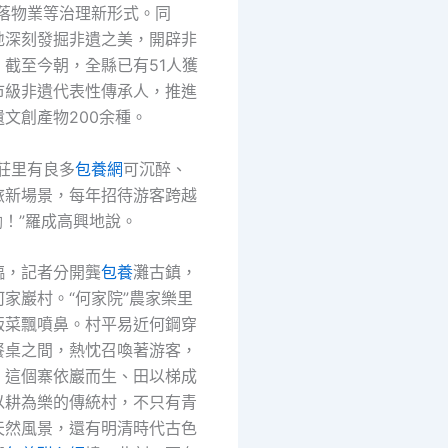
村落物業等治理新形式。同
地深刻發掘非遺之美，開辟非
。截至今朝，全縣已有51人獲
市級非遺代表性傳承人，推進
文創產物200余種。
村莊里有良多
包養網
可沉醉、
旅新場景，每年招待游客跨越
嘞！”羅成高興地說。
臨，記者分開龔
包養
灘古鎮，
家巖村。“何家院”農家樂里
飯菜飄噴鼻。村平易近何鋼穿
餐桌之間，熱忱召喚著游客，
。這個寨依巖而生、田以梯成
以耕為樂的傳統村，不只有青
天然風景，還有明清時代古色