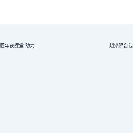
任務研討丨專包養辦妥勞模工匠年夜課堂 助力培育高本質財產工人