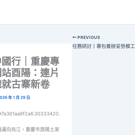
PREVIOUS
中國行｜重慶專
網站酉陽：連片
織就古寨新卷
026 年 1 月 29 日
697a361aa8f2a6.30333420.
曦灑向烏江，重慶市酉陽土家