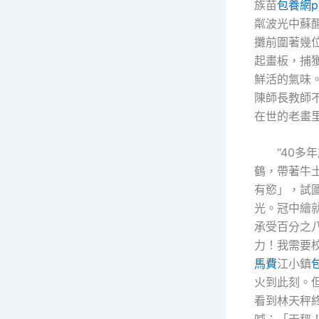
族苗
包養網p
粼波光中蘇
攤前圍著幾
起畫板，捕
鮮活的氣味
陳師長教師
在世的老畫里
“40多
鶴，帶著牛
有慾」，試
光。冠中繪
承受百分之
力！我需要
馬費
江小鎮
火到此刻。
看到林天秤