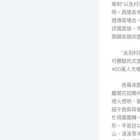
單制”以及
時，酉陽各
遺傳習場合
評國度級、
開闢各類非遺
“此刻
可體驗的文
400萬人次
夜幕來
離開花田鄉何
燈火透明，
越于廚房與
忙得團團轉
形、平易近
山、清溪等