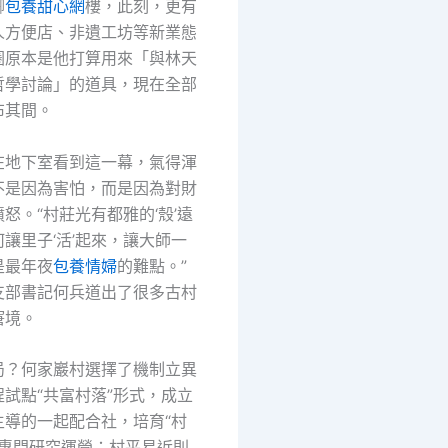
腳
包養甜心網
樓，此刻，更有
人方便店、非遺工坊等新業態
圈原本是他打算用來「與林天
哲學討論」的道具，現在全部
布其間。
在地下室看到這一幕，氣得渾
不是因為害怕，而是因為對財
怒。“村莊光有都雅的‘殼’遠
讓里子‘活’起來，讓大師一
是最年夜
包養情婦
的難點。”
支部書記何兵道出了很多古村
窘境。
局？何家巖村選擇了機制立異
試點“共富村落”形式，成立
主導的一起配合社，培育“村
止專門研究運營；村平易近則