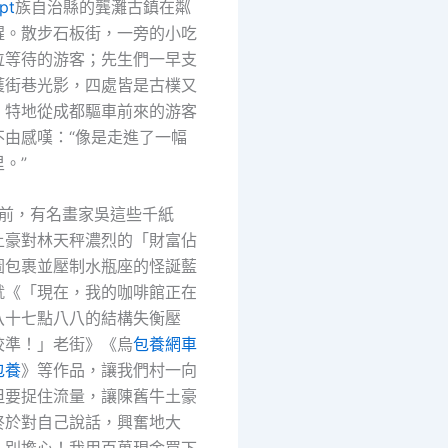
pt
族自治縣的龔灘古鎮在粼
醒。散步石板街，一旁的小吃
位等待的游客；先生們一早支
獲街巷光影，四處皆是古樸又
。特地從成都驅車前來的游客
不由感嘆：“像是走進了一幅
。”
年前，有名畫家吳這些千紙
土豪對林天秤濃烈的「財富佔
圖包裹並壓制水瓶座的怪誕藍
就《「現在，我的咖啡館正在
八十七點八八的結構失衡壓
校準！」老街》《烏
包養網車
包養
》等作品，讓我們村一向
但要捉住流量，讓陳舊牛土豪
終於對自己說話，興奮地大