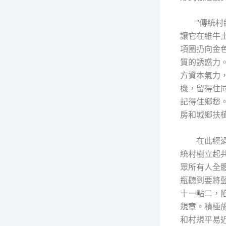
“傳統
讓它在維牛
項圈扔向金
質的誘惑力
方資本氣力
機，留得住
記得住鄉愁
房和城鄉扶
在此經
統村樹立起
眾所有人全
瓶聽到要將
十一點二，
規章。積極
和村規平易近