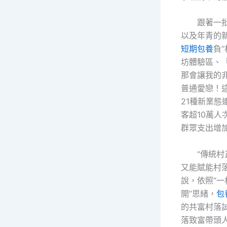
跟著一
以及年青的
短期包養
負
坊體驗區、
那會讓我的
普通愛戀！
21種新業
客超10萬人
群眾支出增加
“傳統
又能賦能村落
說，依照“
開”思緒，
包
的共富村落
落致富帶頭