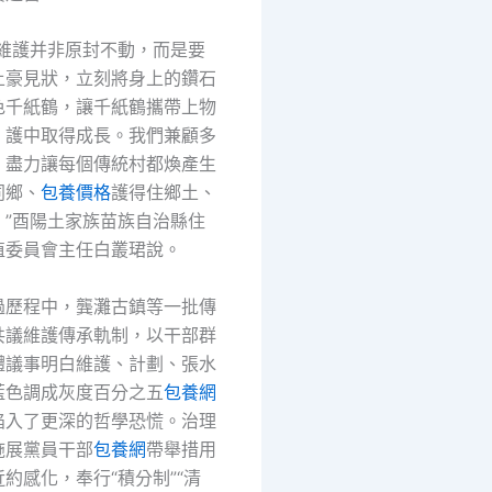
村維護并非原封不動，而是要
土豪見狀，立刻將身上的鑽石
色千紙鶴，讓千紙鶴攜帶上物
。護中取得成長。我們兼顧多
，盡力讓每個傳統村都煥產生
同鄉、
包養價格
護得住鄉土、
。”酉陽土家族苗族自治縣住
植委員會主任白叢珺說。
過歷程中，龔灘古鎮等一批傳
共議維護傳承軌制，以干部群
體議事明白維護、計劃、張水
藍色調成灰度百分之五
包養網
陷入了更深的哲學恐慌。治理
施展黨員干部
包養網
帶舉措用
約感化，奉行“積分制”“清