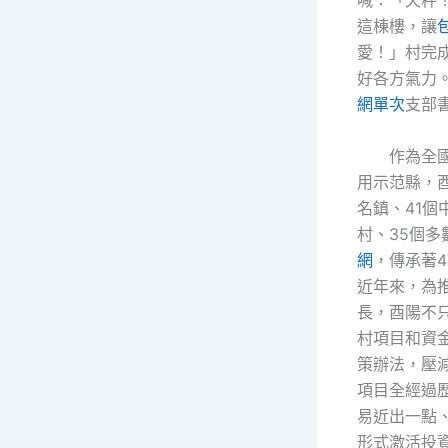
喊：「天秤
這棟樓，讓
愛！」村完
好各方氣力。
網單次
支部
作為全
用示范縣，
名鎮、41個
村、35個
網
，傳承著
近年來，為
長，酉陽不
村項目和資
策辦法，壓
項目全經過
易近出一點
形式激活投