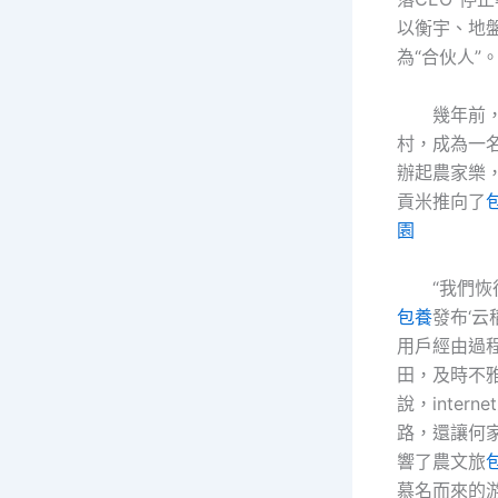
以衡宇、地盤
為“合伙人”
幾年前
村，成為一名
辦起農家樂
貢米推向了
園
“我們恢
包養
發布‘云
用戶經由過
田，及時不
說，inter
路，還讓何
響了農文旅
慕名而來的