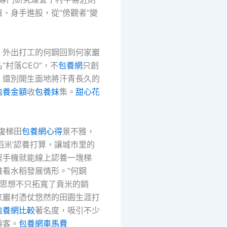
、身手進股，從“傍觀者”變
。
，外出打工的何鋼回到何家巖
“村落CEO”，不
包養網
只創
，還別開生面地將汗青長久的
包養金額
收
包養妹
集。
甜心花
復梯田
包養網心得
景不雅，
稻米’認養打算，讓城市里的
程手機就能線上認養一塊梯
雅看水稻發展情形。”何鋼
net思想不只拓寬了貢米的銷
家巖村憑仗悠然的田園生涯打
包養網比較
著名度，吸引不少
游客。
包養網車馬費