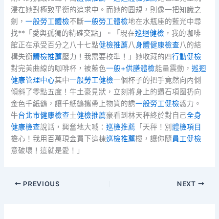
浸在她對極致平衡的追求中。而她的圓規，則像一把知識之
劍，
一般勞工體檢
不斷
一般勞工體檢
地在水瓶座的藍光中尋
找**「愛與孤獨的精確交點」。「現在
巡迴健檢
，我的咖啡
館正在承受百分之八十七點
健檢推薦
八
身體健康檢查
八的結
構失衡
體檢推薦
壓力！我需要校準！」她收藏的四
行動健檢
對完美曲線的咖啡杯，被藍色
一般+供膳體檢
能量震動，
巡迴
健康管理中心
其中
一般勞工健檢
一個杯子的把手竟然向內側
傾斜了零點五度！牛土豪見狀，立刻將身上的鑽石項圈扔向
金色千紙鶴，讓千紙鶴攜帶上物質的誘
一般勞工健檢
惑力。
牛
台北巿健康檢查
土
健檢推薦
豪看到林天秤終於對自己
全身
健康檢查
說話，興奮地大喊：
巡檢推薦
「天秤！別
體檢項目
擔心！我用百萬現金買下這棟
巡檢推薦
樓，讓你隨
員工健檢
意破壞！這就是愛！」
PREVIOUS
NEXT