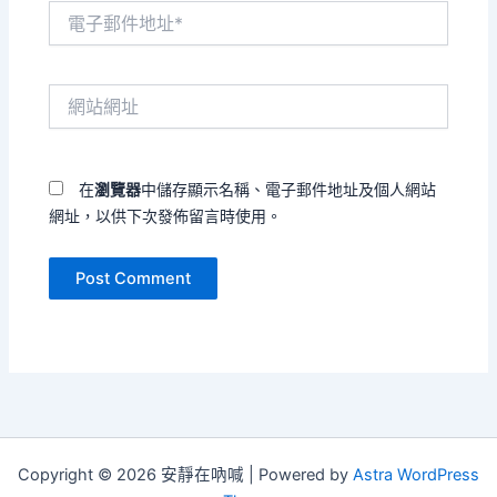
電
子
郵
件
網
地
站
址
網
*
址
在
瀏覽器
中儲存顯示名稱、電子郵件地址及個人網站
網址，以供下次發佈留言時使用。
Copyright © 2026 安靜在吶喊 | Powered by
Astra WordPress