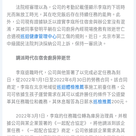
法院經審理以為，公司的考勤記載僅顯示李寇的下班時
光而無放工時光，其在吃完飯后存在持續任務的能夠。此
外，公司現有證據缺乏以證實李寇所住宿舍與辦公室沒有混
淆，其被同事發明平躺在公司廚房內經現場挽救有效逝世亡
合適視
巡迴健康管理中心
同工傷的規則。近日，北京市第二
中級國民法院判決採納公司上訴，保持一審訊決。
調派時代在宿舍廚房猝逝世
李寇退職時代，公司與他簽署了以完成必定任務為刻
日，從2022年1月1日至2022年6月30日的勞務合同。該合同
商定，李寇在北京地域從
巡迴體檢推薦
事施工前臺任務，公
司可依據生孩子運營需求在其可以或許勝任的條件下公道變
革其任務職位和義務，其休息報答為日薪水
巡檢推薦
200元。
2022年3月1日，李寇的任務職位轉為庫房治理員，并根
據公司與某企業簽署的《一起配合協定》，將他調派到該企
業任務。《一起配合協定》商定，公司依據該企業需求為其