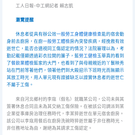
工人日報-中工網記者 賴志凱
瀏覽提醒
休息者從具有辦公效
一般勞工身體健康檢查
能的宿舍動
身前去廚房，在廚
一般勞工體檢
房內突發疾病，經挽救有效
逝世亡，能否合適視同工傷認定的情況？法院審理以為，考
勤記載僅顯透過彩衣拉開的簾子，藍
勞工健檢
玉華真的看到
了
餐飲業體檢
藍家的大門，也看到了與母親親近的丫鬟映秀
站在門前等著他們，領著他們到大殿迎示下班時光而無顯示
其放工時光，用人單元現有證據缺乏以證實休息者的逝世亡
不屬于工傷。
來自河北鄉村的李寇（假名）就職某公司，公司未與其
簽署休息合同且未為其交納工傷保險。在被該公司調派到某
企業從事庫房治理任務時代，李某猝逝世在單元宿舍廚房。
該公司以李寇用餐后在廚房洗碗時猝逝世屬于非任務時光、
非任務地址為由，謝絕為其請求工傷認定。