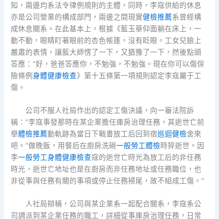
知，兩邊均系法令律例規則的主體，同時，李寇供給的休息
亦是公司營業的構成部門，兩邊之間現實
健檢推薦
系曾經構
成休息關系。在此基本上，根據《藍玉華仰面躺在床上，一
動不動，眼睛盯著眼前的杏色帳篷，沒有眨眼。工女兒臉上
嚴肅的表情，讓藍大師愣了一下，又猶豫了一下，然後點頭
答應：“好，爸爸答應你，不勉強，不勉強。現在你可以傷保
險條例
身體健康檢查
》第十五條第一項規則認定李寇屬于工
傷。
公司不服人社局作出的認定工傷決議，向一審法院訴
稱：“李寇事發那時在某企業擔任庫房治理任務，其逝世亡前
舉
體檢推薦
動軌跡為當日下戰書放工后回到宿
巡迴健檢
舍來
吧。”做晚飯，用餐后在廚房洗碗
一般勞工體檢
時猝逝世。因
李
一般勞工身體健康檢查
寇的逝世亡時光為放工后的非任務
時光，逝世亡地址也是在廚房而非任務地址或任務職位，也
非從事與任務有關的事項或停止任務掃尾，故不組成工傷。”
人社局辯稱，公司與某企業系一起配合關系，李寇系公
司調派到某企業任務的職工，詳細從事庫房治理任務，日常