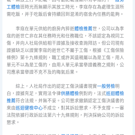
工體檢
班時光而無顯示其放工時光，李寇存在為處理生涯所
需吃飯，并于吃飯后會持續回到混淆的宿舍內任務的能夠。
李寇在單元供給的廚房內猝逝
體檢推薦
世，公司以為李
寇的逝世亡非在其任務時光和任務職位，不該認定為視同工
傷，并向人社局供給相干證據及接收查詢拜訪。但公司現有
證據缺乏以證實李寇的逝世亡不屬于工傷，根據《工傷保險
條例》第十九條規則，職工或許其遠親屬以為是工傷，用人
單元不以為是工傷的，由用人單元承當舉證義務之規則，公
司應承當舉證不克不及的晦氣后果。
綜上，人社局作出的認定工傷決議書現實
一般勞檢
明
白，證據充足，實用法令律
供膳體檢
例對的，法式
巡迴體檢
推薦
符合法規，并無不妥。公司懇求撤銷認定工傷決議書的
來由
巡迴健檢中心
不成立，對其訴訟懇求，不予支撐。一審
法院依據行政訴訟法第六十九條規則，判決採納公司的訴訟
懇求。