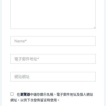
入
內
容...
Name*
電
子
郵
件
網
地
站
址
網
*
址
在
瀏覽器
中儲存顯示名稱、電子郵件地址及個人網站
網址，以供下次發佈留言時使用。