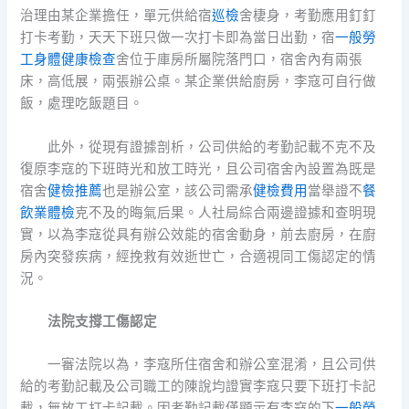
治理由某企業擔任，單元供給宿
巡檢
舍棲身，考勤應用釘釘
打卡考勤，天天下班只做一次打卡即為當日出勤，宿
一般勞
工身體健康檢查
舍位于庫房所屬院落門口，宿舍內有兩張
床，高低展，兩張辦公桌。某企業供給廚房，李寇可自行做
飯，處理吃飯題目。
此外，從現有證據剖析，公司供給的考勤記載不克不及
復原李寇的下班時光和放工時光，且公司宿舍內設置為既是
宿舍
健檢推薦
也是辦公室，該公司需承
健檢費用
當舉證不
餐
飲業體檢
克不及的晦氣后果。人社局綜合兩邊證據和查明現
實，以為李寇從具有辦公效能的宿舍動身，前去廚房，在廚
房內突發疾病，經挽救有效逝世亡，合適視同工傷認定的情
況。
法院支撐工傷認定
一審法院以為，李寇所住宿舍和辦公室混淆，且公司供
給的考勤記載及公司職工的陳說均證實李寇只要下班打卡記
載，無放工打卡記載。因考勤記載僅顯示有李寇的下
一般勞