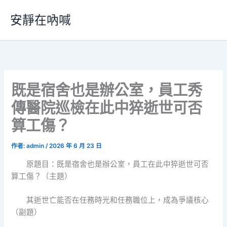
跳
安靜在吶喊
至
主
要
內
容
既是宿舍也是辦公室，員工秀
傳醫院巡檢在此中猝逝世可否
算工傷？
作者:
admin
/
2026 年 6 月 23 日
原題目：既是宿舍也是辦公室，員工在此中猝逝世可否
算工傷？（主題）
其逝世亡能否在任務時光和任務職位上，成為爭議核心
（副題）