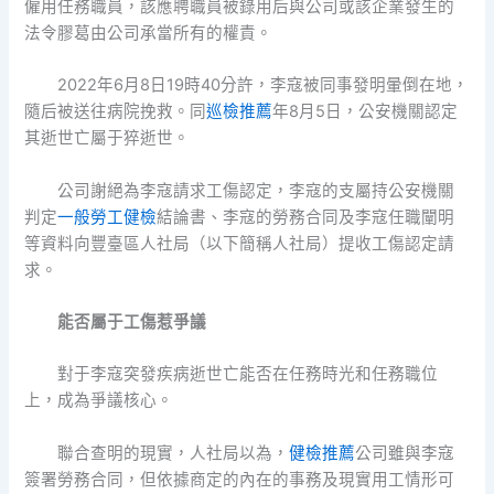
僱用任務職員，該應聘職員被錄用后與公司或該企業發生的
法令膠葛由公司承當所有的權責。
2022年6月8日19時40分許，李寇被同事發明暈倒在地，
隨后被送往病院挽救。同
巡檢推薦
年8月5日，公安機關認定
其逝世亡屬于猝逝世。
公司謝絕為李寇請求工傷認定，李寇的支屬持公安機關
判定
一般勞工健檢
結論書、李寇的勞務合同及李寇任職闡明
等資料向豐臺區人社局（以下簡稱人社局）提收工傷認定請
求。
能否屬于工傷惹爭議
對于李寇突發疾病逝世亡能否在任務時光和任務職位
上，成為爭議核心。
聯合查明的現實，人社局以為，
健檢推薦
公司雖與李寇
簽署勞務合同，但依據商定的內在的事務及現實用工情形可