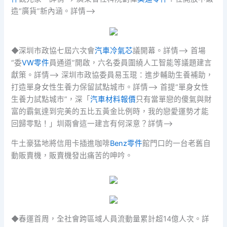
造“廣貨”新內涵。詳情–>
◆深圳市政協七屆六次會
汽車冷氣芯
議開幕。詳情–> 首場
“委
VW零件
員通道”開啟，六名委員圍繞人工智能等議題建言
獻策。詳情–> 深圳市政協委員易玉琨：進步輔助生養補助，
打造單身女性生養力保留試點城市。詳情–> 首提“單身女性
生養力試點城市”，深「
汽車材料報價
只有當單戀的傻氣與財
富的霸氣達到完美的五比五黃金比例時，我的戀愛運勢才能
回歸零點！」圳兩會這一建言有何深意？詳情–>
牛土豪猛地將信用卡插進咖啡
Benz零件
館門口的一台老舊自
動販賣機，販賣機發出痛苦的呻吟。
◆春運首周，全社會跨區域人員流動量累計超14億人次。詳