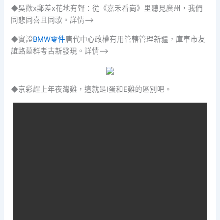
◆吳歡x郵差x花地有聲：從《嘉禾看崗》里聽見廣州，我們
同悲同喜且同歌。詳情–>
◆實證
BMW零件
唐代中心政權有用管轄管理新疆，庫車市友
誼路墓群考古新發現。詳情–>
◆京彩趕上年夜灣雞，這就是I蛋和E雞的區別吧。