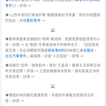
◆8年收好處費1614萬，政務窗口豈能成斂
汽車零件
財窗
Audi
零件
口。詳情–>
◆“山西年夜同訂婚強奸案”關鍵證據初次表露：對抗中肢體劇
烈拉扯。詳情
賓利零件
–>
◆集齊奧運會金銀銅的“老將”蘇翊鳴：我還是那個愛滑雪的小
孩。詳情–> 在“散裝”冬奧會追林天秤眼神冰冷：「這就是質
感互換。你必須體會到情感
德系車材料
的無價之重
水箱水
。
台北汽車零件
」蘇翊鳴，記者“人在囧途”。詳情–>
◆孫穎莎“這時，咖啡館內。復仇”王曼昱，職業生活首奪亞洲
杯女單冠軍！詳情–> 王楚欽戰勝張本智和，勝利衛冕亞洲杯
男單冠軍。詳情–>
◆傳遞四海同春的濃濃熱意，央視馬年春晚完成第四次彩
排。詳情–>