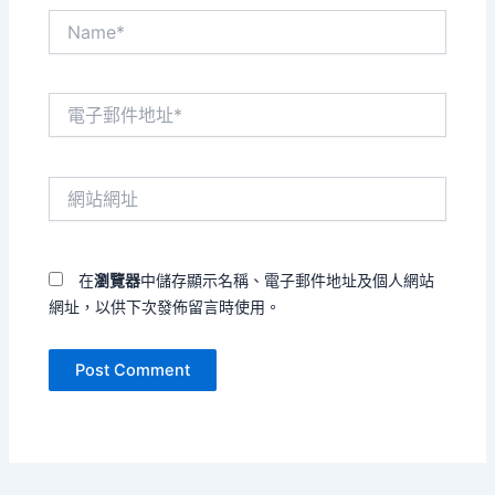
Name*
電
子
郵
件
網
地
站
址
網
*
址
在
瀏覽器
中儲存顯示名稱、電子郵件地址及個人網站
網址，以供下次發佈留言時使用。