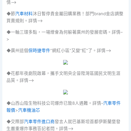
情–>
◆節
汽車材料
沐日暫停貴金屬回購業務！部門brand金店調整
買賣規則。詳情–>
◆一軸三環多點，一場燈會為何躲著廣州的發展密碼。詳情–
>
◆廣州這個
保時捷零件
“網紅小區”又變“紅”了。詳情–>
◆花都年夜劇院啟幕，攜手文明央企晉陞灣區國民文明生涯
品質。詳情–>
◆山西山陰生物科技公司爆炸已致8人遇難。詳情–
汽車零件
報價
>
汽車機油芯
◆交際部
汽車零件進口商
發言人就巴基斯坦首都伊斯蘭堡發
生嚴重爆炸事務答記者問。詳情–>