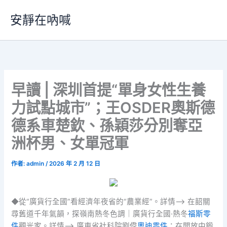
跳
安靜在吶喊
至
主
要
內
容
早讀 | 深圳首提“單身女性生養
力試點城市”；王OSDER奧斯德
德系車楚欽、孫穎莎分別奪亞
洲杯男、女單冠軍
作者:
admin
/
2026 年 2 月 12 日
◆從“廣貨行全國”看經濟年夜省的“農業經”。詳情–> 在韶關
尋舊道千年氣韻，探嶺南熱冬色調｜廣貨行全國·熱冬
福斯零
件
觀光家。詳情–> 廣東省社科院劉偉
奧迪零件
：在開放中鍛