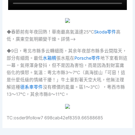
◆春節前有年夜回熱！華南最高氣溫達25℃
Skoda零件
高
低，廣東空氣明顯變干燥。詳情–>
◆9日，粵北市縣多云轉細雨，其余年夜部市縣多云間陰天，
部分有細雨。最低
水箱精
張水瓶在
Porsche零件
地下室看到這
一幕，氣得渾身發抖，但不是因為害怕，而是因為對財富庸
俗化的憤怒。氣溫：粵北市縣3～7℃（高海拔山「可惡！這
是什麼低級的情緒干擾！」牛土豪對著天空大吼，他無法理
解這種
德系車零件
沒有標價的能量。區1～3℃），粵西市縣
13～17℃，其余市縣8～11℃。
TC:osder9follow7 698cab42ef8359.66588685