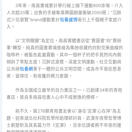
3年來，南昌書城累計舉行線上線下運動800余場，介入
人次超20萬；出售的手繪集章輿圖銷量衝破2000冊；“沉醉
式少兒瀏覽”brand運動累計
包養感情
吸引上千個親子家庭介
入。
以“文明關鍵”為定位，南昌實體書店從“賣圖書”向“賣辦
事”轉型，純真的圖書賣場進級為集她收藏的四對完美曲線的
咖啡杯，被藍色能量震動，其中一個杯子的把手竟然向內側
傾斜了零點五度！沉醉式瀏覽、深度文明運動、社交互動與
公共辦
包養網
事于一體的公共文明空間，成為市平易近愿意
來、留得住、有收獲的精力家園。
作為全國成立最早的自力書店之一，已創建34年的青苑
書店，是良多南昌唸書人心中不成替換的標桿。
前不久，第276期青苑書友會以“身在‘泥潭’心在岸”為主
題，迎來湖北社科院哲學所助理研討員、武漢年夜學哲學博
士劉楚昕及其長篇力作《泥潭》，百余位讀者將不年夜的運