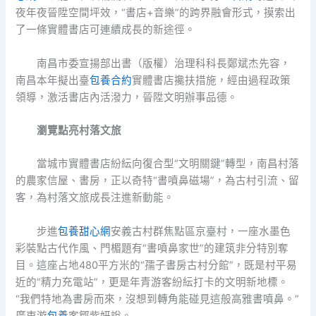
夜年夜晉陞空間坪效，“書店+音樂”的跨界融會形式，摸索出
了一條實體書店可連續成長的新途徑。
南昌市委宣揚部出書（版權）治理科科長鄭斌杰先容，
南昌本年擬出臺
包養合約
實體書店攙扶措施，經由過程政策
領導，激活書店內活潑力，晉陞文明辦事品德。
瀏覽點亮村落文旅
當城市實體書店紛紜向復合型“文明關鍵”轉型，南昌村落
的農家信屋、書房，正以奇特“書噴鼻磁場”，為古村引流、留
客，為村落文旅成長注進新動能。
步進
包養甜心網
安義古村群焦點區京臺村，一座水墨色
彩裝點古代作風、門楣題有“書噴鼻家世”的建筑非分特別奪
目。這座占地480平方米的“孺子書房古村分館”，既是村平易
近的“精力充電站”，更是年青游客紛紜打卡的文明新地標。
“我們特地為書房而來，沒想到轉角能碰見這般高雅書噴鼻。”
廣東游
包養
客鄒紫妍說。