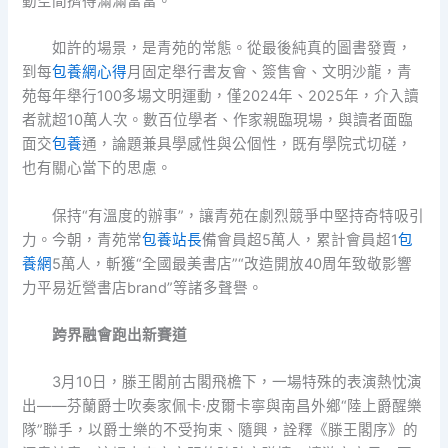
動空間擠得滿滿當當。
如許的場景，是青苑的常態。從最後純真的圖書發賣，
到每
包養網心得
月固定舉行書友會、簽售會、文明沙龍，青
苑每年舉行100多場文明運動，僅2024年、2025年，介入讀
者就超10萬人次。數百位學者、作家親臨現場，與讀者面臨
面交
包養
通，論題兼具學感性與公個性，既有學院式切磋，
也有關心當下的思慮。
保持“有溫度的辦事”，讓青苑在劇烈競爭中堅持奇特吸引
力。今朝，青苑常
包養站長
備會員超5萬人，累計會員超1
包
養網
5萬人，斬獲“全國最美書店”“改造開放40周年致敬影響
力平易近營書店brand”等諸多聲譽。
跨界融會跑出新賽道
3月10日，滕王閣前古閣飛檐下，一場特殊的表演熱忱演
出——芬蘭爵士吹奏家佩卡·皮爾卡寧與南昌外鄉“陸上爵醒樂
隊”聯手，以爵士樂的不受拘束、隨興，詮釋《滕王閣序》的