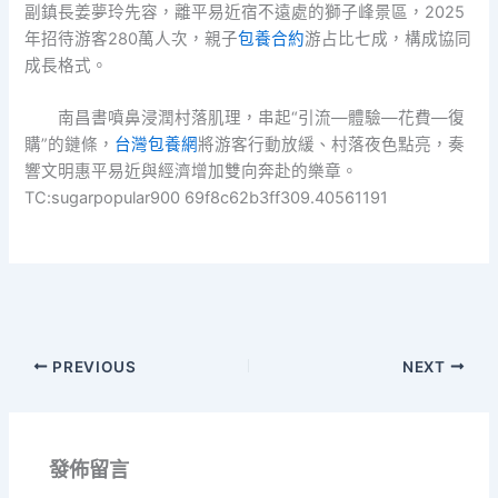
副鎮長姜夢玲先容，離平易近宿不遠處的獅子峰景區，2025
年招待游客280萬人次，親子
包養合約
游占比七成，構成協同
成長格式。
南昌書噴鼻浸潤村落肌理，串起“引流—體驗—花費—復
購”的鏈條，
台灣包養網
將游客行動放緩、村落夜色點亮，奏
響文明惠平易近與經濟增加雙向奔赴的樂章。
TC:sugarpopular900 69f8c62b3ff309.40561191
PREVIOUS
NEXT
發佈留言