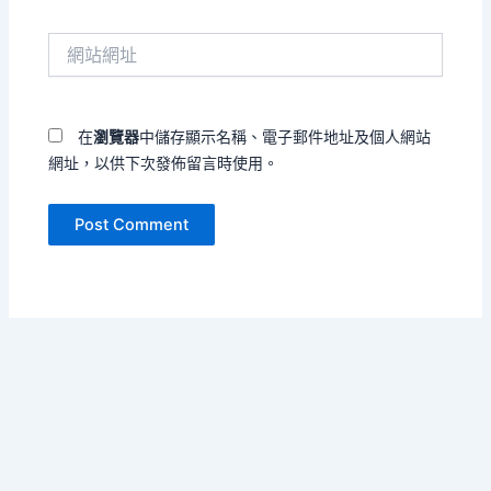
郵
件
網
地
站
址
網
*
址
在
瀏覽器
中儲存顯示名稱、電子郵件地址及個人網站
網址，以供下次發佈留言時使用。
Copyright © 2026 安靜在吶喊 | Powered by
Astra WordPress