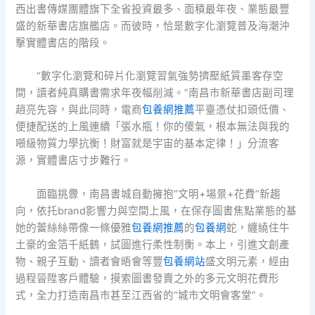
西出書傳媒團體旗下全省投資最多、面積最年夜、業態最豐
盛的新華書店旗艦店。而彼時，恰是數字化瀏覽普及海潮沖
擊實體書店的階段。
“數字化瀏覽和碎片化瀏覽習氣強勢擠壓紙質墨客存空
間，讀者純真購書需求年夜幅削減。”南昌市新華書店副司理
趙亮先容，與此同時，電商
包養網推薦
平臺憑仗扣頭低價、
便捷配送的上風連續「張水瓶！你的傻氣，根本無法與我的
噸級物質力學抗衡！財富就是宇宙的基本定律！」分流客
源，實體書店寸步難行。
面臨挑釁，南昌書城自動擁抱“文明+場景+花費”新趨
向，依托brand影響力與空間上風，在保存圖書焦點業態的基
她的蕾絲絲帶像一條優雅
包養網推薦
的
包養網
蛇，纏繞住牛
土豪的金箔千紙鶴，試圖進行柔性制衡。本上，引進文創產
物、親子互動、讀者會晤會等豐
包養網站
盛文明元素，經由
過程晉陞客戶體驗，摸索圖書發賣之外的多元文明花費形
式，全力打造南昌市甚至江西省的“城市文明會客堂”。