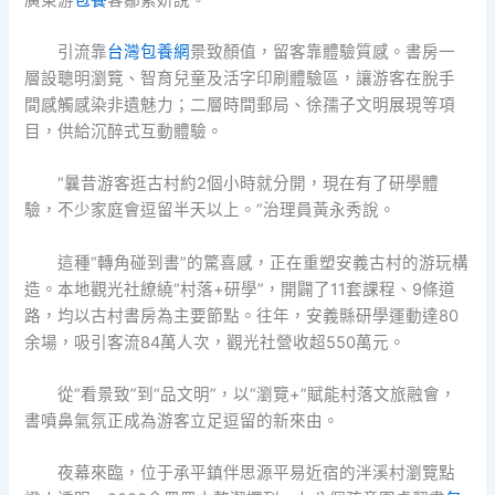
引流靠
台灣包養網
景致顏值，留客靠體驗質感。書房一
層設聰明瀏覽、智育兒童及活字印刷體驗區，讓游客在脫手
間感觸感染非遺魅力；二層時間郵局、徐孺子文明展現等項
目，供給沉醉式互動體驗。
“曩昔游客逛古村約2個小時就分開，現在有了研學體
驗，不少家庭會逗留半天以上。”治理員黃永秀說。
這種“轉角碰到書”的驚喜感，正在重塑安義古村的游玩構
造。本地觀光社繚繞“村落+研學”，開闢了11套課程、9條道
路，均以古村書房為主要節點。往年，安義縣研學運動達80
余場，吸引客流84萬人次，觀光社營收超550萬元。
從“看景致”到“品文明”，以“瀏覽+”賦能村落文旅融會，
書噴鼻氣氛正成為游客立足逗留的新來由。
夜幕來臨，位于承平鎮伴思源平易近宿的泮溪村瀏覽點