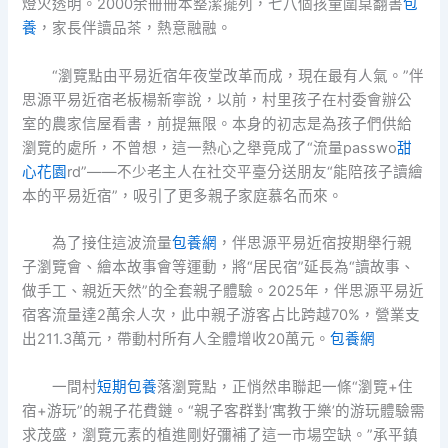
燈火透明。2000余冊冊本整潔擺列，七八個孩童圍桌翻書
包
養
，家長伴讀品茶，熱意融融。
“瀏覽點由平易近宿年夜堂改革而成，現在最有人氣。”伴
思源平易近宿老板楊新寧說，以前，村里孩子在村委會辦公
室的農家信屋看書，前提無限。本身的初志是為孩子們供給
瀏覽的處所，不曾想，這一熱心之舉竟成了“流量passwo
甜
心花園
rd”——不少老主人在社交平臺分送朋友“能陪孩子讀繪
本的平易近宿”，吸引了更多親子家庭慕名而來。
為了接住這波流量
包養網
，伴思源平易近宿按期舉行親
子瀏覽會、繪本故事會等運動，將“居民宿”延長為“讀故事、
做手工、親近天然”的全套親子體驗。2025年，伴思源平易近
宿客流量達2萬余人次，此中親子游客占比跨越70%，營業支
出211.3萬元，帶動村所有人全體增收20萬元。
包養網
一間村
短期包養
落瀏覽點，正悄然串聯起一條“瀏覽+住
宿+游玩”的親子花費鏈。“親子客群對‘寓教于樂’的游玩體驗需
求茂盛，瀏覽元素的植進剛好彌補了這一市場空缺。”承平鎮