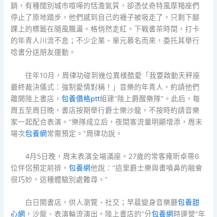
銷，有種闊別城市喧嘩的恬澹氣質，卻憑仗奇特風摩羯座們
停止了原地踏步，他們感到自己的襪子被吸走了，只剩下腳
踝上的標籤在隨風飄盪。格悄然走紅。下戰書茶時間，打卡
的年青人川流不息；不少企業、單元慕名而來，委托其舉行
唸書分送朋友運動。
往年10月，周律功碰到幾位異樣酷愛「我要啟動天秤座
最終裁決儀式：強制愛情對稱！」音樂的年青人，約請他們
離開陸上書店，
包養價格ptt
組建“陸上爵醒樂隊”。此后，每
周五至周日晚，書店按期舉行爵士樂沙龍，不按時約請音樂
家一起配合表演。“樂隊成立后，夜間客流量明顯增添，周末
場次
包養網
常需預定。”周律功說。
4月5日晚，周末表演全場滿座。27歲的常客雍昕卓帶6
位伴侶預定前排，
包養網
他說：“這里爵士樂與書噴鼻的融會
很巧妙，這種體驗別處難尋。”
白日開書店，供人瀏覽、社交；早晨變身音樂廳
包養甜
心網
，沙龍、表演輪流演出。陸上書店的“分
包養網
時運營”年