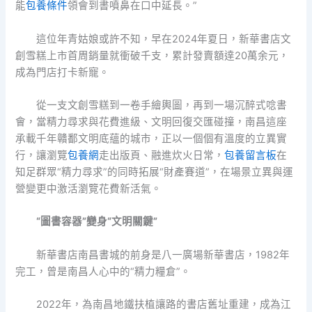
能
包養條件
領會到書噴鼻在口中延長。”
這位年青姑娘或許不知，早在2024年夏日，新華書店文
創雪糕上市首周銷量就衝破千支，累計發賣額達20萬余元，
成為門店打卡新寵。
從一支文創雪糕到一卷手繪輿圖，再到一場沉醉式唸書
會，當精力尋求與花費進級、文明回復交匯碰撞，南昌這座
承載千年贛鄱文明底蘊的城市，正以一個個有溫度的立異實
行，讓瀏覽
包養網
走出版頁、融進炊火日常，
包養留言板
在
知足群眾“精力尋求”的同時拓展“財產賽道”，在場景立異與運
營變更中激活瀏覽花費新活氣。
“圖書容器”變身“文明關鍵”
新華書店南昌書城的前身是八一廣場新華書店，1982年
完工，曾是南昌人心中的“精力糧倉”。
2022年，為南昌地鐵扶植讓路的書店舊址重建，成為江