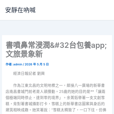
跳
安靜在吶喊
至
主
要
內
容
書噴鼻常浸潤&#32台包養app;
文旅景象新
作者:
admin
/
2026 年 5 月 5 日
經濟日報記者 劉興
作為江東北昌的文明地標之一，鄰接八一廣場的新華書
店南昌書城門前老是人頭攢動。25歲的她的目的是**「讓兩
個極端同時停止，達到零的境界」。余菁鈺舉著一支文創雪
糕，背對著書城攝影打卡，雪糕上的新華書店圖案與身后的
建筑相映成趣。她笑著說：“雪糕太精致了，一口下往，仿佛